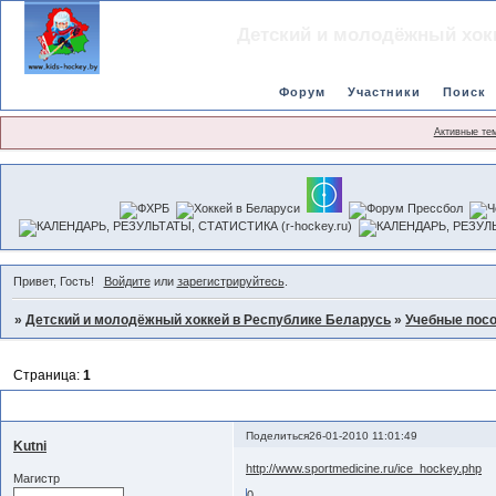
Детский и молодёжный хок
Форум
Участники
Поиск
Активные те
Привет, Гость!
Войдите
или
зарегистрируйтесь
.
»
Детский и молодёжный хоккей в Республике Беларусь
»
Учебные пос
Страница:
1
Травмы в хоккее с шайбой
Поделиться
26-01-2010 11:01:49
Kutni
http://www.sportmedicine.ru/ice_hockey.php
Магистр
0