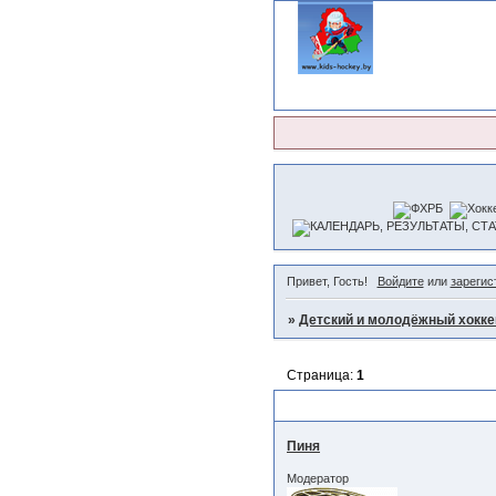
Привет, Гость!
Войдите
или
зарегис
»
Детский и молодёжный хокке
Страница:
1
Регламент чемпионата 08-09
Пиня
Модератор