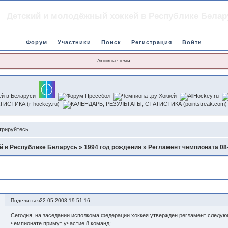
Детский и молодёжный хоккей в Республике Белар
Форум
Участники
Поиск
Регистрация
Войти
Активные темы
трируйтесь
.
й в Республике Беларусь
»
1994 год рождения
»
Регламент чемпионата 08-
г.
Поделиться
22-05-2008 19:51:16
Сегодня, на заседании исполкома федерации хоккея утвержден регламент следую
чемпионате примут участие 8 команд: