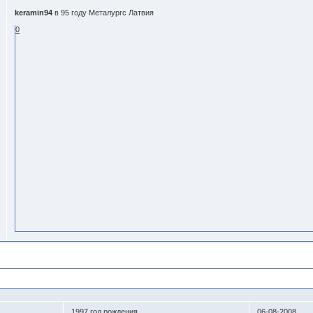
keramin94
в 95 году Металургс Латвия
0
1997 год рождения
06-08-2008