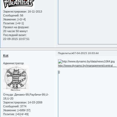
Зарегистрирован
: 16-11-2013
Сообщений:
56
Уважение:
[+2/-4]
Позитив:
[+4/-1]
Провел на форуме:
20 часов 50 минут
Последний визит:
22-09-2015 10:07:51
Поделиться
07-04-2015 16:03:44
Kot
Администратор
http://www.dynamo.by/management/central … 
0
Откуда:
Динамо-99,Раубичи-99,U-
18,U-20
Зарегистрирован
: 14-03-2008
Сообщений:
3774
Уважение:
[+689/-37]
Позитив:
[+614/-49]