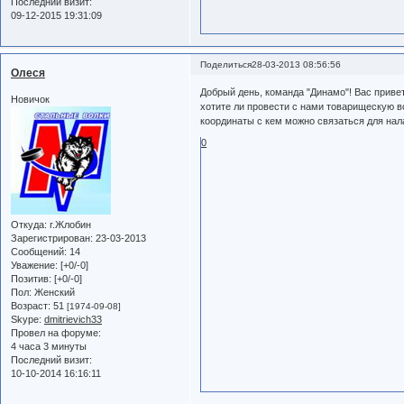
Последний визит:
09-12-2015 19:31:09
Поделиться
28-03-2013 08:56:56
Олеся
Добрый день, команда "Динамо"! Вас приве
Новичок
хотите ли провести с нами товарищескую в
координаты с кем можно связаться для нала
0
Откуда:
г.Жлобин
Зарегистрирован
: 23-03-2013
Сообщений:
14
Уважение:
[+0/-0]
Позитив:
[+0/-0]
Пол:
Женский
Возраст:
51
[1974-09-08]
Skype:
dmitrievich33
Провел на форуме:
4 часа 3 минуты
Последний визит:
10-10-2014 16:16:11