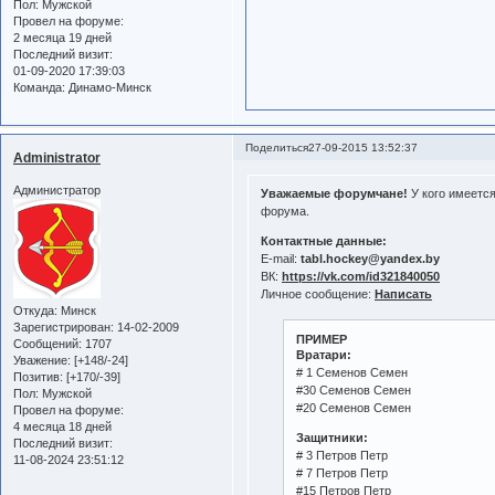
Пол:
Мужской
Провел на форуме:
2 месяца 19 дней
Последний визит:
01-09-2020 17:39:03
Команда:
Динамо-Минск
Поделиться
27-09-2015 13:52:37
Administrator
Администратор
Уважаемые форумчане!
У кого имеетс
форума.
Контактные данные:
E-mail:
tabl.hockey@yandex.by
ВК:
https://vk.com/id321840050
Личное сообщение:
Написать
Откуда:
Минск
Зарегистрирован
: 14-02-2009
ПРИМЕР
Сообщений:
1707
Вратари:
Уважение:
[+148/-24]
# 1 Семенов Семен
Позитив:
[+170/-39]
#30 Семенов Семен
Пол:
Мужской
#20 Семенов Семен
Провел на форуме:
4 месяца 18 дней
Защитники:
Последний визит:
# 3 Петров Петр
11-08-2024 23:51:12
# 7 Петров Петр
#15 Петров Петр