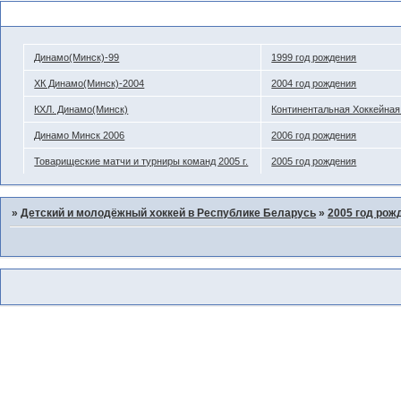
Похожие темы
Динамо(Минск)-99
1999 год рождения
ХК Динамо(Минск)-2004
2004 год рождения
КХЛ. Динамо(Минск)
Континентальная Хоккейная
Динамо Минск 2006
2006 год рождения
Товарищеские матчи и турниры команд 2005 г.
2005 год рождения
»
Детский и молодёжный хоккей в Республике Беларусь
»
2005 год рож