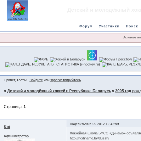
Детский и молодёжный хок
Форум
Участники
Поиск
Активные те
Привет, Гость!
Войдите
или
зарегистрируйтесь
.
»
Детский и молодёжный хоккей в Республике Беларусь
»
2005 год рож
Страница:
1
Динамо(Минск)-2005
Поделиться
05-09-2012 12:42:59
Kot
Хоккейная школа БФСО «Динамо» объявляет
Администратор
http://hcdinamo.by/dussh/