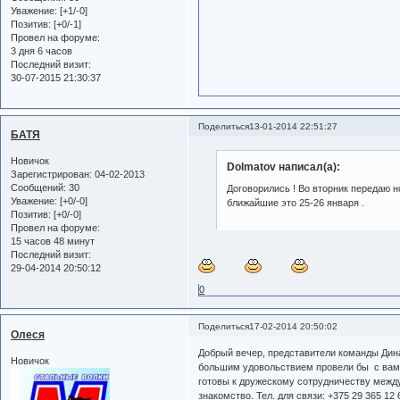
Уважение:
[+1/-0]
Позитив:
[+0/-1]
Провел на форуме:
3 дня 6 часов
Последний визит:
30-07-2015 21:30:37
Поделиться
13-01-2014 22:51:27
БАТЯ
Новичок
Dolmatov написал(а):
Зарегистрирован
: 04-02-2013
Сообщений:
30
Договорились ! Во вторник передаю н
Уважение:
[+0/-0]
ближайшие это 25-26 января .
Позитив:
[+0/-0]
Провел на форуме:
15 часов 48 минут
Последний визит:
29-04-2014 20:50:12
0
Поделиться
17-02-2014 20:50:02
Олеся
Добрый вечер, представители команды Дина
Новичок
большим удовольствием провели бы с вами
готовы к дружескому сотрудничеству межд
знакомство. Тел. для связи: +375 29 365 1