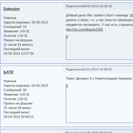
Поделиться
28-05-2013 10:45:32
Dolmatov
Добрый день! Вас приветствует команда "Ди
Новичок
думать о играх, т.к. у нас пока не сформир
Зарегистрирован
: 28-05-2013
предметно поговорить. У нас есть страничк
Сообщений:
19
http://vk.com/dinamo2005
Уважение:
[+0/-0]
Позитив:
[+0/-0]
0
Провел на форуме:
11 часов 41 минуту
Последний визит:
18-05-2014 13:07:39
Поделиться
11-01-2014 19:38:22
БАТЯ
Пивет Динамо! А с Новополоцким Химиком 
Новичок
Зарегистрирован
: 04-02-2013
0
Сообщений:
30
Уважение:
[+0/-0]
Позитив:
[+0/-0]
Провел на форуме:
15 часов 48 минут
Последний визит:
29-04-2014 20:50:12
Поделиться
12-01-2014 00:03:12