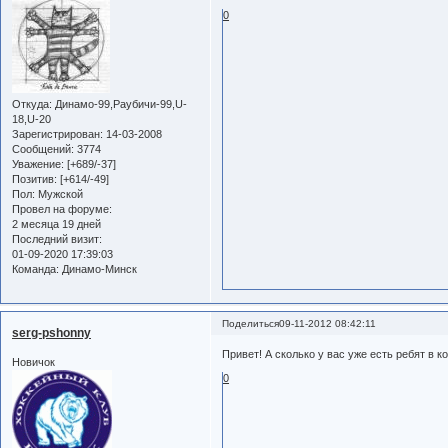
0
Откуда:
Динамо-99,Раубичи-99,U-
18,U-20
Зарегистрирован
: 14-03-2008
Сообщений:
3774
Уважение:
[+689/-37]
Позитив:
[+614/-49]
Пол:
Мужской
Провел на форуме:
2 месяца 19 дней
Последний визит:
01-09-2020 17:39:03
Команда:
Динамо-Минск
Поделиться
09-11-2012 08:42:11
serg-pshonny
Привет! А сколько у вас уже есть ребят в 
Новичок
0