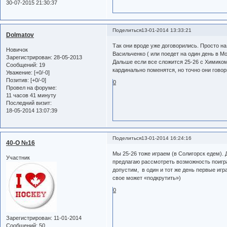
30-07-2015 21:30:37
Поделиться
13-01-2014 13:33:21
Dolmatov
Так они вроде уже договорились. Просто на 
Новичок
Васильченко ( или поедет на один день в М
Зарегистрирован
: 28-05-2013
Дальше если все сложится 25-26 с Химиком
Сообщений:
19
кардинально поменятся, но точно они говор
Уважение:
[+0/-0]
Позитив:
[+0/-0]
0
Провел на форуме:
11 часов 41 минуту
Последний визит:
18-05-2014 13:07:39
Поделиться
13-01-2014 16:24:16
40-О №16
Мы 25-26 тоже играем (в Солигорск едем). 
Участник
предлагаю рассмотреть возможность поиграт
допустим, в один и тот же день первые игр
свое может «подкрутить»)
0
Зарегистрирован
: 11-01-2014
Сообщений:
50