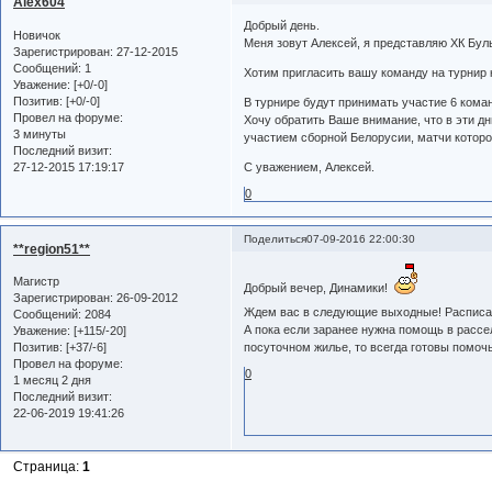
Alex604
Добрый день.
Новичок
Меня зовут Алексей, я представляю ХК Бул
Зарегистрирован
: 27-12-2015
Сообщений:
1
Хотим пригласить вашу команду на турнир к
Уважение:
[+0/-0]
Позитив:
[+0/-0]
В турнире будут принимать участие 6 коман
Провел на форуме:
Хочу обратить Ваше внимание, что в эти д
3 минуты
участием сборной Белорусии, матчи которо
Последний визит:
27-12-2015 17:19:17
С уважением, Алексей.
0
Поделиться
07-09-2016 22:00:30
**region51**
Магистр
Добрый вечер, Динамики!
Зарегистрирован
: 26-09-2012
Ждем вас в следующие выходные! Расписа
Сообщений:
2084
А пока если заранее нужна помощь в расс
Уважение:
[+115/-20]
посуточном жилье, то всегда готовы помо
Позитив:
[+37/-6]
Провел на форуме:
0
1 месяц 2 дня
Последний визит:
22-06-2019 19:41:26
Страница:
1