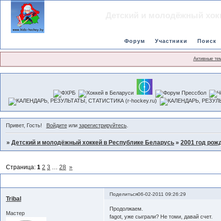
Детский и молодёжный хок
Форум
Участники
Поиск
Активные те
Привет, Гость!
Войдите
или
зарегистрируйтесь
.
»
Детский и молодёжный хоккей в Республике Беларусь
»
2001 год рож
Страница:
1
2
3
…
28
»
Чемпионат сезона 2010-2011 v.2.0
Поделиться
06-02-2011 09:26:29
Tribal
Продолжаем.
Мастер
fagot, уже сыграли? Не томи, давай счет.