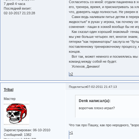
Согласитесь со мной: отдали пацаненка в хо
7 дней 4 часа
его, тренера, время, и присматривать за хл
Последний визит:
что, доверять надо полностью. Не уверен в 
02-10-2017 21:23:28
Сами ведь наливали питье детям в перерыв
жидкостью" в руках у игрока, так почему о
сомнения - пацан в хоккей вообще бы не иг
Как сказал один хороший знакомый- генацва
мы уже больше четырех лет, многое знаем, 
пятерки "как терминаторы" заслуга не "бу
поставленному тренировочному процессу, к
концов.
Вот так, может немного и посмеялись мы и 
команд между собой не будет.
Успехов, Динамо!
+2
Поделиться
07-02-2011 21:47:13
Tribal
Мастер
Denk написал(а):
воротчик плохо играл?
Что так про Пашку, как про неродного, "ворот
Зарегистрирован
: 06-10-2010
+1
Сообщений:
1382