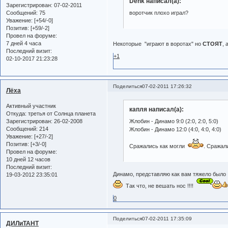
Denk написал(а):
Зарегистрирован
: 07-02-2011
Сообщений:
75
воротчик плохо играл?
Уважение:
[+54/-0]
Позитив:
[+59/-2]
Провел на форуме:
7 дней 4 часа
Некоторые "играют в воротах" но
СТОЯТ
, 
Последний визит:
+1
02-10-2017 21:23:28
Поделиться
07-02-2011 17:26:32
Лёха
Активный участник
капля написал(а):
Откуда:
третья от Солнца планета
Зарегистрирован
: 26-02-2008
Жлобин - Динамо 9:0 (2:0, 2:0, 5:0)
Сообщений:
214
Жлобин - Динамо 12:0 (4:0, 4:0, 4:0)
Уважение:
[+27/-2]
Позитив:
[+3/-0]
Сражались как могли
. Сражал
Провел на форуме:
10 дней 12 часов
Последний визит:
Динамо, представляю как вам тяжело было !
19-03-2012 23:35:01
Так что, не вешать нос !!!!
0
Поделиться
07-02-2011 17:35:09
ДИЛиТАНТ