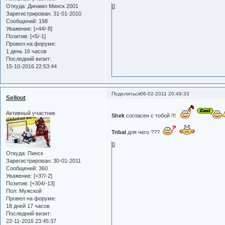
Откуда:
Динамо Минск 2001
0
Зарегистрирован
: 31-01-2010
Сообщений:
198
Уважение:
[+44/-8]
Позитив:
[+5/-1]
Провел на форуме:
1 день 16 часов
Последний визит:
15-10-2016 22:53:44
Поделиться
06-02-2011 20:49:33
Sellout
Активный участник
Shek
согласен с тобой !!!
Tribal
для чего ???
0
Откуда:
Пинск
Зарегистрирован
: 30-01-2011
Сообщений:
360
Уважение:
[+37/-2]
Позитив:
[+304/-13]
Пол:
Мужской
Провел на форуме:
18 дней 17 часов
Последний визит:
22-11-2016 23:45:37