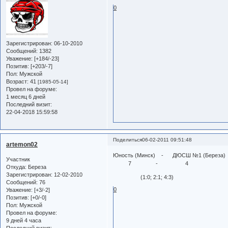
0
Зарегистрирован
: 06-10-2010
Сообщений:
1382
Уважение:
[+184/-23]
Позитив:
[+203/-7]
Пол:
Мужской
Возраст:
41
[1985-05-14]
Провел на форуме:
1 месяц 6 дней
Последний визит:
22-04-2018 15:59:58
Поделиться
06-02-2011 09:51:48
artemon02
Юность (Минск) - ДЮСШ №1 (Береза)
Участник
7 - 4
Откуда:
Береза
Зарегистрирован
: 12-02-2010
(1:0; 2:1; 4:3)
Сообщений:
76
0
Уважение:
[+3/-2]
Позитив:
[+0/-0]
Пол:
Мужской
Провел на форуме:
9 дней 4 часа