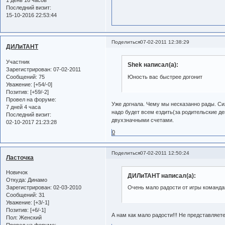
Последний визит:
15-10-2016 22:53:44
Поделиться
07-02-2011 12:38:29
ДИЛиТАНТ
Участник
Shek написал(а):
Зарегистрирован
: 07-02-2011
Сообщений:
75
Юность вас быстрее догонит
Уважение:
[+54/-0]
Позитив:
[+59/-2]
Провел на форуме:
Уже догнала. Чему мы несказанно рады. С
7 дней 4 часа
надо будет всем ездить(за родительские д
Последний визит:
двухзначными счетами.
02-10-2017 21:23:28
0
Поделиться
07-02-2011 12:50:24
Ласточка
Новичок
ДИЛиТАНТ написал(а):
Откуда:
Динамо
Зарегистрирован
: 02-03-2010
Очень мало радости от игры команд
Сообщений:
31
Уважение:
[+3/-1]
Позитив:
[+6/-1]
А нам как мало радости!!! Не представляете!
Пол:
Женский