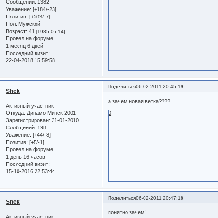
Сообщений:
1382
Уважение:
[+184/-23]
Позитив:
[+203/-7]
Пол:
Мужской
Возраст:
41
[1985-05-14]
Провел на форуме:
1 месяц 6 дней
Последний визит:
22-04-2018 15:59:58
Поделиться
06-02-2011 20:45:19
Shek
а зачем новая ветка????
Активный участник
Откуда:
Динамо Минск 2001
0
Зарегистрирован
: 31-01-2010
Сообщений:
198
Уважение:
[+44/-8]
Позитив:
[+5/-1]
Провел на форуме:
1 день 16 часов
Последний визит:
15-10-2016 22:53:44
Поделиться
06-02-2011 20:47:18
Shek
понятно зачем!
Активный участник