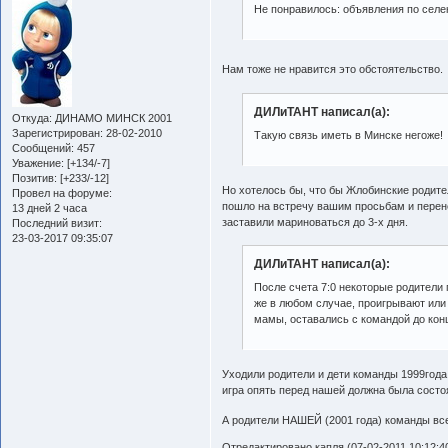
Не понравилось: объявления по селек
Нам тоже не нравится это обстоятельство
ДИЛиТАНТ написал(а):
Откуда:
ДИНАМО МИНСК 2001
Зарегистрирован
: 28-02-2010
Такую связь иметь в Минске негоже!
Сообщений:
457
Уважение:
[+134/-7]
Позитив:
[+233/-12]
Но хотелось бы, что бы Жлобинские родит
Провел на форуме:
пошло на встречу вашим просьбам и перенес
13 дней 2 часа
заставили мариноваться до 3-х дня.
Последний визит:
23-03-2017 09:35:07
ДИЛиТАНТ написал(а):
После счета 7:0 некоторые родители 
же в любом случае, проигрывают или
мамы, оставались с командой до кон
Уходили родители и дети команды 1999года
игра опять перед нашей должна была состоя
А родители НАШЕЙ (2001 года) команды все
Отредактировано капля (07-02-2011 10:12:4