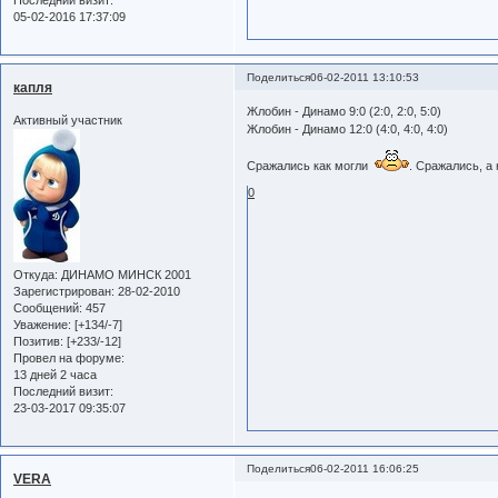
Последний визит:
05-02-2016 17:37:09
Поделиться
06-02-2011 13:10:53
капля
Жлобин - Динамо 9:0 (2:0, 2:0, 5:0)
Активный участник
Жлобин - Динамо 12:0 (4:0, 4:0, 4:0)
Сражались как могли
. Сражались, а
0
Откуда:
ДИНАМО МИНСК 2001
Зарегистрирован
: 28-02-2010
Сообщений:
457
Уважение:
[+134/-7]
Позитив:
[+233/-12]
Провел на форуме:
13 дней 2 часа
Последний визит:
23-03-2017 09:35:07
Поделиться
06-02-2011 16:06:25
VERA