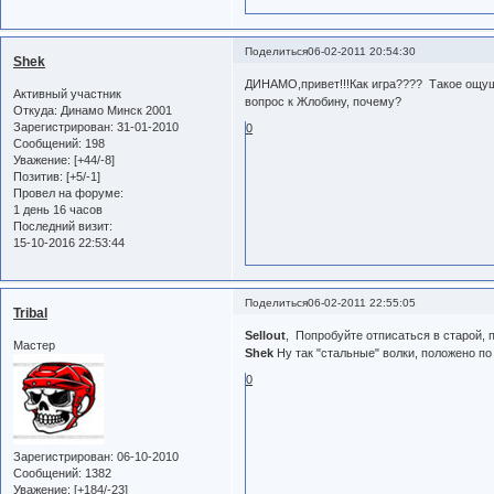
Поделиться
06-02-2011 20:54:30
Shek
ДИНАМО,привет!!!Как игра???? Такое ощуще
Активный участник
вопрос к Жлобину, почему?
Откуда:
Динамо Минск 2001
Зарегистрирован
: 31-01-2010
0
Сообщений:
198
Уважение:
[+44/-8]
Позитив:
[+5/-1]
Провел на форуме:
1 день 16 часов
Последний визит:
15-10-2016 22:53:44
Поделиться
06-02-2011 22:55:05
Tribal
Sellout
, Попробуйте отписаться в старой, 
Мастер
Shek
Ну так "стальные" волки, положено по 
0
Зарегистрирован
: 06-10-2010
Сообщений:
1382
Уважение:
[+184/-23]