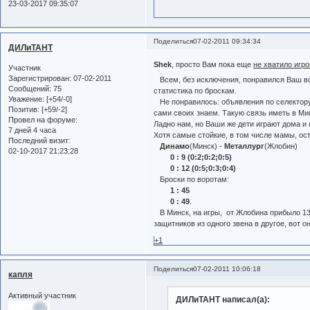
23-03-2017 09:35:07
Поделиться
07-02-2011 09:34:34
ДИЛиТАНТ
Shek
, просто Вам пока еще
не хватило игр
Участник
Зарегистрирован
: 07-02-2011
Всем, без исключения, понравился Ваш во
Сообщений:
75
статистика по броскам.
Уважение:
[+54/-0]
Не понравилось: объявления по селектору 
Позитив:
[+59/-2]
сами своих знаем. Такую связь иметь в Мин
Провел на форуме:
Ладно нам, но Ваши же дети играют дома и
7 дней 4 часа
Хотя самые стойкие, в том числе мамы, ост
Последний визит:
Динамо
(Минск) -
Металлург
(Жлобин)
02-10-2017 21:23:28
0 : 9 (0:2;0:2;0:5)
0 : 12 (0:5;0:3;0:4)
Броски по воротам:
1 : 45
0 : 49
.
В Минск, на игры, от Жлобина прибыло 13
защитников из одного звена в другое, вот 
+1
Поделиться
07-02-2011 10:06:18
капля
Активный участник
ДИЛиТАНТ написал(а):