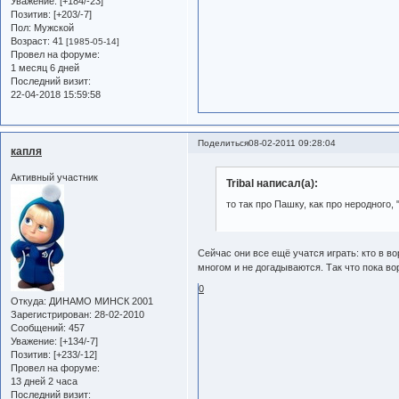
Уважение:
[+184/-23]
Позитив:
[+203/-7]
Пол:
Мужской
Возраст:
41
[1985-05-14]
Провел на форуме:
1 месяц 6 дней
Последний визит:
22-04-2018 15:59:58
Поделиться
08-02-2011 09:28:04
капля
Активный участник
Tribal написал(а):
то так про Пашку, как про неродного, "
Сейчас они все ещё учатся играть: кто в вор
многом и не догадываются. Так что пока во
0
Откуда:
ДИНАМО МИНСК 2001
Зарегистрирован
: 28-02-2010
Сообщений:
457
Уважение:
[+134/-7]
Позитив:
[+233/-12]
Провел на форуме:
13 дней 2 часа
Последний визит: