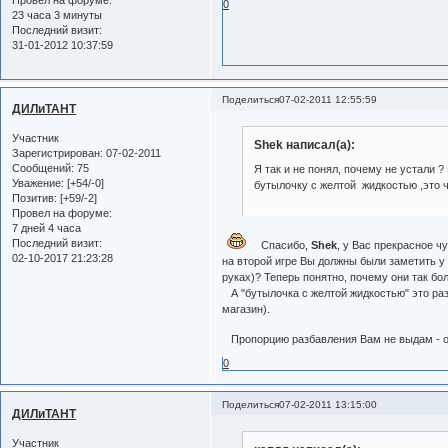
Провел на форуме:
0
23 часа 3 минуты
Последний визит:
31-01-2012 10:37:59
Поделиться
07-02-2011 12:55:59
ДИЛиТАНТ
Участник
Shek написал(а):
Зарегистрирован
: 07-02-2011
Сообщений:
75
Я так и не понял, почему не устали 
Уважение:
[+54/-0]
бутылочку с желтой жидкостью ,это 
Позитив:
[+59/-2]
Провел на форуме:
7 дней 4 часа
Последний визит:
Спасибо,
Shek
, у Вас прекрасное ч
02-10-2017 21:23:28
на второй игре Вы должны были заметить 
руках)? Теперь понятно, почему они так бо
А "бутылочка с желтой жидкостью" это раз
магазин).
Пропорцию разбавления Вам не выдам - о
0
Поделиться
07-02-2011 13:15:00
ДИЛиТАНТ
Участник