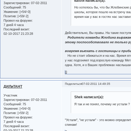
капля написал(а):
Зарегистрирован
: 07-02-2011
Сообщений:
75
Но хотелось бы, что бы Жлобинские 
Уважение:
[+54/-0]
школы, которое пошло на встречу ваш
Позитив:
[+59/-2]
время как у вас в гостях нас застави
Провел на форуме:
7 дней 4 часа
Последний визит:
Действительно, Вы правы. На такие поступ
02-10-2017 21:23:28
Родители команды Жлобина выражают 
этому поспособствовало не только ру
вовремя выехать с гостиницы и при
Но не стоит обижаться и на нас. Время вт
у нас подгоняют под взрослую команду Мета
одна. Хотя, и о Ваших проблемах наслышаны
0
Поделиться
07-02-2011 14:49:35
ДИЛиТАНТ
Участник
Shek написал(а):
Зарегистрирован
: 07-02-2011
Сообщений:
75
Я так и не понял, почему не устали ?
Уважение:
[+54/-0]
Позитив:
[+59/-2]
Провел на форуме:
"Устали", "не устали" - это можно определ
7 дней 4 часа
спинам!
Последний визит:
02-10-2017 21:23:28