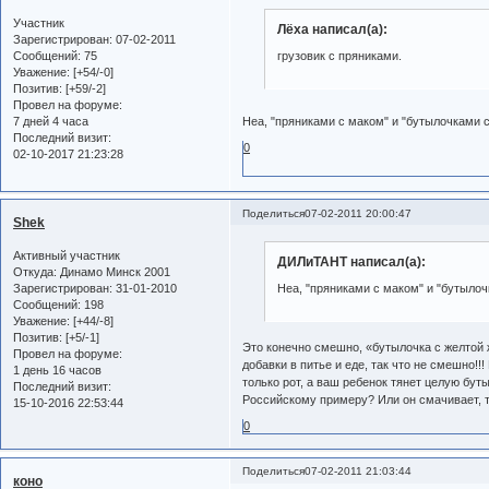
Участник
Лёха написал(а):
Зарегистрирован
: 07-02-2011
Сообщений:
75
грузовик с пряниками.
Уважение:
[+54/-0]
Позитив:
[+59/-2]
Провел на форуме:
7 дней 4 часа
Неа, "пряниками с маком" и "бутылочками 
Последний визит:
0
02-10-2017 21:23:28
Поделиться
07-02-2011 20:00:47
Shek
Активный участник
ДИЛиТАНТ написал(а):
Откуда:
Динамо Минск 2001
Зарегистрирован
: 31-01-2010
Неа, "пряниками с маком" и "бутыло
Сообщений:
198
Уважение:
[+44/-8]
Позитив:
[+5/-1]
Это конечно смешно, «бутылочка с желтой
Провел на форуме:
добавки в питье и еде, так что не смешно!!
1 день 16 часов
только рот, а ваш ребенок тянет целую буты
Последний визит:
Российскому примеру? Или он смачивает, 
15-10-2016 22:53:44
0
Поделиться
07-02-2011 21:03:44
коно