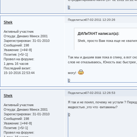
0
Поделиться
07-02-2011 12:20:26
Shek
Активный участник
ДИЛиТАНТ написал(а):
Откуда:
Динамо Минск 2001
Зарегистрирован
: 31-01-2010
Shek, просто Вам пока еще не хватил
Сообщений:
198
Уважение:
[+44/-8]
Позитив:
[+5/-1]
Так мы и дышим вам пока в спину, а вот ск
Провел на форуме:
слов не отказываюсь, Юность вас быстрее 
1 день 16 часов
Последний визит:
15-10-2016 22:53:44
могу!
0
Поделиться
07-02-2011 12:26:53
Shek
Я так и не понял, почему не устали ? Пере
Активный участник
жидкостью ,это что -витамины?
Откуда:
Динамо Минск 2001
Зарегистрирован
: 31-01-2010
0
Сообщений:
198
Уважение:
[+44/-8]
Позитив:
[+5/-1]
Провел на форуме:
1 день 16 часов