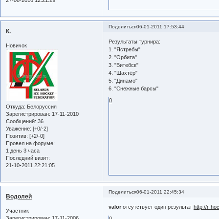
27-08-2016 12:21:29
Поделиться
06-01-2011 17:53:44
К.
Результаты турнира:
Новичок
1. "Ястребы"
2. "Орбита"
3. "Витебск"
4. "Шахтёр"
5. "Динамо"
6. "Снежные барсы"
0
Откуда:
Белоруссия
Зарегистрирован
: 17-11-2010
Сообщений:
36
Уважение:
[+0/-2]
Позитив:
[+2/-0]
Провел на форуме:
1 день 3 часа
Последний визит:
21-10-2011 22:21:05
Поделиться
06-01-2011 22:45:34
Водолей
valor
отсутствует один результат
http://r-h
Участник
Зарегистрирован
: 17-11-2006
0