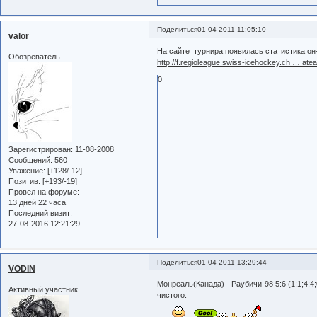
Поделиться
01-04-2011 11:05:10
valor
На сайте турнира появилась статистика он
Обозреватель
http://f.regioleague.swiss-icehockey.ch … atea
0
Зарегистрирован
: 11-08-2008
Сообщений:
560
Уважение:
[+128/-12]
Позитив:
[+193/-19]
Провел на форуме:
13 дней 22 часа
Последний визит:
27-08-2016 12:21:29
Поделиться
01-04-2011 13:29:44
VODIN
Монреаль(Канада) - Раубичи-98 5:6 (1:1;4:4
Активный участник
чистого.