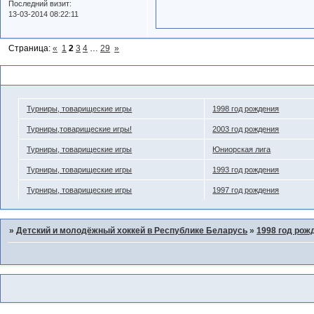
Последний визит:
13-03-2014 08:22:11
Страница:
«
1
2
3
4
…
29
»
Похожие темы
Турниры, товарищеские игры
1998 год рождения
Турниры,товарищеские игры!
2003 год рождения
Турниры, товарищеские игры
Юниорская лига
Турниры, товарищеские игры
1993 год рождения
Турниры, товарищеские игры
1997 год рождения
»
Детский и молодёжный хоккей в Республике Беларусь
»
1998 год рож