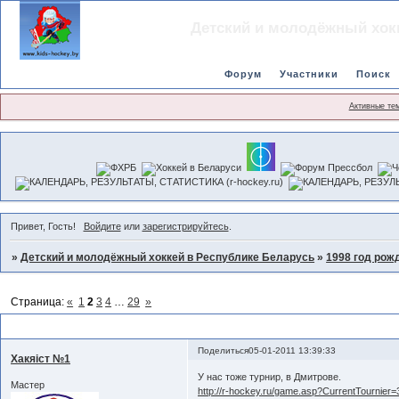
Детский и молодёжный хок
Форум
Участники
Поиск
Активные те
Привет, Гость!
Войдите
или
зарегистрируйтесь
.
»
Детский и молодёжный хоккей в Республике Беларусь
»
1998 год рож
Страница:
«
1
2
3
4
…
29
»
Турниры, товарищеские игры 2
Поделиться
05-01-2011 13:39:33
Хакяiст №1
У нас тоже турнир, в Дмитрове.
Мастер
http://r-hockey.ru/game.asp?CurrentTournier