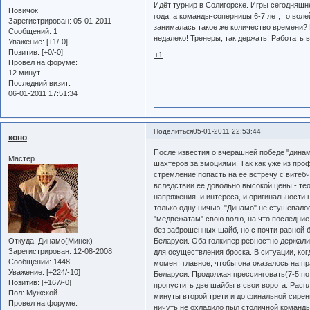
Идёт турнир в Солигорске. Игры сегодняшне
Новичок
года, а команды-соперницы 6-7 лет, то во
Зарегистрирован
: 05-01-2011
занималась такое же количество времени? 
Сообщений:
1
недалеко! Тренеры, так держать! Работать в
Уважение:
[+1/-0]
Позитив:
[+0/-0]
+1
Провел на форуме:
12 минут
Последний визит:
06-01-2011 17:51:34
Поделиться
05-01-2011 22:53:44
коно
После известия о вчерашней победе "динам
Мастер
шахтёров за эмоциями. Так как уже из про
стремление попасть на её встречу с витеб
вследствии её довольно высокой цены - те
напряжения, и интереса, и оригинальности 
только одну ничью, "Динамо" не стушевал
"медвежатам" свою волю, на что последние
без заброшенных шайб, но с почти равной б
Откуда:
Динамо(Минск)
Беларуси. Оба голкипер ревностно держали
Зарегистрирован
: 12-08-2008
для осуществления броска. В ситуации, ког
Сообщений:
1448
момент главное, чтобы она оказалось на п
Уважение:
[+224/-10]
Беларуси. Продолжая прессинговать(7-5 по
Позитив:
[+167/-0]
пропустить две шайбы в свои ворота. Расп
Пол:
Мужской
минуты второй трети и до финальной сире
Провел на форуме:
ничуть не охладило пыл столичной команды