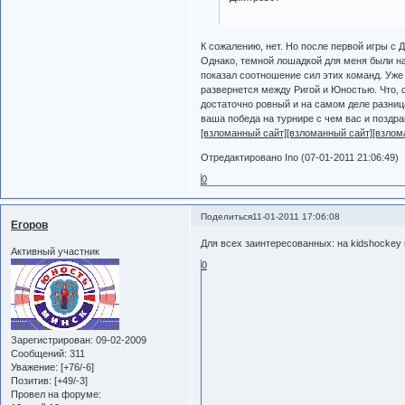
К сожалению, нет. Но после первой игры с
Однако, темной лошадкой для меня были н
показал соотношение сил этих команд. Уже 
развернется между Ригой и Юностью. Что, с
достаточно ровный и на самом деле разниц
ваша победа на турнире с чем вас и поздр
[взломанный сайт]
[взломанный сайт]
[взлом
Отредактировано Ino (07-01-2011 21:06:49)
0
Поделиться
11-01-2011 17:06:08
Егоров
Для всех заинтересованных: на kidshockey
Активный участник
0
Зарегистрирован
: 09-02-2009
Сообщений:
311
Уважение:
[+76/-6]
Позитив:
[+49/-3]
Провел на форуме: