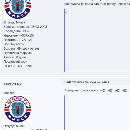
рассудила разница забитых-пропущеных Юно
0
Откуда:
Минск
Зарегистрирован
: 03-03-2008
Сообщений:
1357
Уважение:
[+337/-13]
Позитив:
[+175/-12]
Пол:
Мужской
Возраст:
49
[1977-06-26]
Провел на форуме:
1 месяц 8 дней
Последний визит:
29-09-2016 11:05:01
Поделиться
07-01-2011 13:22:05
Хакяiст №1
А ведь чертовски приятно)))))))))))))))))))))
Мастер
0
Откуда:
Минск