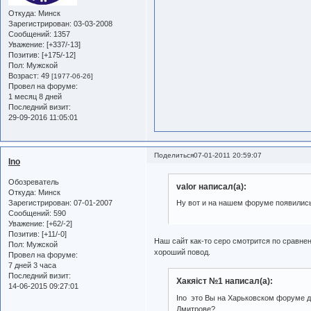
Откуда:
Минск
Зарегистрирован
: 03-03-2008
Сообщений:
1357
Уважение:
[+337/-13]
Позитив:
[+175/-12]
Пол:
Мужской
Возраст:
49
[1977-06-26]
Провел на форуме:
1 месяц 8 дней
Последний визит:
29-09-2016 11:05:01
Поделиться
07-01-2011 20:59:07
Ino
Обозреватель
valor написал(а):
Откуда:
Минск
Зарегистрирован
: 07-01-2007
Ну вот и на нашем форуме появились 
Сообщений:
590
Уважение:
[+62/-2]
Позитив:
[+11/-0]
Наш сайт как-то серо смотрится по сравнен
Пол:
Мужской
хороший повод.
Провел на форуме:
7 дней 3 часа
Последний визит:
Хакяiст №1 написал(а):
14-06-2015 09:27:01
Ino это Вы на Харьковском форуме д
Дмитрове?