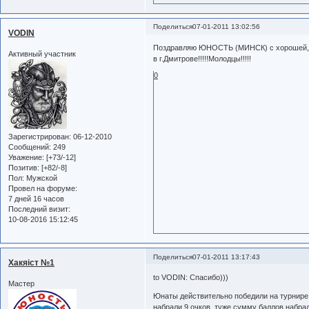
Поделиться
07-01-2011 13:02:56
VODIN
Поздравляю ЮНОСТЬ (МИНСК) с хорошей,и
Активный участник
в г.Дмитрове!!!!!Молодцы!!!!!
0
Зарегистрирован
: 06-12-2010
Сообщений:
249
Уважение:
[+73/-12]
Позитив:
[+82/-8]
Пол:
Мужской
Провел на форуме:
7 дней 16 часов
Последний визит:
10-08-2016 15:12:45
Поделиться
07-01-2011 13:17:43
Хакяiст №1
to VODIN: Спасибо)))
Мастер
Юнаты действительно победили на турнире 
набрали 9 очков, туже сумму баллов набрал