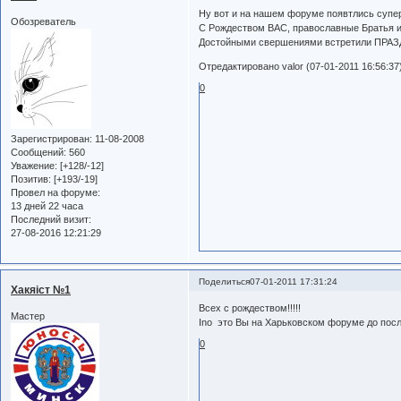
Ну вот и на нашем форуме появтлись супер-
Обозреватель
С Рождеством ВАС, православные Братья и
Достойными свершениями встретили ПРАЗ
Отредактировано valor (07-01-2011 16:56:37
0
Зарегистрирован
: 11-08-2008
Сообщений:
560
Уважение:
[+128/-12]
Позитив:
[+193/-19]
Провел на форуме:
13 дней 22 часа
Последний визит:
27-08-2016 12:21:29
Поделиться
07-01-2011 17:31:24
Хакяiст №1
Всех с рождеством!!!!!
Мастер
Ino это Вы на Харьковском форуме до пос
0