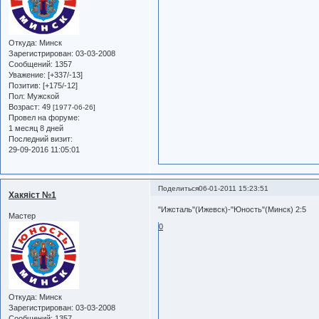
Откуда:
Минск
Зарегистрирован
: 03-03-2008
Сообщений:
1357
Уважение:
[+337/-13]
Позитив:
[+175/-12]
Пол:
Мужской
Возраст:
49
[1977-06-26]
Провел на форуме:
1 месяц 8 дней
Последний визит:
29-09-2016 11:05:01
Поделиться
06-01-2011 15:23:51
Хакяiст №1
"Ижсталь"(Ижевск)-"Юность"(Минск) 2:5
Мастер
0
Откуда:
Минск
Зарегистрирован
: 03-03-2008
Сообщений:
1357