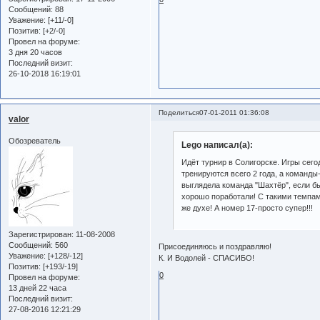
Сообщений:
88
Уважение:
[+11/-0]
Позитив:
[+2/-0]
Провел на форуме:
3 дня 20 часов
Последний визит:
26-10-2018 16:19:01
Поделиться
07-01-2011 01:36:08
valor
Обозреватель
Lego написал(а):
Идёт турнир в Солигорске. Игры сего
тренируются всего 2 года, а команды
выглядела команда "Шахтёр", если б
хорошо поработали! С такими темпами
же духе! А номер 17-просто супер!!!
Зарегистрирован
: 11-08-2008
Сообщений:
560
Присоединяюсь и поздравляю!
Уважение:
[+128/-12]
К. И Водолей - СПАСИБО!
Позитив:
[+193/-19]
0
Провел на форуме:
13 дней 22 часа
Последний визит:
27-08-2016 12:21:29