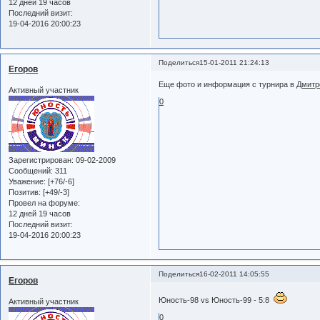
12 дней 19 часов
Последний визит:
19-04-2016 20:00:23
Поделиться
15-01-2011 21:24:13
Егоров
Еще фото и информация с турнира в
Дмитр
Активный участник
0
Зарегистрирован
: 09-02-2009
Сообщений:
311
Уважение:
[+76/-6]
Позитив:
[+49/-3]
Провел на форуме:
12 дней 19 часов
Последний визит:
19-04-2016 20:00:23
Поделиться
16-02-2011 14:05:55
Егоров
Юность-98 vs Юность-99 - 5:8
Активный участник
0