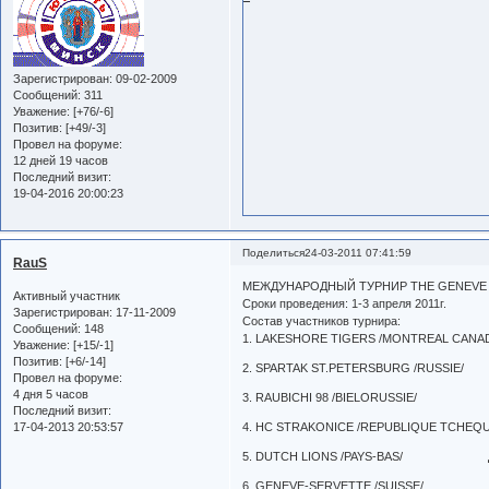
Зарегистрирован
: 09-02-2009
Сообщений:
311
Уважение:
[+76/-6]
Позитив:
[+49/-3]
Провел на форуме:
12 дней 19 часов
Последний визит:
19-04-2016 20:00:23
Поделиться
24-03-2011 07:41:59
RauS
МЕЖДУНАРОДНЫЙ ТУРНИР THE GENEVE FU
Активный участник
Сроки проведения: 1-3 апреля 2011г.
Зарегистрирован
: 17-11-2009
Состав участников турнира:
Сообщений:
148
1. LAKESHORE TIGERS /MONTREAL CANA
Уважение:
[+15/-1]
Позитив:
[+6/-14]
2. SPARTAK ST.PETERSBURG /RUSSIE
Провел на форуме:
4 дня 5 часов
3. RAUBICHI 98 /BIELORUSSIE/ Б
Последний визит:
17-04-2013 20:53:57
4. HC STRAKONICE /REPUBLIQUE TCHEQ
5. DUTCH LIONS /PAYS-BAS/ Д
6. GENEVE-SERVETTE /SUISSE/ 