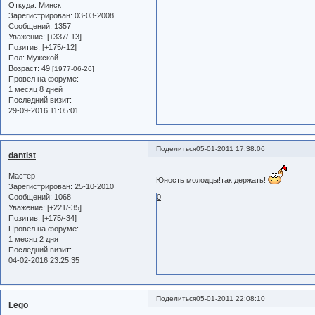
Откуда:
Минск
Зарегистрирован
: 03-03-2008
Сообщений:
1357
Уважение:
[+337/-13]
Позитив:
[+175/-12]
Пол:
Мужской
Возраст:
49
[1977-06-26]
Провел на форуме:
1 месяц 8 дней
Последний визит:
29-09-2016 11:05:01
Поделиться
05-01-2011 17:38:06
dantist
Мастер
Юность молодцы!так держать!
Зарегистрирован
: 25-10-2010
0
Сообщений:
1068
Уважение:
[+221/-35]
Позитив:
[+175/-34]
Провел на форуме:
1 месяц 2 дня
Последний визит:
04-02-2016 23:25:35
Поделиться
05-01-2011 22:08:10
Lego