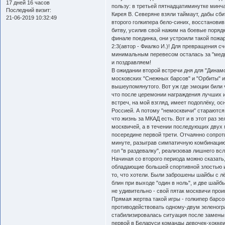
17 дней 16 часов
пользу: в третьей пятнадцатиминутке минч
Последний визит:
Кирея В. Северяне взяли таймаут, дабы сб
21-06-2019 10:32:49
второго голкипера бело-синих, восстановив 
битву, усилив свой нажим на боевые поряд
финале поединка, они устроили такой пожар
2:3(автор - Фиалко И.)! Для превращения с
минимальным перевесом осталась за "медве
и поздравляем!
В ожидании второй встречи дня для "Динам
московских "Снежных барсов" и "Орбиты" и
вышеупомянутого. Вот уж где эмоции били 
что после церемонии награждения лучших и
встреч, на мой взгляд, имеет подоплёку, 
Россией. А потому "немосквичи" стараются 
что жизнь за МКАД есть. Вот и в этот раз з
москвичей, а в течении последующих двух 
посередине первой трети. Отчаянно сопро
минуте, разыграв симпатичную комбинацию
гол "в раздевалку", реализовав лишнего вс
Начиная со второго периода можно сказать,
обладающие большей спортивной злостью и
то, что хотели. Были заброшены шайбы с 
блин при выходе "один в ноль", и две шайб
не удивительно - свой пятак москвичи прои
Прямая жертва такой игры - голкипер барс
противодействовать одному-двум зеленог
стабилизировалась ситуация после замены п
первой в Беларуси команды девочек-хоккеи