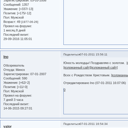
Зарегистрирован
: 03-03-2008
Сообщений:
1357
Уважение:
[+337/-13]
Позитив:
[+175/-12]
Пол:
Мужской
Возраст:
49
[1977-06-26]
Провел на форуме:
1 месяц 8 дней
Последний визит:
29-09-2016 11:05:01
Поделиться
07-01-2011 15:56:11
Ino
Юность молодцы! Поздравляю с золотом.
Обозреватель
[взломанный сайт]
[взломанный сайт]
Откуда:
Минск
Зарегистрирован
: 07-01-2007
Всех с Рождеством Христовым.
[взломанны
Сообщений:
590
Уважение:
[+62/-2]
Отредактировано Ino (07-01-2011 16:07:06)
Позитив:
[+11/-0]
0
Пол:
Мужской
Провел на форуме:
7 дней 3 часа
Последний визит:
14-06-2015 09:27:01
Поделиться
07-01-2011 16:54:34
valor