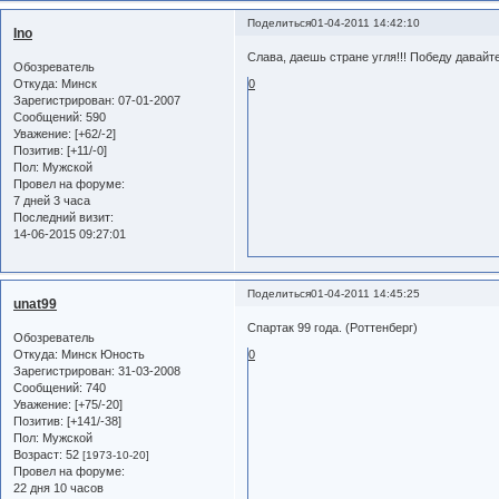
Поделиться
01-04-2011 14:42:10
Ino
Слава, даешь стране угля!!! Победу давайте
Обозреватель
Откуда:
Минск
0
Зарегистрирован
: 07-01-2007
Сообщений:
590
Уважение:
[+62/-2]
Позитив:
[+11/-0]
Пол:
Мужской
Провел на форуме:
7 дней 3 часа
Последний визит:
14-06-2015 09:27:01
Поделиться
01-04-2011 14:45:25
unat99
Спартак 99 года. (Роттенберг)
Обозреватель
Откуда:
Минск Юность
0
Зарегистрирован
: 31-03-2008
Сообщений:
740
Уважение:
[+75/-20]
Позитив:
[+141/-38]
Пол:
Мужской
Возраст:
52
[1973-10-20]
Провел на форуме:
22 дня 10 часов