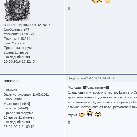
0
Зарегистрирован
: 06-12-2010
Сообщений:
249
Уважение:
[+73/-12]
Позитив:
[+82/-8]
Пол:
Мужской
Провел на форуме:
7 дней 16 часов
Последний визит:
10-08-2016 15:12:45
Поделиться
01-04-2011 14:41:00
sokol-98
Молодцы!!!Поздравляем!!!
Новичок
Следующий питерский Спартак. Если это Сп
Зарегистрирован
: 11-02-2011
два с половиной года назад рассыпался, на
Сообщений:
32
исполнителей. Видно немного набрали ребят
Уважение:
[+9/-0]
случае настраиваться надо, результат в на
Позитив:
[+5/-0]
Провел на форуме:
Удачи.
15 часов 21 минуту
Последний визит:
0
25-04-2011 21:00:19