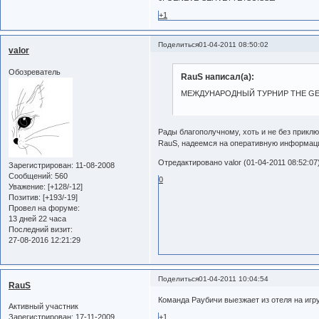
+1
Поделиться
01-04-2011 08:50:02
valor
Обозреватель
RauS написал(а):
МЕЖДУНАРОДНЫЙ ТУРНИР THE GENE
Рады благополучному, хоть и не без прикл
RauS, надеемся на оперативную информац
Отредактировано valor (01-04-2011 08:52:07
Зарегистрирован
: 11-08-2008
Сообщений:
560
0
Уважение:
[+128/-12]
Позитив:
[+193/-19]
Провел на форуме:
13 дней 22 часа
Последний визит:
27-08-2016 12:21:29
Поделиться
01-04-2011 10:04:54
RauS
Команда Раубичи выезжает из отеля на игр
Активный участник
Зарегистрирован
: 17-11-2009
+1