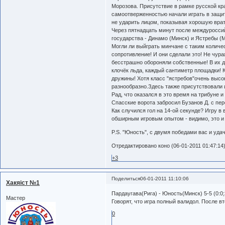
Морозова. Присутствие в рамке русской кр
самоотверженностью начали играть в защит
не ударить лицом, показывая хорошую врат
Через пятнадцать минут после междуросси
государства - Динамо (Минск) и Ястребы (М
Могли ли выйграть минчане с таким количе
сопротивление! И они сделали это! Не чура
бесстрашно обороняли собственные! В их д
клочёк льда, каждый сантиметр площадки!
дружины! Хотя класс "ястребов"очень высок
разнообразно.Здесь также присутствовали
Рад, что оказался в это время на трибуне
Спасские ворота забросил Бузанов Д. с пе
Как случился гол на 14-ой секунде? Игру в
обширным игровым опытом - видимо, это и 
P.S. "Юность", с двумя победами вас и уда
Отредактировано коно (06-01-2011 01:47:14
+3
Поделиться
06-01-2011 11:10:06
Хакяiст №1
Пардаугава(Рига) - Юность(Минск) 5-5 (0:0;3
Мастер
Говорят, что игра полный валидол. После вт
0