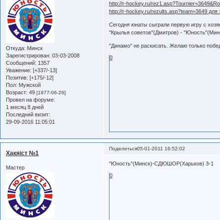
http://r-hockey.ru/rez1.asp?Tournier=3649&
http://r-hockey.ru/rezults.asp?team=3649 дл
Сегодня юнаты сыграли первую игру с хоз
"Крылья советов"(Дмитров) - "Юность"(Минс
"Динамо" не раскисать. Желаю только побе
Откуда:
Минск
Зарегистрирован
: 03-03-2008
0
Сообщений:
1357
Уважение:
[+337/-13]
Позитив:
[+175/-12]
Пол:
Мужской
Возраст:
49
[1977-06-26]
Провел на форуме:
1 месяц 8 дней
Последний визит:
29-09-2016 11:05:01
Поделиться
05-01-2011 16:52:02
Хакяiст №1
"Юность"(Минск)-СДЮШОР(Харьков) 3-1
Мастер
0