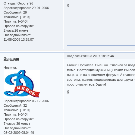
Откуда:
Юность 96
0
Зарегистрирован
: 29-01-2006
Сообщений:
29
Уважение:
[+0/-0]
Позитив:
[+0/-0]
Провел на форуме:
2 часа 26 минут
Последний визит:
11-08-2008 13:28:07
Поделиться
09-03-2007 18:05:46
Gupagup
Fallout: Прочитал. Смешно. Спасибо за поз
Новичок
мимо. Настоящие мужчины (к каким Вы себя 
лицо. а не на анонимном форуме. А главное
состоим, должны поддерживать друг друга ч
просто числитесь. Удачи!
0
Зарегистрирован
: 06-12-2006
Сообщений:
32
Уважение:
[+0/-0]
Позитив:
[+0/-0]
Провел на форуме:
7 часов 36 минут
Последний визит:
03-02-2009 08:04:49