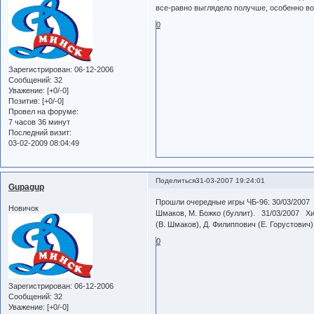
все-равно выглядело получше, особенно во
0
Зарегистрирован
: 06-12-2006
Сообщений:
32
Уважение:
[+0/-0]
Позитив:
[+0/-0]
Провел на форуме:
7 часов 36 минут
Последний визит:
03-02-2009 08:04:49
Поделиться
31-03-2007 19:24:01
Gupagup
Прошли очередные игры ЧБ-96: 30/03/2007 18
Новичок
Шмаков, М. Божко (буллит). 31/03/2007 Хими
(В. Шмаков), Д. Филиппович (Е. Горустович)
0
Зарегистрирован
: 06-12-2006
Сообщений:
32
Уважение:
[+0/-0]