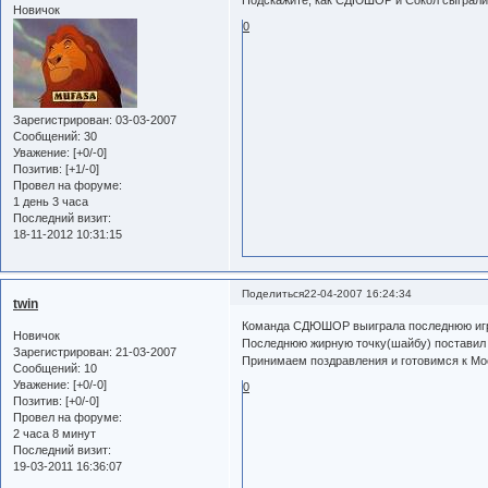
Подскажите, как СДЮШОР и Сокол сыграл
Новичок
0
Зарегистрирован
: 03-03-2007
Сообщений:
30
Уважение:
[+0/-0]
Позитив:
[+1/-0]
Провел на форуме:
1 день 3 часа
Последний визит:
18-11-2012 10:31:15
Поделиться
22-04-2007 16:24:34
twin
Команда СДЮШОР выиграла последнюю игр
Новичок
Последнюю жирную точку(шайбу) поставил 
Зарегистрирован
: 21-03-2007
Принимаем поздравления и готовимся к Мо
Сообщений:
10
Уважение:
[+0/-0]
0
Позитив:
[+0/-0]
Провел на форуме:
2 часа 8 минут
Последний визит:
19-03-2011 16:36:07