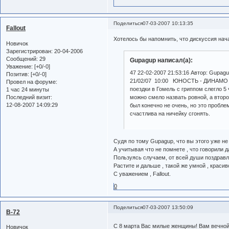
Поделиться
07-03-2007 10:13:35
Fallout
Хотелось бы напомнить, что дискуссия нач
Новичок
Зарегистрирован
: 20-04-2006
Сообщений:
29
Gupagup написал(а):
Уважение:
[+0/-0]
47 22-02-2007 21:53:16 Автор: Gupag
Позитив:
[+0/-0]
21/02/07 10:00 ЮНОСТЬ - ДИНАМО 10:3
Провел на форуме:
поездки в Гомель с гриппом слегло 5 
1 час 24 минуты
Последний визит:
можно смело назвать ровной, а втор
12-08-2007 14:09:29
был конечно не очень, но это пробл
счастлива на ничейку сгонять.
Судя по тому Gupagup, что вы этого уже не
А учитывая что не помнете , что говорили 
Пользуясь случаем, от всей души поздрав
Растите и дальше , такой же умной , краси
С уважением , Fallout.
0
Поделиться
07-03-2007 13:50:09
B-72
С 8 марта Вас милые женщины! Вам вечной
Новичок