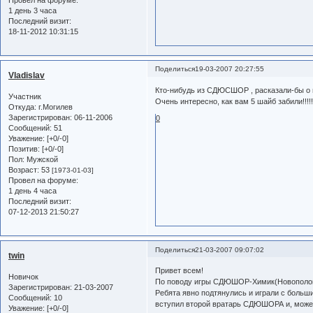
1 день 3 часа
Последний визит:
18-11-2012 10:31:15
Поделиться
19-03-2007 20:27:55
Vladislav
Кто-нибудь из СДЮСШОР , расказали-бы о и
Участник
Очень интересно, как вам 5 шайб забили!!!!!
Откуда:
г.Могилев
Зарегистрирован
: 06-11-2006
0
Сообщений:
51
Уважение:
[+0/-0]
Позитив:
[+0/-0]
Пол:
Мужской
Возраст:
53
[1973-01-03]
Провел на форуме:
1 день 4 часа
Последний визит:
07-12-2013 21:50:27
Поделиться
21-03-2007 09:07:02
twin
Привет всем!
Новичок
По поводу игры СДЮШОР-Химик(Новополоцк)
Зарегистрирован
: 21-03-2007
Ребята явно подтянулись и играли с большим
Сообщений:
10
вступил второй вратарь СДЮШОРА и, может,
Уважение:
[+0/-0]