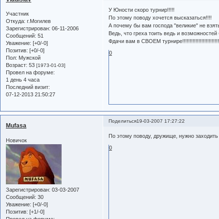
У Юности скоро турнир!!!!!
Участник
По этому поводу хочется высказаться!!!!
Откуда:
г.Могилев
А почему бы вам господа "великие" не взят
Зарегистрирован
: 06-11-2006
Ведь, что греха тоить ведь и возможностей б
Сообщений:
51
Фдачи вам в СВОЕМ турнире!!!!!!!!!!!!!!!!!!!!!!!!!
Уважение:
[+0/-0]
Позитив:
[+0/-0]
0
Пол:
Мужской
Возраст:
53
[1973-01-03]
Провел на форуме:
1 день 4 часа
Последний визит:
07-12-2013 21:50:27
Поделиться
19-03-2007 17:27:22
Mufasa
По этому поводу, дружище, нужно заходить
Новичок
0
Зарегистрирован
: 03-03-2007
Сообщений:
30
Уважение:
[+0/-0]
Позитив:
[+1/-0]
Провел на форуме: