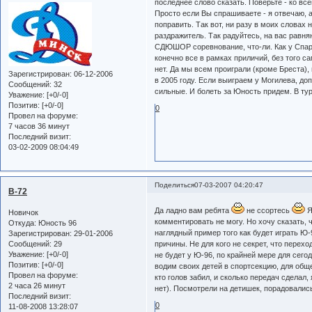
последнее слово сказать. Поверьте - ко в
Просто если Вы спрашиваете - я отвечаю, а
поправить. Так вот, ни разу в моих словах
раздражитель. Так радуйтесь, на вас равняю
СДЮШОР соревнование, что-ли. Как у Спарт
конечно все в рамках приличий, без того с
нет. Да мы всем проиграли (кроме Бреста),
Зарегистрирован
: 06-12-2006
в 2005 году. Если выиграем у Могилева, до
Сообщений:
32
сильные. И болеть за Юность придем. В тур
Уважение:
[+0/-0]
Позитив:
[+0/-0]
0
Провел на форуме:
7 часов 36 минут
Последний визит:
03-02-2009 08:04:49
Поделиться
07-03-2007 04:20:47
B-72
Да ладно вам ребята
не ссортесь
Я
Новичок
комментировать не могу. Но хочу сказать, 
Откуда:
Юность 96
наглядный пример того как будет играть Ю
Зарегистрирован
: 29-01-2006
Сообщений:
29
причины. Не для кого не секрет, что перехо
Уважение:
[+0/-0]
не будет у Ю-96, по крайней мере для сего
Позитив:
[+0/-0]
водим своих детей в спортсекцию, для обще
Провел на форуме:
кто голов забил, и сколько передач сделал
2 часа 26 минут
нет). Посмотрели на детишек, порадовались,
Последний визит:
0
11-08-2008 13:28:07