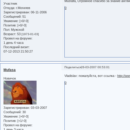
Мustafa, Огромное спасибо за знание англис
Участник
Откуда:
г.Могилев
0
Зарегистрирован
: 06-11-2006
Сообщений:
51
Уважение:
[+0/-0]
Позитив:
[+0/-0]
Пол:
Мужской
Возраст:
53
[1973-01-03]
Провел на форуме:
1 день 4 часа
Последний визит:
07-12-2013 21:50:27
Поделиться
26-03-2007 00:53:01
Mufasa
Vladislav: пожалуйста, вот ссылка -
http://w
Новичок
0
Зарегистрирован
: 03-03-2007
Сообщений:
30
Уважение:
[+0/-0]
Позитив:
[+1/-0]
Провел на форуме:
1 день 3 часа