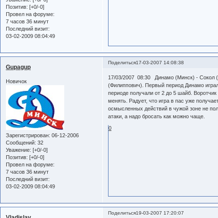
Позитив:
[+0/-0]
Провел на форуме:
7 часов 36 минут
Последний визит:
03-02-2009 08:04:49
Поделиться
17-03-2007 14:08:38
Gupagup
17/03/2007 08:30 Динамо (Минск) - Сокол (К
Новичок
(Филиппович). Первый период Динамо играл
периоде получали от 2 до 5 шайб. Воротчик 
менять. Радует, что игра в пас уже получае
осмысленных действий в чужой зоне не полу
атаки, а надо бросать как можно чаще.
0
Зарегистрирован
: 06-12-2006
Сообщений:
32
Уважение:
[+0/-0]
Позитив:
[+0/-0]
Провел на форуме:
7 часов 36 минут
Последний визит:
03-02-2009 08:04:49
Поделиться
19-03-2007 17:20:07
Vladislav