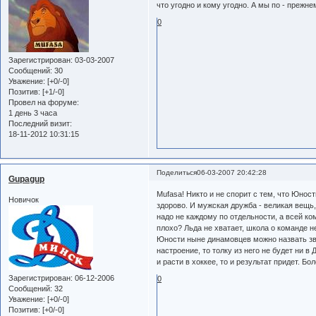
что угодно и кому угодно. А мы по - прежн
0
Зарегистрирован
: 03-03-2007
Сообщений:
30
Уважение:
[+0/-0]
Позитив:
[+1/-0]
Провел на форуме:
1 день 3 часа
Последний визит:
18-11-2012 10:31:15
Поделиться
06-03-2007 20:42:28
Gupagup
Mufasa! Никто и не спорит с тем, что Юнос
Новичок
здорово. И мужская дружба - великая вещь,
надо не каждому по отдельности, а всей ко
плохо? Льда не хватает, школа о команде н
Юности ныне динамовцев можно назвать зве
настроение, то толку из него не будет ни в 
и расти в хоккее, то и результат придет. Бо
Зарегистрирован
: 06-12-2006
0
Сообщений:
32
Уважение:
[+0/-0]
Позитив:
[+0/-0]