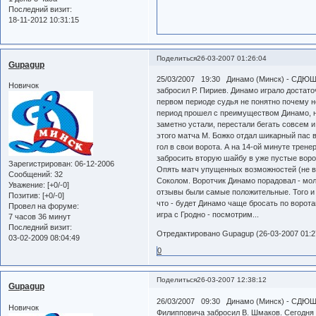
Последний визит:
18-11-2012 10:31:15
Поделиться
26-03-2007 01:26:04
Gupagup
25/03/2007 19:30 Динамо (Минск) - СДЮШОР-
Новичок
забросил Р. Пириев. Динамо играло достато
первом периоде судья не понятно почему н
период прошел с преимуществом Динамо, н
заметно устали, перестали бегать совсем 
этого матча М. Божко отдал шикарный пас 
гол в свои ворота. А на 14-ой минуте трен
забросить вторую шайбу в уже пустые ворот
Зарегистрирован
: 06-12-2006
Опять матч упущенных возможностей (не в 
Сообщений:
32
Соколом. Воротчик Динамо порадовал - моло
Уважение:
[+0/-0]
отзывы были самые положительные. Того и г
Позитив:
[+0/-0]
что - будет Динамо чаще бросать по воротам
Провел на форуме:
игра с Гродно - посмотрим...
7 часов 36 минут
Последний визит:
Отредактировано Gupagup (26-03-2007 01:2
03-02-2009 08:04:49
0
Поделиться
26-03-2007 12:38:12
Gupagup
26/03/2007 09:30 Динамо (Минск) - СДЮШОР-
Новичок
Филипповича забросил В. Шмаков. Сегодня 