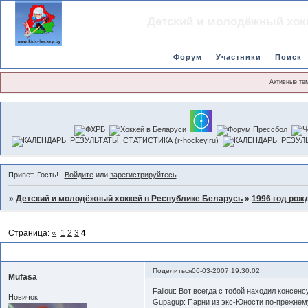
Детский и молодёжный хок
Форум
Участники
Поиск
Активные те
Привет, Гость!
Войдите
или
зарегистрируйтесь
.
»
Детский и молодёжный хоккей в Республике Беларусь
»
1996 год рож
Страница:
«
1
2
3
4
Чемпионат 2006-2007гг.
Поделиться
06-03-2007 19:30:02
Mufasa
Fallout: Вот всегда с тобой находил консенс
Новичок
Gupagup: Парни из экс-Юности по-прежнему