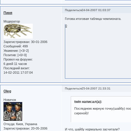
Поделиться
24-04-2007 01:03:37
Пиня
Готова итоговая таблица чемпионата.
Модератор
0
Зарегистрирован
: 30-01-2006
Сообщений:
499
Уважение:
[+3/-2]
Позитив:
[+0/-0]
Провел на форуме:
6 дней 11 часов
Последний визит:
14-02-2011 17:07:04
Поделиться
25-04-2007 21:33:31
Oleg
Новичок
twin написал(а):
Последнюю жирную точку(шайбу) пос
сиреной)!
Откуда:
Киев, Украина
Зарегистрирован
: 20-05-2006
И что, шайбу нормально засчитали?