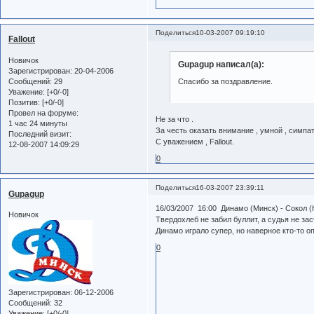
Поделиться
10-03-2007 09:19:10
Fallout
Новичок
Gupagup написал(а):
Зарегистрирован
: 20-04-2006
Сообщений:
29
Спасибо за поздравление.
Уважение:
[+0/-0]
Позитив:
[+0/-0]
Провел на форуме:
Не за что .
1 час 24 минуты
За честь оказать внимание , умной , симпа
Последний визит:
С уважением , Fallout.
12-08-2007 14:09:29
0
Поделиться
16-03-2007 23:39:11
Gupagup
16/03/2007 16:00 Динамо (Минск) - Сокол (К
Новичок
Твердохлеб не забил буллит, а судья не з
Динамо играло супер, но наверное кто-то оп
0
Зарегистрирован
: 06-12-2006
Сообщений:
32
Уважение:
[+0/-0]