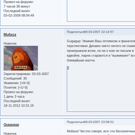
Провел на форуме:
7 часов 36 минут
Последний визит:
03-02-2009 08:04:49
Поделиться
06-03-2007 22:14:57
Mufasa
Gugagup: Уважаю Ваш оптимизм и фанатизм
Новичок
перспективах Динамо никто ничего не скаже
проигрывали всем, но ни о ком не писали в
вдвойне, парни стараются и "выжимают" все
ближайшие матчи.
0
Зарегистрирован
: 03-03-2007
Сообщений:
30
Уважение:
[+0/-0]
Позитив:
[+1/-0]
Провел на форуме:
1 день 3 часа
Последний визит:
18-11-2012 10:31:15
Поделиться
06-03-2007 23:58:01
Gupagup
Mufasa! Честно говоря, все эти бесконечны
Новичок