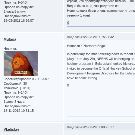
игроки, что преимущество уже велико..., но
Позитив:
[+0/-0]
Видно было еще, что родители из
Провел на форуме:
Новополоцка были очень довольные, что про
2 часа 8 минут
течении 1 мин)
Последний визит:
19-03-2011 16:36:07
0
Поделиться
22-03-2007 15:27:32
Mufasa
Новости с Northern Edge:
Новичок
In potentially the most exciting news in recen
(July 14 to July 29), NEEHS will be bringing up t
hockey program in Belarusian hockey history.
invited to become the Official Hockey School o
Development Program Directors for the Belarus
have become strong.
Зарегистрирован
: 03-03-2007
Сообщений:
30
0
Уважение:
[+0/-0]
Позитив:
[+1/-0]
Провел на форуме:
1 день 3 часа
Последний визит:
18-11-2012 10:31:15
Поделиться
25-03-2007 03:23:17
Vladislav