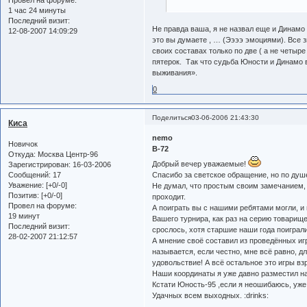
Провел на форуме:
1 час 24 минуты
Последний визит:
Не правда ваша, я не назвал еще и Динамо
12-08-2007 14:09:29
это вы думаете , … (Ээээ эмоциями). Все
своих составах только по две ( а не четыр
пятерок. Так что судьба Юности и Динамо в
выживания».
0
Поделиться
03-06-2006 21:43:30
Киса
nemo
Новичок
B-72
Откуда:
Москва Центр-96
Добрый вечер уважаемые!
Зарегистрирован
: 16-03-2006
Сообщений:
17
Спасибо за светское обращение, но по душ
Уважение:
[+0/-0]
Не думал, что простым своим замечанием, 
Позитив:
[+0/-0]
проходит.
Провел на форуме:
А поиграть вы с нашими ребятами могли, и
19 минут
Вашего турнира, как раз на серию товарище
Последний визит:
срослось, хотя старшие наши года поиграли
28-02-2007 21:12:57
А мнение своё составил из проведённых иг
называется, если честно, мне всё равно, дл
удовольствие! А всё остальное это игры вз
Наши координаты я уже давно разместил н
Кстати Юность-95 ,если я неошибаюсь, уже 
Удачных всем выходных. :drinks: