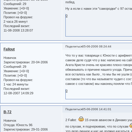
побед.
Сообщений:
29
Уважение:
[+0/-0]
Ну а если с нами эти "самородки" с 97 ос
Позитив:
[+0/-0]
0
Провел на форуме:
2 часа 26 минут
Последний визит:
11-08-2008 13:28:07
Поделиться
05-06-2006 08:24:44
Fallout
Что то у вас товарищи с Юности с арифмети
Новичок
самом деле судя что у вас написано на сай
Зарегистрирован
: 20-04-2006
Агата Кристи очень не красиво плохо говор
Сообщений:
29
обманывать о причине нашего ухода. Причи
Уважение:
[+0/-0]
все осталось как было , то мы бы не ушли (
Позитив:
[+0/-0]
составом (то что вы называете чудил с сос
Провел на форуме:
самое с составом) мы наконец поняли что 
1 час 24 минуты
Последний визит:
0
12-08-2007 14:09:29
Поделиться
05-06-2006 14:41:01
B-72
2 Fallot:
15 очков авансом в Динамо ушл
Новичок
Откуда:
Юность 96
по слухам, я подчеркиваю, что по слухам
Зарегистрирован
: 29-01-2006
это дело личное и нас не должно касаться,