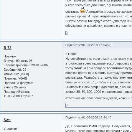
При таком регламенте всегда играют 4 пятё
у кого "скамейка длинная", а у многих ком
составы.
А подмены игроков, не заявле
разные сроки. И пересматривают счёт игр 
В этом сезоне так будут играть два года 96
обсуждения и доработки, видимо и у нас гр
0
Поделиться
01-06-2006 15:04:23
B-72
2 Пиня:
Новичок
Ну естейственно, если ставить во главу уг
Откуда:
Юность 96
это основа всего педогогического процесса
Зарегистрирован
: 29-01-2006
"результат", а сам процесс воспитания буд
Сообщений:
29
повязки цветные, а менять систему премир
Уважение:
[+0/-0]
результата. Разработать такую систему мот
Позитив:
[+0/-0]
больше игроков ..." , чтобы в этом в перв
Провел на форуме:
Экспромт: Плей-офф, надо ввести, в конце
2 часа 26 минут
земле. 30, 60, 300, 1000 м., отжимания, пр
Последний визит:
11-08-2008 13:28:07
атлетических способностей детей, хочешь з
0
Поделиться
01-06-2006 19:44:40
Sws
Да, с повязами ИМХО ерунда. Получается, ч
Участник
матча? Тогда все, пятерка не играет? Или