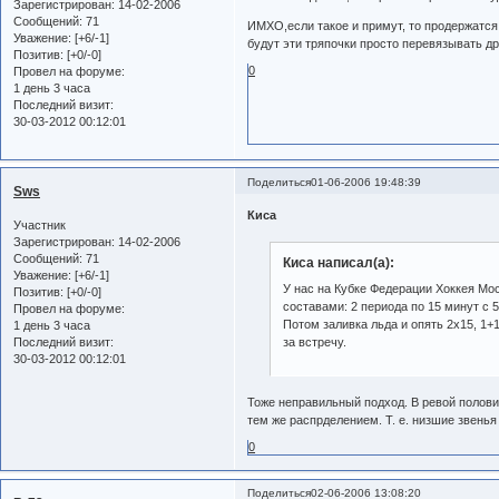
Зарегистрирован
: 14-02-2006
Сообщений:
71
ИМХО,если такое и примут, то продержатся 
Уважение:
[+6/-1]
будут эти тряпочки просто перевязывать дру
Позитив:
[+0/-0]
0
Провел на форуме:
1 день 3 часа
Последний визит:
30-03-2012 00:12:01
Поделиться
01-06-2006 19:48:39
Sws
Киса
Участник
Зарегистрирован
: 14-02-2006
Сообщений:
71
Киса написал(а):
Уважение:
[+6/-1]
У нас на Кубке Федерации Хоккея Мо
Позитив:
[+0/-0]
составами: 2 периода по 15 минут с 
Провел на форуме:
Потом заливка льда и опять 2х15, 1+
1 день 3 часа
Последний визит:
за встречу.
30-03-2012 00:12:01
Тоже неправильный подход. В ревой половин
тем же распрделением. Т. е. низшие звенья
0
Поделиться
02-06-2006 13:08:20