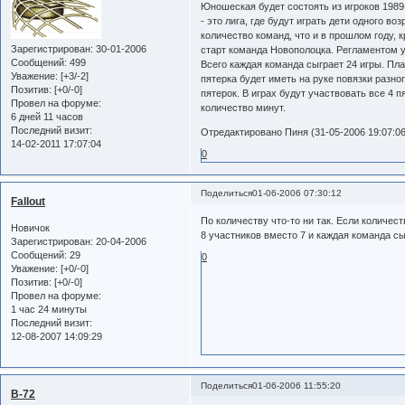
Юношеская будет состоять из игроков 1989-
- это лига, где будут играть дети одного в
количество команд, что и в прошлом году, 
Зарегистрирован
: 30-01-2006
старт команда Новополоцка. Регламентом у
Сообщений:
499
Всего каждая команда сыграет 24 игры. Пл
Уважение:
[+3/-2]
пятерка будет иметь на руке повязки разно
Позитив:
[+0/-0]
пятерок. В играх будут участвовать все 4 п
Провел на форуме:
количество минут.
6 дней 11 часов
Последний визит:
Отредактировано Пиня (31-05-2006 19:07:06
14-02-2011 17:07:04
0
Поделиться
01-06-2006 07:30:12
Fallout
По количеству что-то ни так. Если количест
Новичок
8 участников вместо 7 и каждая команда сыг
Зарегистрирован
: 20-04-2006
Сообщений:
29
0
Уважение:
[+0/-0]
Позитив:
[+0/-0]
Провел на форуме:
1 час 24 минуты
Последний визит:
12-08-2007 14:09:29
Поделиться
01-06-2006 11:55:20
B-72