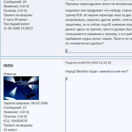
Сообщений:
29
Причины перехода мне лично не интересны, 
Уважение:
[+0/-0]
подумает или придумает что-нибудь этакое
Позитив:
[+0/-0]
тренер В.В. об нашем переходе знал за два
Провел на форуме:
2 часа 26 минут
попробывать, накатать других ребят, чтоб 
Последний визит:
защитнику, он и сейчас под #2 номером игр
11-08-2008 13:28:07
деньги здесь не причем, просто должен быть
показывается уважение к тренеру, к его раб
прибавили седых волос парню. Просто не п
по человечески сделать?
0
Поделиться
06-06-2006 21:43:32
nemo
Народ! Витебск будет заявлятся или нет?
Новичок
0
Зарегистрирован
: 06-02-2006
Сообщений:
23
Уважение:
[+0/-0]
Позитив:
[+0/-0]
ICQ:
334304578
Провел на форуме:
16 минут