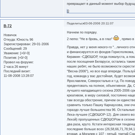
превращает в данный момент выбор будущи
0
Поделиться
03-06-2006 20:11:07
B-72
Начнем по порядку.
Новичок
2 nemo: "Не в бровь, а в глаз"
, прямо в
Откуда:
Юность 96
Зарегистрирован
: 29-01-2006
Правда, нет у меня некого-го "...личного 
Сообщений:
29
и финансируется из фондов Горисполкома, в
Уважение:
[+0/-0]
Керамин -СДЮШОР, тогда пожалуста, а пока 
Позитив:
[+0/-0]
после посещения Беларуси, остались такие
Провел на форуме:
наших ребят, не было возможности скрестит
2 часа 26 минут
Последний визит:
"Весна-2006"), но все еще впереди. Польз
11-08-2008 13:28:07
год, команда у вас достойная, будет возмо
Ярославлем, Северосталью и т.д. По поводу
предентовать на полное, объективное. Да
лучшего нападающего сезона 2005-2006 ср
креативом, в меру силовой, постоянно нац
там всегда обострение, причем он единстве
сравнить только Пашку Карнаухова, они оче
гораздо лучше большенства 96. Остальные
Леха-лучшее (СДЮШОР-12). Для своего возр
Лехой) пропущенных СДЮШОРом в сезоне гов
два раза, круто. Кстати интересная тенде
последние больше всех (26,58,66,71,78,94,1
вторая, а Могилев с 107 - пятый, третий Со