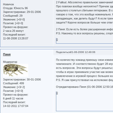
2 Fallout: Абсолютно правельное замечание
Новичок
Про повязки вообще непонятно? Причем здес
Откуда:
Юность 96
прошлого столетья сбитыми пятерками. В с
Зарегистрирован
: 29-01-2006
говорю о том, что это вообще номинально.
Сообщений:
29
нападающих, как делить будут? А если трен
Уважение:
[+0/-0]
защите? Короче вопросов больше чем отве
Позитив:
[+0/-0]
Провел на форуме:
2 Пиня: Если есть более расширенная инфо
2 часа 26 минут
P.S. Наконец-то все вопросы решены, спор
Последний визит:
11-08-2008 13:28:07
0
Поделиться
01-06-2006 12:49:06
Пиня
По количеству команд приношу свои извинен
Модератор
чемпионате. И соответственно будет 28 иг
есть вопросов. Эти вопросы будут решатьс
чтобы в играх принимало участие как можно
привлечение в игровой процесс большее ко
Зарегистрирован
: 30-01-2006
P.S. Я сам присутствовал на исполкоме фе
Сообщений:
499
Отредактировано Пиня (01-06-2006 12:50:16
Уважение:
[+3/-2]
Позитив:
[+0/-0]
0
Провел на форуме:
6 дней 11 часов
Последний визит:
14-02-2011 17:07:04