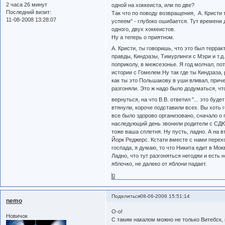
2 часа 26 минут
одной на хоккеиста, или по две?
Последний визит:
Так что по поводу возвращения, А. Кристи 
11-08-2008 13:28:07
успеем" - глубоко ошибается. Тут времени д
одного, двух хоккеистов.
Ну а теперь о приятном.
А. Кристи, ты говоришь, что это был террак
правды, Киндзазы, Тимурлинги с Мэри и т.д
поприколу, в межсезонье. Я год молчал, по
истории с Гомелем.Ну так где ты Киндзаза
как ты это Польшакову в уши вливал, приче
разгоняли. Это ж надо было додуматься, чт
вернуться, на что В.В. ответил "... это бу
втянули, короче подставили всех. Вы хоть 
все было здорово организовано, сначало о
наследующий день звонили родители с СДЮ
тоже ваша сплетня. Ну пусть, ладно. А на 
Йорк Реджерс. Кстати вместе с нами перехо
госпада, я думаю, то что Никита едит в Мок
Ладно, что тут разгоняться негодяи и есть 
яблочко, не далеко от яблони падает.
0
Поделиться
08-06-2006 15:51:14
nemo
О-о!
Новичок
С таким накалом можно не только Витебск, 