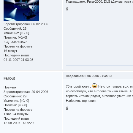
Приглашаем: Рига-2000, DLS (Даугавпилс) и
0
Зарегистрирован
: 06-02-2006
Сообщений:
23
Уважение:
[+0/-0]
Позитив:
[+0/-0]
ICQ:
334304578
Провел на форуме:
16 минут
Последний визит:
04-11-2007 21:03:03
Поделиться
08-06-2006 21:45:33
Fallout
70 второй жжет .
Не стоит упираться, мы
Новичок
но безобиден, что в голове то и на языке. 
Зарегистрирован
: 20-04-2006
терпеть и таких рядам, а главное уметь их 
Сообщений:
29
Уважение:
[+0/-0]
Наберись терпения.
Позитив:
[+0/-0]
0
Провел на форуме:
1 час 24 минуты
Последний визит:
12-08-2007 14:09:29