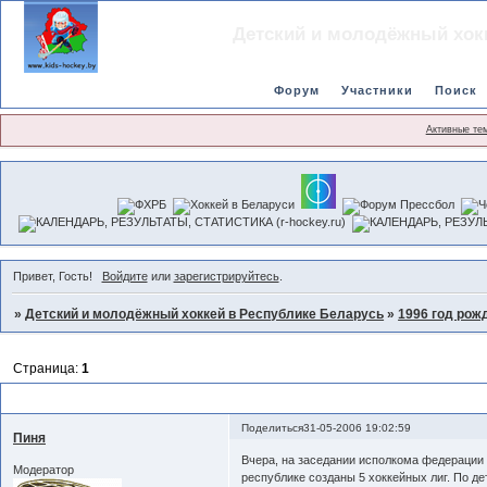
Детский и молодёжный хок
Форум
Участники
Поиск
Активные те
Привет, Гость!
Войдите
или
зарегистрируйтесь
.
»
Детский и молодёжный хоккей в Республике Беларусь
»
1996 год рож
Страница:
1
Регламент чемпионата 2006-2007гг.
Поделиться
31-05-2006 19:02:59
Пиня
Вчера, на заседании исполкома федерации 
Модератор
республике созданы 5 хоккейных лиг. По д