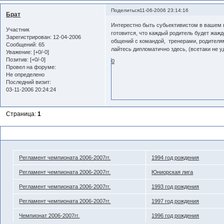
Поделиться
11-06-2006 23:14:16
Брат
Интерестно быть субьективистом в вашем 
Участник
готовится, что каждый родитель будет жажд
Зарегистрирован
: 12-04-2006
общений с командой, тренерами, родителям
Сообщений:
65
лайтесь дипломатично здесь, (всетаки не 
Уважение:
[+0/-0]
Позитив:
[+0/-0]
0
Провел на форуме:
Не определено
Последний визит:
03-11-2006 20:24:24
Страница:
1
Похожие темы
Регламент чемпионата 2006-2007гг.
1994 год рождения
Регламент чемпионата 2006-2007гг.
Юниорская лига
Регламент чемпионата 2006-2007гг.
1993 год рождения
Регламент чемпионата 2006-2007гг.
1997 год рождения
Чемпионат 2006-2007гг.
1996 год рождения