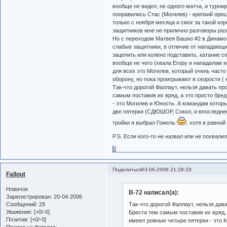
вообще не видел, не одного матча, и турнир
понравились Стас (Могилев) - крепкий ореш
только с ноября месяца и смог за такой кор
защитников мне не прилично разговоры разг
Но с переходом Матвея Башко #2 в Динамо
слабые защитники, в отличие от нападающи
зацепить или колено подставить, катание с
вообще не чего (хвала Егору и нападалам
для всех это Могилев, который очень часто
оборону, но пока проигрывают в скорости ( 
Так-что дорогой Фаллаут, нельзя давать пр
самым поставив их вряд, а это просто бре
- это Могилев и Юность. А командам котор
две пятерки (СДЮШОР, Сокол, и впоследнее
тройки я выбрал Гомель
, хотя в равно
P.S. Если кого-то не назвал или не похвали
0
Поделиться
03-06-2006 21:28:33
Fallout
Новичок
B-72 написал(а):
Зарегистрирован
: 20-04-2006
Сообщений:
29
Так-что дорогой Фаллаут, нельзя дав
Уважение:
[+0/-0]
Бреста тем самым поставив их вряд, 
Позитив:
[+0/-0]
имеют ровные четыре пятерки - это 