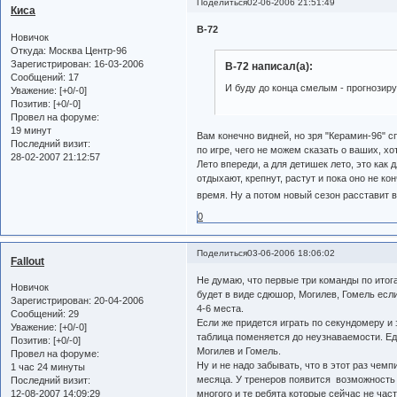
Поделиться
02-06-2006 21:51:49
Киса
B-72
Новичок
Откуда:
Москва Центр-96
Зарегистрирован
: 16-03-2006
B-72 написал(а):
Сообщений:
17
И буду до конца смелым - прогнозиру
Уважение:
[+0/-0]
Позитив:
[+0/-0]
Провел на форуме:
19 минут
Вам конечно видней, но зря "Керамин-96" с
Последний визит:
по игре, чего не можем сказать о ваших, хо
28-02-2007 21:12:57
Лето впереди, а для детишек лето, это как 
отдыхают, крепнут, растут и пока оно не ко
время. Ну а потом новый сезон расставит 
0
Поделиться
03-06-2006 18:06:02
Fallout
Не думаю, что первые три команды по итог
Новичок
будет в виде сдюшор, Могилев, Гомель есл
Зарегистрирован
: 20-04-2006
4-6 места.
Сообщений:
29
Если же придется играть по секундомеру и 
Уважение:
[+0/-0]
таблица поменяется до неузнаваемости. Ед
Позитив:
[+0/-0]
Могилев и Гомель.
Провел на форуме:
Ну и не надо забывать, что в этот раз чем
1 час 24 минуты
месяца. У тренеров появится возможность 
Последний визит:
многого и те ребята которые сейчас не час
12-08-2007 14:09:29