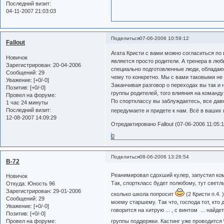
Последний визит:
04-11-2007 21:03:03
Поделиться
07-06-2006 10:59:12
Fallout
Агата Кристи с вами можно согласиться по
Новичок
является просто родители. А тренера в люб
Зарегистрирован
: 20-04-2006
специально подготовленные люди, обладаю
Сообщений:
29
чему то конкретно. Мы с вами таковыми не
Уважение:
[+0/-0]
Заканчивая разговор о переходах вы так и н
Позитив:
[+0/-0]
группы родителей, того влияния на команду
Провел на форуме:
По спортклассу вы заблуждаетесь, все дав
1 час 24 минуты
Последний визит:
передумаете и придете к нам. Всё в ваших 
12-08-2007 14:09:29
Отредактировано Fallout (07-06-2006 11:05:1
0
Поделиться
08-06-2006 13:26:54
B-72
Реанимировал сдохший кулер, запустил ко
Новичок
Так, спорткласс будет полюбому, тут светлы
Откуда:
Юность 96
Зарегистрирован
: 29-01-2006
сколько школа попросит
(2 Кристи п.4.
Сообщений:
29
моему старшему. Так что, господа тот, кто 
Уважение:
[+0/-0]
говорится на хитрую ... , с винтом ... най
Позитив:
[+0/-0]
группы поддержки. Кастинг уже проводится
Провел на форуме: