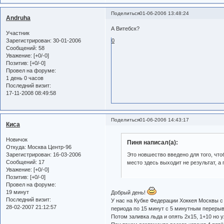
Поделиться
01-06-2006 13:48:24
Andruha
А Витебск?
Участник
Зарегистрирован
: 30-01-2006
0
Сообщений:
58
Уважение:
[+0/-0]
Позитив:
[+0/-0]
Провел на форуме:
1 день 0 часов
Последний визит:
17-11-2008 08:49:58
Поделиться
01-06-2006 14:43:17
Киса
Новичок
Пиня написал(а):
Откуда:
Москва Центр-96
Зарегистрирован
: 16-03-2006
Это новшество введено для того, что
Сообщений:
17
место здесь выходит не результат, а
Уважение:
[+0/-0]
Позитив:
[+0/-0]
Провел на форуме:
19 минут
Добрый день!
Последний визит:
У нас на Кубке Федерации Хоккея Москвы с
28-02-2007 21:12:57
периода по 15 минут с 5 минутным перерыв
Потом заливка льда и опять 2х15, 1+10 но 