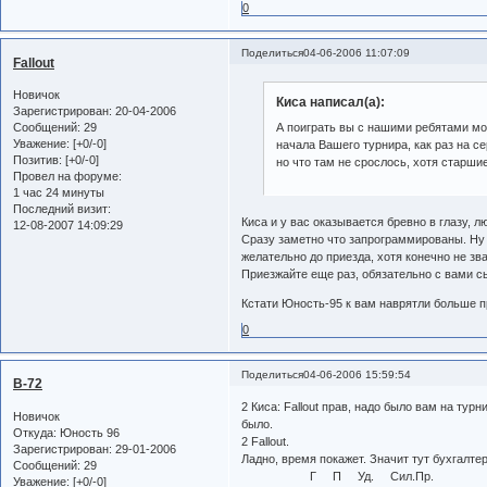
0
Поделиться
04-06-2006 11:07:09
Fallout
Новичок
Киса написал(а):
Зарегистрирован
: 20-04-2006
Сообщений:
29
А поиграть вы с нашими ребятами мо
Уважение:
[+0/-0]
начала Вашего турнира, как раз на с
Позитив:
[+0/-0]
но что там не срослось, хотя старши
Провел на форуме:
1 час 24 минуты
Последний визит:
Киса и у вас оказывается бревно в глазу, лю
12-08-2007 14:09:29
Сразу заметно что запрограммированы. Ну 
желательно до приезда, хотя конечно не зван
Приезжайте еще раз, обязательно с вами с
Кстати Юность-95 к вам наврятли больше п
0
Поделиться
04-06-2006 15:59:54
B-72
2 Киса: Fallout прав, надо было вам на турн
Новичок
было.
Откуда:
Юность 96
2 Fallout.
Зарегистрирован
: 29-01-2006
Ладно, время покажет. Значит тут бухгалте
Сообщений:
29
Г П Уд. Сил.Пр.
Уважение:
[+0/-0]