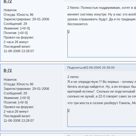
B-72
2 Nemo: Полностью поддерживаю, хотят в ф
Новичок
меняют систему изнутри. Ну а нас это воо
Откуда:
Юность 96
уроках спрашивать будут. Да и по традиции
Зарегистрирован
: 29-01-2006
Сообщений:
29
беспокоются.
Уважение:
[+0/-0]
0
Позитив:
[+0/-0]
Провел на форуме:
2 часа 26 минут
Последний визит:
11-08-2008 13:28:07
Поделиться
02-06-2006 20:39:00
B-72
2 nemo:
Новичок
Я и не злорадствую !? Во первых - почему 
Откуда:
Юность 96
бегать всегда найдется. Ну, а во-вторых бы
Зарегистрирован
: 29-01-2006
критерий истины". Сколько не подсчитывай 
Сообщений:
29
сколько не аукай, а 22-0 говорит само за с
Уважение:
[+0/-0]
Позитив:
[+0/-0]
что три места в сезоне разберут Гомель, М
Провел на форуме:
0
2 часа 26 минут
Последний визит:
11-08-2008 13:28:07