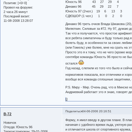
Юность 96 43 27 29 4
Позитив:
[+0/-0]
Динамо 96 45 29 22 7
Провел на форуме:
Юность 97 (2чел.) 19 6 13 3
2 часа 26 минут
СДЮШОР (1 чел.) 1 0 2 0
Последний визит:
11-08-2008 13:28:07
Динамо 96 треть очков Влада Шмакова (20)
Милюткин. Силовые за #72. Ну 97, думаю д
Так что и получается, что простое арифмит
все ребята симпатичны и буду только рад е
болеть буду, в особенности за своих любим
(или Гомель) уже болею, мне на срать на эт
Просто это я к тому, что не чего (кроме мор
сентябре команды Юность 96 просто не было
остался
Год назад, слепили из того что было и сей
нормативов показала, все отличники и хор
вообще вся команда сплошные защитники, а
P.S. Миру - Мир. Очень рад, что в Минске 
Андриевкий работает это я знаю, говорят 
0
Поделиться
04-06-2006 20:16:51
B-72
Форму, я имел введу в другом плане. В пла
Новичок
начиная с удобного времи льда, уютную раз
Откуда:
Юность 96
и отличается школа от спортивного кружка
Зарегистрирован
: 29-01-2006