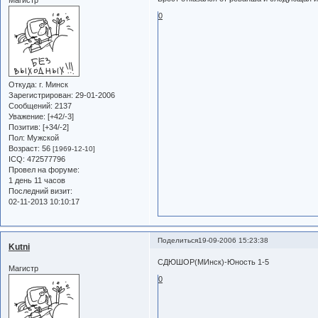
Магистр
0
Откуда:
г. Минск
Зарегистрирован
: 29-01-2006
Сообщений:
2137
Уважение:
[+42/-3]
Позитив:
[+34/-2]
Пол:
Мужской
Возраст:
56
[1969-12-10]
ICQ:
472577796
Провел на форуме:
1 день 11 часов
Последний визит:
02-11-2013 10:10:17
Поделиться
19-09-2006 15:23:38
Kutni
СДЮШОР(МИнск)-Юность 1-5
Магистр
0