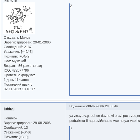
Магистр
0
Откуда:
г. Минск
Зарегистрирован
: 29-01-2006
Сообщений:
2137
Уважение:
[+42/-3]
Позитив:
[+34/-2]
Пол:
Мужской
Возраст:
56
[1969-12-10]
ICQ:
472577796
Провел на форуме:
1 день 11 часов
Последний визит:
02-11-2013 10:10:17
Поделиться
30-09-2006 20:38:46
lubitel
ya znayu v.g. ochen davno,vi pravi put svou,no
Новичок
podtalknut ili napravit!chasto vse hotyat vse 
Зарегистрирован
: 29-08-2006
Сообщений:
13
0
Уважение:
[+0/-0]
Позитив:
[+0/-0]