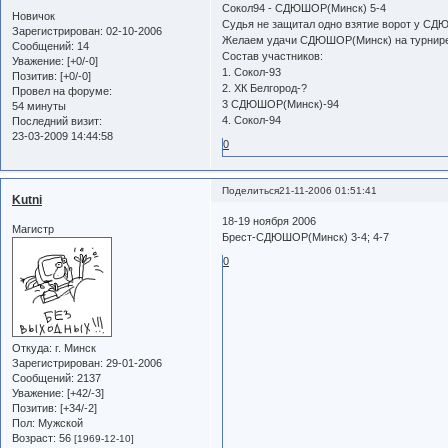
Сокол94 - СДЮШОР(Минск) 5-4
Новичок
Судья не защитал одно взятие ворот у СДЮ
Зарегистрирован
: 02-10-2006
Желаем удачи СДЮШОР(Минск) на турнире в К
Сообщений:
14
Состав участников:
Уважение:
[+0/-0]
1. Сокол-93
Позитив:
[+0/-0]
2. ХК Белгород-?
Провел на форуме:
3 СДЮШОР(Минск)-94
54 минуты
4. Сокол-94
Последний визит:
23-03-2009 14:44:58
0
Поделиться
21-11-2006 01:51:41
Kutni
18-19 ноября 2006
Магистр
Брест-СДЮШОР(Минск) 3-4; 4-7
0
Откуда:
г. Минск
Зарегистрирован
: 29-01-2006
Сообщений:
2137
Уважение:
[+42/-3]
Позитив:
[+34/-2]
Пол:
Мужской
Возраст:
56
[1969-12-10]