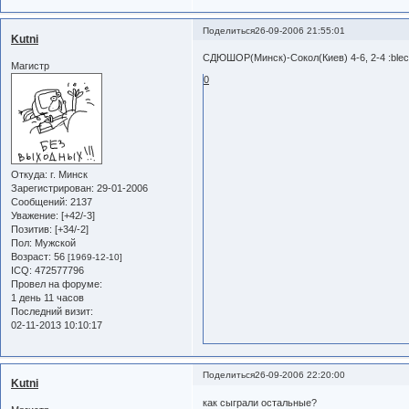
Поделиться
26-09-2006 21:55:01
Kutni
СДЮШОР(Минск)-Сокол(Киев) 4-6, 2-4 :blec
Магистр
0
Откуда:
г. Минск
Зарегистрирован
: 29-01-2006
Сообщений:
2137
Уважение:
[+42/-3]
Позитив:
[+34/-2]
Пол:
Мужской
Возраст:
56
[1969-12-10]
ICQ:
472577796
Провел на форуме:
1 день 11 часов
Последний визит:
02-11-2013 10:10:17
Поделиться
26-09-2006 22:20:00
Kutni
как сыграли остальные?