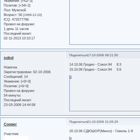
Уважение:
[+42/-3]
Позитив:
[+34/-2]
Пол:
Мужской
Возраст:
56
[1969-12-10]
ICQ:
472577796
Провел на форуме:
1 день 11 часов
Последний визит:
02-11-2013 10:10:17
Поделиться
17-10-2006 08:21:50
sokol
14.10.06 Гродно - Сокол 94 8:3
Новичок
15.10.06 Гродно - Сокол 94 5:6
Зарегистрирован
: 02-10-2006
Сообщений:
14
0
Уважение:
[+0/-0]
Позитив:
[+0/-0]
Провел на форуме:
54 минуты
Последний визит:
23-03-2009 14:44:58
Поделиться
21-10-2006 21:05:20
Cooper
20.10.06 СДЮШОР(Минск) - Гомель 1-9
Участник
0