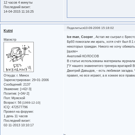
12 часов 4 минуты
Последний визит:
14-04-2015 11:16:25
Поделиться
10-09-2006 15:18:02
Kutni
Ice man
,
Cooper
, Астап же сыграл с Бресто
Магистр
Бр93 помогали им ирать, хотя счёт был 8:1
некоторых граждан. Никого не хочу обижать
[quote=
Анатолий КОЛОСОВ
В статье использованы материалы журнала
]"У нашего знаменитого тренера вратарей
Дмитрий Давыдов, - есть любимая загадка.
Откуда:
г. Минск
правил, но все играют, а в хоккее все прави
Зарегистрирован
: 29-01-2006
Сообщений:
2137
Уважение:
[+42/-3]
Позитив:
[+34/-2]
Пол:
Мужской
Возраст:
56
[1969-12-10]
ICQ:
472577796
Провел на форуме:
1 день 11 часов
Последний визит:
02-11-2013 10:10:17