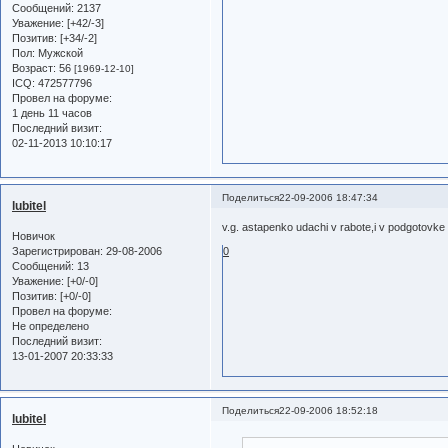
Сообщений:
2137
Уважение:
[+42/-3]
Позитив:
[+34/-2]
Пол:
Мужской
Возраст:
56
[1969-12-10]
ICQ:
472577796
Провел на форуме:
1 день 11 часов
Последний визит:
02-11-2013 10:10:17
Поделиться
22-09-2006 18:47:34
lubitel
v.g. astapenko udachi v rabote,i v podgotovke
Новичок
Зарегистрирован
: 29-08-2006
0
Сообщений:
13
Уважение:
[+0/-0]
Позитив:
[+0/-0]
Провел на форуме:
Не определено
Последний визит:
13-01-2007 20:33:33
Поделиться
22-09-2006 18:52:18
lubitel