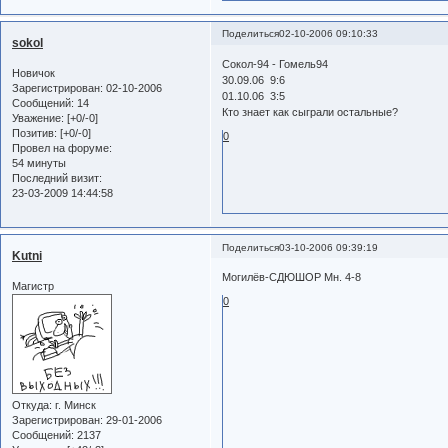
Поделиться
02-10-2006 09:10:33
sokol
Сокол-94 - Гомель94
Новичок
30.09.06 9:6
Зарегистрирован
: 02-10-2006
01.10.06 3:5
Сообщений:
14
Кто знает как сыграли остальные?
Уважение:
[+0/-0]
Позитив:
[+0/-0]
0
Провел на форуме:
54 минуты
Последний визит:
23-03-2009 14:44:58
Поделиться
03-10-2006 09:39:19
Kutni
Могилёв-СДЮШОР Мн. 4-8
Магистр
0
Откуда:
г. Минск
Зарегистрирован
: 29-01-2006
Сообщений:
2137