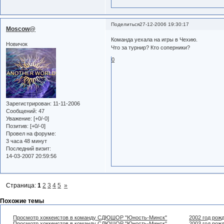
Поделиться
27-12-2006 19:30:17
Moscow@
Команда уехала на игры в Чехию.
Новичок
Что за турнир? Кто соперники?
0
Зарегистрирован
: 11-11-2006
Сообщений:
47
Уважение:
[+0/-0]
Позитив:
[+0/-0]
Провел на форуме:
3 часа 48 минут
Последний визит:
14-03-2007 20:59:56
Страница:
1
2
3
4
5
»
Похожие темы
Просмотр хоккеистов в команду СДЮШОР "Юность-Минск"
2002 год рож
Просмотр хоккеистов в команду СДЮШОР "Юность-Минск"
2003 год рож