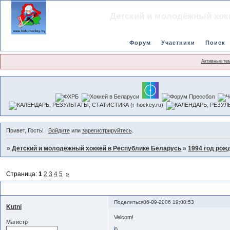
Детский и молодёжный хок
Форум
Участники
Поиск
Активные те
Привет, Гость!
Войдите
или
зарегистрируйтесь
.
»
Детский и молодёжный хоккей в Республике Беларусь
»
1994 год рож
Страница:
1
2
3
4
5
»
СДЮШОР-12(Минск)
Поделиться
06-09-2006 19:00:53
Kutni
Velcom!
Магистр
0