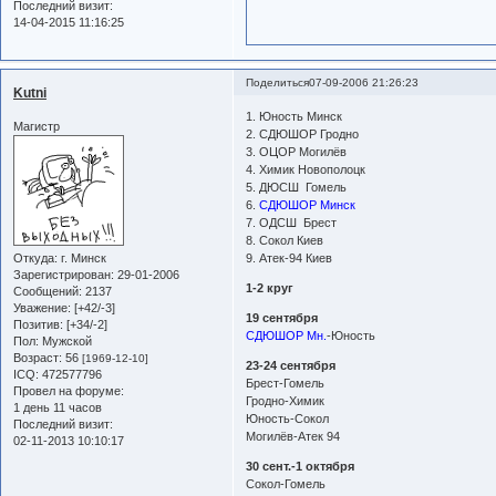
Последний визит:
14-04-2015 11:16:25
Поделиться
07-09-2006 21:26:23
Kutni
1. Юность Минск
Магистр
2. СДЮШОР Гродно
3. ОЦОР Могилёв
4. Химик Новополоцк
5. ДЮСШ Гомель
6.
СДЮШОР Минск
7. ОДСШ Брест
8. Сокол Киев
Откуда:
г. Минск
9. Атек-94 Киев
Зарегистрирован
: 29-01-2006
1-2 круг
Сообщений:
2137
Уважение:
[+42/-3]
19 сентября
Позитив:
[+34/-2]
СДЮШОР Мн.
-Юность
Пол:
Мужской
Возраст:
56
[1969-12-10]
23-24 сентября
ICQ:
472577796
Брест-Гомель
Провел на форуме:
Гродно-Химик
1 день 11 часов
Юность-Сокол
Последний визит:
Могилёв-Атек 94
02-11-2013 10:10:17
30 сент.-1 октября
Сокол-Гомель