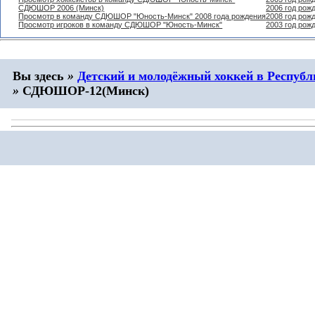
СДЮШОР 2006 (Минск)
2006 год рож
Просмотр в команду СДЮШОР "Юность-Минск" 2008 года рождения
2008 год рож
Просмотр игроков в команду СДЮШОР "Юность-Минск"
2003 год рож
Вы здесь
»
Детский и молодёжный хоккей в Республ
»
СДЮШОР-12(Минск)