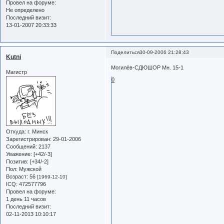
Провел на форуме:
Не определено
Последний визит:
13-01-2007 20:33:33
Поделиться
30-09-2006 21:28:43
Kutni
Могилёв-СДЮШОР Мн. 15-1
Магистр
0
Откуда:
г. Минск
Зарегистрирован
: 29-01-2006
Сообщений:
2137
Уважение:
[+42/-3]
Позитив:
[+34/-2]
Пол:
Мужской
Возраст:
56
[1969-12-10]
ICQ:
472577796
Провел на форуме:
1 день 11 часов
Последний визит:
02-11-2013 10:10:17