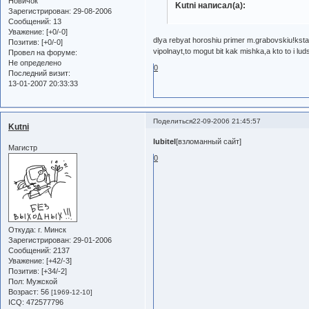
Новичок
Kutni написал(а):
Зарегистрирован
: 29-08-2006
Сообщений:
13
Уважение:
[+0/-0]
dlya rebyat horoshiu primer m.grabovskiu!kstat
Позитив:
[+0/-0]
vipolnayt,to mogut bit kak mishka,a kto to i lud
Провел на форуме:
Не определено
0
Последний визит:
13-01-2007 20:33:33
Поделиться
22-09-2006 21:45:57
Kutni
lubitel
[взломанный сайт]
Магистр
0
Откуда:
г. Минск
Зарегистрирован
: 29-01-2006
Сообщений:
2137
Уважение:
[+42/-3]
Позитив:
[+34/-2]
Пол:
Мужской
Возраст:
56
[1969-12-10]
ICQ:
472577796