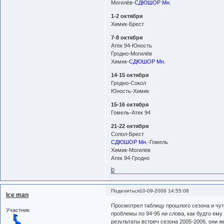
Могилёв-
СДЮШОР Мн.
1-2 октября
Химик-Брест
7-8 октября
Атек 94-Юность
Гродно-Могилёв
Химик-
СДЮШОР Мн.
14-15 октября
Гродно-Сокол
Юность-Химик
15-16 октября
Гомель-Атек 94
21-22 октября
Солол-Брест
СДЮШОР Мн.
-Гомель
Химик-Могилёв
Атек 94-Гродно
0
Поделиться
10-09-2006 14:55:08
Ice man
Просмотрел таблицу прошлого сезона и чуть
Участник
проблемы по 94-95 ни слова, как будто ем
результаты встреч сезона 2005-2006, они ж