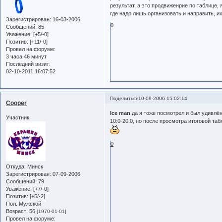
результат, а это продвиженрие по таблице,
где надо лишь организовать и направить, и
Зарегистрирован
: 16-03-2006
0
Сообщений:
85
Уважение:
[+5/-0]
Позитив:
[+11/-0]
Провел на форуме:
3 часа 46 минут
Последний визит:
02-10-2011 16:07:52
Поделиться
10-09-2006 15:02:14
Cooper
Ice man
да я тоже посмотрел и был удивлён,
Участник
10:0-20:0, но после просмотра итоговой табли
0
Откуда:
Минск
Зарегистрирован
: 07-09-2006
Сообщений:
79
Уважение:
[+7/-0]
Позитив:
[+5/-2]
Пол:
Мужской
Возраст:
56
[1970-01-01]
Провел на форуме: