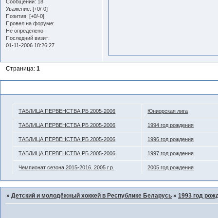
Сообщений:
18
Уважение:
[+0/-0]
Позитив:
[+0/-0]
Провел на форуме:
Не определено
Последний визит:
01-11-2006 18:26:27
Страница:
1
Похожие темы
ТАБЛИЦА ПЕРВЕНСТВА РБ 2005-2006
Юниорская лига
ТАБЛИЦА ПЕРВЕНСТВА РБ 2005-2006
1994 год рождения
ТАБЛИЦА ПЕРВЕНСТВА РБ 2005-2006
1996 год рождения
ТАБЛИЦА ПЕРВЕНСТВА РБ 2005-2006
1997 год рождения
Чемпионат сезона 2015-2016. 2005 г.р.
2005 год рождения
»
Детский и молодёжный хоккей в Республике Беларусь
»
1993 год рож