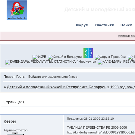
Детский и молодёжный хок
Форум
Участники
Поиск
Активные те
Привет, Гость!
Войдите
или
зарегистрируйтесь
.
»
Детский и молодёжный хоккей в Республике Беларусь
»
1993 год рож
Страница:
1
ТАБЛИЦА ПЕРВЕНСТВА РБ 2005-2006
Поделиться
28-01-2006 23:12:10
Keeper
ТАБЛИЦА ПЕРВЕНСТВА РБ 2005-2006
Администратор
http://kinderby.narod.ru/tabl0506/1993t0506.h