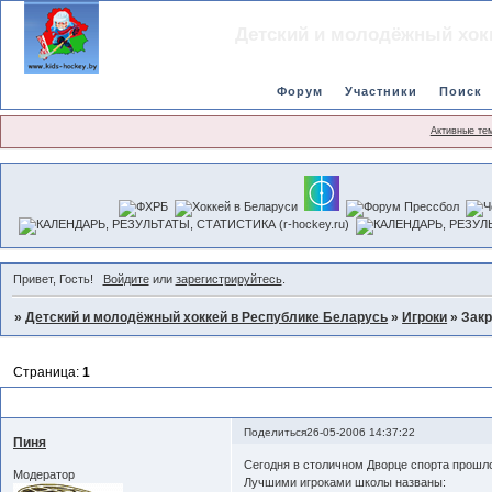
Детский и молодёжный хок
Форум
Участники
Поиск
Активные те
Привет, Гость!
Войдите
или
зарегистрируйтесь
.
»
Детский и молодёжный хоккей в Республике Беларусь
»
Игроки
»
Закр
Страница:
1
Закрытие сезона
Поделиться
26-05-2006 14:37:22
Пиня
Сегодня в столичном Дворце спорта прошл
Модератор
Лучшими игроками школы названы: