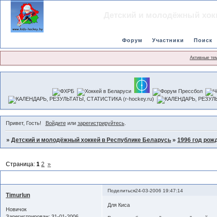
Детский и молодёжный хок
Форум
Участники
Поиск
Активные те
Привет, Гость!
Войдите
или
зарегистрируйтесь
.
»
Детский и молодёжный хоккей в Республике Беларусь
»
1996 год рож
Страница:
1
2
»
Керамин96
Поделиться
24-03-2006 19:47:14
Timurlun
Для Киса
Новичок
Зарегистрирован
: 31-01-2006