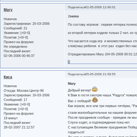
Поделиться
01-05-2006 12:46:01
Mary
2
nemo
Новичок
Зарегистрирован
: 25-03-2006
По составу игроков : первая пятерка полност
Сообщений:
21
Уважение:
[+0/-0]
из второй пятерки ездили только 2 чел. из 
Позитив:
[+0/-0]
Что касается хода игр и множественных спо
Провел на форуме:
слов(наш ребенок в этот раз ездил без на
Не определено
Последний визит:
Отредактировано Mary (04-05-2006 00:01:12
02-06-2006 00:46:37
0
Поделиться
05-05-2006 21:58:55
Киса
Mary
Новичок
Добрый вечер!
Откуда:
Москва Центр-96
К Вам в гости смотрю наша "Радуга" пожал
Зарегистрирован
: 16-03-2006
Сообщений:
17
Вас с победой!
Уважение:
[+0/-0]
Как играли, все или три первых пятёрки, "Р
Позитив:
[+0/-0]
стали малообщительные на нашем форуме
Провел на форуме:
После праздников сообщю - приедем ли мы на
19 минут
Слухи ходят, а подтверждения пока нет.
Последний визит:
С наступающим Великим праздником Победы!
28-02-2007 21:12:57
гордиться!
До новых встреч, и пусть будут только "ледо