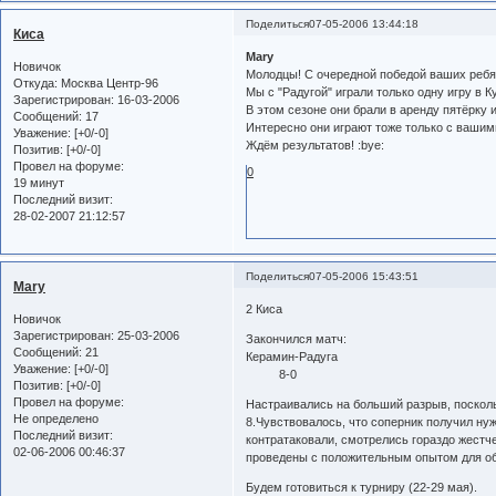
Поделиться
07-05-2006 13:44:18
Киса
Mary
Новичок
Молодцы! С очередной победой ваших ребят!
Откуда:
Москва Центр-96
Мы с "Радугой" играли только одну игру в К
Зарегистрирован
: 16-03-2006
В этом сезоне они брали в аренду пятёрку из
Сообщений:
17
Интересно они играют тоже только с вашим
Уважение:
[+0/-0]
Ждём результатов! :bye:
Позитив:
[+0/-0]
Провел на форуме:
0
19 минут
Последний визит:
28-02-2007 21:12:57
Поделиться
07-05-2006 15:43:51
Mary
2 Киса
Новичок
Зарегистрирован
: 25-03-2006
Закончился матч:
Сообщений:
21
Керамин-Радуга
Уважение:
[+0/-0]
8-0
Позитив:
[+0/-0]
Провел на форуме:
Настраивались на больший разрыв, посколь
Не определено
8.Чувствовалось, что соперник получил ну
Последний визит:
контратаковали, смотрелись гораздо жест
02-06-2006 00:46:37
проведены с положительным опытом для об
Будем готовиться к турниру (22-29 мая).