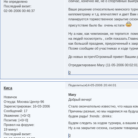
сейчас, конечно же, не о спортивных выиг
Не определено
Последний визит:
Ваше решение относительно минского турн
02-06-2006 00:46:37
киллометражу и т.д. впечатляет и дает Вам
планируется торжественное закрытие сезо
присутствие было бы очень кстати
Что
Ну а нам, как чемпионам, не терпится пом
на людей посмотреть , себя показать.Глав
как большой праздник, приуроченный к зак
Позже сообщим об участниках и ходе турни
До новых встреч!Огромный привет Вашим р
Отредактировано Mary (11-05-2006 00:02:01
0
Поделиться
14-05-2006 20:44:01
Киса
Mary
Новичок
Добрый вечер!
Откуда:
Москва Центр-96
Стало окончательно известно, что наша ко
Зарегистрирован
: 16-03-2006
Сообщений:
17
Причины разные, но мы надеемся на будущи
Уважение:
[+0/-0]
будем рады! :frends: :drinks:
Позитив:
[+0/-0]
Будем следить за ходом турнира, а вашим
Провел на форуме:
Ну а на закрытие сезона, сыграем товарищес
19 минут
Последний визит:
0