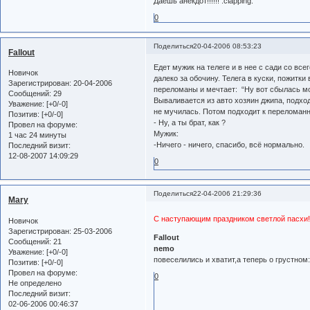
Даешь анекдот!!!!!! :clapping:
0
Поделиться
20-04-2006 08:53:23
Fallout
Едет мужик на телеге и в нее с сади со вс
Новичок
далеко за обочину. Телега в куски, пожитки
Зарегистрирован
: 20-04-2006
переломаны и мечтает: “Ну вот сбылась моя
Сообщений:
29
Вываливается из авто хозяин джипа, подход
Уважение:
[+0/-0]
не мучилась. Потом подходит к переломанн
Позитив:
[+0/-0]
- Ну, а ты брат, как ?
Провел на форуме:
Мужик:
1 час 24 минуты
-Ничего - ничего, спасибо, всё нормально.
Последний визит:
12-08-2007 14:09:29
0
Поделиться
22-04-2006 21:29:36
Mary
С наступающим праздником светлой пасхи
Новичок
Зарегистрирован
: 25-03-2006
Fallout
Сообщений:
21
nemo
Уважение:
[+0/-0]
повеселились и хватит,а теперь о грустном
Позитив:
[+0/-0]
Провел на форуме:
0
Не определено
Последний визит:
02-06-2006 00:46:37