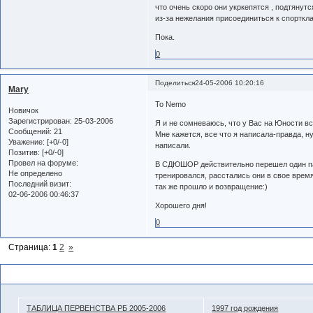
что очень скоро они укркепятся , подтянут
из-за нежелания присоединиться к спорткл
Пока.
0
Поделиться
24-05-2006 10:20:16
Mary
To Nemo
Новичок
Зарегистрирован
: 25-03-2006
Я и не сомневаюсь, что у Вас на Юности вс
Сообщений:
21
Мне кажется, все что я написала-правда, н
Уважение:
[+0/-0]
написали.
Позитив:
[+0/-0]
Провел на форуме:
В СДЮШОР действительно перешел один па
Не определено
тренировался, расстались они в свое врем
Последний визит:
так же прошло и возвращение:)
02-06-2006 00:46:37
Хорошего дня!
0
Страница:
1
2
»
Похожие темы
ТАБЛИЦА ПЕРВЕНСТВА РБ 2005-2006
1997 год рождения