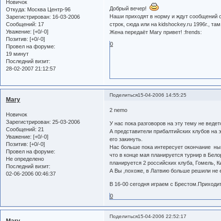
Новичок
Добрый вечер!
Откуда:
Москва Центр-96
Наши приходят в норму и ждут сообщений о
Зарегистрирован
: 16-03-2006
Сообщений:
17
строк, сюда или на kidshockey.ru 1996г., та
Уважение:
[+0/-0]
Жена передаёт Mary привет! :frends:
Позитив:
[+0/-0]
0
Провел на форуме:
19 минут
Последний визит:
28-02-2007 21:12:57
Поделиться
15-04-2006 14:55:25
Mary
2 nemo
Новичок
Зарегистрирован
: 25-03-2006
У нас пока разговоров на эту тему не ведет
Сообщений:
21
А представители прибалтийских клубов на 
Уважение:
[+0/-0]
его закинуть.
Позитив:
[+0/-0]
Нас больше пока интересует окончание нын
Провел на форуме:
что в конце мая планируется турнир в Бело
Не определено
планируется 2 российских клуба, Гомель, К
Последний визит:
А Вы ,похоже, в Латвию больше решили не 
02-06-2006 00:46:37
В 16-00 сегодня играем с Брестом.Приходи
0
Поделиться
15-04-2006 22:52:17
Mary