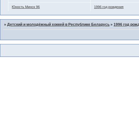
Юность Минск 96
1996 год рождения
»
Детский и молодёжный хоккей в Республике Беларусь
»
1996 год рож