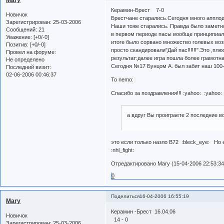
Керамин-Брест 7-0
Новичок
Брестчане старались.Сегодня много апплод
Зарегистрирован
: 25-03-2006
Наши тоже старались. Правда было заметно
Сообщений:
21
в первом периоде пасы вообще принципиаль
Уважение:
[+0/-0]
итоге было сорвано множество голевых во
Позитив:
[+0/-0]
просто скандировали"Дай пас!!!!!!".Это ,п
Провел на форуме:
результат:далее игра пошла более грамотн
Не определено
Сегодня №17 Бунцом А. был забит наш 100-ый г
Последний визит:
02-06-2006 00:46:37
To nemo:
Спасибо за поздравления!!! :yahoo: :yahoo:
а вдруг Вы проиграете 2 последние в
это если только назло B72 :bleck_eye: Но е
:nhl_fight:
Отредактировано Mary (15-04-2006 22:53:34
0
Поделиться
16-04-2006 16:55:19
Mary
Керамин -Брест 16.04.06
Новичок
14 - 0
Зарегистрирован
: 25-03-2006