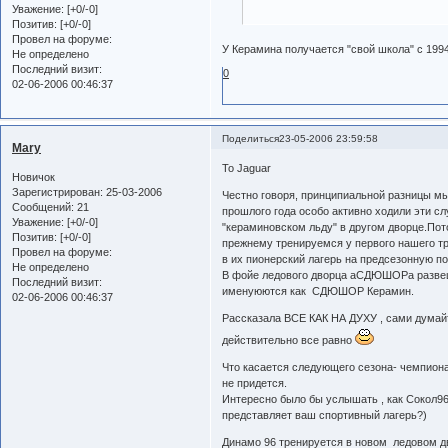
Уважение:
[+0/-0]
Позитив:
[+0/-0]
Провел на форуме:
У Керамина получается "свой школа" с 1994
Не определено
Последний визит:
0
02-06-2006 00:46:37
Поделиться
23-05-2006 23:59:58
Mary
To Jaguar
Новичок
Зарегистрирован
: 25-03-2006
Честно говоря, принципиальной разницы мы
Сообщений:
21
прошлого года особо активно ходили эти с
Уважение:
[+0/-0]
"кераминовском льду" в другом дворце.По
Позитив:
[+0/-0]
прежнему тренируемся у первого нашего тр
Провел на форуме:
в их пионерский лагерь на предсезонную по
Не определено
В фойе ледового дворца аСДЮШОРа развеше
Последний визит:
именуюются как СДЮШОР Керамин.
02-06-2006 00:46:37
Рассказала ВСЕ КАК НА ДУХУ , сами думайт
действительно все равно
Что касается следующего сезона- чемпионат
не придется.
Интересно было бы услышать , как Сокол96
представляет ваш спортивный лагерь?)
Динамо 96 тренируется в новом ледовом д