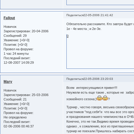
Поделиться
22-05-2006 21:41:42
Fallout
Обязательно расскажите. Кто завтра будет 
Новичок
1e - 4e места ; и 2е-3е.
Зарегистрирован
: 20-04-2006
Сообщений:
29
0
Уважение:
[+0/-0]
Позитив:
[+0/-0]
Провел на форуме:
1 час 24 минуты
Последний визит:
12-08-2007 14:09:29
Поделиться
22-05-2006 23:20:03
Mary
Всем интересующимся привет!!!
Новичок
Неужели есть еще такие , которые не забро
Зарегистрирован
: 25-03-2006
хоккейного сезона:)
?
Сообщений:
21
Уважение:
[+0/-0]
Турнир , честно говоря, весьма своеобразн
Позитив:
[+0/-0]
участников "под себя"и что мы все это ор
Провел на форуме:
и празднования нашего чемпионства в ОЧБ
Не определено
Конечно, это не так.Видимо время проведе
Последний визит:
02-06-2006 00:46:37
однако , к сожалению, все из приглашенны
турнир не поехали.Пришлось набирать соста