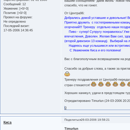
Вашим сообщением "даем жизнь" новой теме
Сообщений:
12
спасибо, что не гонют.
Уважение:
[+0/-0]
Позитив:
[+0/-0]
От Центра96:
Провел на форуме:
Добрались домой уставшие и довольные! Вп
Не определено
Приятно дружить с гостеприимными кома
Последний визит:
огорчений!!! Тренеру отдельно наши поздр
17-05-2006 14:36:45
Пиво - супер! Супругу понравилось! Уже 
впечатления, Доволен. Желаю Вам сил, здо
(второй дивизион 13 команд). Выбирай на л
Надеюсь еще услышимся или встретимся 
С Уважением Киса и его половина!
Вас с благополучным возвращением на ро
Спасибо за добрые слова, а также за приг
Тренеру поздравления от Центра96-передали
стран стекаются!
Хороших каникул, удачи в предстоящем тур
Отредактировано Timurlun (24-03-2006 20:20
0
Поделиться
26-03-2006 19:58:21
Киса
Timurlun