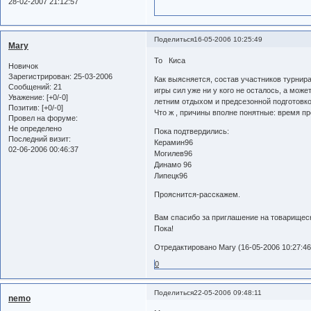
28-02-2007 21:12:57
Поделиться
16-05-2006 10:25:49
Mary
To Киса
Новичок
Зарегистрирован
: 25-03-2006
Как выясняется, состав участников турнира
Сообщений:
21
игры сил уже ни у кого не осталось, а може
Уважение:
[+0/-0]
летним отдыхом и предсезонной подготовко
Позитив:
[+0/-0]
Что ж , причины вполне понятные: время пр
Провел на форуме:
Не определено
Пока подтвердились:
Последний визит:
Керамин96
02-06-2006 00:46:37
Могилев96
Динамо 96
Липецк96
Прояснится-расскажем.
Вам спасибо за приглашение на товарищес
Пока!
Отредактировано Mary (16-05-2006 10:27:46
0
Поделиться
22-05-2006 09:48:11
nemo