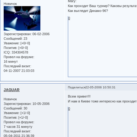
Mary:
Новичок
Как проходит Ваш турнир? Каковы результ
Как выглядит Динамо-96?
0
Зарегистрирован
: 06-02-2006
Сообщений:
23
Уважение:
[+0/-0]
Позитив:
[+0/-0]
ICQ:
334304578
Провел на форуме:
16 минут
Последний визит:
04-11-2007 21:03:03
Поделиться
22-05-2006 10:50:31
JAGUAR
Всем привет!!!
Новичок
И нам в Киеве тоже интересно как проходит
Зарегистрирован
: 10-05-2006
Сообщений:
30
0
Уважение:
[+1/-0]
Позитив:
[+1/-0]
Провел на форуме:
7 часов 31 минуту
Последний визит:
05-04-2011 21:36:39