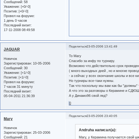
Сообщений:
58
Уважение:
[+0/-0]
Позитив:
[+0/-0]
Провел на форуме:
1 день 0 часов
Последний визит:
17-11-2008 08:49:58
Поделиться
23-05-2006 13:41:49
JAGUAR
To Mary
Новичок
Спасибо за инфу по турниру.
Зарегистрирован
: 10-05-2006
Возможно что действительно срок проведен
Сообщений:
30
( много выходных дней , но и многие прово
Уважение:
[+1/-0]
- а сейчас у всех окончание школы и все ки
Позитив:
[+1/-0]
Но турниры все-таки нужны.
Провел на форуме:
Так что поскольку мы вам как бы "должны"
7 часов 31 минуту
А что это за разговоры о Керамине и СДЮШ
Последний визит:
А у Динамо96 свой лед?
05-04-2011 21:36:39
0
Поделиться
23-05-2006 23:40:05
Mary
Новичок
Andruha написал(а):
Зарегистрирован
: 25-03-2006
Сообщений:
21
Mary, у Керамина получается свой шк