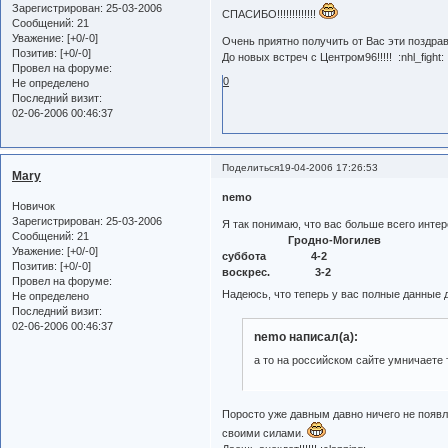
Зарегистрирован
: 25-03-2006
СПАСИБО!!!!!!!!!!!!!
Сообщений:
21
Уважение:
[+0/-0]
Очень приятно получить от Вас эти поздра
Позитив:
[+0/-0]
До новых встреч с Центром96!!!!! :nhl_fight: 
Провел на форуме:
0
Не определено
Последний визит:
02-06-2006 00:46:37
Поделиться
19-04-2006 17:26:53
Mary
nemo
Новичок
Зарегистрирован
: 25-03-2006
Я так понимаю, что вас больше всего интер
Сообщений:
21
Гродно-Могилев
Уважение:
[+0/-0]
суббота 4-2
Позитив:
[+0/-0]
воскрес. 3-2
Провел на форуме:
Надеюсь, что теперь у вас полные данные
Не определено
Последний визит:
02-06-2006 00:46:37
nemo написал(а):
а то на российском сайте умничаете 
Поросто уже давным давно ничего не появл
своими силами.