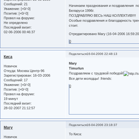
Сообщений:
21
Начинаем празднования и поздравления 
Уважение:
[+0/-0]
Беларуси 1996г.
Позитив:
[+0/-0]
ПОЗДРАВЛЯЮ ВЕСЬ НАШ КОЛЛЕКТИВ!!!!
Провел на форуме:
Особые поздравления и благодарность трен
Не определено
стоит.
Последний визит:
02-06-2006 00:46:37
Отредактировано Mary (16-04-2006 16:59:20
0
Поделиться
16-04-2006 22:48:13
Киса
Mary
Новичок
Timurlun
Откуда:
Москва Центр-96
Поздравляем с трудовой победой!
Зарегистрирован
: 16-03-2006
Все дети молодцы! :friends:
Сообщений:
17
Уважение:
[+0/-0]
0
Позитив:
[+0/-0]
Провел на форуме:
19 минут
Последний визит:
28-02-2007 21:12:57
Поделиться
16-04-2006 23:18:37
Mary
To Киса:
Новичок