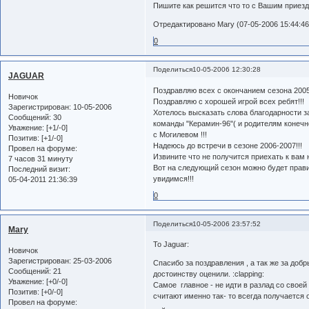
Пишите как решится что то с Вашим приез
Отредактировано Mary (07-05-2006 15:44:46
0
Поделиться
10-05-2006 12:30:28
JAGUAR
Поздравляю всех с окончанием сезона 2005
Новичок
Поздравляю с хорошей игрой всех ребят!!!
Зарегистрирован
: 10-05-2006
Хотелось высказать слова благодарности за
Сообщений:
30
команды "Керамин-96"( и родителям конечн
Уважение:
[+1/-0]
с Могилевом !!!
Позитив:
[+1/-0]
Надеюсь до встречи в сезоне 2006-2007!!!
Провел на форуме:
Извините что не получится приехать к вам н
7 часов 31 минуту
Вот на следующий сезон можно будет прави
Последний визит:
увидимся!!!
05-04-2011 21:36:39
0
Поделиться
10-05-2006 23:57:52
Mary
To Jaguar:
Новичок
Зарегистрирован
: 25-03-2006
Спасибо за поздравления , а так же за добр
Сообщений:
21
достоинству оценили. :clapping:
Уважение:
[+0/-0]
Самое главное - не идти в разлад со свое
Позитив:
[+0/-0]
считают именно так- то всегда получается
Провел на форуме: