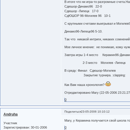
В итоге что ни игра-то разгромные счета.Н
Сдюшор-Динамо96 22-0
Сдюшор -Липецк 17-0
СдЮШОР 96-Могилев 96 10-1
С крупными счетами выигрывал и Могилев9
Динамо96-Липецк96 5-10.
Так что никакой интриги, никаких сомнений
Мое личное мнение: не понимаю, кому нужен
Завтра игры 1-4 место Керамин96-Динам
2-3 место Могилев -Липецк
В среду: Финал Сдюшор-Могилев
Закрытие турнира. :clapping:
Как Вам наша хронология?
Отредактировано Mary (22-05-2006 23:21:27
0
Поделиться
23-05-2006 10:10:12
Andruha
Mary, у Керамина получается свой школа т
Участник
Зарегистрирован
: 30-01-2006
0