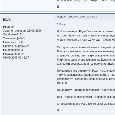
0
Поделиться
05-05-2006 22:57:01
Mary
2 Киса
Новичок
Зарегистрирован
: 25-03-2006
Доброго вечера. Рады Вас слышать снова.
Сообщений:
21
А может еще и сыграть с вами в мае доведе
Уважение:
[+0/-0]
А еще , говорят , к нам ЦСКА едет. Очень 
Позитив:
[+0/-0]
Провел на форуме:
Сегодня отыграли второй матч с Радугой: у
Не определено
Вчера и сегодня играла смешаная команда 
Последний визит:
планируется выставить три основные пятер
02-06-2006 00:46:37
Матч проходил очень динамично.Керамин пр
шайба отвоевывалась и направление атаки 
По настроению родителей Радуги было понят
чему.Они пытались сначала говорить о наше
развеяло эти разговоры:наших каждый раз 
меньше.
По составу Радуги, я постараюсь поинтере
Вас - также с праздником и хороших выходн
Отредактировано Mary (05-05-2006 22:58:14
0