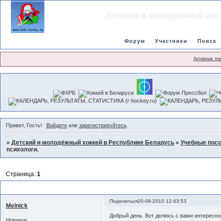
Детский и молодёжный хок
Форум
Участники
Поиск
Активные те
Привет, Гость!
Войдите
или
зарегистрируйтесь
.
»
Детский и молодёжный хоккей в Республике Беларусь
»
Учебные пос
психологи.
Страница:
1
Как пережить поражение в спорте? Советуют спортивные психологи.
Поделиться
20-08-2010 12:43:53
Melnick
Добрый день. Вот делюсь с вами интересной
Новичок