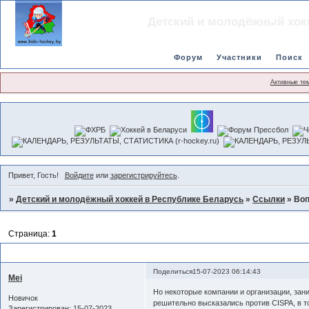
Детский и молодёжный хок
Форум
Участники
Поиск
Активные те
Привет, Гость!
Войдите
или
зарегистрируйтесь
.
»
Детский и молодёжный хоккей в Республике Беларусь
»
Ссылки
»
Воп
Страница:
1
Вопросы конфиденциальности
Поделиться
15-07-2023 06:14:43
Mei
Но некоторые компании и организации, за
Новичок
решительно высказались против CISPA, в то
Зарегистрирован
: 15-07-2023