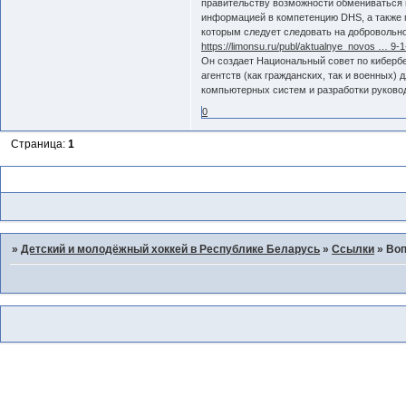
правительству возможности обмениваться 
информацией в компетенцию DHS, а также 
которым следует следовать на добровольн
https://limonsu.ru/publ/aktualnye_novos … 9-
Он создает Национальный совет по кибербе
агентств (как гражданских, так и военных)
компьютерных систем и разработки руково
0
Страница:
1
Похожие темы
»
Детский и молодёжный хоккей в Республике Беларусь
»
Ссылки
»
Воп