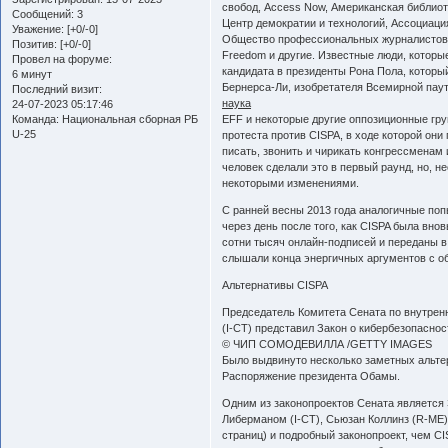
свобод, Access Now, Американская библиот
Сообщений:
3
Центр демократии и технологий, Ассоциация
Уважение:
[+0/-0]
Общество профессиональных журналистов, 
Позитив:
[+0/-0]
Freedom и другие. Известные люди, которы
Провел на форуме:
кандидата в президенты Рона Пола, которы
6 минут
Бернерса-Ли, изобретателя Всемирной паути
Последний визит:
наука
24-07-2023 05:17:46
Команда:
Национальная сборная РБ
EFF и некоторые другие оппозиционные гру
U-25
протеста против CISPA, в ходе которой он
писать, звонить и чирикать конгрессменам
человек сделали это в первый раунд, но, не
некоторыми изменениями.
С ранней весны 2013 года аналогичные по
через день после того, как CISPA была вн
сотни тысяч онлайн-подписей и переданы в
слышали конца энергичных аргументов с о
Альтернативы CISPA
Председатель Комитета Сената по внутрен
(I-CT) представил Закон о кибербезопасно
© ЧИП СОМОДЕВИЛЛА /GETTY IMAGES
Было выдвинуто несколько заметных альтер
Распоряжение президента Обамы.
Одним из законопроектов Сената является 
Либерманом (I-CT), Сьюзан Коллинз (R-ME)
страниц) и подробный законопроект, чем C