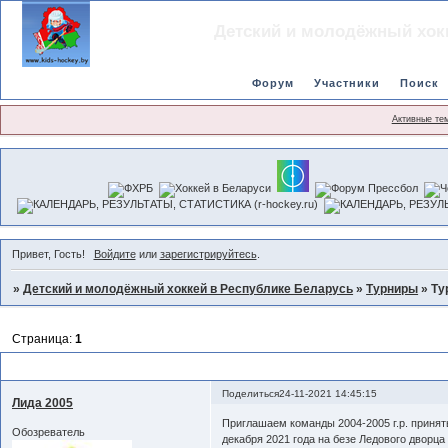
Детский и молодёжный хок
Форум
Участники
Поиск
Активные те
Привет, Гость!
Войдите
или
зарегистрируйтесь
.
»
Детский и молодёжный хоккей в Республике Беларусь
»
Турниры
»
Ту
Страница:
1
Турнир "Lida Cup 2021" среди юношей 2004-2005 г.р. (17-19.12.21)
Поделиться
24-11-2021 14:45:15
Лида 2005
Приглашаем команды 2004-2005 г.р. принять
Обозреватель
декабря 2021 года на безе Ледового дворца 