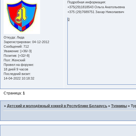
Подробная информация:
+375(29)1818543 Ольга Анатольевна
+375 (29)7689751 Захар Николаевич
0
Откуда:
Лида
Зарегистрирован
: 04-12-2012
Сообщений:
712
Уважение:
[+36/-3]
Позитив:
[+32/-8]
Пол:
Женский
Провел на форуме:
18 дней 9 часов
Последний визит:
14-04-2022 10:18:32
Страница:
1
»
Детский и молодёжный хоккей в Республике Беларусь
»
Турниры
»
Ту