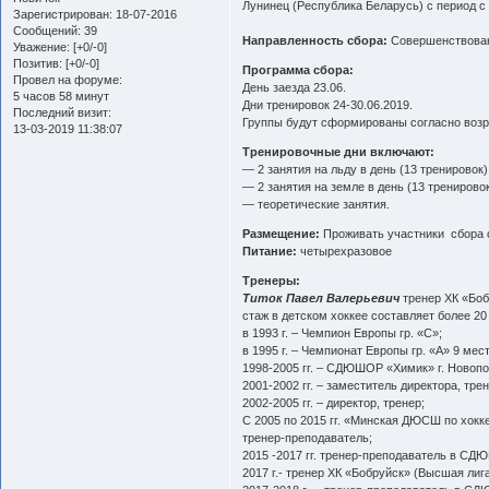
Лунинец (Республика Беларусь) с период с 
Зарегистрирован
: 18-07-2016
Сообщений:
39
Направленность сбора:
Совершенствовани
Уважение:
[+0/-0]
Позитив:
[+0/-0]
Программа сбора:
Провел на форуме:
День заезда 23.06.
5 часов 58 минут
Дни тренировок 24-30.06.2019.
Последний визит:
Группы будут сформированы согласно возрас
13-03-2019 11:38:07
Тренировочные дни включают:
— 2 занятия на льду в день (13 тренировок)
— 2 занятия на земле в день (13 тренировок
— теоретические занятия.
Размещение:
Проживать участники сбора 
Питание:
четырехразовое
Тренеры:
Титок Павел Валерьевич
тренер ХК «Боб
стаж в детском хоккее составляет более 20 
в 1993 г. – Чемпион Европы гр. «С»;
в 1995 г. – Чемпионат Европы гр. «А» 9 мест
1998-2005 гг. – СДЮШОР «Химик» г. Новопо
2001-2002 гг. – заместитель директора, трен
2002-2005 гг. – директор, тренер;
С 2005 по 2015 гг. «Минская ДЮСШ по хок
тренер-преподаватель;
2015 -2017 гг. тренер-преподаватель в С
2017 г.- тренер ХК «Бобруйск» (Высшая лиг