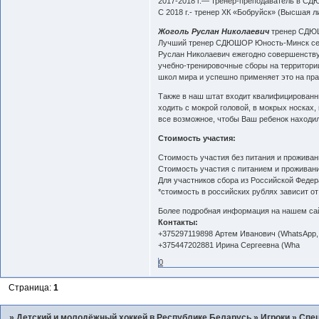
2017-2018 г.— тренер-преподаватель в С
С 2018 г.- тренер ХК «Бобруйск» (Высшая л
Жоголь Руслан Николаевич
тренер СДЮ
Лучший тренер СДЮШОР Юность-Минск сезон
Руслан Николаевич ежегодно совершенству
учебно-тренировочные сборы на территории
школ мира и успешно применяет это на пра
Также в наш штат входит квалифицированн
ходить с мокрой головой, в мокрых носках,
все возможное, чтобы Ваш ребенок находилс
Стоимость участия:
Стоимость участия без питания и проживан
Стоимость участия с питанием и проживан
Для участников сбора из Российской Федер
*стоимость в российских рублях зависит о
Более подробная информация на нашем сайте
Контакты:
+375297119898 Артем Иванович (WhatsApp, V
+375447202881 Ирина Сергеевна (Wha
0
Страница:
1
»
Детский и молодёжный хоккей в Республике Беларусь
»
Игроки
»
Спец