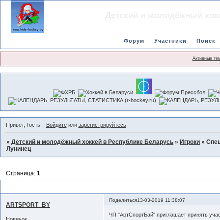
Детский и молодёжный хок
Форум
Участники
Поиск
Активные те
Привет, Гость!
Войдите
или
зарегистрируйтесь
.
»
Детский и молодёжный хоккей в Республике Беларусь
»
Игроки
»
Спец
Лунинец
Страница:
1
Специализированные сборы для полевых игроков 23-30.06.19 в г. Лун
Поделиться
13-03-2019 11:38:07
ARTSPORT_BY
ЧП "АртСпортБай" приглашает принять учас
Новичок