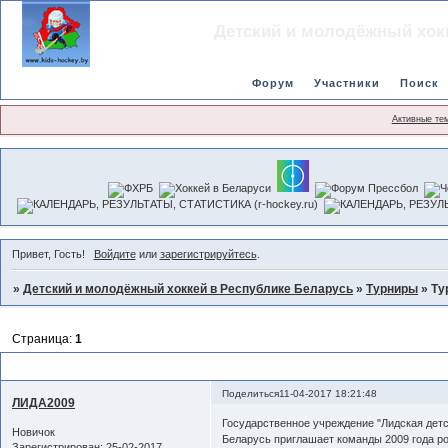
Детский и молодёжный хок
Форум
Участники
Поиск
Активные те
Привет, Гость!
Войдите
или
зарегистрируйтесь
.
»
Детский и молодёжный хоккей в Республике Беларусь
»
Турниры
»
Ту
Страница:
1
Турнир в Лиде 21-23 апреля 2017г (команды 2009г.р)
Поделиться
11-04-2017 18:21:48
ЛИДА2009
Государственное учреждение "Лидская детс
Новичок
Беларусь приглашает команды 2009 года рож
Зарегистрирован
: 25-02-2017