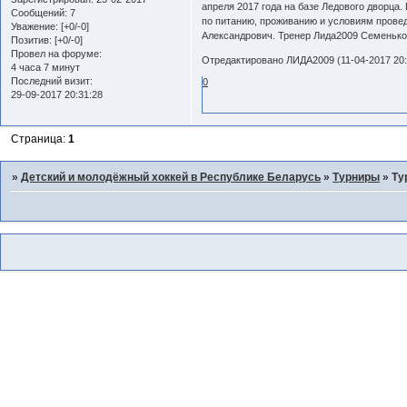
апреля 2017 года на базе Ледового дворца
Сообщений:
7
по питанию, проживанию и условиям прове
Уважение:
[+0/-0]
Александрович. Тренер Лида2009 Семенько
Позитив:
[+0/-0]
Провел на форуме:
Отредактировано ЛИДА2009 (11-04-2017 20:
4 часа 7 минут
Последний визит:
0
29-09-2017 20:31:28
Страница:
1
»
Детский и молодёжный хоккей в Республике Беларусь
»
Турниры
»
Ту