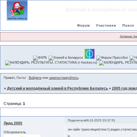
Детский и молодёжный хок
Форум
Участники
Поиск
Активные те
Привет, Гость!
Войдите
или
зарегистрируйтесь
.
»
Детский и молодёжный хоккей в Республике Беларусь
»
2005 год рож
Страница:
1
турнир "Осенний Марафон" Барановичи
Поделиться
06-11-2015 23:37:51
Лида 2005
он-лайн трансляция(текст),видео.статистика
Обозреватель
0