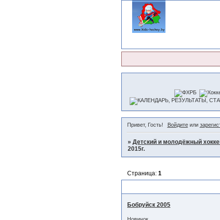
Привет, Гость!
Войдите
или
зарегис
»
Детский и молодёжный хокке
2015г.
Страница:
1
Турнир г.Бобруйск(Республик
Бобруйск 2005
Новичок