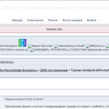
Детский и молодёжный хоккей в Республике Белар
Форум
Участники
Поиск
Регистрация
Войти
Активные темы
трируйтесь
.
й в Республике Беларусь
»
2005 год рождения
»
Турнир г.Бобруйск(Респуб
а Беларусь) 4-6 сентября 2015г.
Поделиться
29-07-2015 10:56:03
Приглашаем принять участие в международном турнире по хоккею с шайбой в г. Б