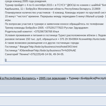
среди команд 2005 года рождения.
Турнир пройдёт с 4 по 6 сентября 2015 г. в ГСУСУ “ДЮСШ по хоккею с шайбой ”Боб
Карбышева, 11 г. Бобруйск Могилевская область Республика Беларусь 213809
Планируемое количество участников - 6 команд. Команды играют по круговой сист
15 минут "чистого" времени. Перерывы между периодами 5 минут.Малый штраф- 1
игры.
По вопросам участия в турнире и заявочном взносе обращайтесь по телефонам:
Тренер команды Бобруйск-2005: +375291777823 Руслан Эдуардович
Родительский комитет: +375296736768 Илья
Условия проживания и питания в гостинице Турист,расположенном вблизи с Ледовой
разовое питание 150 тыс. руб, обращаться + 375 29 3543804 Ксенияhttp://turist.bobr.
А также возможно размещение и в других гостиницах города:
Гостиница " Фандок"http://bobr.by/business/rest/hotel/343.html
Гостиница " Юбилейная"http://bobr.by/business/?l=%D0%AE
Санаторий "Ленина"+375(225)49-14-56, 49-34-05.
0
й в Республике Беларусь
»
2005 год рождения
»
Турнир г.Бобруйск(Респуб