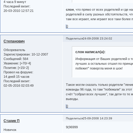
4 часа 9 минут
Последний визит:
слон
, что прямо от всех родителей и где 
20-03-2010 12:57:21
родителей в силу разных обстоятельств, чт
там все играют, или играют все таки более
0
Поделиться
24-09-2008 23:24:02
Степанович
Обозреватель
слон написал(а):
Зарегистрирован
: 10-12-2007
Сообщений:
564
Информация от Ваших родителей о то
Уважение:
[+70/-4]
лучших а остальных отшил по принцип
Позитив:
[+15/-2]
побежит" повергла меня в шок!
Провел на форуме:
14 дней 15 часов
Последний визит:
Такое могли сказать только родители "лени
02-05-2016 02:03:49
команды 96 года, то там "побежали" за этот
счёт "собрал всех лучших", так дети-то те
выводы.
0
Поделиться
25-09-2008 14:23:39
Старик П
9(96999
Новичок