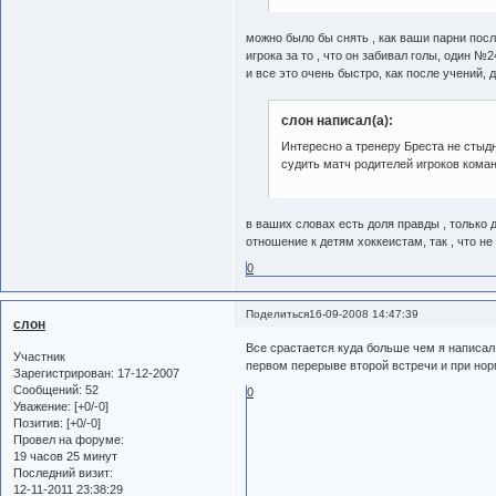
можно было бы снять , как ваши парни пос
игрока за то , что он забивал голы, один №2
и все это очень быстро, как после учений,
слон написал(а):
Интересно а тренеру Бреста не стыд
судить матч родителей игроков кома
в ваших словах есть доля правды , только 
отношение к детям хоккеистам, так , что не
0
Поделиться
16-09-2008 14:47:39
слон
Все срастается куда больше чем я написал.
Участник
первом перерыве второй встречи и при нор
Зарегистрирован
: 17-12-2007
Сообщений:
52
0
Уважение:
[+0/-0]
Позитив:
[+0/-0]
Провел на форуме:
19 часов 25 минут
Последний визит:
12-11-2011 23:38:29