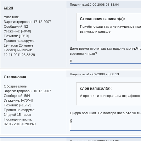
Поделиться
19-09-2008 08:33:04
слон
Участник
Степанович написал(а):
Зарегистрирован
: 17-12-2007
Сообщений:
52
Причём судьи так и не научились пр
Уважение:
[+0/-0]
выпускали раньше.
Позитив:
[+0/-0]
Провел на форуме:
19 часов 25 минут
Даже время отсчитать как надо не могут.Чт
Последний визит:
времени я прав?
12-11-2011 23:38:29
0
Поделиться
19-09-2008 20:08:13
Степанович
Обозреватель
слон написал(а):
Зарегистрирован
: 10-12-2007
Сообщений:
564
А про почти полтора часа штрафного
Уважение:
[+70/-4]
Позитив:
[+15/-2]
Провел на форуме:
Цифра большая. Но полтора часа-это 90 мин
14 дней 15 часов
Последний визит:
0
02-05-2016 02:03:49