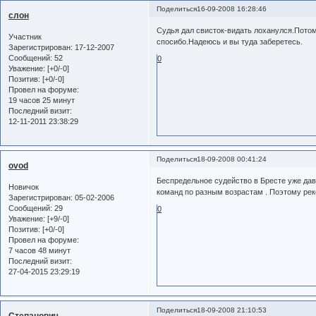
Поделиться
16-09-2008 16:28:46
слон
Судья дал свисток-видать лоханулся.Потом
Участник
спосибо.Надеюсь и вы туда заберетесь.
Зарегистрирован
: 17-12-2007
Сообщений:
52
0
Уважение:
[+0/-0]
Позитив:
[+0/-0]
Провел на форуме:
19 часов 25 минут
Последний визит:
12-11-2011 23:38:29
Поделиться
18-09-2008 00:41:24
ovod
Беспредельное судейство в Бресте уже дав
Новичок
команд по разным возрастам . Поэтому ре
Зарегистрирован
: 05-02-2006
Сообщений:
29
0
Уважение:
[+9/-0]
Позитив:
[+0/-0]
Провел на форуме:
7 часов 48 минут
Последний визит:
27-04-2015 23:29:19
Поделиться
18-09-2008 21:10:53