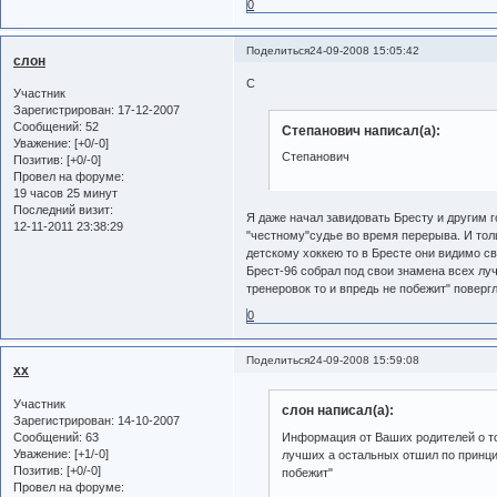
0
Поделиться
24-09-2008 15:05:42
слон
С
Участник
Зарегистрирован
: 17-12-2007
Сообщений:
52
Степанович написал(а):
Уважение:
[+0/-0]
Степанович
Позитив:
[+0/-0]
Провел на форуме:
19 часов 25 минут
Последний визит:
Я даже начал завидовать Бресту и другим г
12-11-2011 23:38:29
"честному"судье во время перерыва. И тол
детскому хоккею то в Бресте они видимо с
Брест-96 собрал под свои знамена всех лу
тренеровок то и впредь не побежит" поверг
0
Поделиться
24-09-2008 15:59:08
xx
Участник
слон написал(а):
Зарегистрирован
: 14-10-2007
Сообщений:
63
Информация от Ваших родителей о то
Уважение:
[+1/-0]
лучших а остальных отшил по принцип
Позитив:
[+0/-0]
побежит"
Провел на форуме: