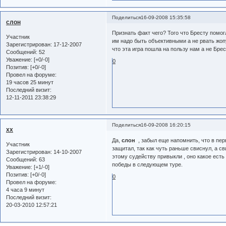
Поделиться
16-09-2008 15:35:58
слон
Признать факт чего? Того что Бресту помогли
Участник
им надо быть объективными а не рвать жопу
Зарегистрирован
: 17-12-2007
что эта игра пошла на пользу нам а не Брес
Сообщений:
52
Уважение:
[+0/-0]
0
Позитив:
[+0/-0]
Провел на форуме:
19 часов 25 минут
Последний визит:
12-11-2011 23:38:29
Поделиться
16-09-2008 16:20:15
xx
Да,
слон
, забыл еще напомнить, что в перв
Участник
защитал, так как чуть раньше свиснул, а св
Зарегистрирован
: 14-10-2007
этому судейству привыкли , оно какое есть 
Сообщений:
63
победы в следующем туре.
Уважение:
[+1/-0]
Позитив:
[+0/-0]
0
Провел на форуме:
4 часа 9 минут
Последний визит:
20-03-2010 12:57:21