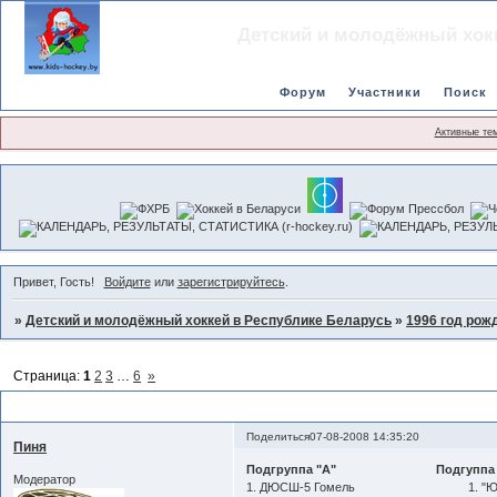
Детский и молодёжный хок
Форум
Участники
Поиск
Активные те
Привет, Гость!
Войдите
или
зарегистрируйтесь
.
»
Детский и молодёжный хоккей в Республике Беларусь
»
1996 год рож
Страница:
1
2
3
…
6
»
Чемпионат 2008-2009гг.
Поделиться
07-08-2008 14:35:20
Пиня
Подгруппа "А" Подгуппа 
Модератор
1. ДЮСШ-5 Гомель 1. "Юнос