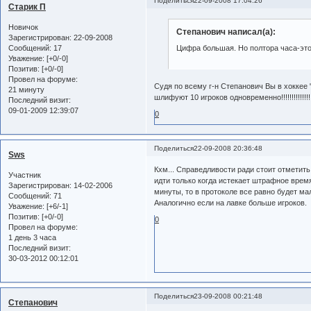
Поделиться
22-09-2008 17:04:26
Старик П
Новичок
Степанович написал(а):
Зарегистрирован
: 22-09-2008
Сообщений:
17
Цифра большая. Но полтора часа-это 
Уважение:
[+0/-0]
Позитив:
[+0/-0]
Провел на форуме:
Судя по всему г-н Степанович Вы в хоккее
21 минуту
шлифуют 10 игроков одновременно!!!!!!!!!!!!!!
Последний визит:
09-01-2009 12:39:07
0
Поделиться
22-09-2008 20:36:48
Sws
Кхм... Справедливости ради стоит отметить
Участник
идти только когда истекает штрафное время
Зарегистрирован
: 14-02-2006
минуты, то в протоколе все равно будет ма
Сообщений:
71
Аналогично если на лавке больше игроков.
Уважение:
[+6/-1]
Позитив:
[+0/-0]
0
Провел на форуме:
1 день 3 часа
Последний визит:
30-03-2012 00:12:01
Поделиться
23-09-2008 00:21:48
Степанович