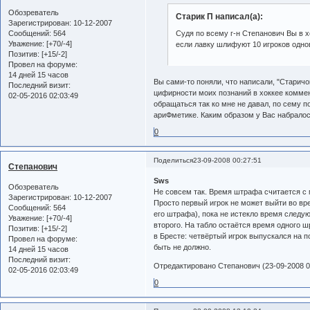
Обозреватель
Старик П написал(а):
Зарегистрирован
: 10-12-2007
Сообщений:
564
Судя по всему г-н Степанович Вы в 
Уважение:
[+70/-4]
если лавку шлифуют 10 игроков одноврем
Позитив:
[+15/-2]
Провел на форуме:
14 дней 15 часов
Вы сами-то поняли, что написали, "Старичо
Последний визит:
цифирности моих познаний в хоккее коммент
02-05-2016 02:03:49
обращаться так ко мне не давал, по сему 
ариФметике. Каким образом у Вас набралос
0
Поделиться
23-09-2008 00:27:51
Степанович
Sws
Обозреватель
Не совсем так. Время штрафа считается с 
Зарегистрирован
: 10-12-2007
Просто первый игрок не может выйти во вр
Сообщений:
564
его штрафа), пока не истекло время следующ
Уважение:
[+70/-4]
второго. На табло остаётся время одного ш
Позитив:
[+15/-2]
в Бресте: четвёртый игрок выпускался на по
Провел на форуме:
быть не должно.
14 дней 15 часов
Последний визит:
Отредактировано Степанович (23-09-2008 0
02-05-2016 02:03:49
0