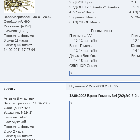
2. ДЮСШ Брест 2. ОЦОР 
3. "ДЮСШ ХК Витебск" Витебск 3. "Ви
4. "Сокол" Киев 4. СДЮШОР
Зарегистрирован
: 30-01-2006
5. Динамо Минск 5. "Химик"
Сообщений:
499
6. СДЮШОР Минск
Уважение:
[+3/-2]
Первые игры:
Позитив:
[+0/-0]
Провел на форуме:
Подгруппа "А" Подгуппа
6 дней 11 часов
12-13 сентября 12-13 се
Последний визит:
Брест-Гомель Юность-
14-02-2011 17:07:04
13-14 сентября 14-15 се
Динамо-Витебск Вильнюс-
14-15 сентября
СДЮШОР-Сокол
0
Поделиться
12-09-2008 20:15:25
GostЬ
12.09.2008 Брест-Гомель 6:4 (2:2;2:0;2:2).
Активный участник
Зарегистрирован
: 11-04-2007
0
Сообщений:
429
Уважение:
[+11/-1]
Позитив:
[+1/-0]
Пол:
Мужской
Провел на форуме:
2 дня 2 часа
Последний визит: