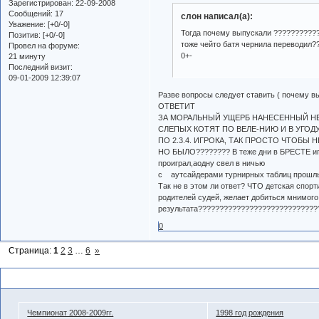
Зарегистрирован
: 22-09-2008
Сообщений:
17
слон написал(а):
Уважение:
[+0/-0]
Тогда почему выпускали ???????????
Позитив:
[+0/-0]
тоже чейто батя чернила переводил?
Провел на форуме:
0+-
21 минуту
Последний визит:
09-01-2009 12:39:07
Разве вопросы следует ставить ( почему в
ОТВЕТИТ
ЗА МОРАЛЬНЫЙ УЩЕРБ НАНЕСЕННЫЙ НЕ
СЛЕПЫХ КОТЯТ ПО ВЕЛЕ-НИЮ И В УГОДУ
ПО 2.3.4. ИГРОКА, ТАК ПРОСТО ЧТОБЫ Н
НО БЫЛО???????? В теже дни в БРЕСТЕ иг
проиграл,аодну свел в ничью
с аутсайдерами турнирных таблиц прошлых л
Так не в этом ли ответ? ЧТО детская спо
родителей судей, желает добиться мнимого
результата????????????????????????????
0
Страница:
1
2
3
…
6
»
Похожие темы
Чемпионат 2008-2009гг.
1998 год рождения