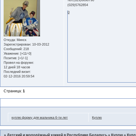
(029)5762854
0
Откуда:
Минск
Зарегистрирован
: 10-03-2012
Сообщений:
218
Уважение:
[+11/-0]
Позитив:
[+1/-1]
Провел на форуме:
12 дней 18 часов
Последний визит:
02-12-2016 20:59:54
Страница:
1
Похожие темы
куплю форму для мальчика 6-ти лет
Куплю
»
Детский и молодёжный хоккей в Республике Беларусь
»
Куплю
»
Купл