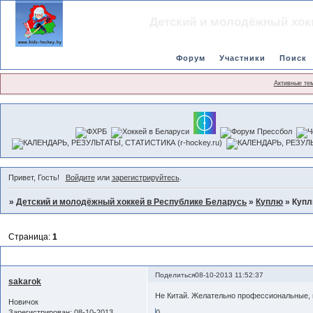
Детский и молодёжный хок
Форум
Участники
Поиск
Активные те
Привет, Гость!
Войдите
или
зарегистрируйтесь
.
»
Детский и молодёжный хоккей в Республике Беларусь
»
Куплю
»
Купл
Страница:
1
Куплю детские хоккейные коньки (4-5 лет).
Поделиться
08-10-2013 11:52:37
sakarok
Не Китай. Желательно профессиональные, м
Новичок
Зарегистрирован
: 08-10-2013
0