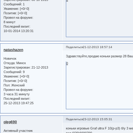
Сообщений:
1
Уважение:
[+0/-0]
Позитив:
[+0/-0]
Провел на форуме:
8 минут
Последний визит:
10-01-2014 13:20:31
Поделиться
21-12-2013 18:57:14
natashazen
Здравствуйте,продаю коньки размер 28 Вaue
Новичок
Откуда:
Минск
0
Зарегистрирован
: 21-12-2013
Сообщений:
9
Уважение:
[+0/-0]
Позитив:
[+0/-0]
Пол:
Женский
Провел на форуме:
3 часа 31 минуту
Последний визит:
25-12-2013 19:47:25
Поделиться
23-12-2013 15:05:31
oleg690
коньки игровые Graf ultra F 10(р-р3) б/у 3 м
Активный участник
тел.(029)6690790