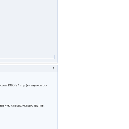
2
шей 1996-97 г.г.р (учащихся 5-х
ртивную спецификацию группы;