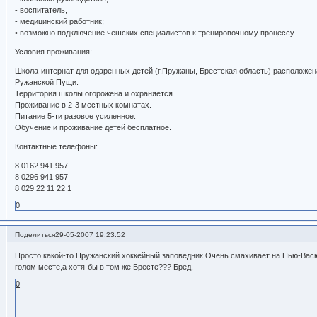
- воспитатель,
- медицинский работник;
• возможно подключение чешских специалистов к тренировочному процессу.
Условия проживания:
Школа-интернат для одаренных детей (г.Пружаны, Брестская область) расположен
Ружанской Пущи.
Территория школы огорожена и охраняется.
Проживание в 2-3 местных комнатах.
Питание 5-ти разовое усиленное.
Обучение и проживание детей бесплатное.
Контактные телефоны:
8 0162 941 957
8 0296 941 957
8 029 22 11 22 1
0
Поделиться
29-05-2007 19:23:52
Просто какой-то Пружанский хоккейный заповедник.Очень смахивает на Нью-Васю
голом месте,а хотя-бы в том же Бресте??? Бред.
0