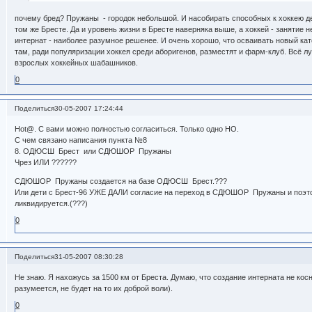
почему бред? Пружаны - городок небольшой. И насобирать способных к хоккею де
том же Бресте. Да и уровень жизни в Бресте наверняка выше, а хоккей - занятие н
интернат - наиболее разумное решенее. И очень хорошо, что осваивать новый ка
там, ради популяризации хоккея среди аборигенов, разместят и фарм-клуб. Всё л
взрослых хоккейных шабашников.
0
Поделиться
30-05-2007 17:24:44
Hot@. С вами можно полностью согласиться. Только одно НО.
С чем связано написания пункта №8
8. ОДЮСШ Брест или СДЮШОР Пружаны
Чрез ИЛИ ??????
СДЮШОР Пружаны создается на базе ОДЮСШ Брест.???
Или дети с Брест-96 УЖЕ ДАЛИ согласие на переход в СДЮШОР Пружаны и поэт
ликвидируется.(???)
0
Поделиться
31-05-2007 08:30:28
Не знаю. Я нахожусь за 1500 км от Бреста. Думаю, что создание интерната не кос
разумеется, не будет на то их доброй воли).
0