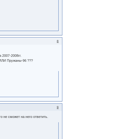
8
 2007-2008гг.
6 ИЛИ Пружаны-96 ???
9
о не сможет на него ответить.