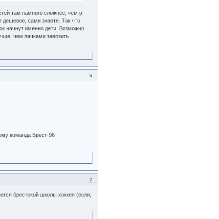
тей там намного сложнее, чем в
е дешевое, сами знаете. Так что
ток начнут именно дети. Возможно
учше, чем пачками завозить
6
ому команда Брест-96
7
нется брестской школы хоккея (если,