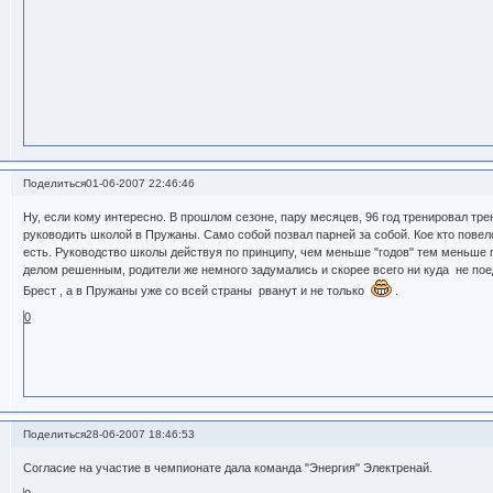
Поделиться
01-06-2007 22:46:46
Ну, если кому интересно. В прошлом сезоне, пару месяцев, 96 год тренировал тр
руководить школой в Пружаны. Само собой позвал парней за собой. Кое кто повелс
есть. Руководство школы действуя по принципу, чем меньше "годов" тем меньше 
делом решенным, родители же немного задумались и скорее всего ни куда не поед
Брест , а в Пружаны уже со всей страны рванут и не только
.
0
Поделиться
28-06-2007 18:46:53
Согласие на участие в чемпионате дала команда "Энергия" Электренай.