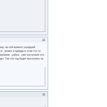
10
енер, на сей момент ушедший
я , может и правда в этом что то
проблем :yahoo: уже посчитало это
ут. Так что год будет выступать за
11