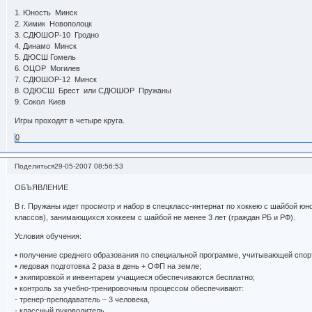
1. Юность Минск
2. Химик Новополоцк
3. СДЮШОР-10 Гродно
4. Динамо Минск
5. ДЮСШ Гомель
6. ОЦОР Могилев
7. СДЮШОР-12 Минск
8. ОДЮСШ Брест или СДЮШОР Пружаны
9. Сокол Киев
Игры проходят в четыре круга.
0
Поделиться
29-05-2007 08:56:53
ОБЪЯВЛЕНИЕ
В г. Пружаны идет просмотр и набор в спецкласс-интернат по хоккею с шайбой юно
классов), занимающихся хоккеем с шайбой не менее 3 лет (граждан РБ и РФ).
Условия обучения:
• получение среднего образования по специальной программе, учитывающей спо
• ледовая подготовка 2 раза в день + ОФП на земле;
• экипировкой и инвентарем учащиеся обеспечиваются бесплатно;
• контроль за учебно-тренировочным процессом обеспечивают:
- тренер-преподаватель – 3 человека,
- классный руководитель,