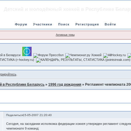
Детский и молодёжный хоккей в Республике Белар
Форум
Участники
Поиск
Регистрация
Войти
Активные темы
трируйтесь
.
й в Республике Беларусь
»
1996 год рождения
»
Регламент чемпионата 200
2008гг.
Поделиться
15-05-2007 21:20:40
Сегодня, на заседании исполкома федерации хоккея утвержден регламент следую
чемпионате 9 команд: