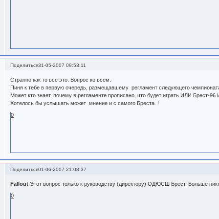
Поделиться
31-05-2007 09:53:11
Странно как то все это. Вопрос ко всем.
Пиня к тебе в первую очередь, размещавшему регламент следующего чемпионата
Может кто знает, почему в регламенте прописано, что будет играть ИЛИ Брест-9
Хотелось бы услышать может мнение и с самого Бреста. !
0
Поделиться
01-06-2007 21:08:37
Fallout
Этот вопрос только к руководству (директору) ОДЮСШ Брест. Больше никт
0