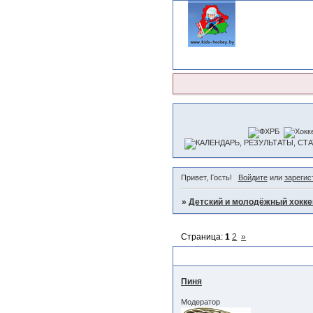
Привет, Гость!
Войдите
или
зарегис
»
Детский и молодёжный хокке
Страница:
1
2
»
Регламент чемпионата 2007-
Пиня
Модератор