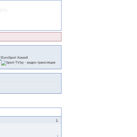
усь
1