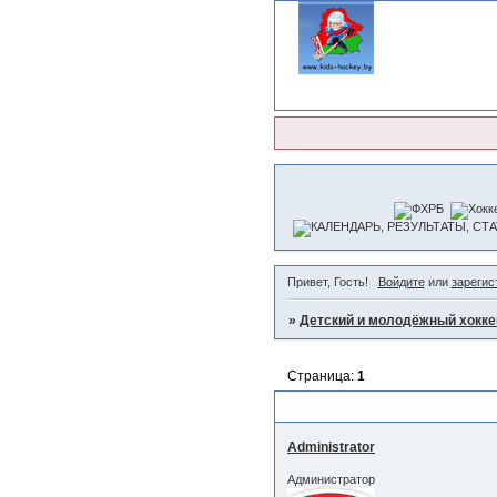
Привет, Гость!
Войдите
или
зарегис
»
Детский и молодёжный хокке
Страница:
1
Фото и видео
Administrator
Администратор