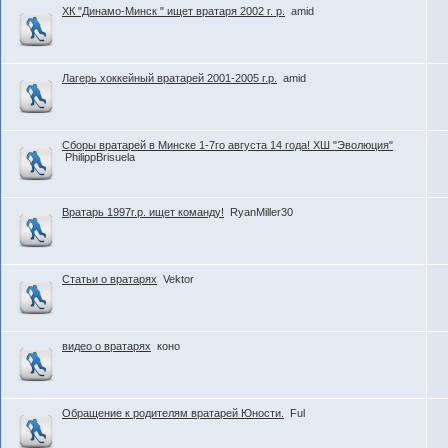
ХК "Динамо-Минск " ищет вратаря 2002 г. р.
amid
Лагерь хоккейный вратарей 2001-2005 г.р.
amid
Сборы вратарей в Минске 1-7го августа 14 года! ХШ "Эволюция"
PhilippBrisuela
Вратарь 1997г.р. ищет команду!
RyanMiller30
Статьи о вратарях
Vektor
видео о вратарях
коно
Обращение к родителям вратарей Юности.
Ful