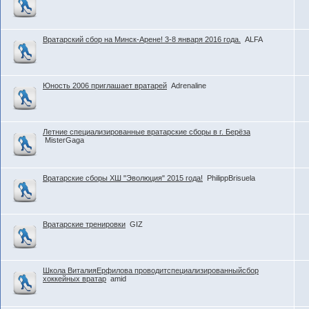
Вратарский сбор на Минск-Арене! 3-8 января 2016 года.
ALFA
Юность 2006 приглашает вратарей
Adrenaline
Летние специализированные вратарские сборы в г. Берёза
MisterGaga
Вратарские сборы ХШ "Эволюция" 2015 года!
PhilippBrisuela
Вратарские тренировки
GIZ
Школа ВиталияЕрфилова проводитспециализированныйсбор
хоккейных вратар
amid