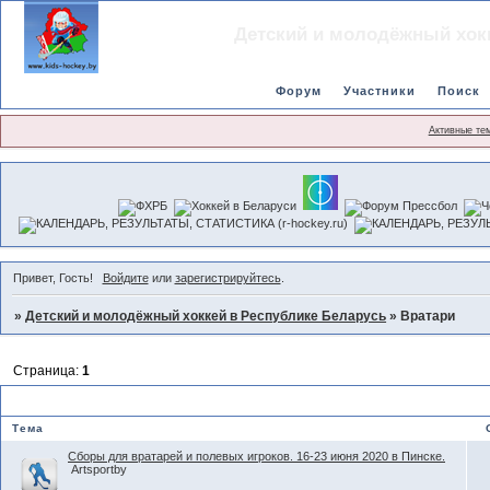
Детский и молодёжный хок
Форум
Участники
Поиск
Активные те
Привет, Гость!
Войдите
или
зарегистрируйтесь
.
»
Детский и молодёжный хоккей в Республике Беларусь
»
Вратари
Страница:
1
Вратари
Тема
Сборы для вратарей и полевых игроков. 16-23 июня 2020 в Пинске.
Artsportby