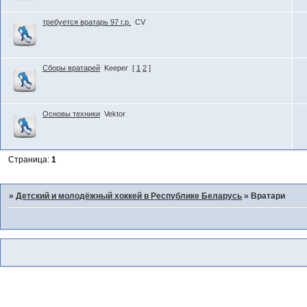
требуется вратарь 97 г.р.
CV
Сборы вратарей
Keeper
[
1
2
]
Основы техники
Vektor
Страница:
1
»
Детский и молодёжный хоккей в Республике Беларусь
»
Вратари