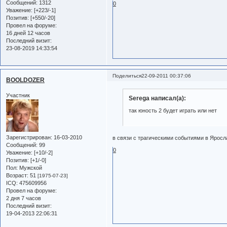
Сообщений:
1312
0
Уважение:
[+223/-1]
Позитив:
[+550/-20]
Провел на форуме:
16 дней 12 часов
Последний визит:
23-08-2019 14:33:54
Поделиться
22-09-2011 00:37:06
BOOLDOZER
Участник
Serega написал(а):
так юность 2 будет играть или нет
Зарегистрирован
: 16-03-2010
в связи с трагическими событиями в Яросл
Сообщений:
99
0
Уважение:
[+10/-2]
Позитив:
[+1/-0]
Пол:
Мужской
Возраст:
51
[1975-07-23]
ICQ:
475609956
Провел на форуме:
2 дня 7 часов
Последний визит:
19-04-2013 22:06:31