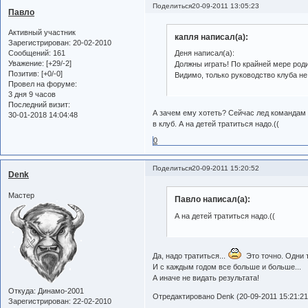
Поделиться
20-09-2011 13:05:23
Павло
Активный участник
капля написал(а):
Зарегистрирован
: 20-02-2010
Сообщений:
161
Деня написал(а):
Уважение:
[+29/-2]
Должны играть! По крайней мере родит
Позитив:
[+0/-0]
Видимо, только руководство клуба не 
Провел на форуме:
3 дня 9 часов
Последний визит:
А зачем ему хотеть? Сейчас лед командам 
30-01-2018 14:04:48
в клуб. А на детей тратиться надо.((
0
Поделиться
20-09-2011 15:20:52
Denk
Мастер
Павло написал(а):
А на детей тратиться надо.((
Да, надо тратиться...
Это точно. Одни т
И с каждым годом все больше и больше...
А иначе не видать результата!
Откуда:
Динамо-2001
Отредактировано Denk (20-09-2011 15:21:21
Зарегистрирован
: 22-02-2010