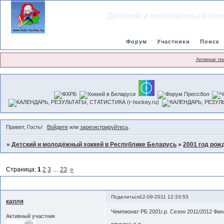
Детский и молодёжный хок
Форум
Участники
Поиск
Активные те
Привет, Гость!
Войдите
или
зарегистрируйтесь
.
»
Детский и молодёжный хоккей в Республике Беларусь
»
2001 год рож
Страница:
1
2
3
…
23
»
Чемпионат сезона 2011-2012
Поделиться
12-09-2011 12:33:53
капля
Чемпионат РБ 2001г.р. Сезон 2011/2012 Фин
Активный участник