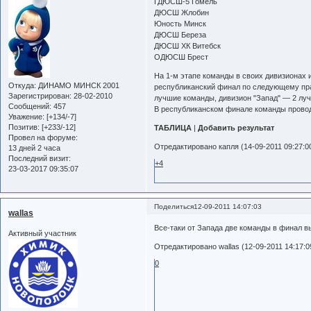
ГДЮСШ-5 Гомель
ДЮСШ Жлобин
Юность Минск
ДЮСШ Береза
ДЮСШ ХК Витебск
ОДЮСШ Брест
На 1-м этапе команды в своих дивизионах 
Откуда:
ДИНАМО МИНСК 2001
республиканский финал по следующему пра
Зарегистрирован
: 28-02-2010
лучшие команды, дивизион "Запад" — 2 лу
Сообщений:
457
В республиканском финале команды проводя
Уважение:
[+134/-7]
Позитив:
[+233/-12]
ТАБЛИЦА
|
Добавить результат
Провел на форуме:
Отредактировано капля (14-09-2011 09:27:0
13 дней 2 часа
Последний визит:
+4
23-03-2017 09:35:07
Поделиться
12-09-2011 14:07:03
wallas
Все-таки от Запада две команды в финал в
Активный участник
Отредактировано wallas (12-09-2011 14:17:0
0