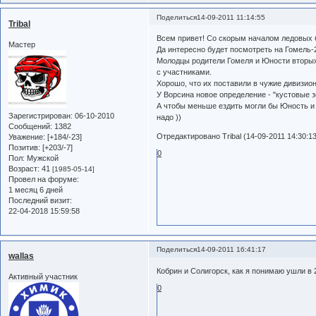
Поделиться
14-09-2011 11:14:55
Tribal
Всем привет! Со скорым началом ледовых 
Мастер
Да интересно будет посмотреть на Гомель-2
Молодцы родители Гомеля и Юности вторых,
с участниками.
Хорошо, что их поставили в чужие дивизион
У Ворсина новое определение - "кустовые зо
А чтобы меньше ездить могли бы Юность и 
Зарегистрирован
: 06-10-2010
надо ))
Сообщений:
1382
Отредактировано Tribal (14-09-2011 14:30:13
Уважение:
[+184/-23]
Позитив:
[+203/-7]
0
Пол:
Мужской
Возраст:
41
[1985-05-14]
Провел на форуме:
1 месяц 6 дней
Последний визит:
22-04-2018 15:59:58
Поделиться
14-09-2011 16:41:17
wallas
Кобрин и Солигорск, как я понимаю ушли в 2
Активный участник
0