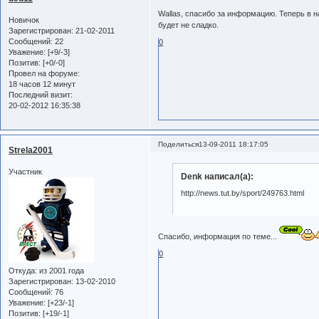
Wallas, спасибо за информацию. Теперь в 
Новичок
будет не сладко.
Зарегистрирован
: 21-02-2011
Сообщений:
22
0
Уважение:
[+9/-3]
Позитив:
[+0/-0]
Провел на форуме:
18 часов 12 минут
Последний визит:
20-02-2012 16:35:38
Поделиться
13-09-2011 18:17:05
Strela2001
Участник
Denk написал(а):
http://news.tut.by/sport/249763.html
Спасибо, информация по теме...
0
Откуда:
из 2001 года
Зарегистрирован
: 13-02-2010
Сообщений:
76
Уважение:
[+23/-1]
Позитив:
[+19/-1]