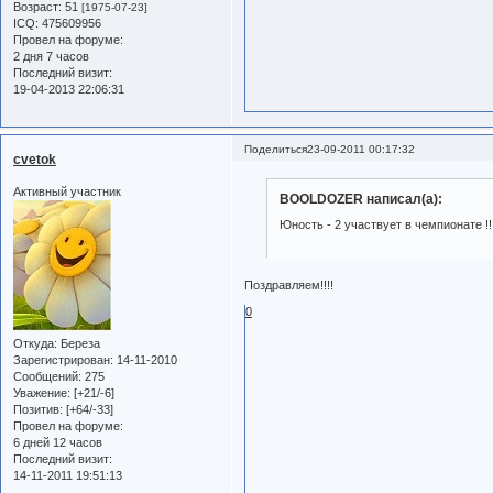
Возраст:
51
[1975-07-23]
ICQ:
475609956
Провел на форуме:
2 дня 7 часов
Последний визит:
19-04-2013 22:06:31
Поделиться
23-09-2011 00:17:32
cvetok
Активный участник
BOOLDOZER написал(а):
Юность - 2 участвует в чемпионате !!!!!!!!!!!
Поздравляем!!!!
0
Откуда:
Береза
Зарегистрирован
: 14-11-2010
Сообщений:
275
Уважение:
[+21/-6]
Позитив:
[+64/-33]
Провел на форуме:
6 дней 12 часов
Последний визит:
14-11-2011 19:51:13