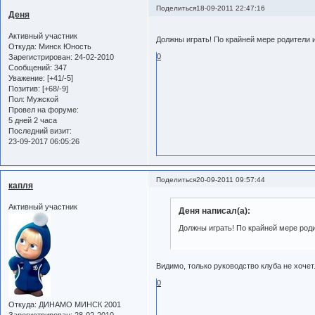
Поделиться
18-09-2011 22:47:16
Деня
Активный участник
Должны играть! По крайней мере родители и
Откуда:
Минск Юность
0
Зарегистрирован
: 24-02-2010
Сообщений:
347
Уважение:
[+41/-5]
Позитив:
[+68/-9]
Пол:
Мужской
Провел на форуме:
5 дней 2 часа
Последний визит:
23-09-2017 06:05:26
Поделиться
20-09-2011 09:57:44
капля
Активный участник
Деня написал(а):
Должны играть! По крайней мере родит
Видимо, только руководство клуба не хочет.
0
Откуда:
ДИНАМО МИНСК 2001
Зарегистрирован
: 28-02-2010