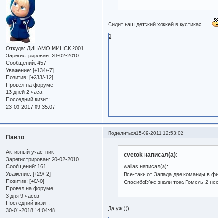
Сидит наш детский хоккей в кустиках...
0
Откуда:
ДИНАМО МИНСК 2001
Зарегистрирован
: 28-02-2010
Сообщений:
457
Уважение:
[+134/-7]
Позитив:
[+233/-12]
Провел на форуме:
13 дней 2 часа
Последний визит:
23-03-2017 09:35:07
Поделиться
15-09-2011 12:53:02
Павло
Активный участник
cvetok написал(а):
Зарегистрирован
: 20-02-2010
Сообщений:
161
wallas написал(а):
Уважение:
[+29/-2]
Все-таки от Запада две команды в ф
Позитив:
[+0/-0]
Спасибо!Уже знали тока Гомель-2 не
Провел на форуме:
3 дня 9 часов
Последний визит:
Да уж.)))
30-01-2018 14:04:48