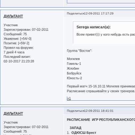
Поделиться
12-09-2011 17:17:29
ДИЛиТАНТ
Участник
Serega написал(а):
Зарегистрирован
: 07-02-2011
Сообщений:
75
Всем привет))) у кого нибудь есть р
Уважение:
[+54/-0]
Позитив:
[+59/-2]
Провел на форуме:
Группа "Восток":
7 дней 4 часа
Последний визит:
Могилев
02-10-2017 21:23:28
Гомель-1
Жлобин
Бобруйск
Юность-2
Первый матч 15-16.10.11 Могилев принима
Расписание спрашивайте у своих тренеров.
+1
Поделиться
12-09-2011 18:41:01
ДИЛиТАНТ
РАСПИСАНИЕ ИГР РЕСПУБЛИКАНСКОГО ТУ
Участник
Зарегистрирован
: 07-02-2011
ЗАПАД
Сообщений:
75
1.
ОДЮСШ Брест