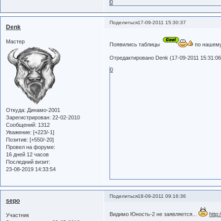
0
Поделиться
17-09-2011 15:30:37
Denk
Мастер
Появились таблицы
по нашему
Отредактировано Denk (17-09-2011 15:31:06
0
Откуда:
Динамо-2001
Зарегистрирован
: 22-02-2010
Сообщений:
1312
Уважение:
[+223/-1]
Позитив:
[+550/-20]
Провел на форуме:
16 дней 12 часов
Последний визит:
23-08-2019 14:33:54
Поделиться
18-09-2011 09:16:36
sepo
Видимо Юность-2 не заявляется...
http
Участник