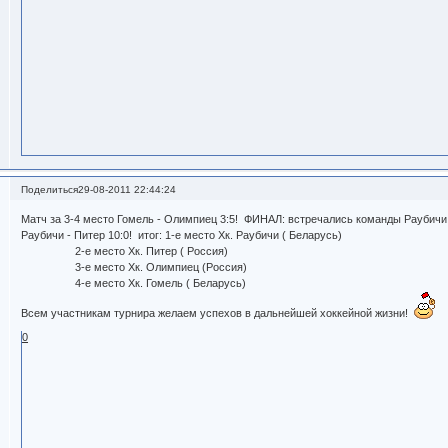
Поделиться
29-08-2011 22:44:24
Матч за 3-4 место Гомель - Олимпиец 3:5! ФИНАЛ: встречались команды Раубичи 
Раубичи - Питер 10:0! итог: 1-е место Хк. Раубичи ( Беларусь)
2-е место Хк. Питер ( Россия)
3-е место Хк. Олимпиец (Россия)
4-е место Хк. Гомель ( Беларусь)
Всем участникам турнира желаем успехов в дальнейшей хоккейной жизни!
0