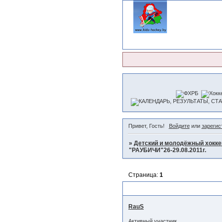
Привет, Гость!
Войдите
или
зарегис
»
Детский и молодёжный хокке
"РАУБИЧИ"26-29.08.2011г.
Страница:
1
МЕЖДУНАРОДНЫЙ ТУРНИР НА
RauS
Активный участник