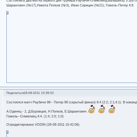
Состоялись два матча первого дня турнира:Раубичи-Олимпиец(Балашиха) 3:3(В с
Шарангович (№17),Никита Попков (№3), Иван Сирицин (№21); Гомель-Питер 4:8.
0
Поделиться
28-08-2011 15:38:52
Состоялся матч Раубичи 98-- Питер 98 (скрытый финал) 8:4 (2:2; 2:1;4:1). В коман
А.Одинец - 2, Д.Буровцев, Н.Попков, Е.Шарангович.
Гомель--Олимпиец 4:4. (1:4; 2:0; 1:0)
Отредактировано VODIN (28-08-2011 15:42:06)
0