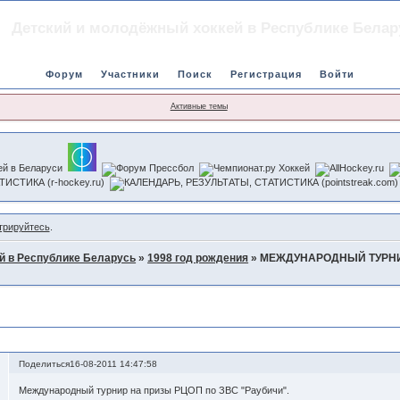
Детский и молодёжный хоккей в Республике Белар
Форум
Участники
Поиск
Регистрация
Войти
Активные темы
трируйтесь
.
й в Республике Беларусь
»
1998 год рождения
»
МЕЖДУНАРОДНЫЙ ТУРНИ
 ПРИЗЫ РЦОП по ЗВС "РАУБИЧИ"26-29.08.2011г.
Поделиться
16-08-2011 14:47:58
Международный турнир на призы РЦОП по ЗВС "Раубичи".