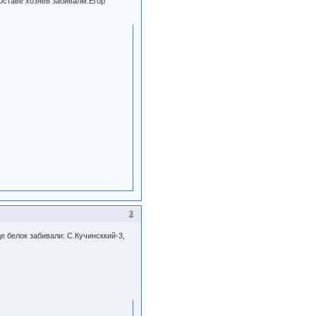
оставе хозяев забивалм:Егор
3
де белок забивали: С.Кучинсккий-3,