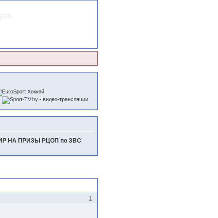
усь
Р НА ПРИЗЫ РЦОП по ЗВС
1