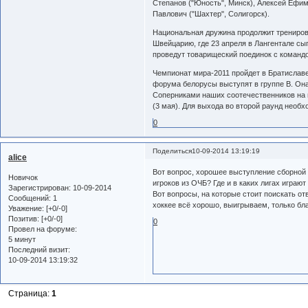
Степанов ("Юность", Минск), Алексей Ефим
Павлович ("Шахтер", Солигорск).
Национальная дружина продолжит тренировки
Швейцарию, где 23 апреля в Лангентале сы
проведут товарищеский поединок с команд
Чемпионат мира-2011 пройдет в Братиславе
форума белорусы выступят в группе B. Она
Соперниками наших соотечественников на п
(3 мая). Для выхода во второй раунд необх
0
Поделиться
10-09-2014 13:19:19
alice
Вот вопрос, хорошее выступление сборной 
Новичок
игроков из ОЧБ? Где и в каких лигах игр
Зарегистрирован
: 10-09-2014
Вот вопросы, на которые стоит поискать отв
Сообщений:
1
хоккее всё хорошо, выигрываем, только бл
Уважение:
[+0/-0]
Позитив:
[+0/-0]
0
Провел на форуме:
5 минут
Последний визит:
10-09-2014 13:19:32
Страница:
1