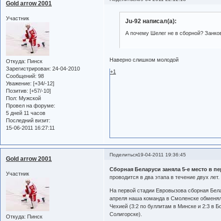
Gold arrow 2001
Участник
Ju-92 написал(а):
А почему Шелег не в сборной? Занкове
Наверно слишком молодой
Откуда:
Пинск
Зарегистрирован
: 24-04-2010
+1
Сообщений:
98
Уважение:
[+34/-12]
Позитив:
[+57/-10]
Пол:
Мужской
Провел на форуме:
5 дней 11 часов
Последний визит:
15-06-2011 16:27:11
Поделиться
19-04-2011 19:36:45
Gold arrow 2001
Сборная Беларуси заняла 5-е место в п
Участник
проводится в два этапа в течение двух лет.
На первой стадии Евровызова сборная Белар
апреля наша команда в Смоленске обменялас
Чехией (3:2 по буллитам в Минске и 2:3 в Б
Солигорске).
Откуда:
Пинск