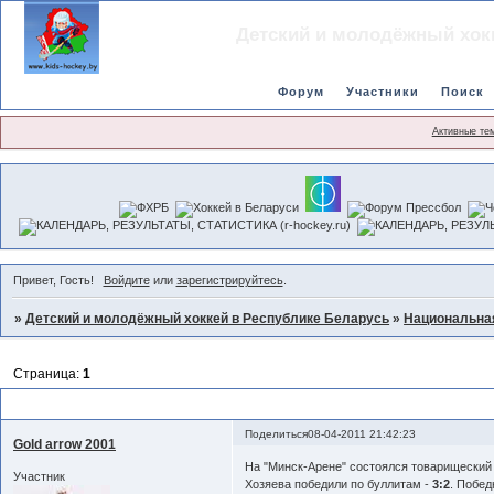
Детский и молодёжный хок
Форум
Участники
Поиск
Активные те
Привет, Гость!
Войдите
или
зарегистрируйтесь
.
»
Детский и молодёжный хоккей в Республике Беларусь
»
Национальна
Страница:
1
Euro hockey challenge
Поделиться
08-04-2011 21:42:23
Gold arrow 2001
На "Минск-Арене" состоялся товарищеский
Участник
Хозяева победили по буллитам -
3:2
. Побе