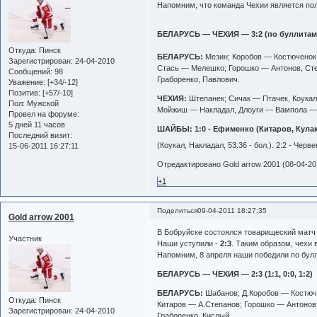
Напомним, что команда Чехии является п
БЕЛАРУСЬ — ЧЕХИЯ — 3:2 (по буллитам) (0:
Откуда:
Пинск
БЕЛАРУСЬ:
Мезин; Коробов — Костюченок,
Зарегистрирован
: 24-04-2010
Стась — Мелешко; Горошко — Антонов, Ст
Сообщений:
98
Граборенко, Павлович.
Уважение:
[+34/-12]
Позитив:
[+57/-10]
ЧЕХИЯ:
Штепанек; Сичак — Птачек, Коука
Пол:
Мужской
Мойжиш — Накладал, Длоуги — Вампола — 
Провел на форуме:
5 дней 11 часов
ШАЙБЫ:
1:0 - Ефименко (Китаров, Кулако
Последний визит:
(Коукал, Накладал, 53.36 - бол.). 2:2 - Черве
15-06-2011 16:27:11
Отредактировано Gold arrow 2001 (08-04-201
+1
Поделиться
09-04-2011 18:27:35
Gold arrow 2001
В Бобруйске состоялся товарищеский матч
Участник
Наши уступили -
2:3
. Таким образом, чехи 
Напомним, 8 апреля наши победили по бул
БЕЛАРУСЬ — ЧЕХИЯ — 2:3 (1:1, 0:0, 1:2)
БЕЛАРУСЬ:
Шабанов; Д.Коробов — Костюч
Откуда:
Пинск
Китаров — А.Степанов; Горошко — Антонов
Зарегистрирован
: 24-04-2010
Граборенко, Кислый.