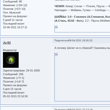
Сообщений:
98
Уважение:
[+34/-12]
ЧЕХИЯ:
Ковар; Сичак — Птачек, Пруха — 
Позитив:
[+57/-10]
Накладал — Мойжиш, Гулаш — Свобода — Дл
Пол:
Мужской
Провел на форуме:
ШАЙБЫ:
1:0 - Стасенко (А.Степанов, Кос
5 дней 11 часов
(А.Стась,
43.02 - бол.)
. 2:2 - Пруха (Мойжиш
Последний визит:
+1
15-06-2011 16:27:11
Поделиться
09-04-2011 19:30:22
Ju-92
А почему Шелег не в сборной? Занковец пыта
Модератор
+1
Зарегистрирован
: 29-01-2006
Сообщений:
256
Уважение:
[+7/-1]
Позитив:
[+14/-7]
Провел на форуме:
4 дня 15 часов
Последний визит:
05-02-2015 23:16:50
Поделиться
09-04-2011 22:12:18