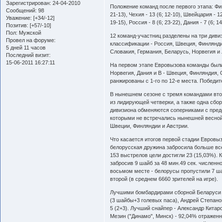
Зарегистрирован
: 24-04-2010
Положение команд после первого этапа: Фин
Сообщений:
98
21-13), Чехия - 13 (6; 12-10), Швейцария - 12
Уважение:
[+34/-12]
19-15), Россия - 8 (6; 23-22), Дания - 7 (6; 14
Позитив:
[+57/-10]
Пол:
Мужской
12 команд-участниц разделены на три диви
Провел на форуме:
классификации - Россия, Швеция, Финлянд
5 дней 11 часов
Словакия, Германия, Беларусь, Норвегия и 
Последний визит:
15-06-2011 16:27:11
На первом этапе Евровызова команды были 
Норвегия, Дания и В - Швеция, Финляндия, 
ранжированы с 1-го по 12-е места. Победит
В нынешнем сезоне с тремя командами втор
из лидирующей четверки, а также одна сбо
дивизиона обменяются соперниками с предс
которыми не встречались нынешней весной.
Швеции, Финляндии и Австрии.
Что касается итогов первой стадии Евровы
белорусская дружина забросила больше все
153 выстрелов цели достигли 23 (15,03%). 
забросив 9 шайб за 48 мин.49 сек. числен
восьмом месте - белорусы пропустили 7 ша
второй (в среднем 6660 зрителей на игре).
Лучшими бомбардирами сборной Беларуси н
(3 шайбы+3 голевых паса), Андрей Степанов 
5 (2+3). Лучший снайпер - Александр Китар
Мезин ("Динамо", Минск) - 92,04% отраженн