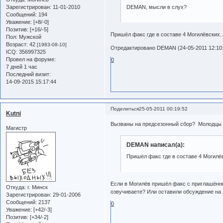
Зарегистрирован
: 11-01-2010
DEMAN, мысли в слух?
Сообщений:
194
Уважение:
[+8/-0]
Позитив:
[+16/-5]
Пришёл факс где в составе 4 Могилёвских..
Пол:
Мужской
Возраст:
42
[1983-08-10]
Отредактировано DEMAN (24-05-2011 12:10
ICQ:
356997325
Провел на форуме:
0
7 дней 1 час
Последний визит:
14-09-2015 15:17:44
Поделиться
25-05-2011 00:19:52
Kutni
Вызваны на предсезонный сбор? Молодцы п
Магистр
DEMAN написал(а):
Пришёл факс где в составе 4 Могилёв
Если в Могилёв пришёл факс с приглашённы
Откуда:
г. Минск
озвучиваете? Или оставили обсуждение на 
Зарегистрирован
: 29-01-2006
Сообщений:
2137
0
Уважение:
[+42/-3]
Позитив:
[+34/-2]