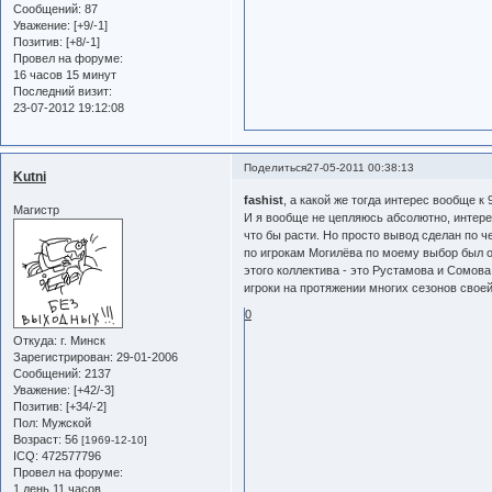
Сообщений:
87
Уважение:
[+9/-1]
Позитив:
[+8/-1]
Провел на форуме:
16 часов 15 минут
Последний визит:
23-07-2012 19:12:08
Поделиться
27-05-2011 00:38:13
Kutni
fashist
, а какой же тогда интерес вообще к
Магистр
И я вообще не цепляюсь абсолютно, интере
что бы расти. Но просто вывод сделан по 
по игрокам Могилёва по моему выбор был оп
этого коллектива - это Рустамова и Сомова
игроки на протяжении многих сезонов свое
0
Откуда:
г. Минск
Зарегистрирован
: 29-01-2006
Сообщений:
2137
Уважение:
[+42/-3]
Позитив:
[+34/-2]
Пол:
Мужской
Возраст:
56
[1969-12-10]
ICQ:
472577796
Провел на форуме:
1 день 11 часов