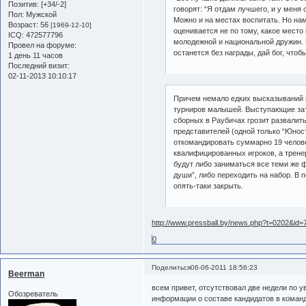
Позитив:
[+34/-2]
говорят: “Я отдам лучшего, и у меня
Пол:
Мужской
Можно и на местах воспитать. Но на
Возраст:
56
[1969-12-10]
оценивается не по тому, какое место
ICQ:
472577796
молодежной и национальной дружин. П
Провел на форуме:
останется без награды, дай бог, чтоб
1 день 11 часов
Последний визит:
02-11-2013 10:10:17
Причем немало едких высказываний п
турниров малышей. Выступающие зат
сборных в Раубичах грозит развалить
представителей (одной только “Юнос
откомандировать суммарно 19 челове
квалифицированных игроков, а трене
будут либо заниматься все теми же 
души”, либо переходить на набор. В
опять-таки закрыть.
http://www.pressball.by/news.php?t=0202&id=
0
Поделиться
06-06-2011 18:56:23
Beerman
всем привет, отсутствовал две недели по у
Обозреватель
информации о составе кандидатов в команду 