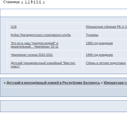
Страница:
«
1
2
3
4
5
6
»
Похожие темы
U18
Юношеская сборная РБ U-1
Кубок Президентского спортивного клуба
Турниры
Это есть наш "предпоследний" и
1995 год рождения
решительный... Чемпионат 10-11
Чемпионат сезона 2010-2011
1996 год рождения
Детский тренировочный хоккейный "Мастер-
Сборы и летняя подготовка
класс"
»
Детский и молодёжный хоккей в Республике Беларусь
»
Юношеская с