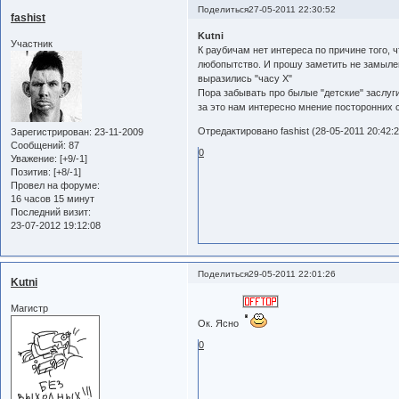
Поделиться
27-05-2011 22:30:52
fashist
Kutni
Участник
К раубичам нет интереса по причине того, 
любопытство. И прошу заметить не замылен
выразились "часу X"
Пора забывать про былые "детские" заслуги
за это нам интересно мнение посторонних 
Отредактировано fashist (28-05-2011 20:42:2
Зарегистрирован
: 23-11-2009
Сообщений:
87
0
Уважение:
[+9/-1]
Позитив:
[+8/-1]
Провел на форуме:
16 часов 15 минут
Последний визит:
23-07-2012 19:12:08
Поделиться
29-05-2011 22:01:26
Kutni
Магистр
Ок. Ясно
0