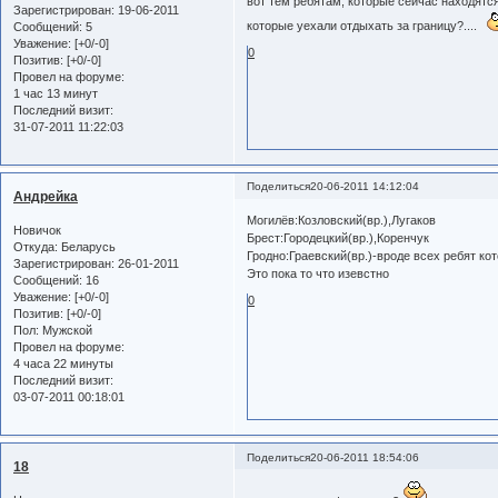
вот тем ребятам, которые сейчас находятся
Зарегистрирован
: 19-06-2011
которые уехали отдыхать за границу?....
Сообщений:
5
Уважение:
[+0/-0]
0
Позитив:
[+0/-0]
Провел на форуме:
1 час 13 минут
Последний визит:
31-07-2011 11:22:03
Поделиться
20-06-2011 14:12:04
Андрейка
Могилёв:Козловский(вр.),Лугаков
Новичок
Брест:Городецкий(вр.),Коренчук
Откуда:
Беларусь
Гродно:Граевский(вр.)-вроде всех ребят ко
Зарегистрирован
: 26-01-2011
Это пока то что изевстно
Сообщений:
16
Уважение:
[+0/-0]
0
Позитив:
[+0/-0]
Пол:
Мужской
Провел на форуме:
4 часа 22 минуты
Последний визит:
03-07-2011 00:18:01
Поделиться
20-06-2011 18:54:06
18