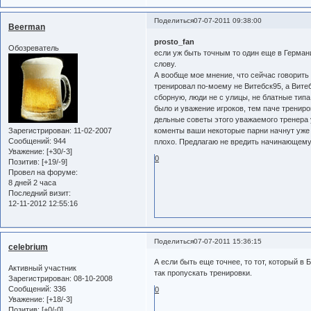
Поделиться
07-07-2011 09:38:00
Beerman
prosto_fan
Обозреватель
если уж быть точным то один еще в Германи
слову.
А вообще мое мнение, что сейчас говорить п
тренировал по-моему не Витебск95, а Вите
сборную, люди не с улицы, не блатные тип
было и уважение игроков, тем паче тренир
дельные советы этого уважаемого тренера 
Зарегистрирован
: 11-02-2007
коменты ваши некоторые парни начнут уже 
Сообщений:
944
плохо. Предлагаю не вредить начинающему
Уважение:
[+30/-3]
0
Позитив:
[+19/-9]
Провел на форуме:
8 дней 2 часа
Последний визит:
12-11-2012 12:55:16
Поделиться
07-07-2011 15:36:15
celebrium
А если быть еще точнее, то тот, который в
Активный участник
так пропускать тренировки.
Зарегистрирован
: 08-10-2008
Сообщений:
336
0
Уважение:
[+18/-3]
Позитив:
[+0/-0]