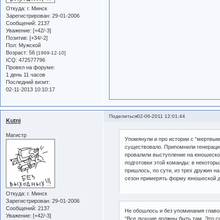
Откуда:
г. Минск
Зарегистрирован
: 29-01-2006
Сообщений:
2137
Уважение:
[+42/-3]
Позитив:
[+34/-2]
Пол:
Мужской
Возраст:
56
[1969-12-10]
ICQ:
472577796
Провел на форуме:
1 день 11 часов
Последний визит:
02-11-2013 10:10:17
Поделиться
02-06-2011 12:01:44
Kutni
Магистр
Упомянули и про истории с “мертвыми
существовало. Припомнили генерацию
провалили выступление на юношеском
подготовки этой команды: в некоторы
пришлось, по сути, из трех дружин н
сезон примерять форму юношеской др
Откуда:
г. Минск
Зарегистрирован
: 29-01-2006
Сообщений:
2137
Не обошлось и без упоминания главо
Уважение:
[+42/-3]
“Все лучшие должны быть там. Это с