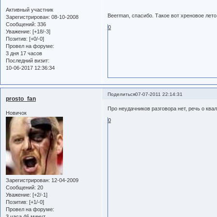
Активный участник
Beerman, спасибо. Такое вот хреновое лет
Зарегистрирован
: 08-10-2008
Сообщений:
336
0
Уважение:
[+18/-3]
Позитив:
[+0/-0]
Провел на форуме:
3 дня 17 часов
Последний визит:
10-06-2017 12:36:34
Поделиться
07-07-2011 22:14:31
prosto_fan
Про неудачников разговора нет, речь о ква
Новичок
0
Зарегистрирован
: 12-04-2009
Сообщений:
20
Уважение:
[+2/-1]
Позитив:
[+1/-0]
Провел на форуме:
3 часа 46 минут