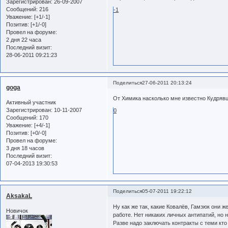
Зарегистрирован
: 26-09-2007
Сообщений:
216
-1
Уважение:
[+1/-1]
Позитив:
[+1/-0]
Провел на форуме:
2 дня 22 часа
Последний визит:
28-06-2011 09:21:23
Поделиться
27-06-2011 20:13:24
goga
От Химика насколько мне известно Кудрявц
Активный участник
Зарегистрирован
: 10-11-2007
0
Сообщений:
170
Уважение:
[+4/-1]
Позитив:
[+0/-0]
Провел на форуме:
3 дня 18 часов
Последний визит:
07-04-2013 19:30:53
Поделиться
05-07-2011 19:22:12
AksakaL
Ну как же так, какие Ковалёв, Гамзюк они ж
Новичок
работе. Нет никаких личных антипатий, но
Разве надо заключать контракты с теми кто