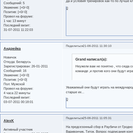
Да и условия тренировок как-то по лучше к
Сообщений:
5
Уважение:
[+0/-0]
0
Позитив:
[+0/-0]
Провел на форуме:
1 час 13 минут
Последний визит:
31-07-2011 11:22:03
Поделиться
21-06-2011 11:30:10
Андрейка
Новичок
Grand написал(а):
Откуда:
Беларусь
Зарегистрирован
: 26-01-2011
Неужели вам не понятно , что сюда со
Сообщений:
16
команде ,и против кого они будут игр
Уважение:
[+0/-0]
Позитив:
[+0/-0]
Пол:
Мужской
Уважаемый они будут играть на международ
Провел на форуме:
старше их...
4 часа 22 минуты
Последний визит:
0
03-07-2011 00:18:01
Поделиться
25-06-2011 11:05:31
AlexK
На предсезонный сбор в Раубичи от Гродно 
Активный участник
Варивончик, Титок. Вопрос подписания кон