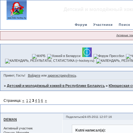
Детский и молодёжный хок
Форум
Участники
Поиск
Активные те
Привет, Гость!
Войдите
или
зарегистрируйтесь
.
»
Детский и молодёжный хоккей в Республике Беларусь
»
Юношеская с
Страница:
«
1
2
3
4
5
6
»
Сборная 1995 года рождения
Поделиться
24-05-2011 12:07:16
DEMAN
Активный участник
Kutni написал(а):
Откуда:
Могилёв