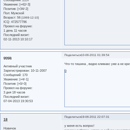
Сообщений:
2137
Уважение:
[+42/-3]
Позитив:
[+34/-2]
Пол:
Мужской
Возраст:
56
[1969-12-10]
ICQ:
472577796
Провел на форуме:
1 день 11 часов
Последний визит:
02-11-2013 10:10:17
Поделиться
10-06-2011 01:39:54
goga
Что-то тишина , видно климакс уже а не кр
Активный участник
Зарегистрирован
: 10-11-2007
0
Сообщений:
170
Уважение:
[+4/-1]
Позитив:
[+0/-0]
Провел на форуме:
3 дня 18 часов
Последний визит:
07-04-2013 19:30:53
Поделиться
19-06-2011 22:07:31
18
у меня есть вопрос!
Новичок