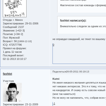
Фактически состав команды сформир
Откуда:
г. Минск
fashist написал(а):
Зарегистрирован
: 29-01-2006
Внимательно следили за одним из это
Сообщений:
2137
Уважение:
[+42/-3]
Позитив:
[+34/-2]
Пол:
Мужской
не оправдал ожиданий, не тянет по вашему
Возраст:
56
[1969-12-10]
ICQ:
472577796
0
Провел на форуме:
1 день 11 часов
Последний визит:
02-11-2013 10:10:17
Поделиться
26-05-2011 00:19:13
fashist
Kutni
Участник
Не имея никакого желания цепляться языкам
нет никаких интересов. Это я к тому, что
на кандидатов. И скажу есть совсем новый
(мне так кажеться)
Но не могу не напомнить, что, собрав всех
-1
Зарегистрирован
: 23-11-2009