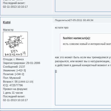
Последний визит:
02-11-2013 10:10:17
Поделиться
27-05-2011 00:49:34
Kutni
кстати про
Магистр
fashist написал(а):
есть совсем новый и интересный мат
как это может быть если мы тренируемся уж
Откуда:
г. Минск
раскрылся, или может вы о натурализации, я
Зарегистрирован
: 29-01-2006
а действия в данный конкретный момент и г
Сообщений:
2137
Уважение:
[+42/-3]
0
Позитив:
[+34/-2]
Пол:
Мужской
Возраст:
56
[1969-12-10]
ICQ:
472577796
Провел на форуме:
1 день 11 часов
Последний визит:
02-11-2013 10:10:17