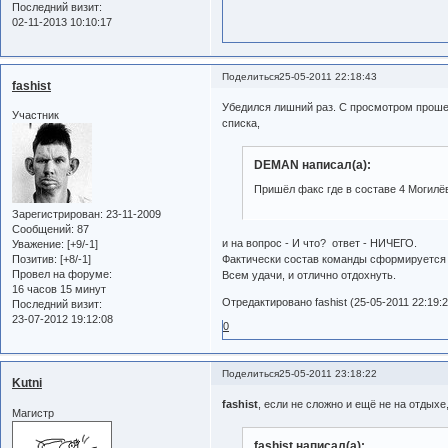
Последний визит:
02-11-2013 10:10:17
Поделиться
25-05-2011 22:18:43
fashist
Убедился лишний раз. С просмотром проше
Участник
списка,
DEMAN написал(а):
Пришёл факс где в составе 4 Могилёв
Зарегистрирован
: 23-11-2009
Сообщений:
87
и на вопрос - И что? ответ - НИЧЕГО.
Уважение:
[+9/-1]
Фактически состав команды сформируется 
Позитив:
[+8/-1]
Провел на форуме:
Всем удачи, и отлично отдохнуть.
16 часов 15 минут
Отредактировано fashist (25-05-2011 22:19:2
Последний визит:
23-07-2012 19:12:08
0
Поделиться
25-05-2011 23:18:22
Kutni
fashist
, если не сложно и ещё не на отдых
Магистр
fashist написал(а):