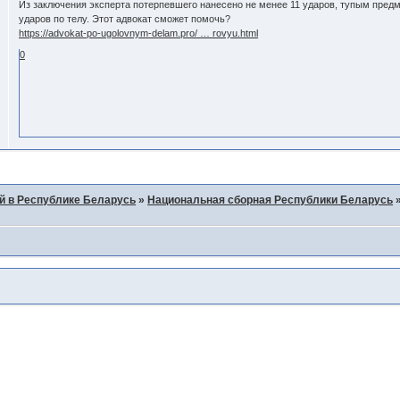
Из заключения эксперта потерпевшего нанесено не менее 11 ударов, тупым предм
ударов по телу. Этот адвокат сможет помочь?
https://advokat-po-ugolovnym-delam.pro/ … rovyu.html
0
й в Республике Беларусь
»
Национальная сборная Республики Беларусь