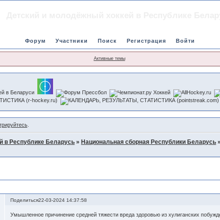
Детский и молодёжный хоккей в Республике Белар
Форум
Участники
Поиск
Регистрация
Войти
Активные темы
трируйтесь
.
й в Республике Беларусь
»
Национальная сборная Республики Беларусь
дней тяжести
Поделиться
22-03-2024 14:37:58
Умышленное причинение средней тяжести вреда здоровью из хулиганских побужден