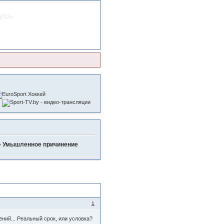
усь
»
Умышленное причинение
1
ий... Реальный срок, или условка?