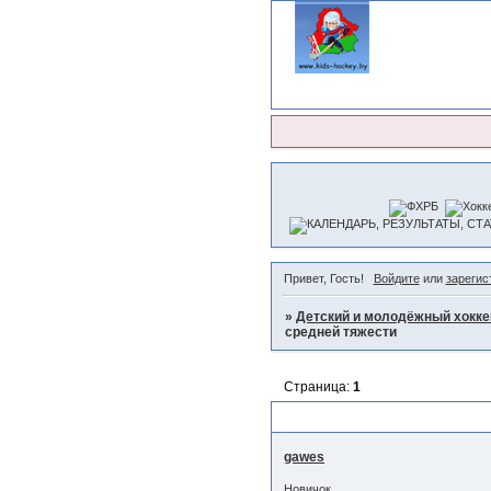
Привет, Гость!
Войдите
или
зарегис
»
Детский и молодёжный хокке
средней тяжести
Страница:
1
Умышленное причинение сре
gawes
Новичок