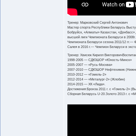
Тренер: Марковский Сергей Антонович
Мастер спорта Республики Беларусь Выст
Бобруйск, «Алматы» Казахстан, «Донбасс»
высшей лиги Чемпионата Беларуси в 2008г.
Чемпионата Беларуси сезона 2011/12 гг.— 
Салея в 2016 г.— Чемпион Беларуси в экста
Тренер: Хвисюк Кирилл ВикторовичВоспит
1998-2005 — СДЮШОР «Юность-Минск»
2005-2007 — «Русь-Москва»
2007-2010 — СДЮШОР Нефтехимик (Нижне
2010-2012 — «Гомель-2»
2012-2014 — «Металург-2» (Жлобин)
2014-2015 — ХК «Лида».
Достижения:Бронза 2011 г. с «Гомель-2» (В
Сборная Беларусь U-20.Золото 2013 г. с «М