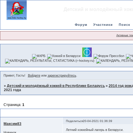
Детский и молодёжный хок
Форум
Участники
Поиск
Активные те
Привет, Гость!
Войдите
или
зарегистрируйтесь
.
»
Детский и молодёжный хоккей в Республике Беларусь
»
2014 год рож
2021 года
Страница:
1
Летний хоккейный лагерь в Беларуси с 19 по 29 июня 2021 года
Поделиться
20-04-2021 01:36:39
Максим83
Летний хоккейный лагерь в Беларуси.
Новичок