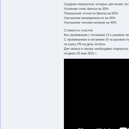
Средние показатели, которых достигают за с
Усиление силы броска на 30% ​
Повышение точности броска на 50%
Улучшение маневренности на 40%
Улучшение техники катания на 40%
Стоимость участия
Без проживания с питанием (3-х разовое пи
С проживанием и питанием (6-ти разовое пи
по курсу РБ на день оплаты.
Для записи в лагерь необходимо подписать
позднее 25 мая 2021 г.