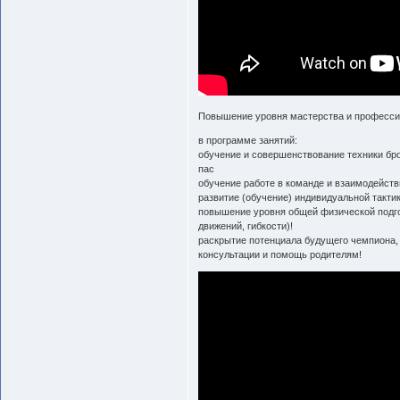
Повышение уровня мастерства и професси
в программе занятий:
обучение и совершенствование техники брос
пас
обучение работе в команде и взаимодейств
развитие (обучение) индивидуальной тактик
повышение уровня общей физической подго
движений, гибкости)!
раскрытие потенциала будущего чемпиона, 
консультации и помощь родителям!