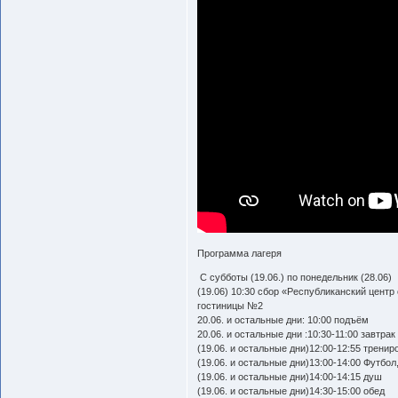
Программа лагеря
С субботы (19.06.) по понедельник (28.06)
(19.06) 10:30 сбор «Республиканский цент
гостиницы №2
20.06. и остальные дни: 10:00 подъём
20.06. и остальные дни :10:30-11:00 завтрак
(19.06. и остальные дни)12:00-12:55 тренир
(19.06. и остальные дни)13:00-14:00 Футбо
(19.06. и остальные дни)14:00-14:15 душ
(19.06. и остальные дни)14:30-15:00 обед