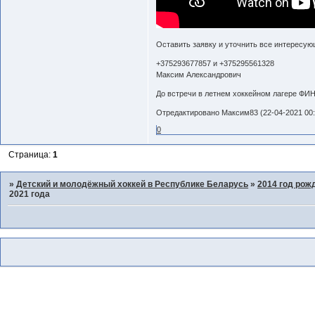
Оставить заявку и уточнить все интересую
+375293677857 и +375295561328
Максим Александрович
До встречи в летнем хоккейном лагере ФИН
Отредактировано Максим83 (22-04-2021 00:
0
Страница:
1
»
Детский и молодёжный хоккей в Республике Беларусь
»
2014 год рож
2021 года