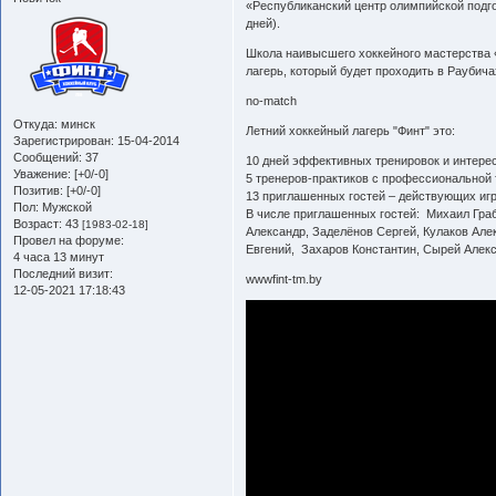
«Республиканский центр олимпийской подго
дней).
Школа наивысшего хоккейного мастерства «
лагерь, который будет проходить в Раубичах
no-match
Откуда:
минск
Летний хоккейный лагерь "Финт" это:
Зарегистрирован
: 15-04-2014
Сообщений:
37
10 дней эффективных тренировок и интере
Уважение:
[+0/-0]
5 тренеров-практиков с профессиональной 
Позитив:
[+0/-0]
13 приглашенных гостей – действующих игр
Пол:
Мужской
В числе приглашенных гостей: Михаил Граб
Возраст:
43
[1983-02-18]
Александр, Заделёнов Сергей, Кулаков Але
Провел на форуме:
Евгений, Захаров Константин, Сырей Алекс
4 часа 13 минут
Последний визит:
wwwfint-tm.by
12-05-2021 17:18:43