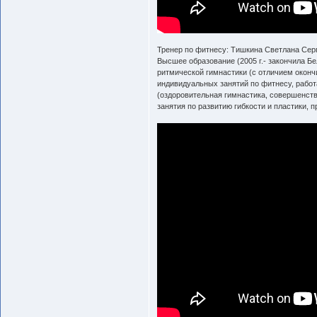
Тренер по фитнесу: Тишкина Светлана Серге
Высшее образование (2005 г.- закончила Б
ритмической гимнастики (с отличием оконч
индивидуальных занятий по фитнесу, работ
(оздоровительная гимнастика, совершенст
занятия по развитию гибкости и пластики, 