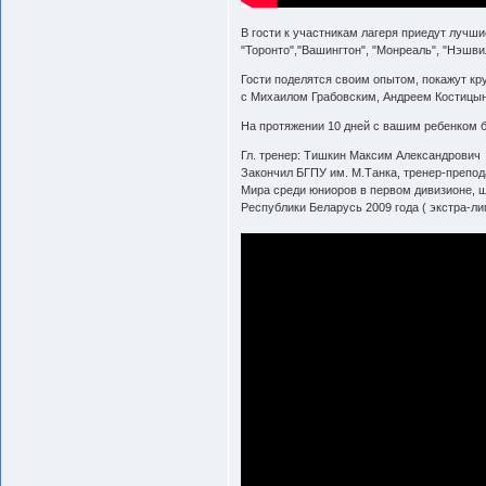
В гости к участникам лагеря приедут лучши
"Торонто","Вашингтон", "Монреаль", "Нэшвил
Гости поделятся своим опытом, покажут к
с Михаилом Грабовским, Андреем Костицы
На протяжении 10 дней с вашим ребенком 
Гл. тренер: Тишкин Максим Александрович
Закончил БГПУ им. М.Танка, тренер-препод
Мира среди юниоров в первом дивизионе, 
Республики Беларусь 2009 года ( экстра-лиг