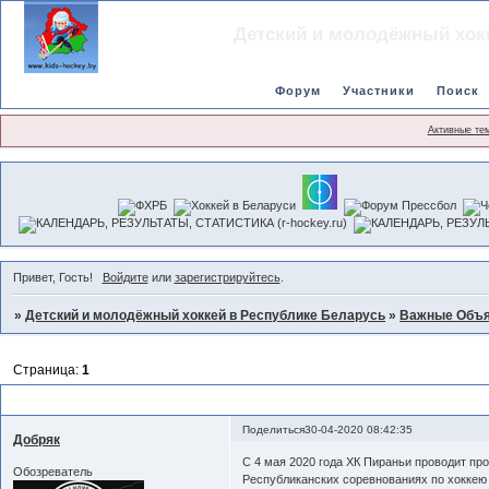
Детский и молодёжный хок
Форум
Участники
Поиск
Активные те
Привет, Гость!
Войдите
или
зарегистрируйтесь
.
»
Детский и молодёжный хоккей в Республике Беларусь
»
Важные Объ
Страница:
1
Просмотр в ХК Пираньи г.Минск
Поделиться
30-04-2020 08:42:35
Добряк
С 4 мая 2020 года ХК Пираньи проводит про
Обозреватель
Республиканских соревнованиях по хоккею