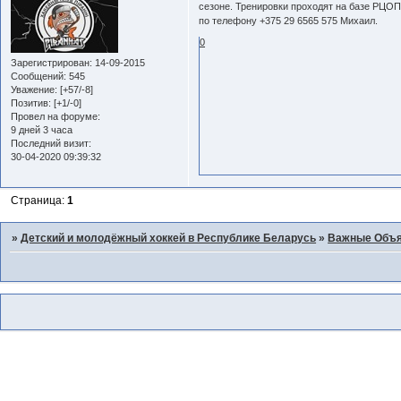
сезоне. Тренировки проходят на базе РЦОП
по телефону +375 29 6565 575 Михаил.
0
Зарегистрирован
: 14-09-2015
Сообщений:
545
Уважение:
[+57/-8]
Позитив:
[+1/-0]
Провел на форуме:
9 дней 3 часа
Последний визит:
30-04-2020 09:39:32
Страница:
1
»
Детский и молодёжный хоккей в Республике Беларусь
»
Важные Объ