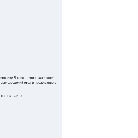
нировки».В пакете «все включено»
стеме шведский стол и проживание в
а нашем сайте