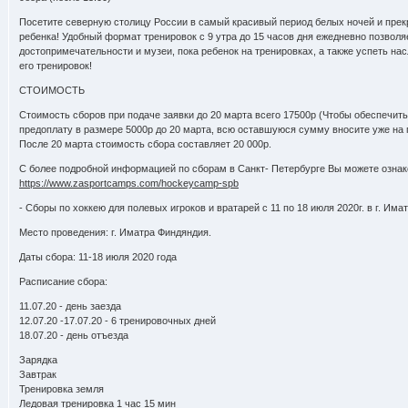
Посетите северную столицу России в самый красивый период белых ночей и прек
ребенка! Удобный формат тренировок с 9 утра до 15 часов дня ежедневно позволя
достопримечательности и музеи, пока ребенок на тренировках, а также успеть на
его тренировок!
СТОИМОСТЬ
Стоимость сборов при подаче заявки до 20 марта всего 17500р (Чтобы обеспечить
предоплату в размере 5000р до 20 марта, всю оставшуюся сумму вносите уже на 
После 20 марта стоимость сбора составляет 20 000р.
С более подробной информацией по сборам в Санкт- Петербурге Вы можете озна
https://www.zasportcamps.com/hockeycamp-spb
- Сборы по хоккею для полевых игроков и вратарей с 11 по 18 июля 2020г. в г. Има
Место проведения: г. Иматра Финдяндия.
Даты сбора: 11-18 июля 2020 года
Расписание сбора:
11.07.20 - день заезда
12.07.20 -17.07.20 - 6 тренировочных дней
18.07.20 - день отъезда
Зарядка
Завтрак
Тренировка земля
Ледовая тренировка 1 час 15 мин