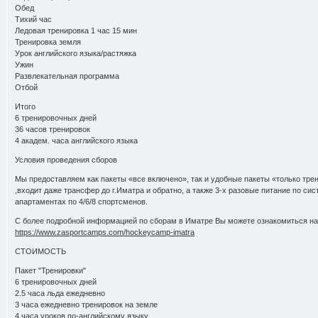
Обед
Тихий час
Ледовая тренировка 1 час 15 мин
Тренировка земля
Урок английского языка/растяжка
Ужин
Развлекательная программа
Отбой
Итого
6 тренировочных дней
36 часов тренировок
4 академ. часа английского языка
Условия проведения сборов
Мы предоставляем как пакеты «все включено», так и удобные пакеты «только тре
,входит даже трансфер до г.Иматра и обратно, а также 3-х разовые питание по си
апартаментах по 4/6/8 спортсменов.
С более подробной информацией по сборам в Иматре Вы можете ознакомиться н
https://www.zasportcamps.com/hockeycamp-imatra
СТОИМОСТЬ
Пакет "Тренировки"
6 тренировочных дней
2.5 часа льда ежедневно
3 часа ежедневно тренировок на земле
4 часа уроков по-английскому языку