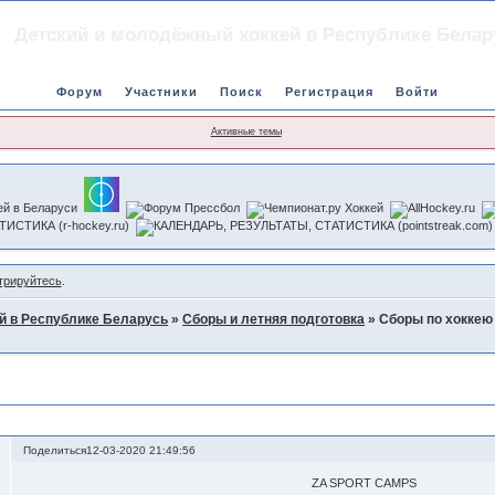
Детский и молодёжный хоккей в Республике Белар
Форум
Участники
Поиск
Регистрация
Войти
Активные темы
трируйтесь
.
й в Республике Беларусь
»
Сборы и летняя подготовка
»
Сборы по хоккею
х игроков и вратарей лето 2020г
Поделиться
12-03-2020 21:49:56
ZA SPORT CAMPS