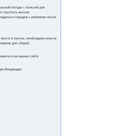
расной погоды с пользой для
ет посетить многие
сладиться городом с ребенком после
 место в группе, необходимо внести
первом дне сбора!)
комиться на нашем сайте
тра Финдяндия.