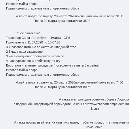
Игровая майка сбора
Призы самым старательным спортсменам сбора
Успейте подать заявку до 20 марта 2020по специальной цене всего 315€​
После 20 марта цена составляет 380€
"Все включено"
Трансфер Санкт-Петербург - Иматра - СПб
Проживание с 11.07.2020 по 18.07.20
​3-х разовое питание по системе шведский стол
2.5 часа льда ежедневно
3 часа ежедневно тренировок на земле
4 часа уроков по-английскому языку
Восстановительные процедуры (посещение сауны и бассейна)
Игровая майка сбора
Призы самым старательным спортсменам сбора
Успейте подать заявку до 20 марта 2020по специальной цене всего 745€
После 20 марта цена составляет 800€
А также мы проводим осенние сборы в Андорре
За подробной информацией переходите на наш сайт wwwzasportcamps.com или
Злата
А также подписывайтесь на наш инстаграм, чтобы не пропустить полезные по
изменения.