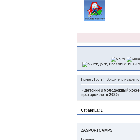
Привет, Гость!
Войдите
или
зарегис
»
Детский и молодёжный хокке
вратарей лето 2020г
Страница:
1
Сборы по хоккею для полевы
ZASPORTCAMPS
Новичок