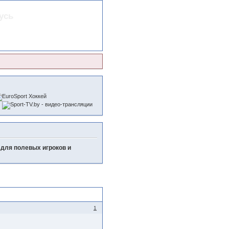
усь
 для полевых игроков и
1