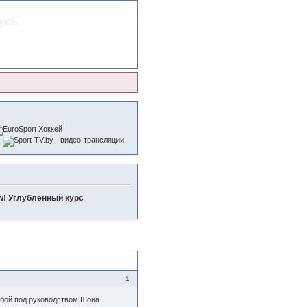
усь
w! Углубленный курс
1
йбой под руководством Шона