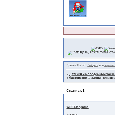
Привет, Гость!
Войдите
или
зарегис
»
Детский и молодёжный хокке
«Мастерство владения клюшко
Страница:
1
Шон Скиннер, New! Углубле
WEST-icegame
Новичок