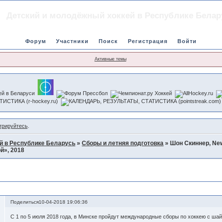
Детский и молодёжный хоккей в Республике Белар
Форум
Участники
Поиск
Регистрация
Войти
Активные темы
трируйтесь
.
й в Республике Беларусь
»
Сборы и летняя подготовка
»
Шон Скиннер, Ne
й», 2018
нный курс «Мастерство владения клюшкой», 2018
Поделиться
10-04-2018 19:06:36
С 1 по 5 июля 2018 года, в Минске пройдут международные сборы по хоккею с ша