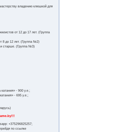
 мастерству владению клюшкой для
кеистов от 12 до 17 лет. (Группа
 8 до 12 лет. (Группа №2)
 и старше. (Группа №3)
атания» - 900 у.е.;
тания» - 695 у.е.;
ларусь)
ame.by!!!
sapp: +375296825257;
ерейдя по ссылке