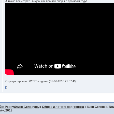
А также посмотреть видео, как прошли сборы в прошлом году!
Отредактировано WEST-icegame (01-06-2018 21:07:49)
0
й в Республике Беларусь
»
Сборы и летняя подготовка
»
Шон Скиннер, Ne
й», 2018