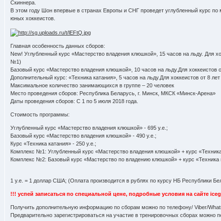
Скиннера.
В этом году Шон впервые в странах Европы и СНГ проведет углубленный курс по
юных хоккеистов.
Главная особенность данных сборов:
New! Углубленный курс «Мастерство владения клюшкой», 15 часов на льду. Для хок
№1)
Базовый курс «Мастерство владения клюшкой», 10 часов на льду.Для хоккеистов от
Дополнительный курс: «Техника катания», 5 часов на льду.Для хоккеистов от 8 лет
Максимальное количество занимающихся в группе – 20 человек
Место проведения сборов: Республика Беларусь, г. Минск, МКСК «Минск-Арена»
Даты проведения сборов: С 1 по 5 июля 2018 года.
Стоимость программы:
Углубленный курс «Мастерство владения клюшкой» - 695 у.е.;
Базовый курс «Мастерство владения клюшкой» - 490 у.е.;
Курс «Техника катания» - 250 у.е.;
Комплекс №1: Углубленный курс «Мастерство владения клюшкой» + курс «Техника к
Комплекс №2: Базовый курс «Мастерство по владению клюшкой» + курс «Техника ка
1 у.е. = 1 доллар США; (Оплата производится в рублях по курсу НБ Республики Бе
!!! успей записаться по специальной цене, подробные условия на сайте iceg
Получить дополнительную информацию по сборам можно по телефону/ Viber/What
Предварительно зарегистрироваться на участие в тренировочных сборах можно п