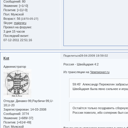
Сообщений:
80
Уважение:
[+1/-0]
Позитив:
[+11/-0]
Пол:
Мужской
Возраст:
56
[1970-05-27]
Skype:
majorgru
Провел на форуме:
3 дня 15 часов
Последний визит:
07-12-2011 22:51:16
Поделиться
28-04-2009 19:59:02
Kot
Россия - Швейцария 4:2
Администратор
Из трансляции на
Чемпионат.ru
59:45' Александр Пережогин забрасы
Швейцария была явно сильнее и игра
Откуда:
Динамо-99,Раубичи-99,U-
18,U-20
Остаётся только поздравить сборную
Зарегистрирован
: 14-03-2008
России повезло, ибо соперник был сил
Сообщений:
3774
Уважение:
[+689/-37]
Позитив:
[+614/-49]
Пол:
Мужской
Вот во что выливается пижонство в игре с