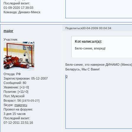
Последний визит:
01-09-2020 17:39:03
Команда:
Динамо-Минск
Поделиться
30-04-2009 00:04:34
major
Участник
Kot написал(а):
Бело-синие, вперед!
Бело-синие, это наверное ДИНАМО (Минск),
Беларусь, Мы С Вами!
Откуда:
РФ
0
Зарегистрирован
: 05-12-2007
Сообщений:
80
Уважение:
[+1/-0]
Позитив:
[+11/-0]
Пол:
Мужской
Возраст:
56
[1970-05-27]
Skype:
majorgru
Провел на форуме:
3 дня 15 часов
Последний визит:
07-12-2011 22:51:16