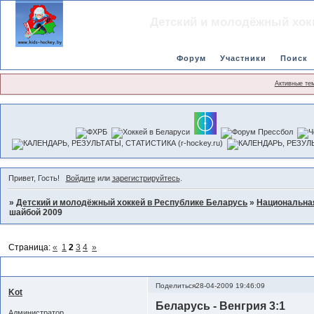
Детский и молодёжный хок
Форум
Участники
Поиск
Активные те
Привет, Гость!
Войдите
или
зарегистрируйтесь
.
»
Детский и молодёжный хоккей в Республике Беларусь
»
Национальна
шайбой 2009
Страница:
«
1
2
3
4
»
Чемпионат мира по хоккею с шайбой 2009
Поделиться
28-04-2009 19:46:09
Kot
Беларусь - Венгрия 3:1
Администратор