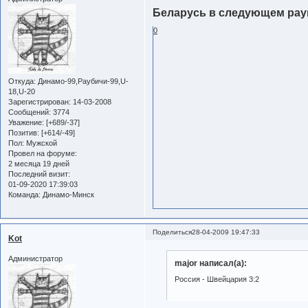
Беларусь в следующем раун
0
Откуда:
Динамо-99,Раубичи-99,U-
18,U-20
Зарегистрирован
: 14-03-2008
Сообщений:
3774
Уважение:
[+689/-37]
Позитив:
[+614/-49]
Пол:
Мужской
Провел на форуме:
2 месяца 19 дней
Последний визит:
01-09-2020 17:39:03
Команда:
Динамо-Минск
Поделиться
28-04-2009 19:47:33
Kot
Администратор
major написал(а):
Россия - Швейцария 3:2