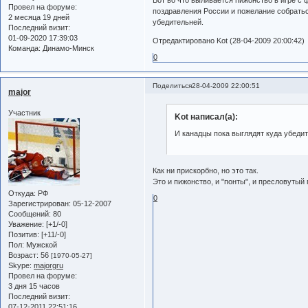
Провел на форуме:
поздравления России и пожелание собратьс
2 месяца 19 дней
убедительней.
Последний визит:
01-09-2020 17:39:03
Отредактировано Kot (28-04-2009 20:00:42)
Команда:
Динамо-Минск
0
Поделиться
28-04-2009 22:00:51
major
Участник
Kot написал(а):
И канадцы пока выглядят куда убедит
Как ни прискорбно, но это так.
Это и пижонство, и "понты", и пресловутый
Откуда:
РФ
0
Зарегистрирован
: 05-12-2007
Сообщений:
80
Уважение:
[+1/-0]
Позитив:
[+11/-0]
Пол:
Мужской
Возраст:
56
[1970-05-27]
Skype:
majorgru
Провел на форуме:
3 дня 15 часов
Последний визит:
07-12-2011 22:51:16