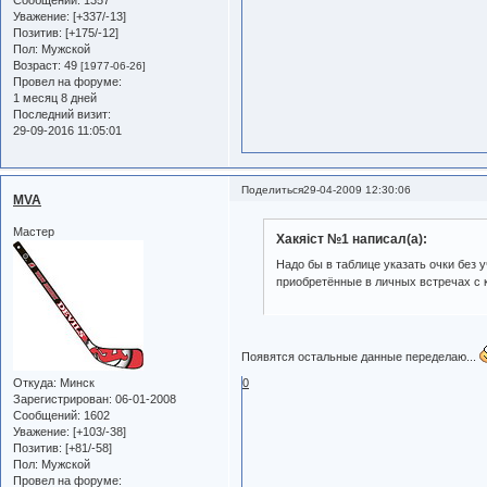
Сообщений:
1357
Уважение:
[+337/-13]
Позитив:
[+175/-12]
Пол:
Мужской
Возраст:
49
[1977-06-26]
Провел на форуме:
1 месяц 8 дней
Последний визит:
29-09-2016 11:05:01
Поделиться
29-04-2009 12:30:06
MVA
Мастер
Хакяiст №1 написал(а):
Надо бы в таблице указать очки без 
приобретённые в личных встречах с 
Появятся остальные данные переделаю...
0
Откуда:
Минск
Зарегистрирован
: 06-01-2008
Сообщений:
1602
Уважение:
[+103/-38]
Позитив:
[+81/-58]
Пол:
Мужской
Провел на форуме: