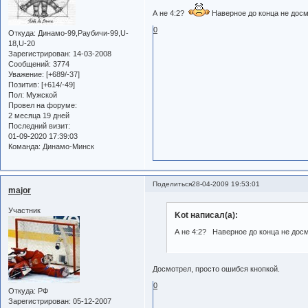
А не 4:2?
Наверное до конца не дос
0
Откуда:
Динамо-99,Раубичи-99,U-
18,U-20
Зарегистрирован
: 14-03-2008
Сообщений:
3774
Уважение:
[+689/-37]
Позитив:
[+614/-49]
Пол:
Мужской
Провел на форуме:
2 месяца 19 дней
Последний визит:
01-09-2020 17:39:03
Команда:
Динамо-Минск
Поделиться
28-04-2009 19:53:01
major
Участник
Kot написал(а):
А не 4:2? Наверное до конца не дос
Досмотрел, просто ошибся кнопкой.
0
Откуда:
РФ
Зарегистрирован
: 05-12-2007