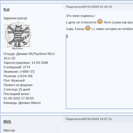
Поделиться
30-04-2009 01:46:15
Kot
Это (моя подпись) -
Администратор
к делу не относится
Хотя суоми как раз
тьфу 3 раза
) с ними сегодня не попёрло
0
Откуда:
Динамо-99,Раубичи-99,U-
18,U-20
Зарегистрирован
: 14-03-2008
Сообщений:
3774
Уважение:
[+689/-37]
Позитив:
[+614/-49]
Пол:
Мужской
Провел на форуме:
2 месяца 19 дней
Последний визит:
01-09-2020 17:39:03
Команда:
Динамо-Минск
Поделиться
30-04-2009 14:07:11
MVA
Мастер