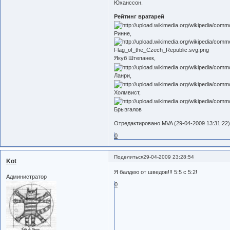
Юханссон.
Рейтинг вратарей
Ринне,
Якуб Штепанек,
Ланри,
Холмвист,
Брызгалов
Отредактировано MVA (29-04-2009 13:31:22
0
Поделиться
29-04-2009 23:28:54
Kot
Я балдею от шведов!!! 5:5 с 5:2!
Администратор
0