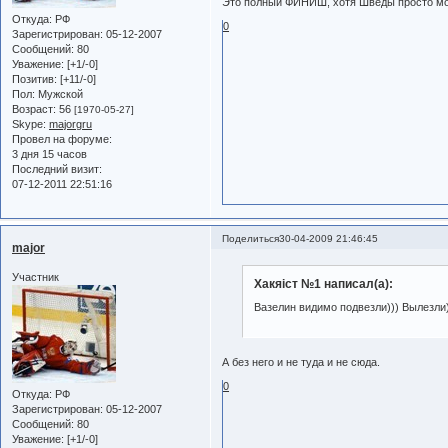
Это полный ФИНИШ, хотя Шведы просто мол
Откуда:
РФ
0
Зарегистрирован
: 05-12-2007
Сообщений:
80
Уважение:
[+1/-0]
Позитив:
[+11/-0]
Пол:
Мужской
Возраст:
56
[1970-05-27]
Skype:
majorgru
Провел на форуме:
3 дня 15 часов
Последний визит:
07-12-2011 22:51:16
Поделиться
30-04-2009 21:46:45
major
Участник
Хакяiст №1 написал(а):
Вазелин видимо подвезли))) Вылезли)
А без него и не туда и не сюда.
0
Откуда:
РФ
Зарегистрирован
: 05-12-2007
Сообщений:
80
Уважение:
[+1/-0]