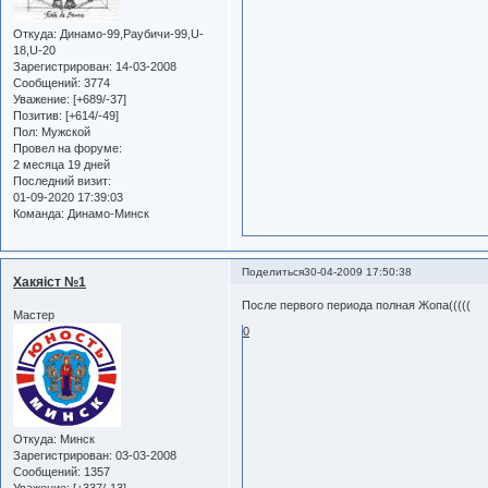
Откуда:
Динамо-99,Раубичи-99,U-
18,U-20
Зарегистрирован
: 14-03-2008
Сообщений:
3774
Уважение:
[+689/-37]
Позитив:
[+614/-49]
Пол:
Мужской
Провел на форуме:
2 месяца 19 дней
Последний визит:
01-09-2020 17:39:03
Команда:
Динамо-Минск
Поделиться
30-04-2009 17:50:38
Хакяiст №1
После первого периода полная Жопа(((((
Мастер
0
Откуда:
Минск
Зарегистрирован
: 03-03-2008
Сообщений:
1357
Уважение:
[+337/-13]