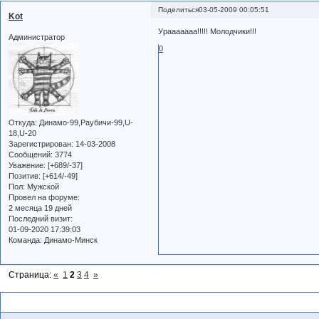
Поделиться
03-05-2009 00:05:51
Kot
Урааааааа!!!!! Молодчики!!!
Администратор
0
Откуда:
Динамо-99,Раубичи-99,U-
18,U-20
Зарегистрирован
: 14-03-2008
Сообщений:
3774
Уважение:
[+689/-37]
Позитив:
[+614/-49]
Пол:
Мужской
Провел на форуме:
2 месяца 19 дней
Последний визит:
01-09-2020 17:39:03
Команда:
Динамо-Минск
Страница:
«
1
2
3
4
»
Похожие темы