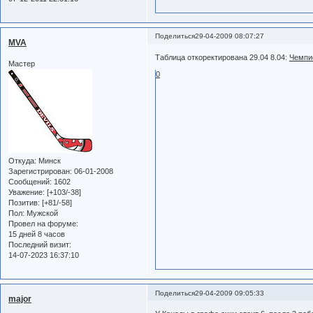
Поделиться
29-04-2009 08:07:27
MVA
Таблица откоректирована 29.04 8.04:
Чемпи
Мастер
0
Откуда:
Минск
Зарегистрирован
: 06-01-2008
Сообщений:
1602
Уважение:
[+103/-38]
Позитив:
[+81/-58]
Пол:
Мужской
Провел на форуме:
15 дней 8 часов
Последний визит:
14-07-2023 16:37:10
Поделиться
29-04-2009 09:05:33
major