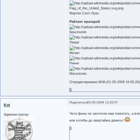
Мартин Сент-Луис
Рейтинг вратарей
Брызгалов
Ланри
Мезин
Ринне
Масалскис
Отредактировано MVA (01-05-2009 16:55:26
0
Поделиться
02-05-2009 13:20:57
Kot
Чета фины не захотели нам помогать, а взя
Администратор
или хотябы до овертайма дожить!
0