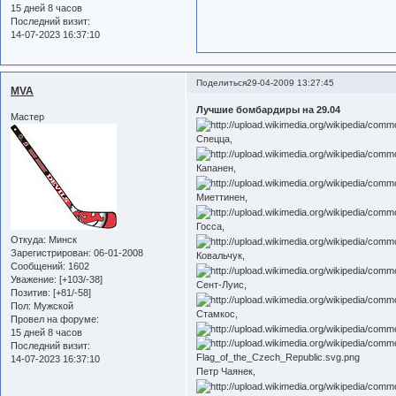
15 дней 8 часов
Последний визит:
14-07-2023 16:37:10
Поделиться
29-04-2009 13:27:45
MVA
Лучшие бомбардиры на 29.04
Мастер
Спецца,
Капанен,
Миеттинен,
Госса,
Откуда:
Минск
Зарегистрирован
: 06-01-2008
Ковальчук,
Сообщений:
1602
Уважение:
[+103/-38]
Сент-Луис,
Позитив:
[+81/-58]
Пол:
Мужской
Стамкос,
Провел на форуме:
15 дней 8 часов
Последний визит:
14-07-2023 16:37:10
Петр Чаянек,