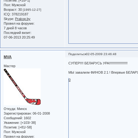
Позитив:
[+10/-1]
Пол:
Мужской
Возраст:
30
[1995-12-27]
ICQ:
378219187
Skype:
Prakop.by
Провел на форуме:
7 дней 8 часов
Последний визит:
07-06-2013 20:25:49
Поделиться
02-05-2009 23:46:48
MVA
СУПЕР!!!! БЕЛАРУСЬ УРА!!!!!!!!!!!!!!!!!!!!
Мастер
МЫ завалили ФИНОВ 2:1 ! Впервые БЕЛАРУ
0
Откуда:
Минск
Зарегистрирован
: 06-01-2008
Сообщений:
1602
Уважение:
[+103/-38]
Позитив:
[+81/-58]
Пол:
Мужской
Провел на форуме: