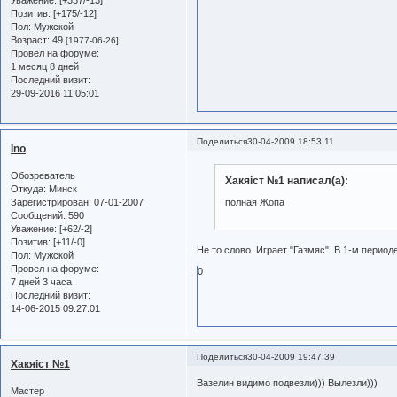
Позитив:
[+175/-12]
Пол:
Мужской
Возраст:
49
[1977-06-26]
Провел на форуме:
1 месяц 8 дней
Последний визит:
29-09-2016 11:05:01
Поделиться
30-04-2009 18:53:11
Ino
Обозреватель
Хакяiст №1 написал(а):
Откуда:
Минск
Зарегистрирован
: 07-01-2007
полная Жопа
Сообщений:
590
Уважение:
[+62/-2]
Позитив:
[+11/-0]
Не то слово. Играет "Газмяс". В 1-м период
Пол:
Мужской
Провел на форуме:
0
7 дней 3 часа
Последний визит:
14-06-2015 09:27:01
Поделиться
30-04-2009 19:47:39
Хакяiст №1
Вазелин видимо подвезли))) Вылезли)))
Мастер