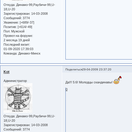
Откуда:
Динамо-99,Раубичи-99,U-
18,U-20
Зарегистрирован
: 14-03-2008
Сообщений:
3774
Уважение:
[+689/-37]
Позитив:
[+614/-49]
Пол:
Мужской
Провел на форуме:
2 месяца 19 дней
Последний визит:
01-09-2020 17:39:03
Команда:
Динамо-Минск
Поделиться
29-04-2009 23:37:20
Kot
Администратор
Да!!! 5:6! Молодцы скандинавы!
0
Откуда:
Динамо-99,Раубичи-99,U-
18,U-20
Зарегистрирован
: 14-03-2008
Сообщений:
3774