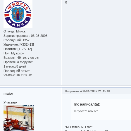
0
Откуда:
Минск
Зарегистрирован
: 03-03-2008
Сообщений:
1357
Уважение:
[+337/-13]
Позитив:
[+175/-12]
Пол:
Мужской
Возраст:
49
[1977-06-26]
Провел на форуме:
1 месяц 8 дней
Последний визит:
29-09-2016 11:05:01
Поделиться
30-04-2009 21:45:01
major
Участник
Ino написал(а):
Играет "Газмяс".
"Мы мясо, мы газ".