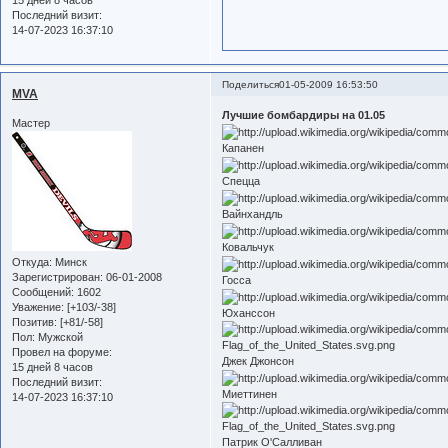
15 дней 8 часов
Последний визит:
14-07-2023 16:37:10
Поделиться
01-05-2009 16:53:50
MVA
Лучшие бомбардиры на 01.05
Мастер
Капанен
Спецца
Вайнхандль
Ковальчук
Откуда:
Минск
Зарегистрирован
: 06-01-2008
Госса
Сообщений:
1602
Уважение:
[+103/-38]
Юханссон
Позитив:
[+81/-58]
Пол:
Мужской
Провел на форуме:
Джек Джонсон
15 дней 8 часов
Последний визит:
Миеттинен
14-07-2023 16:37:10
Патрик О'Салливан