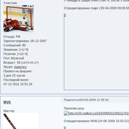
У Канады в графе очки стоит 6, после 3 поб
Участник
Отредактировано major (29-04-2009 09:05:5
0
Откуда:
РФ
Зарегистрирован
: 05-12-2007
Сообщений:
80
Уважение:
[+1/-0]
Позитив:
[+11/-0]
Пол:
Мужской
Возраст:
56
[1970-05-27]
Skype:
majorgru
Провел на форуме:
3 дня 15 часов
Последний визит:
07-12-2011 22:51:16
Поделиться
29-04-2009 11:58:34
MVA
Приложи рук
Мастер
Отредактировано MVA (24-06-2009 15:03:21
0