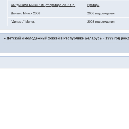
ХК "Динамо-Минск " ищет вратаря 2002 г. р.
Вратари
Динамо Минск 2006
2006 год рождения
"Динамо" Минск
2003 год рождения
»
Детский и молодёжный хоккей в Республике Беларусь
»
1999 год рож