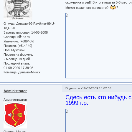
окончания игры!!! В итоге игра за 5-6 место
Может сами чего напишите?
0
Откуда:
Динамо-99,Раубичи-99,U-
18,U-20
Зарегистрирован
: 14-03-2008
Сообщений:
3774
Уважение:
[+689/-37]
Позитив:
[+614/-49]
Пол:
Мужской
Провел на форуме:
2 месяца 19 дней
Последний визит:
01-09-2020 17:39:03
Команда:
Динамо-Минск
Поделиться
16-02-2009 14:02:53
Administrator
Сдесь есть кто нибудь
Администратор
1999 г.р.
0
Откуда:
Минск