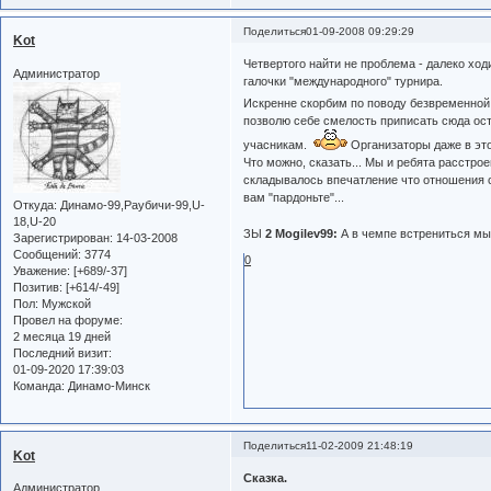
Поделиться
01-09-2008 09:29:29
Kot
Четвертого найти не проблема - далеко ходи
Администратор
галочки "международного" турнира.
Искренне скорбим по поводу безвременной 
позволю себе смелость приписать сюда ос
учасникам.
Организаторы даже в эт
Что можно, сказать... Мы и ребята расстро
складывалось впечатление что отношения с
вам "пардоньте"...
Откуда:
Динамо-99,Раубичи-99,U-
18,U-20
ЗЫ
2 Mogilev99:
А в чемпе встрениться мы
Зарегистрирован
: 14-03-2008
Сообщений:
3774
0
Уважение:
[+689/-37]
Позитив:
[+614/-49]
Пол:
Мужской
Провел на форуме:
2 месяца 19 дней
Последний визит:
01-09-2020 17:39:03
Команда:
Динамо-Минск
Поделиться
11-02-2009 21:48:19
Kot
Сказка.
Администратор