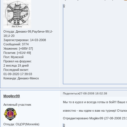
0
Откуда:
Динамо-99,Раубичи-99,U-
18,U-20
Зарегистрирован
: 14-03-2008
Сообщений:
3774
Уважение:
[+689/-37]
Позитив:
[+614/-49]
Пол:
Мужской
Провел на форуме:
2 месяца 19 дней
Последний визит:
01-09-2020 17:39:03
Команда:
Динамо-Минск
Поделиться
27-08-2008 16:02:38
Mogilev99
Мы то в курсе и всегда готвы в бой!!! Ваше
Активный участник
известно - мы едем к вам на турнир! Отало
Отредактировано Mogilev99 (27-08-2008 23:
Откуда:
ОЦОР(Могилёв)
0