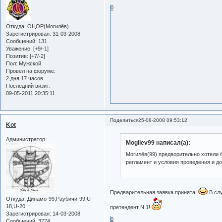
0
Откуда:
ОЦОР(Могилёв)
Зарегистрирован
: 31-03-2008
Сообщений:
131
Уважение:
[+9/-1]
Позитив:
[+7/-2]
Пол:
Мужской
Провел на форуме:
2 дня 17 часов
Последний визит:
09-05-2011 20:35:11
Поделиться
25-08-2008 09:53:12
Kot
Администратор
Mogilev99 написал(а):
Могилёв(99) предворительно хотели б
регламент и условия проведения и до
Предварительная заявка принята!
В слу
Откуда:
Динамо-99,Раубичи-99,U-
18,U-20
претендент N 1!
Зарегистрирован
: 14-03-2008
0
Сообщений:
3774