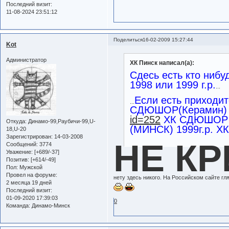
Последний визит:
11-08-2024 23:51:12
Поделиться
16-02-2009 15:27:44
Kot
Администратор
ХК Пинск написал(а):
Сдесь есть кто ниб
1998 или 1999 г.р.
...
Если есть приходи
...
СДЮШОР(Керамин) 
id=252
ХК СДЮШОР (
Откуда:
Динамо-99,Раубичи-99,U-
(МИНСК) 1999г.р. Х
18,U-20
Зарегистрирован
: 14-03-2008
НЕ КР
Сообщений:
3774
Уважение:
[+689/-37]
Позитив:
[+614/-49]
Пол:
Мужской
Провел на форуме:
нету здесь никого. На Российском сайте гля
2 месяца 19 дней
Последний визит:
01-09-2020 17:39:03
0
Команда:
Динамо-Минск