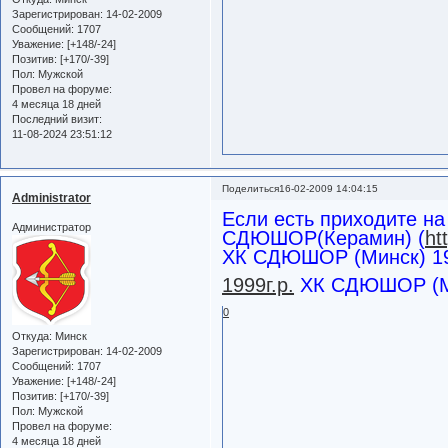
Зарегистрирован
: 14-02-2009
Сообщений:
1707
Уважение:
[+148/-24]
Позитив:
[+170/-39]
Пол:
Мужской
Провел на форуме:
4 месяца 18 дней
Последний визит:
11-08-2024 23:51:12
Поделиться
16-02-2009 14:04:15
Administrator
Если есть приходите н
Администратор
СДЮШОР(Керамин) (
ht
ХК СДЮШОР (Минск) 199
1999г.р.
ХК СДЮШОР (Мин
0
Откуда:
Минск
Зарегистрирован
: 14-02-2009
Сообщений:
1707
Уважение:
[+148/-24]
Позитив:
[+170/-39]
Пол:
Мужской
Провел на форуме:
4 месяца 18 дней