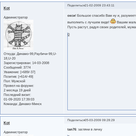
Поделиться
21-02-2009 23:43:11
Kot
окси
! Большое спасибо Вам ну и, разумеет
Администратор
выполнить с лучшем виде!
Вашим мальч
Пусть растут, радуя своих родителей, муж
0
Откуда:
Динамо-99,Раубичи-99,U-
18,U-20
Зарегистрирован
: 14-03-2008
Сообщений:
3774
Уважение:
[+689/-37]
Позитив:
[+614/-49]
Пол:
Мужской
Провел на форуме:
2 месяца 19 дней
Последний визит:
01-09-2020 17:39:03
Команда:
Динамо-Минск
Поделиться
05-03-2009 09:28:29
Kot
tan76
: загляни в личку
Администратор