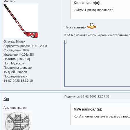
Мастер
Kot написал(а):
2 MVA : Прикидываешься?
Не я серьезно
Kot
А с каким счетом играли со старшими 
Откуда:
Минск
0
Зарегистрирован
: 06-01-2008
Сообщений:
1602
Уважение:
[+103/-38]
Позитив:
[+81/-58]
Пол:
Мужской
Провел на форуме:
15 дней 8 часов
Последний визит:
14-07-2023 16:37:10
Поделиться
12-02-2009 22:54:33
Kot
Администратор
MVA написал(а):
Kot А с каким счетом играли со ста