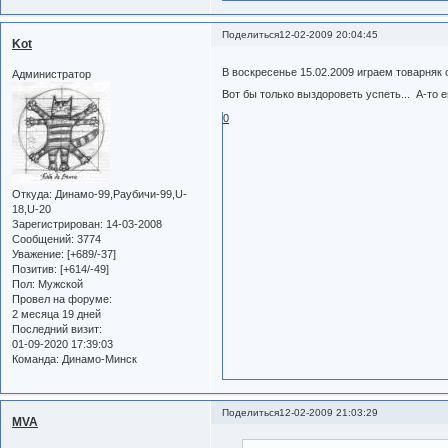
Поделиться
12-02-2009 20:04:45
Kot
В воскресенье 15.02.2009 играем товарняк
Администратор
Вот бы только выздороветь успеть... А-то е
0
Откуда:
Динамо-99,Раубичи-99,U-
18,U-20
Зарегистрирован
: 14-03-2008
Сообщений:
3774
Уважение:
[+689/-37]
Позитив:
[+614/-49]
Пол:
Мужской
Провел на форуме:
2 месяца 19 дней
Последний визит:
01-09-2020 17:39:03
Команда:
Динамо-Минск
Поделиться
12-02-2009 21:03:29
MVA