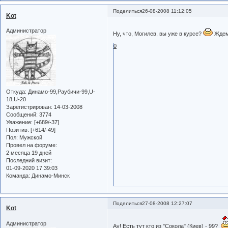
Поделиться
26-08-2008 11:12:05
Kot
Администратор
Ну, что, Могилев, вы уже в курсе?
Ждем
0
Откуда:
Динамо-99,Раубичи-99,U-
18,U-20
Зарегистрирован
: 14-03-2008
Сообщений:
3774
Уважение:
[+689/-37]
Позитив:
[+614/-49]
Пол:
Мужской
Провел на форуме:
2 месяца 19 дней
Последний визит:
01-09-2020 17:39:03
Команда:
Динамо-Минск
Поделиться
27-08-2008 12:27:07
Kot
Администратор
Ау! Есть тут кто из "Сокола" (Киев) - 99?