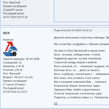
Пол:
Мужской
Провел на форуме:
15 дней 8 часов
Последний визит:
14-07-2023 16:37:10
Поделиться
21-02-2009 19:18:14
окси
Дорогие мальчишки и мужчины команды "Ди
Новичок
Мы хотим Вас поздравить с Вашим праздни
Не просто быть Мужчиной в нашем веке,
Быть- лучшим, победителем, стеной,
Надёжным другом, чутким человеком,
Зарегистрирован
: 26-04-2008
Стратегом между миром и войной.
Сообщений:
22
Уважение:
[+4/-0]
Быть сильным, но ... покорным, мудрым, н
Позитив:
[+0/-0]
Богатым быть, но ... денег не жалеть.
Пол:
Женский
Быть стройным, элегантным и ... небрежны
Возраст:
49
[1977-02-06]
Всё знать, всё успевать и всё уметь.
Провел на форуме:
Мы в праздник пожелаем Вам ... терпенья
17 часов 29 минут
В решеньях Ваших жизненных задач.
Последний визит:
Здоровья Вам, любви и вдохновенья.
23-09-2010 11:13:27
Успехов творческих и всяческих удач!
Родители, а особенно мамы х.к. Локомотив-
+2