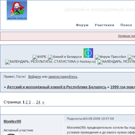
Детский и молодёжный хок
Форум
Участники
Поиск
Активные те
Привет, Гость!
Войдите
или
зарегистрируйтесь
.
»
Детский и молодёжный хоккей в Республике Беларусь
»
1999 год рож
Страница:
1
2
3
…
24
»
Динамо(Минск)-99
Поделиться
24-08-2008 19:57:09
Mogilev99
Могилёв(99) предворительно хотели бы пода
Активный участник
условия проведения и до какого нужна оффи