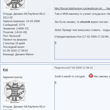
http://forum.kidshockey.ru/viewforum.ph … 6a
Откуда:
Динамо-99,Раубичи-99,U-
Там и MVA наконец-то узнает откуда все-т
18,U-20
Зарегистрирован
: 14-03-2008
ЗЫ Если лениво, то
ohotnik
верно послал -
Сообщений:
3774
Уважение:
[+689/-37]
ЗЫЫ Прежде чем минусики ставить - подум
Позитив:
[+614/-49]
Пол:
Мужской
Отредактировано Kot (17-02-2009 17:32:06)
Провел на форуме:
0
2 месяца 19 дней
Последний визит:
01-09-2020 17:39:03
Команда:
Динамо-Минск
Поделиться
17-02-2009 17:38:12
Kot
Злой я какой-то сегодня...
Аж самому 
Администратор
0
Откуда:
Динамо-99,Раубичи-99,U-