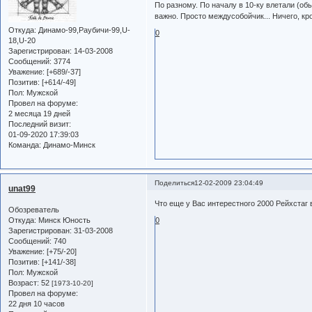
По разному. По началу в 10-ку влетали (обы
важно. Просто междусобойчик... Ничего, к
Откуда:
Динамо-99,Раубичи-99,U-
0
18,U-20
Зарегистрирован
: 14-03-2008
Сообщений:
3774
Уважение:
[+689/-37]
Позитив:
[+614/-49]
Пол:
Мужской
Провел на форуме:
2 месяца 19 дней
Последний визит:
01-09-2020 17:39:03
Команда:
Динамо-Минск
Поделиться
12-02-2009 23:04:49
unat99
Что еще у Вас интерестного 2000 Рейхстаг 
Обозреватель
Откуда:
Минск Юность
0
Зарегистрирован
: 31-03-2008
Сообщений:
740
Уважение:
[+75/-20]
Позитив:
[+141/-38]
Пол:
Мужской
Возраст:
52
[1973-10-20]
Провел на форуме:
22 дня 10 часов