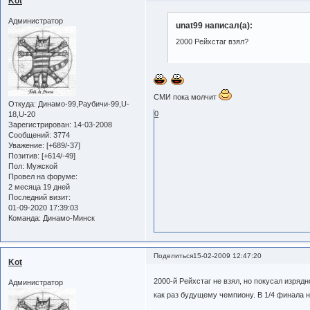
Kot
Администратор
unat99 написал(а):
2000 Рейхстаг взял?
СМИ пока молчит
Откуда:
Динамо-99,Раубичи-99,U-
0
18,U-20
Зарегистрирован
: 14-03-2008
Сообщений:
3774
Уважение:
[+689/-37]
Позитив:
[+614/-49]
Пол:
Мужской
Провел на форуме:
2 месяца 19 дней
Последний визит:
01-09-2020 17:39:03
Команда:
Динамо-Минск
Поделиться
15-02-2009 12:47:20
Kot
2000-й Рейхстаг не взял, но покусал изряд
Администратор
как раз будущему чемпиону. В 1/4 финала