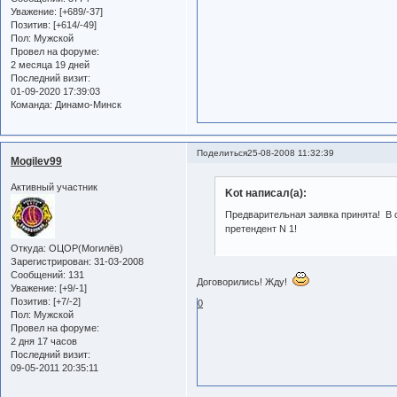
Уважение:
[+689/-37]
Позитив:
[+614/-49]
Пол:
Мужской
Провел на форуме:
2 месяца 19 дней
Последний визит:
01-09-2020 17:39:03
Команда:
Динамо-Минск
Поделиться
25-08-2008 11:32:39
Mogilev99
Активный участник
Kot написал(а):
Предварительная заявка принята! В 
претендент N 1!
Откуда:
ОЦОР(Могилёв)
Зарегистрирован
: 31-03-2008
Сообщений:
131
Договорились! Жду!
Уважение:
[+9/-1]
Позитив:
[+7/-2]
0
Пол:
Мужской
Провел на форуме:
2 дня 17 часов
Последний визит:
09-05-2011 20:35:11