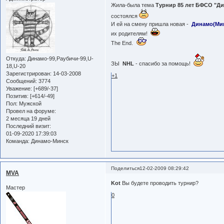
Жила-была тема
Турнир 85 лет БФСО "Дин
состоялся
И ей на смену пришла новая -
Динамо(Мин
их родителям!
The End.
Откуда:
Динамо-99,Раубичи-99,U-
ЗЫ
NHL
- спасибо за помощь!
18,U-20
Зарегистрирован
: 14-03-2008
+1
Сообщений:
3774
Уважение:
[+689/-37]
Позитив:
[+614/-49]
Пол:
Мужской
Провел на форуме:
2 месяца 19 дней
Последний визит:
01-09-2020 17:39:03
Команда:
Динамо-Минск
Поделиться
12-02-2009 08:29:42
MVA
Kot
Вы будете проводить турнир?
Мастер
0