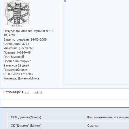
0
Откуда:
Динамо-99,Раубичи-99,U-
18,U-20
Зарегистрирован
: 14-03-2008
Сообщений:
3774
Уважение:
[+689/-37]
Позитив:
[+614/-49]
Пол:
Мужской
Провел на форуме:
2 месяца 19 дней
Последний визит:
01-09-2020 17:39:03
Команда:
Динамо-Минск
Страница:
1
2
3
…
24
»
Похожие темы
КХЛ. Динамо(Минск)
Континентальная Хоккейная
ХК "Динамо" (Минск)
Ссылки