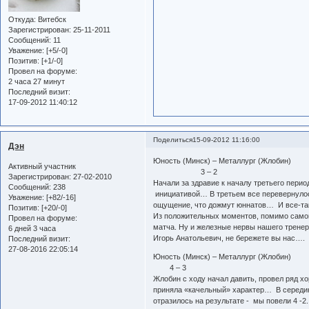
Откуда:
Витебск
Зарегистрирован
: 25-11-2011
Сообщений:
11
Уважение:
[+5/-0]
Позитив:
[+1/-0]
Провел на форуме:
2 часа 27 минут
Последний визит:
17-09-2012 11:40:12
Поделиться
15-09-2012 11:16:00
Дэн
Юность (Минск) – Металлург (Жлобин)
Активный участник
3 – 2
Зарегистрирован
: 27-02-2010
Начали за здравие к началу третьего перио
Сообщений:
238
инициативой… В третьем все перевернулось
Уважение:
[+82/-16]
ощущение, что дожмут юннатов… И все-та
Позитив:
[+20/-0]
Из положительных моментов, помимо самой 
Провел на форуме:
матча. Ну и железные нервы нашего трене
6 дней 3 часа
Игорь Анатольевич, не бережете вы нас….
Последний визит:
27-08-2016 22:05:14
Юность (Минск) – Металлург (Жлобин)
4 – 3
Жлобин с ходу начал давить, провел ряд хо
приняла «качельный» характер… В середин
отразилось на результате - мы повели 4 -