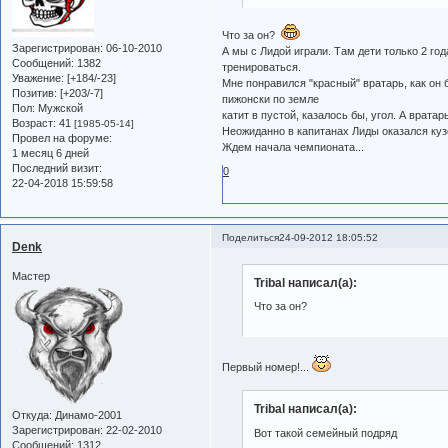
Что за он?
Зарегистрирован
: 06-10-2010
А мы с Лидой играли. Там дети только 2 го
Сообщений:
1382
тренироваться.
Уважение:
[+184/-23]
Мне понравился "красный" вратарь, как он б
Позитив:
[+203/-7]
пижонски по земле
Пол:
Мужской
катит в пустой, казалось бы, угол. А вратар
Возраст:
41
[1985-05-14]
Неожиданно в капитанах Лиды оказался кузе
Провел на форуме:
Ждем начала чемпионата...
1 месяц 6 дней
Последний визит:
0
22-04-2018 15:59:58
Поделиться
24-09-2012 18:05:52
Denk
Мастер
Tribal написал(а):
Что за он?
Первый номер!...
Tribal написал(а):
Откуда:
Динамо-2001
Зарегистрирован
: 22-02-2010
Вот такой семейный подряд
Сообщений:
1312