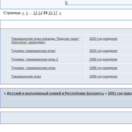
0
Страница:
«
1
…
13
14
15
16
17
»
Похожие темы
Товарищеские игры команды "Лидские львы"
2003 год рождения
(результат, календарь)
Турниры,товарищеские игры!
2003 год рождения
Турниры, товарищеские игры 2
1998 год рождения
Турниры, товарищеские игры
1998 год рождения
Товарищеские игры
1999 год рождения
»
Детский и молодёжный хоккей в Республике Беларусь
»
2001 год рож