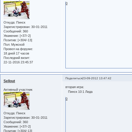
0
Откуда:
Пинск
Зарегистрирован
: 30-01-2011
Сообщений:
360
Уважение:
[+37/-2]
Позитив:
[+304/-13]
Пол:
Мужской
Провел на форуме:
18 дней 17 часов
Последний визит:
22-11-2016 23:45:37
Поделиться
23-09-2012 13:47:42
Sellout
вторая игра:
Активный участник
Пинск 10:1 Лида
0
Откуда:
Пинск
Зарегистрирован
: 30-01-2011
Сообщений:
360
Уважение:
[+37/-2]
Позитив:
[+304/-13]