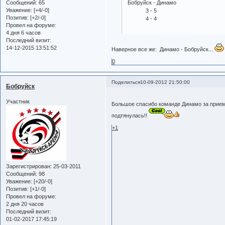
Сообщений:
65
Бобруйск - Динамо
Уважение:
[+4/-0]
3 - 5
Позитив:
[+2/-0]
4 - 4
Провел на форуме:
4 дня 6 часов
Последний визит:
14-12-2015 13:51:52
Наверное все же: Динамо - Бобруйск...
0
Поделиться
10-09-2012 21:50:00
Бобруйск
Участник
Большое спасибо команде Динамо за прием
подтянулась!!
+1
Зарегистрирован
: 25-03-2011
Сообщений:
98
Уважение:
[+20/-0]
Позитив:
[+1/-0]
Провел на форуме:
2 дня 20 часов
Последний визит:
01-02-2017 17:45:19