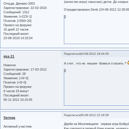
(качество игры) смыслах) деток. До скорых 
Откуда:
Динамо-2001
Зарегистрирован
: 22-02-2010
Отредактировано Denk (24-08-2012 12:28:05
Сообщений:
1312
0
Уважение:
[+223/-1]
Позитив:
[+550/-20]
Провел на форуме:
16 дней 12 часов
Последний визит:
23-08-2019 14:33:54
Поделиться
24-08-2012 19:44:05
gsa 21
А счет , что не пишем- боимся сглазить ?
Новичок
Зарегистрирован
: 17-03-2012
0
Сообщений:
28
Уважение:
[+0/-0]
Позитив:
[+0/-0]
Провел на форуме:
9 часов 19 минут
Последний визит:
05-11-2012 10:15:05
Поделиться
30-08-2012 22:18:58
Serega
Дерби на Могилевщине: первая игра Бобру
Активный участник
Как говорится первый блин комом, надеюсь з