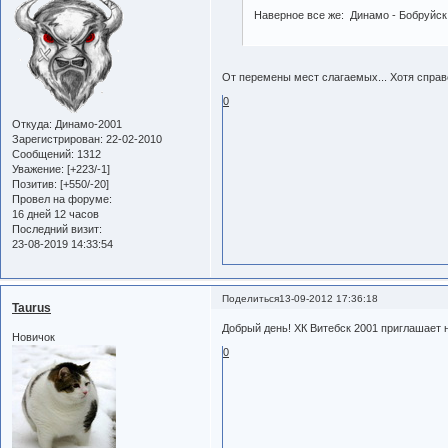
Наверное все же: Динамо - Бобруйск.
От перемены мест слагаемых... Хотя справе
0
Откуда:
Динамо-2001
Зарегистрирован
: 22-02-2010
Сообщений:
1312
Уважение:
[+223/-1]
Позитив:
[+550/-20]
Провел на форуме:
16 дней 12 часов
Последний визит:
23-08-2019 14:33:54
Поделиться
13-09-2012 17:36:18
Taurus
Добрый день! ХК Витебск 2001 приглашает 
Новичок
0