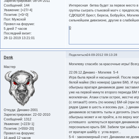
Зарегистрирован
: 08-04-2011
Сообщений:
144
Интересная битва будет за первое место в
Уважение:
[+27/-4]
группы сыграть стыковой матч с предпосл
Позитив:
[+0/-0]
СДЮШОР, Брест, Береза, Бобруйск, Могилев
Пол:
Мужской
сильнейшем дивизионе, другие в слабейшем 
Провел на форуме:
0
5 дней 7 часов
Последний визит:
28-11-2019 13:21:01
Поделиться
24-09-2012 09:13:28
Denk
Могилеву спасибо за красочные игры! Всегд
Мастер
22.09.12 Динамо - Могилев 5-4
Игра была яркой и насыщенной. После перв
белой майке (без номера) (далее БМ). И пу
обыгрыш вратаря динамиков даже заставил е
уже на первой минуте второго периода БМ 
могилевчан. Атаки стали острее, жестче игра
(с пятака!!!) опять (по моему) БМ-ой (пр
рядов (даже в шесть и восемь рук...) динам
Откуда:
Динамо-2001
динамиков оставлять тылы и догонять (пыта
Зарегистрирован
: 22-02-2010
обыгрыш может и не пройти, а по верху мог
Сообщений:
1312
успевшего шлепнуться вратаря динамиков..
Уважение:
[+223/-1]
персонально крыть БМ. Забили три шайбы и 
Позитив:
[+550/-20]
от вратаря шайбу с угла ворот...
Провел на форуме:
5-4 - закономерный счет. Динамики не дол
16 дней 12 часов