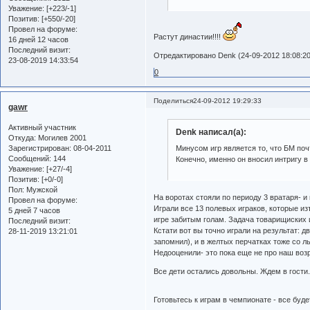
Уважение:
[+223/-1]
Позитив:
[+550/-20]
Провел на форуме:
Растут династии!!!!
16 дней 12 часов
Последний визит:
Отредактировано Denk (24-09-2012 18:08:20
23-08-2019 14:33:54
0
Поделиться
24-09-2012 19:29:33
gawr
Активный участник
Denk написал(а):
Откуда:
Могилев 2001
Зарегистрирован
: 08-04-2011
Минусом игр является то, что БМ поч
Сообщений:
144
Конечно, именно он вносил интригу в 
Уважение:
[+27/-4]
Позитив:
[+0/-0]
Пол:
Мужской
На воротах стояли по периоду 3 вратаря- 
Провел на форуме:
Играли все 13 полевых играков, которые из
5 дней 7 часов
игре забитым голам. Задача товарищиских 
Последний визит:
Кстати вот вы точно играли на результат: 
28-11-2019 13:21:01
запомнил), и в желтых перчатках тоже со л
Недооценили- это пока еще не про наш возр
Все дети остались довольны. Ждем в гости
Готовьтесь к играм в чемпионате - все буд