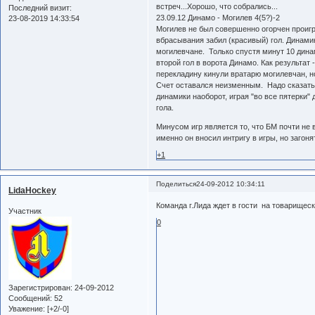
встреч...Хорошо, что собрались...
Последний визит:
23.09.12 Динамо - Могилев 4(5?)-2
23-08-2019 14:33:54
Могилев не был совершенно огорчен проигр
вбрасывания забил (красивый) гол. Динамики
могилевчане. Только спустя минут 10 дина
второй гол в ворота Динамо. Как результат
перекладину кинули вратарю могилевчан, н
Счет оставался неизменным. Надо сказать, 
динамики наоборот, играя "во все пятерки" 
гола.
Минусом игр является то, что БМ почти не 
именно он вносил интригу в игры, но загоня
+1
Поделиться
24-09-2012 10:34:11
LidaHockey
Команда г.Лида ждет в гости на товарищес
Участник
0
Зарегистрирован
: 24-09-2012
Сообщений:
52
Уважение:
[+2/-0]