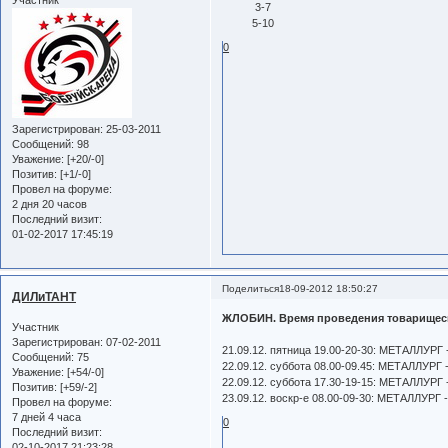
3-7
5-10
0
Зарегистрирован
: 25-03-2011
Сообщений:
98
Уважение:
[+20/-0]
Позитив:
[+1/-0]
Провел на форуме:
2 дня 20 часов
Последний визит:
01-02-2017 17:45:19
Поделиться
18-09-2012 18:50:27
ДИЛиТАНТ
ЖЛОБИН. Время проведения товарищес
Участник
Зарегистрирован
: 07-02-2011
21.09.12. пятница 19.00-20-30: МЕТАЛЛУР
Сообщений:
75
22.09.12. суббота 08.00-09.45: МЕТАЛЛУР
Уважение:
[+54/-0]
22.09.12. суббота 17.30-19-15: МЕТАЛЛУР
Позитив:
[+59/-2]
23.09.12. воскр-е 08.00-09-30: МЕТАЛЛУР
Провел на форуме:
7 дней 4 часа
0
Последний визит:
02-10-2017 21:23:28