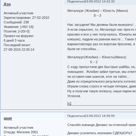
Поделиться
23-09-2012 14:42:32
Дэн
Металлург (Жлобин) – Юность (Минск)
Активный участник
8 – 3
Зарегистрирован
: 27-02-2010
Сообщений:
238
Нас засудили! Мы должны были выиграть!
Уважение:
[+82/-16]
А если серьезно, то, Металлург нас просто
Позитив:
[+20/-0]
красиво и все у них получалось. Юннаты же
Провел на форуме:
клюшек), падали на ровном месте… Такое б
6 дней 3 часа
вариантов(пару раз по воротам бросили), в
Последний визит:
были не способны…
27-08-2016 22:05:14
Металлург(Жлобин) – Юность(Минск)
5 – 2
С ходу пропустили две быстрые шайбы, но, 
помощнее. Жлобин забил третью, мы ответи
не оставил нам шансов, итог на табло…
Даже из отрицательного результата хотел
Играли снова строго в четыре пятерки, даж
Ну и получив такую оплеуху, наши парни м
Успехов.
+2
Поделиться
23-09-2012 16:56:55
gawr
Спасибо команде Динамо за отличный прием,
Активный участник
Откуда:
Могилев 2001
Динамо усилилось игроками СДЮШОРа?