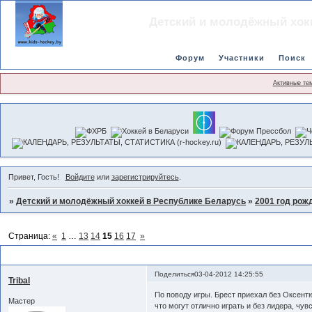
Детский и молодёжный хок
Форум
Участники
Поиск
Активные те
Привет, Гость!
Войдите
или
зарегистрируйтесь
.
»
Детский и молодёжный хоккей в Республике Беларусь
»
2001 год рож
Страница:
«
1
…
13
14
15
16
17
»
Товарищеские игры
Поделиться
03-04-2012 14:25:55
Tribal
По поводу игры. Брест приехал без Оксентю
Мастер
что могут отлично играть и без лидера, чу