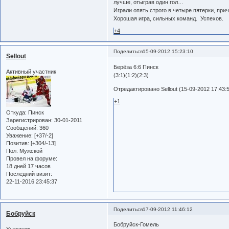
лучше, отыграв один гол…
Играли опять строго в четыре пятерки, п
Хорошая игра, сильных команд. Успехов.
+4
Поделиться
15-09-2012 15:23:10
Sellout
Берёза 6:6 Пинск
Активный участник
(3:1)(1:2)(2:3)
Отредактировано Sellout (15-09-2012 17:43:
+1
Откуда:
Пинск
Зарегистрирован
: 30-01-2011
Сообщений:
360
Уважение:
[+37/-2]
Позитив:
[+304/-13]
Пол:
Мужской
Провел на форуме:
18 дней 17 часов
Последний визит:
22-11-2016 23:45:37
Поделиться
17-09-2012 11:46:12
Бобруйск
Бобруйск-Гомель
Участник