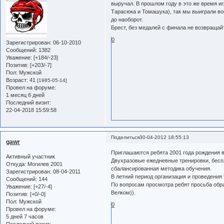
выручал. В прошлом году в это же время иг
Тарасюка и Томашука), так мы выиграли воо
до наоборот.
Брест, без медалей с финала не возвращайт
0
Зарегистрирован
: 06-10-2010
Сообщений:
1382
Уважение:
[+184/-23]
Позитив:
[+203/-7]
Пол:
Мужской
Возраст:
41
[1985-05-14]
Провел на форуме:
1 месяц 6 дней
Последний визит:
22-04-2018 15:59:58
Поделиться
30-04-2012 18:55:13
gawr
Приглашаются ребята 2001 года рождения в
Активный участник
Двухразовые ежедневные тренировки, бесп
Откуда:
Могилев 2001
сбалансированная методика обучения.
Зарегистрирован
: 08-04-2011
В летний период организация и проведения
Сообщений:
144
По вопросам просмотра ребят просьба обра
Уважение:
[+27/-4]
Велком)).
Позитив:
[+0/-0]
Пол:
Мужской
0
Провел на форуме:
5 дней 7 часов