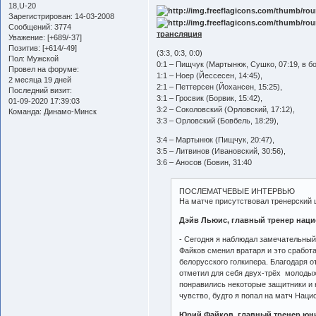
18,U-20
Зарегистрирован
: 14-03-2008
Сообщений:
3774
трансляция
Уважение:
[+689/-37]
Позитив:
[+614/-49]
(3:3, 0:3, 0:0)
Пол:
Мужской
0:1 – Пищчук (Мартынюк, Сушко, 07:19, в б
Провел на форуме:
1:1 – Ноер (Йессесен, 14:45),
2 месяца 19 дней
2:1 – Петтерсен (Йохансен, 15:25),
Последний визит:
3:1 – Гросвик (Борвик, 15:42),
01-09-2020 17:39:03
3:2 – Соколовский (Орловский, 17:12),
Команда:
Динамо-Минск
3:3 – Орловский (Бовбель, 18:29),
3:4 – Мартынюк (Пищчук, 20:47),
3:5 – Литвинов (Ивановский, 30:56),
3:6 – Аносов (Бовин, 31:40
ПОСЛЕМАТЧЕВЫЕ ИНТЕРВЬЮ
На матче присутствовал тренерский 
Дэйв Льюис, главный тренер нац
- Сегодня я наблюдал замечательный
Файков сменил вратаря и это сработ
белорусского голкипера. Благодаря 
отметил для себя двух-трёх молодых
понравились некоторые защитники и
чувство, будто я попал на матч Наци
Юрий Файков, главный тренер юн