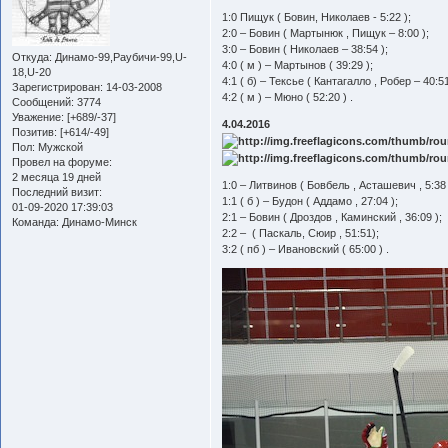
1:0 Пищук ( Бовин, Николаев - 5:22 );
2:0 – Бовин ( Мартынюк , Пищук – 8:00 );
3:0 – Бовин ( Николаев – 38:54 );
Откуда:
Динамо-99,Раубичи-99,U-
4:0 ( м ) – Мартынов ( 39:29 );
18,U-20
4:1 ( б) – Тексье ( Кантагалло , Робер – 40:51
Зарегистрирован
: 14-03-2008
4:2 ( м ) – Мюно ( 52:20 ) .
Сообщений:
3774
Уважение:
[+689/-37]
4.04.2016
Позитив:
[+614/-49]
Пол:
Мужской
Провел на форуме:
2 месяца 19 дней
1:0 – Литвинов ( Бовбель , Асташевич , 5:38 
Последний визит:
1:1 ( б ) – Будон ( Аддамо , 27:04 );
01-09-2020 17:39:03
2:1 – Бовин ( Дроздов , Каминский , 36:09 );
Команда:
Динамо-Минск
2:2 – ( Паскаль, Сюир , 51:51);
3:2 ( пб ) – Ивановский ( 65:00 ) .