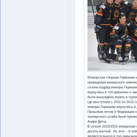
Юниорская сборная Германии и
проведения юниорского чемпион
сезона подряд юниоры Германи
вернулась в топ-дивизион и за
была вынуждена играть в турни
где выступали с 2011 по 2015 
юниоры Германии вернулись в Д
Прошлым летом в Федерации хо
тренерского штаба были призв
Андре Дитш.
В сезоне 2015/2016 юниорская 
десять матчей. Их итог – 6 по
является выход в топ-дивизион