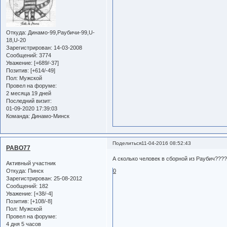
Откуда:
Динамо-99,Раубичи-99,U-
18,U-20
Зарегистрирован
: 14-03-2008
Сообщений:
3774
Уважение:
[+689/-37]
Позитив:
[+614/-49]
Пол:
Мужской
Провел на форуме:
2 месяца 19 дней
Последний визит:
01-09-2020 17:39:03
Команда:
Динамо-Минск
Поделиться
11-04-2016 08:52:43
PABO77
А сколько человек в сборной из Раубич???
Активный участник
Откуда:
Пинск
0
Зарегистрирован
: 25-08-2012
Сообщений:
182
Уважение:
[+38/-4]
Позитив:
[+108/-8]
Пол:
Мужской
Провел на форуме:
4 дня 5 часов