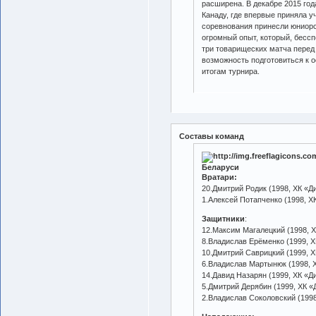
расширена. В декабре 2015 год
Канаду, где впервые приняла 
соревнования принесли юниорс
огромный опыт, который, бессп
три товарищеских матча перед
возможность подготовиться к о
итогам турнира.
Составы команд
Беларуси
Вратари:
20.Дмитрий Родик (1998, ХК «Д
1.Алексей Потапченко (1998, Х
Защитники
:
12.Максим Магалецкий (1998, 
8.Владислав Ерёменко (1999, 
10.Дмитрий Саврицкий (1999, 
6.Владислав Мартынюк (1998, 
14.Давид Назарян (1999, ХК «Д
5.Дмитрий Дерябин (1999, ХК «
2.Владислав Соколовский (1998