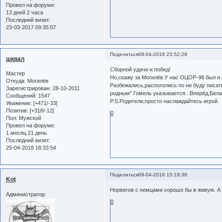
Провел на форуме:
13 дней 2 часа
Последний визит:
23-03-2017 09:35:07
Поделиться
08-04-2016 23:52:28
шквал
Сборной удачи и побед!
Мастер
Но,скажу за Могилёв.У нас ОЦОР-98 был и
Откуда:
Могилёв
Разбежались,расползлись по не буду писат
Зарегистрирован
: 28-10-2011
родным" Гомель указывается...Вперёд,Бела
Сообщений:
1547
P.S.Родители,просто наслаждайтесь игрой.
Уважение:
[+471/-33]
Позитив:
[+318/-12]
0
Пол:
Мужской
Провел на форуме:
1 месяц 21 день
Последний визит:
25-04-2018 18:33:54
Поделиться
09-04-2016 15:18:38
Kot
Норвегов с немцами хорошо бы в живую. А 
Администратор
0