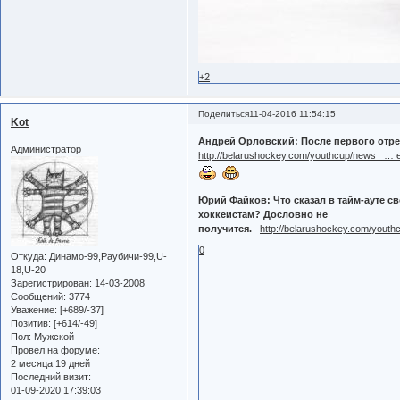
+2
Поделиться
11-04-2016 11:54:15
Kot
Андрей Орловский: После первого отрез
Администратор
http://belarushockey.com/youthcup/news_ …
Юрий Файков: Что сказал в тайм-ауте с
хоккеистам? Дословно не
получится.
http://belarushockey.com/yout
0
Откуда:
Динамо-99,Раубичи-99,U-
18,U-20
Зарегистрирован
: 14-03-2008
Сообщений:
3774
Уважение:
[+689/-37]
Позитив:
[+614/-49]
Пол:
Мужской
Провел на форуме:
2 месяца 19 дней
Последний визит:
01-09-2020 17:39:03