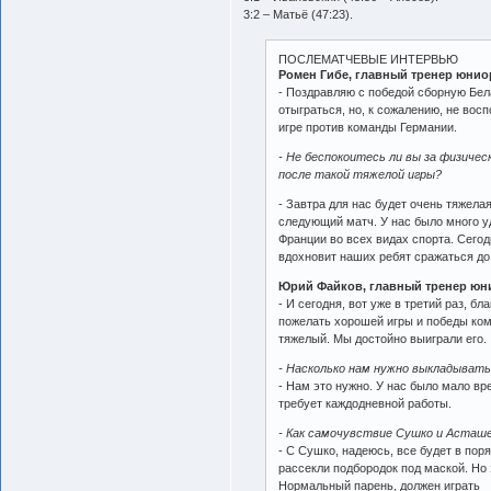
3:2 – Матьё (47:23).
ПОСЛЕМАТЧЕВЫЕ ИНТЕРВЬЮ
Ромен Гибе, главный тренер юни
- Поздравляю с победой сборную Бел
отыграться, но, к сожалению, не вос
игре против команды Германии.
- Не беспокоитесь ли вы за физиче
после такой тяжелой игры?
- Завтра для нас будет очень тяжела
следующий матч. У нас было много у
Франции во всех видах спорта. Сего
вдохновит наших ребят сражаться до
Юрий Файков, главный тренер юн
- И сегодня, вот уже в третий раз, 
пожелать хорошей игры и победы ком
тяжелый. Мы достойно выиграли его.
- Насколько нам нужно выкладыват
- Нам это нужно. У нас было мало вре
требует каждодневной работы.
- Как самочувствие Сушко и Асташ
- С Сушко, надеюсь, все будет в пор
рассекли подбородок под маской. Но 
Нормальный парень, должен играть