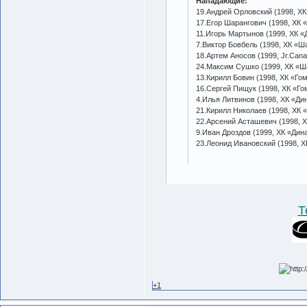
Нападающие:
19.Андрей Орловский (1998, ХК
17.Егор Шарангович (1998, ХК 
11.Игорь Мартынов (1999, ХК «
7.Виктор Бовбель (1998, ХК «Ша
18.Артем Аносов (1999, Jr.Cana
24.Максим Сушко (1999, ХК «Ш
13.Кирилл Бовин (1998, ХК «Гом
16.Сергей Пищук (1998, ХК «Го
4.Илья Литвинов (1998, ХК «Ди
21.Кирилл Николаев (1998, ХК 
22.Арсений Асташевич (1998, 
9.Иван Дроздов (1999, ХК «Дин
23.Леонид Ивановский (1998, Х
Т
+1