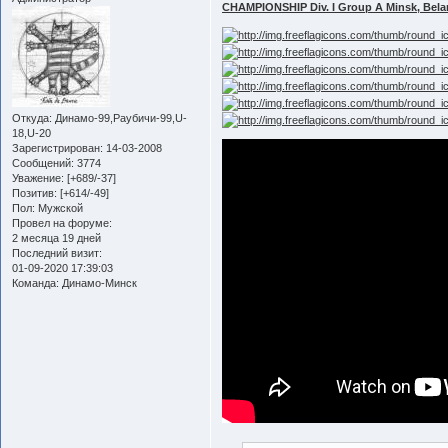
CHAMPIONSHIP Div. I Group A Minsk, Bel
Откуда:
Динамо-99,Раубичи-99,U-
18,U-20
Зарегистрирован
: 14-03-2008
Сообщений:
3774
Уважение:
[+689/-37]
Позитив:
[+614/-49]
Пол:
Мужской
Провел на форуме:
2 месяца 19 дней
Последний визит:
01-09-2020 17:39:03
Команда:
Динамо-Минск