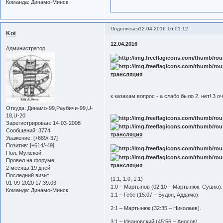
Команда:
Динамо-Минск
Поделиться
12-04-2016 16:01:12
Kot
12.04.2016
Администратор
трансляция
к казахам вопрос - а слабо было 2, нет! 3 о
Откуда:
Динамо-99,Раубичи-99,U-
18,U-20
Зарегистрирован
: 14-03-2008
Сообщений:
3774
трансляция
Уважение:
[+689/-37]
Позитив:
[+614/-49]
Пол:
Мужской
Провел на форуме:
трансляция
2 месяца 19 дней
Последний визит:
(1:1; 1:0; 1:1)
01-09-2020 17:39:03
1:0 – Мартынов (02:10 – Мартынюк, Сушко).
Команда:
Динамо-Минск
1:1 – Гебе (15:07 – Будон, Аддамо).
2:1 – Мартынюк (32:35 – Николаев).
3:1 – Ивановский (45:56 – Аносов).