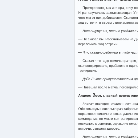
— Прежде всего, как и вчера, хочу 
Игра получилась захватывающая. У на
чего мы от них добиваемся. Сконцен
ход встречи, в своем стиле довели д
— Нет ощущения, что не угадали с 
— Не сказал бы. Рассчитываем на Дм
переломили ход встречи.
— Что сказали ребятам в тайм-ау
— Сказал, что надо помочь вратарю, 
сконцентрировано, прибавить в едино
тренировке.
— Дэйв Льюис присутствовал на аре
— Навещал после матча, поговорил с
Андерс Йосе, главный тренер юн
— Захватывающее начало: шесть шайб
Обе команды несколько раз забрасыв
серьезное психологическое давление
команда, мы не могли контролировать
несколько моментов, однако не смог
встречи, сыграли здорово.
— Нет ощущения, что не угадали с 