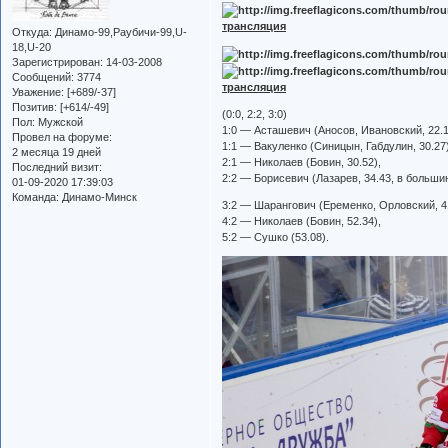
трансляция
Откуда:
Динамо-99,Раубичи-99,U-
18,U-20
Зарегистрирован
: 14-03-2008
Сообщений:
3774
трансляция
Уважение:
[+689/-37]
Позитив:
[+614/-49]
(0:0, 2:2, 3:0)
Пол:
Мужской
1:0 — Асташевич (Аносов, Ивановский, 22.1
Провел на форуме:
1:1 — Вакуленко (Синицын, Габдулин, 30.27)
2 месяца 19 дней
2:1 — Николаев (Бовин, 30.52),
Последний визит:
2:2 — Борисевич (Лазарев, 34.43, в больши
01-09-2020 17:39:03
Команда:
Динамо-Минск
3:2 — Шарангович (Еременко, Орловский, 41
4:2 — Николаев (Бовин, 52.34),
5:2 — Сушко (53.08).