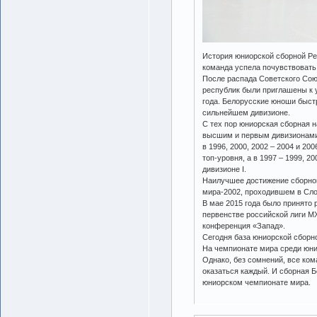
История юниорской сборной Ре
команда успела почувствовать 
После распада Советского Со
республик были приглашены к 
года. Белорусские юноши быстр
сильнейшем дивизионе.
С тех пор юниорская сборная 
высшим и первым дивизионами
в 1996, 2000, 2002 – 2004 и 20
топ-уровня, а в 1997 – 1999, 200
дивизионе I.
Наилучшее достижение сборной
мира-2002, проходившем в Сло
В мае 2015 года было принято 
первенстве российской лиги М
конференция «Запад».
Сегодня база юниорской сборн
На чемпионате мира среди юнио
Однако, без сомнений, все ком
оказаться каждый. И сборная 
юниорском чемпионате мира.