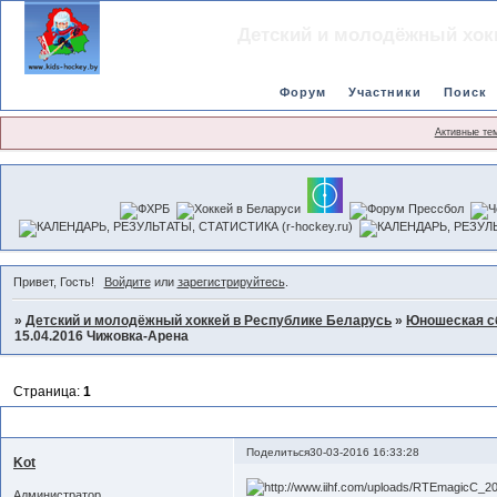
Детский и молодёжный хок
Форум
Участники
Поиск
Активные те
Привет, Гость!
Войдите
или
зарегистрируйтесь
.
»
Детский и молодёжный хоккей в Республике Беларусь
»
Юношеская с
15.04.2016 Чижовка-Арена
Страница:
1
ЧМ ИИХФ U-18 Дивизион I Группа A Минск 9-15.04.2016 Чижовка-Арен
Поделиться
30-03-2016 16:33:28
Kot
Администратор