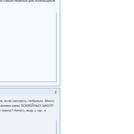
ккей самый нервный для болельщиков
3
я, если смотреть глобально. Много
спитанники каких ХОККЕЙНЫХ ШКОЛ?
о чемпа? Ничего, ведь у нас в