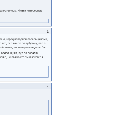
запомнилось...Фотки интересные
6
рошо, город наводнён болельщиками,
 нет, всё как-то по-доброму, всё в
гой жизни, но, наверное неделю бы
болельщики, буд-то попал в
шо, не важно кто ты и каков ты.
7