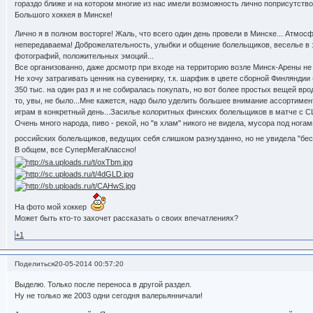
гораздо ближе и на котором многие из нас имели возможность лично поприсутст
Большого хоккея в Минске!
Лично я в полном восторге! Жаль, что всего один день провели в Минске... Атмос
непередаваема! Доброжелательность, улыбки и общение болельщиков, веселье в 
фотографий, положительных эмоций...
Все организованно, даже досмотр при входе на территорию возле Минск-Арены не н
Не хочу затрагивать ценник на сувенирку, т.к. шарфик в цвете сборной Финляндии
350 тыс. на один раз я и не собиралась покупать, но вот более простых вещей вр
то, увы, не было...Мне кажется, надо было уделить большее внимание ассортиме
играм в конкретный день...Засилье колоритных финских болельщиков в матче с СШ
Очень много народа, пиво - рекой, но "в хлам" никого не видела, мусора под ног
российских болельщиков, ведущих себя слишком разнузданно, но не увидела "бе
В общем, все СуперМегаКлассно!
На фото мой хоккер
Может быть кто-то захочет рассказать о своих впечатлениях?
+1
Поделиться
20-05-2014 00:57:20
Выделю. Только после переноса в другой раздел.
Ну не только же 2003 одни сегодня валерьянничали!