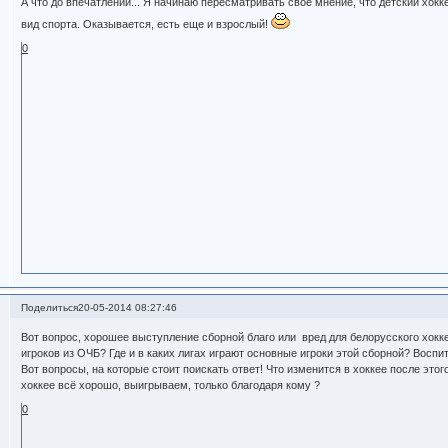
А что до впечатлений... Я начинаю пересматривать свое мнение, что детский хо
вид спорта. Оказывается, есть еще и взрослый!
0
Поделиться
20-05-2014 08:27:46
Вот вопрос, хорошее выступление сборной благо или вред для белорусского хокке
игроков из ОЧБ? Где и в каких лигах играют основные игроки этой сборной? Во
Вот вопросы, на которые стоит поискать ответ! Что изменится в хоккее после этог
хоккее всё хорошо, выигрываем, только благодаря кому ?
0