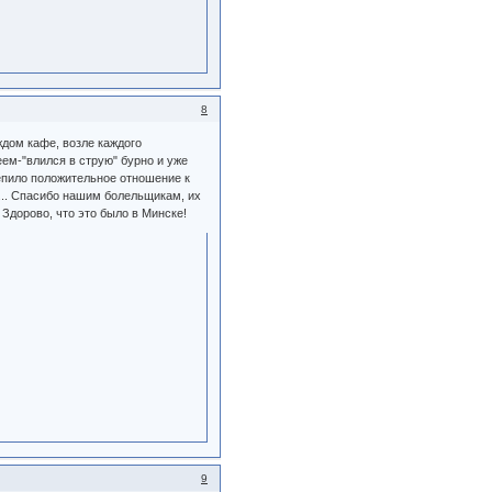
8
ждом кафе, возле каждого
кеем-"влился в струю" бурно и уже
репило положительное отношение к
... Спасибо нашим болельщикам, их
Здорово, что это было в Минске!
9