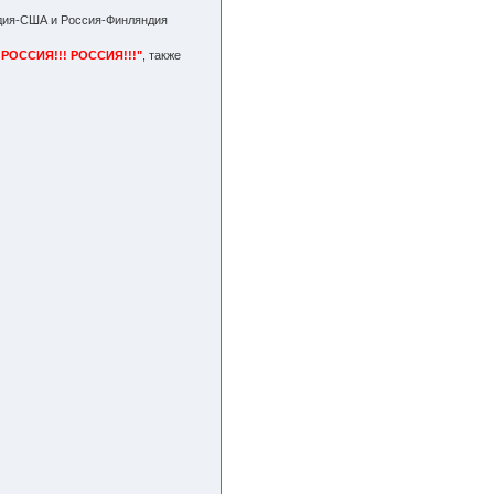
ндия-США и Россия-Финляндия
 РОССИЯ!!! РОССИЯ!!!"
, также