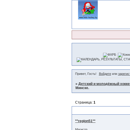
Привет, Гость!
Войдите
или
зарегис
»
Детский и молодёжный хокке
Минске.
Страница:
1
Впечатления от ЧМ-2014 в М
**region51**
Магистр