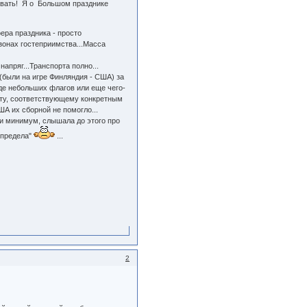
вовать! Я о Большом празднике
фера праздника - просто
зонах гостеприимства...Масса
апряг...Транспорта полно...
 (были на игре Финляндия - США) за
оде небольших флагов или еще чего-
нту, соответствующему конкретным
А их сборной не помогло...
ами минимум, слышала до этого про
спредела"
...
2