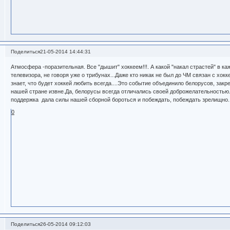
Поделиться
21-05-2014 14:44:31
Атмосфера -поразительная. Все "дышит" хоккеем!!!. А какой "накал страстей" в ка
телевизора, не говоря уже о трибунах...Даже кто никак не был до ЧМ связан с хок
знает, что будет хоккей любить всегда....Это событие объединило белорусов, зак
нашей стране извне.Да, белорусы всегда отличались своей доброжелательностью
поддержка дала силы нашей сборной бороться и побеждать, побеждать зрелищно. 
0
Поделиться
26-05-2014 09:12:03