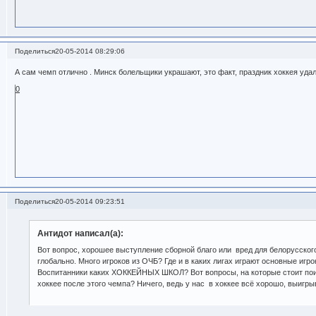
Поделиться
20-05-2014 08:29:06
А сам чемп отлично . Минск болельщики украшают, это факт, праздник хоккея удал
0
Поделиться
20-05-2014 09:23:51
Антидот написал(а):
Вот вопрос, хорошее выступление сборной благо или вред для белорусского
глобально. Много игроков из ОЧБ? Где и в каких лигах играют основные игро
Воспитанники каких ХОККЕЙНЫХ ШКОЛ? Вот вопросы, на которые стоит поис
хоккее после этого чемпа? Ничего, ведь у нас в хоккее всё хорошо, выигры