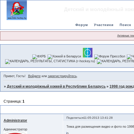
Детский и молодёжный хок
Форум
Участники
Поиск
Активные те
Привет, Гость!
Войдите
или
зарегистрируйтесь
.
»
Детский и молодёжный хоккей в Республике Беларусь
»
1998 год рож
Страница:
1
Фото и видео
Поделиться
11-05-2013 13:41:28
Administrator
Тема для размещения видео и фото по 1998 
Администратор
0