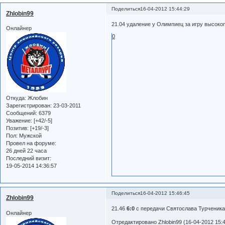
Поделиться
16-04-2012 15:44:29
Zhlobin99
21.04 удаление у Олимпиец за игру высок
Онлайнер
0
Откуда:
Жлобин
Зарегистрирован
: 23-03-2011
Сообщений:
6379
Уважение:
[+42/-5]
Позитив:
[+19/-3]
Пол:
Мужской
Провел на форуме:
26 дней 22 часа
Последний визит:
19-05-2014 14:36:57
Поделиться
16-04-2012 15:46:45
Zhlobin99
21.46
6:0
с передачи Святослава Турченика
Онлайнер
Отредактировано Zhlobin99 (16-04-2012 15:4