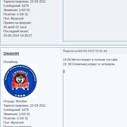
Зарегистрирован
: 23-03-2011
Сообщений:
6379
Уважение:
[+42/-5]
Позитив:
[+19/-3]
Пол:
Мужской
Провел на форуме:
26 дней 22 часа
Последний визит:
19-05-2014 14:36:57
Поделиться
16-04-2012 15:41:44
Zhlobin99
19.29 Мечел играет в полном составе
Онлайнер
19 .38 Олимпиец играет в четвером
0
Откуда:
Жлобин
Зарегистрирован
: 23-03-2011
Сообщений:
6379
Уважение:
[+42/-5]
Позитив:
[+19/-3]
Пол:
Мужской
Провел на форуме: