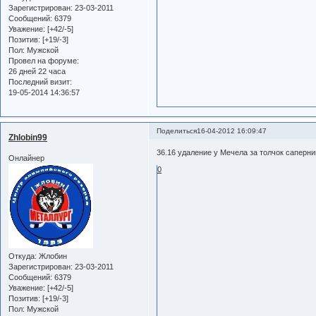
Зарегистрирован
: 23-03-2011
Сообщений:
6379
Уважение:
[+42/-5]
Позитив:
[+19/-3]
Пол:
Мужской
Провел на форуме:
26 дней 22 часа
Последний визит:
19-05-2014 14:36:57
Поделиться
16-04-2012 16:09:47
Zhlobin99
36.16 удаление у Мечела за толчок саперн
Онлайнер
0
Откуда:
Жлобин
Зарегистрирован
: 23-03-2011
Сообщений:
6379
Уважение:
[+42/-5]
Позитив:
[+19/-3]
Пол:
Мужской