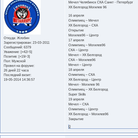
Мечел Челябинск СКА Санкт - Петербург
ХК Белгород Могилев 96
16 апреля
Олимпиец – Мечел
ХК Белгород – СКА
Открытие
Могилев96 – Центр
Откуда:
Жлобин
17 апреля
Зарегистрирован
: 23-03-2011
Олимпиец – Могилев96
Сообщений:
6379
СКА – Центр
Уважение:
[+42/-5]
Мечел – ХК Белгород
Позитив:
[+19/-3]
СКА – Могилев96
Пол:
Мужской
Мечел – Центр
Провел на форуме:
18 апреля
26 дней 22 часа
Олимпиец – СКА
Последний визит:
19-05-2014 14:36:57
ХК Белгород – Центр
Мечел - Могилев 96
Олимпиец – ХК Белгород
Super Skills
19 апреля
Мечел – СКА
Олимпиец – Центр
ХК Белгород – Могилев96
Закрытие
0