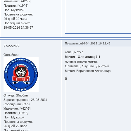
Уважение:
[+42/-5]
Позитив:
[+19/-3]
Пол:
Мужской
Провел на форуме:
26 дней 22 часа
Последний визит:
19-05-2014 14:36:57
Поделиться
16-04-2012 16:22:42
Zhlobin99
конец матча
Онлайнер
Мечел - Олимпиец 7:1
лучшие игроки матча:
Олимпиец: Якушкин Дмитрий
Мечел: Борисенков Александр
0
Откуда:
Жлобин
Зарегистрирован
: 23-03-2011
Сообщений:
6379
Уважение:
[+42/-5]
Позитив:
[+19/-3]
Пол:
Мужской
Провел на форуме:
26 дней 22 часа
Последний визит: