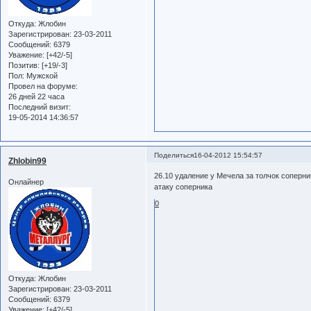
Откуда:
Жлобин
Зарегистрирован
: 23-03-2011
Сообщений:
6379
Уважение:
[+42/-5]
Позитив:
[+19/-3]
Пол:
Мужской
Провел на форуме:
26 дней 22 часа
Последний визит:
19-05-2014 14:36:57
Поделиться
16-04-2012 15:54:57
Zhlobin99
26.10 удаление у Мечела за толчок соперни
Онлайнер
атаку соперника
0
Откуда:
Жлобин
Зарегистрирован
: 23-03-2011
Сообщений:
6379
Уважение:
[+42/-5]