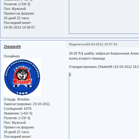
Позитив:
[+19/-3]
Пол:
Мужской
Провел на форуме:
26 дней 22 часа
Последний визит:
19-05-2014 14:36:57
Поделиться
16-04-2012 15:57:24
Zhlobin99
29.59
7:1
шайбу забросил Борисенков Алекс
Онлайнер
конец второго периода
Отредактировано Zhlobin99 (16-04-2012 16:0
0
Откуда:
Жлобин
Зарегистрирован
: 23-03-2011
Сообщений:
6379
Уважение:
[+42/-5]
Позитив:
[+19/-3]
Пол:
Мужской
Провел на форуме:
26 дней 22 часа
Последний визит: