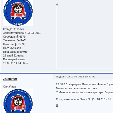
0
Откуда:
Жлобин
Зарегистрирован
: 23-03-2011
Сообщений:
6379
Уважение:
[+42/-5]
Позитив:
[+19/-3]
Пол:
Мужской
Провел на форуме:
26 дней 22 часа
Последний визит:
19-05-2014 14:36:57
Поделиться
16-04-2012 15:47:52
Zhlobin99
22.50
6:1
передачи Плясухина Ильи и Грузд
Онлайнер
Мечел играет в полном составе
У Мечела произошла смена вратаря. Ворот
Отредактировано Zhlobin99 (16-04-2012 16:0
0