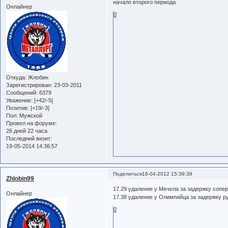
начало второго периода
Онлайнер
0
Откуда:
Жлобин
Зарегистрирован
: 23-03-2011
Сообщений:
6379
Уважение:
[+42/-5]
Позитив:
[+19/-3]
Пол:
Мужской
Провел на форуме:
26 дней 22 часа
Последний визит:
19-05-2014 14:36:57
Поделиться
16-04-2012 15:39:39
Zhlobin99
17.29 удаление у Мечела за задержку сопе
Онлайнер
17.38 удаление у Олимпийца за задержку р
0