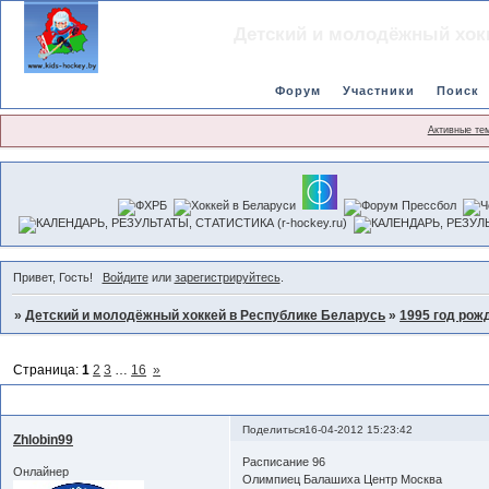
Детский и молодёжный хок
Форум
Участники
Поиск
Активные те
Привет, Гость!
Войдите
или
зарегистрируйтесь
.
»
Детский и молодёжный хоккей в Республике Беларусь
»
1995 год рож
Страница:
1
2
3
…
16
»
Могилев РБ: Турнир Junior Challenge Могилев 16-19.04.12
Поделиться
16-04-2012 15:23:42
Zhlobin99
Расписание 96
Онлайнер
Олимпиец Балашиха Центр Москва