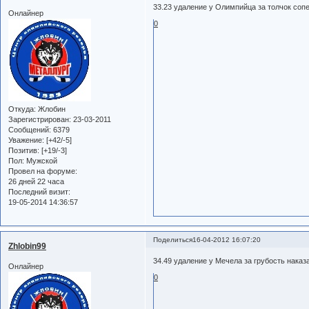
33.23 удаление у Олимпийца за толчок соп
Онлайнер
0
Откуда:
Жлобин
Зарегистрирован
: 23-03-2011
Сообщений:
6379
Уважение:
[+42/-5]
Позитив:
[+19/-3]
Пол:
Мужской
Провел на форуме:
26 дней 22 часа
Последний визит:
19-05-2014 14:36:57
Поделиться
16-04-2012 16:07:20
Zhlobin99
34.49 удаление у Мечела за грубость наказ
Онлайнер
0