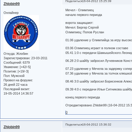
Поделиться
16-04-2012 15:25:39
Zhlobin99
Мечел - Олимпиец
Онлайнер
начало первого периода
ворота защищают:
Мечел: Бергер Сергей
Олимпиец: Попов Руслан
01.06 удаление у Олимпийца за игру высо
03.06 Олимпиец играет в полном составе
05.41 1:0 с передачи Шамышейского Леони
Откуда:
Жлобин
Зарегистрирован
: 23-03-2011
06.28 2:0 шайбу забросил Лучевников Конс
Сообщений:
6379
Уважение:
[+42/-5]
07.23 удаление у Мечела за задержку сопе
Позитив:
[+19/-3]
07.36 удаление у Мечела за толчок клюшко
Пол:
Мужской
Провел на форуме:
08.46 3:0 шайбу забросил Борисенков Алекс
26 дней 22 часа
Последний визит:
09.39 4:0 с передачи Ильи Ситникова шайб
19-05-2014 14:36:57
конец первого периода
Отредактировано Zhlobin99 (16-04-2012 15:3
0
Поделиться
16-04-2012 15:36:32
Zhlobin99