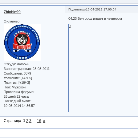
Поделиться
16-04-2012 17:00:54
Zhlobin99
04.23 Белгород играет в четвером
Онлайнер
0
Откуда:
Жлобин
Зарегистрирован
: 23-03-2011
Сообщений:
6379
Уважение:
[+42/-5]
Позитив:
[+19/-3]
Пол:
Мужской
Провел на форуме:
26 дней 22 часа
Последний визит:
19-05-2014 14:36:57
Страница:
1
2
3
…
16
»
Похожие темы