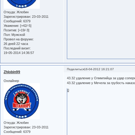
Откуда:
Жлобин
Зарегистрирован
: 23-03-2011
Сообщений:
6379
Уважение:
[+42/-5]
Позитив:
[+19/-3]
Пол:
Мужской
Провел на форуме:
26 дней 22 часа
Последний визит:
19-05-2014 14:36:57
Поделиться
16-04-2012 16:21:07
Zhlobin99
43.32 удаление у Олимпийца за удар сопе
Онлайнер
43.32 удаление у Мечела за грубость нака
0
Откуда:
Жлобин
Зарегистрирован
: 23-03-2011
Сообщений:
6379