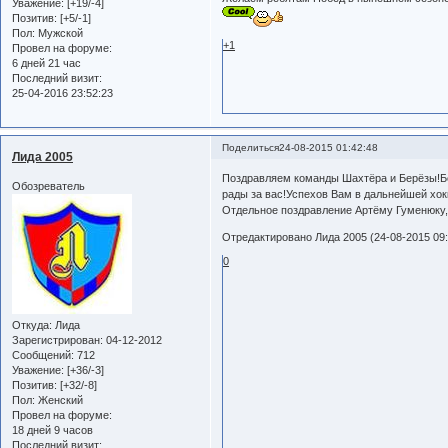
Уважение:
[+19/-4]
Позитив:
[+5/-1]
Пол:
Мужской
+1
Провел на форуме:
6 дней 21 час
Последний визит:
25-04-2016 23:52:23
Поделиться
24-08-2015 01:42:48
Лида 2005
Поздравляем команды Шахтёра и Берёзы!Бо
Обозреватель
рады за вас!Успехов Вам в дальнейшей хок
Отдельное поздравление Артёму Гуменюку,
Отредактировано Лида 2005 (24-08-2015 09:
0
Откуда:
Лида
Зарегистрирован
: 04-12-2012
Сообщений:
712
Уважение:
[+36/-3]
Позитив:
[+32/-8]
Пол:
Женский
Провел на форуме:
18 дней 9 часов
Последний визит: