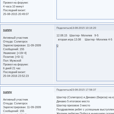
Провел на форуме:
4 часа 10 минут
Последний визит:
25-08-2015 20:49:07
Поделиться
13-08-2015 10:16:20
sunny
12.08.15 Шахтер- Могилев 9-5
Активный участник
вторая игра 13.08 Шахтер -Могилев 4-5
Откуда:
Солигорск
Зарегистрирован
: 11-09-2009
0
Сообщений:
155
Уважение:
[+19/-4]
Позитив:
[+5/-1]
Пол:
Мужской
Провел на форуме:
6 дней 21 час
Последний визит:
25-04-2016 23:52:23
Поделиться
23-08-2015 17:58:37
sunny
Шахтер (Солигорск) и Динамо (Береза) на к
Активный участник
Динамо 5 итоговое место
Откуда:
Солигорск
Шахтер призовое 3 место
Зарегистрирован
: 11-09-2009
Поздравляем ребят с успешным выступлением
Сообщений:
155
Желаем ребятам Побед в нынешнем сезоне 