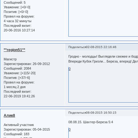
Сообщений:
5
Уважение:
[+0/-0]
Позитив:
[+0/-0]
Провел на форуме:
4 часа 32 минуты
Последний визит:
20-06-2016 10:27:14
Поделиться
02-08-2015 22:16:46
**region51**
Гродно - молодцы! Выглядели свежее и бод
Магистр
Впереди Кубок Гризли... Береза, вперед! Де
Зарегистрирован
: 26-09-2012
Сообщений:
2084
0
Уважение:
[+115/-20]
Позитив:
[+37/-6]
Провел на форуме:
1 месяц 2 дня
Последний визит:
22-06-2019 19:41:26
Поделиться
08-08-2015 16:50:15
Алик8
08.08.15. Шахтер-Береза 5:4
Активный участник
Зарегистрирован
: 05-04-2015
0
Сообщений:
183