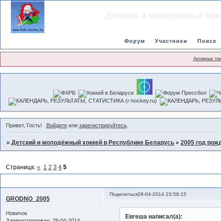
Детский и молодёжный хок
Форум
Участники
Поиск
Активные те
Привет, Гость!
Войдите
или
зарегистрируйтесь
.
»
Детский и молодёжный хоккей в Республике Беларусь
»
2005 год рож
Страница:
«
1
2
3
4
5
Товарищеские матчи и турниры команд 2005 г.
Поделиться
28-04-2014 23:58:15
GRODNO_2005
Новичок
Евгеша написал(а):
Зарегистрирован
: 28-04-2014