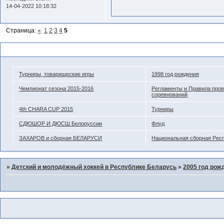
14-04-2022 10:18:32
Страница:
«
1
2
3
4
5
Похожие темы
Турниры, товарищеские игры
1998 год рождения
Чемпионат сезона 2015-2016
Регламенты и Правила про
соревнований
4th CHARA CUP 2015
Турниры
СДЮШОР И ДЮСШ Белоруссии
Флуд
ЗАХАРОВ и сборная БЕЛАРУСИ
Национальная сборная Рес
»
Детский и молодёжный хоккей в Республике Беларусь
»
2005 год рож