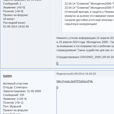
Сообщений:
1
22.04.14 "Олимпик" Молодечно2005-"
Уважение:
[+0/-0]
23.04.14 "Олимпик" Молодечно2005-"
Позитив:
[+0/-0]
Отличный вратарь и защита у Немана
Провел на форуме:
уважуха за рьяное отстаивание своих
18 минут
сыграли достойно,хотя ещё многому 
Последний визит:
серьёзную конкуренцию!
01-09-2014 19:02:46
Немного уточню информацию 22 апреля 2014
и 23 апреля 2014 года Молодечно 2005 - Г
за внимание и гостеприимство к ребятам гр
справедливым! Такое судейство для нас и 
Отредактировано GRODNO_2005 (29-04-201
0
Поделиться
11-06-2014 16:26:32
sunny
http://youtu.be/QP1ehecsPgk
Активный участник
Откуда:
Солигорск
0
Зарегистрирован
: 11-09-2009
Сообщений:
155
Уважение:
[+19/-4]
Позитив:
[+5/-1]
Пол:
Мужской
Провел на форуме:
6 дней 21 час