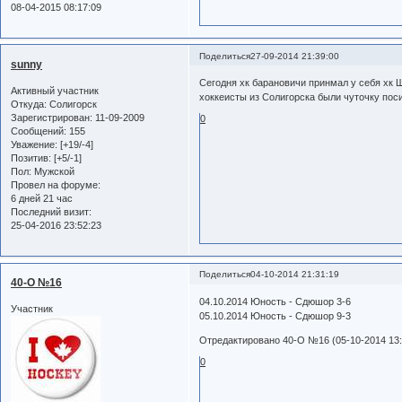
08-04-2015 08:17:09
Поделиться
27-09-2014 21:39:00
sunny
Сегодня хк барановичи принмал у себя хк Ш
Активный участник
хоккеисты из Солигорска были чуточку пос
Откуда:
Солигорск
Зарегистрирован
: 11-09-2009
0
Сообщений:
155
Уважение:
[+19/-4]
Позитив:
[+5/-1]
Пол:
Мужской
Провел на форуме:
6 дней 21 час
Последний визит:
25-04-2016 23:52:23
Поделиться
04-10-2014 21:31:19
40-О №16
04.10.2014 Юность - Сдюшор 3-6
Участник
05.10.2014 Юность - Сдюшор 9-3
Отредактировано 40-О №16 (05-10-2014 13:
0