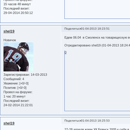
15 часов 48 минут
Последний визит:
29-04-2014 20:50:12
Поделиться
01-04-2013 18:23:51
shel19
Едем 06.04 в Смоленск на товарищескую вс
Новичок
Отредактировано shel19 (01-04-2013 18:24:
0
Зарегистрирован
: 14-03-2013
Сообщений:
4
Уважение:
[+0/-0]
Позитив:
[+0/-0]
Провел на форуме:
1 час 20 минут
Последний визит:
24-02-2014 21:22:01
Поделиться
01-04-2013 18:25:53
shel19
27-28 апреля ждем ХК Брянск 2005 к себе в