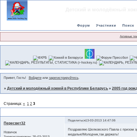
Детский и молодёжный хок
Форум
Участники
Поиск
Активные те
Привет, Гость!
Войдите
или
зарегистрируйтесь
.
»
Детский и молодёжный хоккей в Республике Беларусь
»
2005 год рож
Страница:
«
1
2
3
ХК Витебск 2005
Поделиться
13-03-2013 14:47:06
Пересвет32
Поздравляю Шелковского Павла с призом зри
Новичок
медалью!Молодчик,так держать!
Зарегистрирован
: 25-02-2013