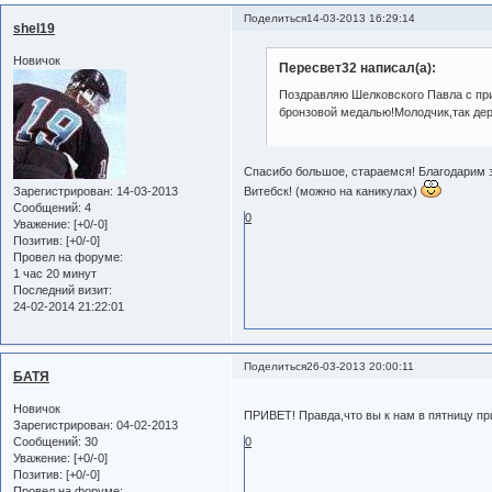
Поделиться
14-03-2013 16:29:14
shel19
Новичок
Пересвет32 написал(а):
Поздравляю Шелковского Павла с приз
бронзовой медалью!Молодчик,так дер
Спасибо большое, стараемся! Благодарим 
Витебск! (можно на каникулах)
Зарегистрирован
: 14-03-2013
Сообщений:
4
0
Уважение:
[+0/-0]
Позитив:
[+0/-0]
Провел на форуме:
1 час 20 минут
Последний визит:
24-02-2014 21:22:01
Поделиться
26-03-2013 20:00:11
БАТЯ
Новичок
ПРИВЕТ! Правда,что вы к нам в пятницу п
Зарегистрирован
: 04-02-2013
0
Сообщений:
30
Уважение:
[+0/-0]
Позитив:
[+0/-0]
Провел на форуме: