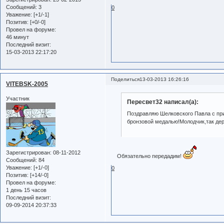
Сообщений:
3
0
Уважение:
[+1/-1]
Позитив:
[+0/-0]
Провел на форуме:
46 минут
Последний визит:
15-03-2013 22:17:20
Поделиться
13-03-2013 16:26:16
VITEBSK-2005
Участник
Пересвет32 написал(а):
Поздравляю Шелковского Павла с приз
бронзовой медалью!Молодчик,так дер
Зарегистрирован
: 08-11-2012
Обязательно передадим!
Сообщений:
84
Уважение:
[+1/-0]
0
Позитив:
[+14/-0]
Провел на форуме:
1 день 15 часов
Последний визит:
09-09-2014 20:37:33