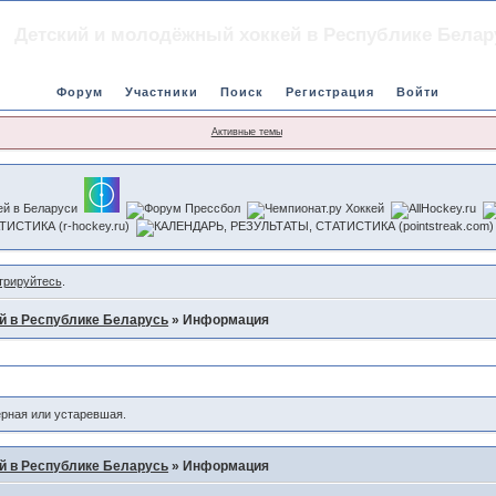
Детский и молодёжный хоккей в Республике Белар
Форум
Участники
Поиск
Регистрация
Войти
Активные темы
трируйтесь
.
й в Республике Беларусь
»
Информация
ерная или устаревшая.
й в Республике Беларусь
»
Информация