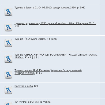
Турнир в Бресте 01-04.05.2010г среди команд 1996г.р
БХК
турнир среди команд 1995 г.р. в г.Могилёве с 26 по 29 апреля 2010 г.
val
Турнир RĪGA Кубок 2010 U-14
Kutni
Турнир ICEHOCKEY WORLD TOURNAMENT XIX Zell am See – Austria
1995г.р.
Kutni
[
1
2
]
Турнир памяти Н.М. Кишкина(Череповец)среди юношей
1994(30.03.2010)
Kutni
Золотая шайба
Kot
ТУРНИРЫ В ИЗРАИЛЕ
vakha