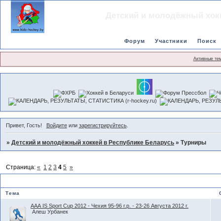
Детский и молодёжный хок
Форум
Участники
Поиск
Активные те
Привет, Гость!
Войдите
или
зарегистрируйтесь
.
»
Детский и молодёжный хоккей в Республике Беларусь
»
Турниры
Страница:
«
1
2
3
4
5
»
Турниры
Тема
ААА IS Sport Cup 2012 - Чехия 95-96 г.р. - 23-26 Августa 2012 г.
Алеш Урбанек