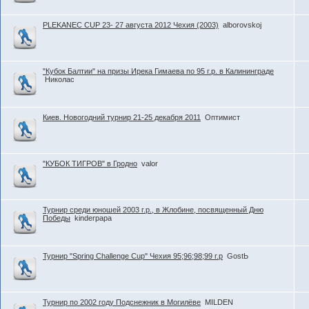
PLEKANEC CUP 23- 27 августа 2012 Чехия (2003)
alborovskoj
"Кубок Балтии" на призы Ирека Гимаева по 95 г.р. в Калининграде
Николас
Киев. Новогодний турнир 21-25 декабря 2011
Оптимист
"КУБОК ТИГРОВ" в Гродно
valor
Турнир среди юношей 2003 г.р., в Жлобине, посвященный Дню
Победы
kinderpapa
Турнир "Spring Challenge Cup" Чехия 95;96;98;99 г.р
GostЬ
Турнир по 2002 году Подснежник в Могилёве
MILDEN