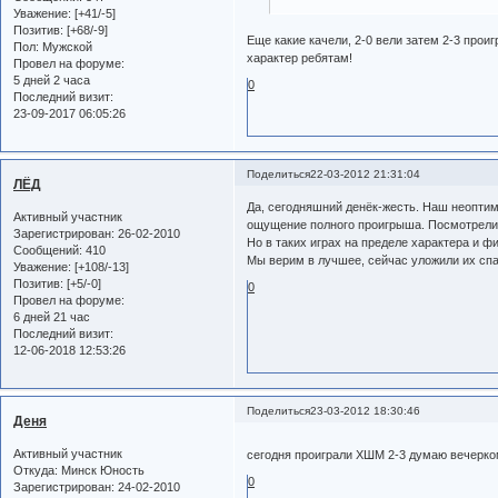
Уважение:
[+41/-5]
Позитив:
[+68/-9]
Еще какие качели, 2-0 вели затем 2-3 прои
Пол:
Мужской
характер ребятам!
Провел на форуме:
5 дней 2 часа
0
Последний визит:
23-09-2017 06:05:26
Поделиться
22-03-2012 21:31:04
ЛЁД
Да, сегодняшний денёк-жесть. Наш неопти
Активный участник
ощущение полного проигрыша. Посмотрели 
Зарегистрирован
: 26-02-2010
Но в таких играх на пределе характера и 
Сообщений:
410
Мы верим в лучшее, сейчас уложили их сп
Уважение:
[+108/-13]
Позитив:
[+5/-0]
0
Провел на форуме:
6 дней 21 час
Последний визит:
12-06-2018 12:53:26
Поделиться
23-03-2012 18:30:46
Деня
Активный участник
сегодня проиграли ХШМ 2-3 думаю вечерко
Откуда:
Минск Юность
0
Зарегистрирован
: 24-02-2010