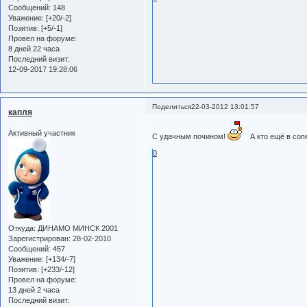
Сообщений:
148
Уважение:
[+20/-2]
Позитив:
[+5/-1]
Провел на форуме:
8 дней 22 часа
Последний визит:
12-09-2017 19:28:06
Поделиться
22-03-2012 13:01:57
капля
Активный участник
С удачным почином!
А кто ещё в соп
0
Откуда:
ДИНАМО МИНСК 2001
Зарегистрирован
: 28-02-2010
Сообщений:
457
Уважение:
[+134/-7]
Позитив:
[+233/-12]
Провел на форуме:
13 дней 2 часа
Последний визит: