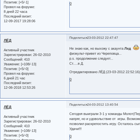
Позитив:
[+5/-1]
0
Провел на форуме:
8 дней 22 часа
Последний визит:
12-09-2017 19:28:06
Поделиться
23-03-2012 22:47:47
ЛЁД
Не знаю как, но выхожу с акаунта
Лед
Активный участник
физкульт-привет из Череповца...
Зарегистрирован
: 26-02-2010
p.s. продолжение следует...
Сообщений:
410
Ст.....в Д.
Уважение:
[+108/-13]
Позитив:
[+5/-0]
Отредактировано ЛЁД (23-03-2012 22:52:16
Провел на форуме:
6 дней 21 час
0
Последний визит:
12-06-2018 12:53:26
Поделиться
24-03-2012 13:40:54
ЛЁД
Сегодня выиграли 3-1 у команды Молот(Пер
Активный участник
напряг, но и удовольствие от игры. Возмож
Зарегистрирован
: 26-02-2010
позволил раскрепостить игру. Осталось сыг
Сообщений:
410
Удачи!!!
Уважение:
[+108/-13]
Позитив:
[+5/-0]
0
Провел на форуме: