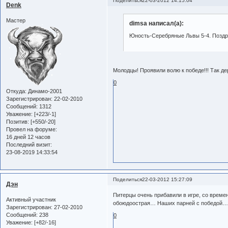
Поделиться
22-03-2012 14:15:04
Denk
Мастер
dimsa написал(а):
Юность-Серебряные Львы 5-4. Поздр
Молодцы! Проявили волю к победе!!! Так де
0
Откуда:
Динамо-2001
Зарегистрирован
: 22-02-2010
Сообщений:
1312
Уважение:
[+223/-1]
Позитив:
[+550/-20]
Провел на форуме:
16 дней 12 часов
Последний визит:
23-08-2019 14:33:54
Поделиться
22-03-2012 15:27:09
Дэн
Питерцы очень прибавили в игре, со време
Активный участник
обоюдоострая… Наших парней с победой
Зарегистрирован
: 27-02-2010
Сообщений:
238
0
Уважение:
[+82/-16]