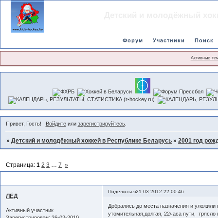
Детский и молодёжный хок
Форум
Участники
Поиск
Активные те
Привет, Гость!
Войдите
или
зарегистрируйтесь
.
»
Детский и молодёжный хоккей в Республике Беларусь
»
2001 год рож
Страница:
1
2
3
…
7
»
Юность в Череповце
Поделиться
21-03-2012 22:00:46
ЛЁД
Добрались до места назначения и уложили 
Активный участник
утомительная,долгая, 22часа пути, трясло
Зарегистрирован
: 26-02-2010