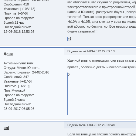
кто облопался, кто скучал по родителям, ко
Сообщений:
410
электросталевского с пристроенной второй
Уважение:
[+108/-13]
наша на Юности), разгрузили баулы , покор
Позитив:
[+5/-0]
теплотой. Только всех рассредоточили по р
Провел на форуме:
№10А и №10Б, а на ключах у всех написана 
6 дней 21 час
всё абсолютно бесплатно. Все недомогающи
Последний визит:
будем стараться!!!!
12-06-2018 12:53:26
+1
Поделиться
21-03-2012 22:09:13
Деня
Удачной игры с питерцами, они ведь стали 
Активный участник
привет , особенно детям и боевого настроени
Откуда:
Минск Юность
Зарегистрирован
: 24-02-2010
0
Сообщений:
347
Уважение:
[+41/-5]
Позитив:
[+68/-9]
Пол:
Мужской
Провел на форуме:
5 дней 2 часа
Последний визит:
23-09-2017 06:05:26
Поделиться
21-03-2012 23:20:48
ani
Если гостинеца не плохая почему некоторы