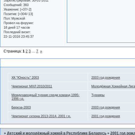
Зарегистрирован
: 30-01-2011
Сообщений:
360
Уважение:
[+37/-2]
Позитив:
[+304/-13]
Пол:
Мужской
Провел на форуме:
18 дней 17 часов
Последний визит:
22-11-2016 23:45:37
Страница:
1
2
3
…
7
»
Похожие темы
ХК "Юность" 2003
2003 год рождения
Чемпионат МХЛ 2010/2011
Молодёжная Хоккейная Лиг
Международный турнир среди команд 1995-
Турниры
1996 г.р.
Береза-2003
2003 год рождения
Чемпионат сезона 2013-2014. 2001 г.р.
2001 год рождения
»
Детский и молодёжный хоккей в Республике Беларусь
»
2001 год рож