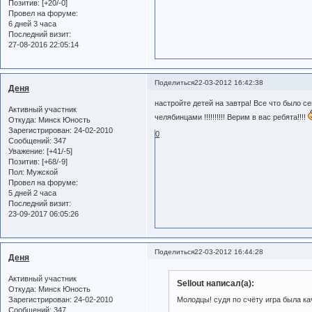
Позитив:
[+20/-0]
Провел на форуме:
6 дней 3 часа
Последний визит:
27-08-2016 22:05:14
Поделиться
22-03-2012 16:42:38
Деня
настройте детей на завтра! Все что было се
Активный участник
челябинцами !!!!!!!!!! Верим в вас ребята!!!!
Откуда:
Минск Юность
Зарегистрирован
: 24-02-2010
0
Сообщений:
347
Уважение:
[+41/-5]
Позитив:
[+68/-9]
Пол:
Мужской
Провел на форуме:
5 дней 2 часа
Последний визит:
23-09-2017 06:05:26
Поделиться
22-03-2012 16:44:28
Деня
Активный участник
Sellout написал(а):
Откуда:
Минск Юность
Зарегистрирован
: 24-02-2010
Молодцы! судя по счёту игра была к
Сообщений:
347