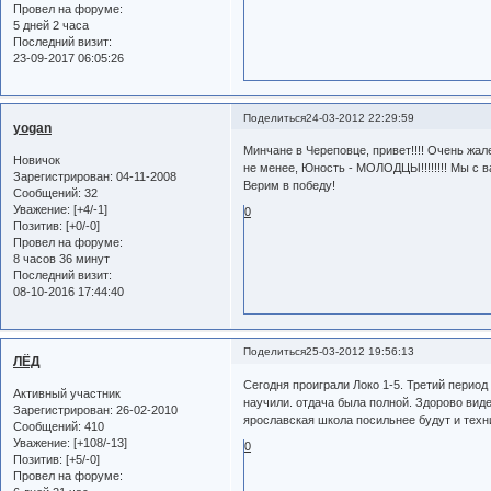
Провел на форуме:
5 дней 2 часа
Последний визит:
23-09-2017 06:05:26
Поделиться
24-03-2012 22:29:59
yogan
Минчане в Череповце, привет!!!! Очень жал
Новичок
не менее, Юность - МОЛОДЦЫ!!!!!!!! Мы с в
Зарегистрирован
: 04-11-2008
Верим в победу!
Сообщений:
32
Уважение:
[+4/-1]
0
Позитив:
[+0/-0]
Провел на форуме:
8 часов 36 минут
Последний визит:
08-10-2016 17:44:40
Поделиться
25-03-2012 19:56:13
ЛЁД
Сегодня проиграли Локо 1-5. Третий период
Активный участник
научили. отдача была полной. Здорово виде
Зарегистрирован
: 26-02-2010
ярославская школа посильнее будут и техн
Сообщений:
410
Уважение:
[+108/-13]
0
Позитив:
[+5/-0]
Провел на форуме: