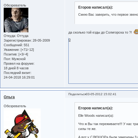
Обозреватель
Егоров написал(а):
Смею Вас заверить, что первое звен
да сколько той езды до Солигорска то ?!
Откуда:
Оттуда
0
Зарегистрирован
: 28-05-2009
Сообщений:
551
Уважение:
[+71/-12]
Позитив:
[+3/-4]
Пол:
Мужской
Провел на форуме:
18 дней 8 часов
Последний визит:
24-04-2018 16:29:01
Поделиться
03-05-2012 15:02:41
Ольга
Обозреватель
Егоров написал(а):
Elle Woods написал(а):
Что ж Вы так переживаете!!! У нас тр
силы те же.
А вот у СДЮШОРа были замечены 3 иг