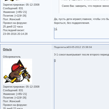
Зарегистрирован
: 05-12-2008
Смею Вас заверить, что первое звен
Сообщений:
831
Уважение:
[+85/-21]
Позитив:
[+119/-26]
Да, пусть дети играют,главное, чтобы это
Пол:
Женский
бороться, без подкрепления.
Провел на форуме:
25 дней 22 часа
+1
Последний визит:
23-09-2016 20:14:28
Поделиться
03-05-2012 15:38:04
Ольга
3-1 сокол выигрывает после второго перио
Обозреватель
0
Зарегистрирован
: 05-12-2008
Сообщений:
831
Уважение:
[+85/-21]
Позитив:
[+119/-26]
Пол:
Женский
Провел на форуме:
25 дней 22 часа