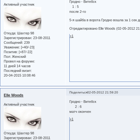
Гродно - Витебск
Активный участник
1 : 5
после 2-го
5-я шайба в ворота Гродно вошла за 1 сек д
Отредактировано Elle Woods (02-05-2012 21
Откуда:
Шахтер 98
+1
Зарегистрирован
: 23-08-2011
Сообщений:
239
Уважение:
[+40/-23]
Позитив:
[+87/-22]
Пол:
Женский
Провел на форуме:
11 дней 14 часов
Последний визит:
20-04-2015 10:08:46
Поделиться
02-05-2012 21:59:20
Elle Woods
Гродно - Витебск
Активный участник
2 : 6
матч окончен
+1
Откуда:
Шахтер 98
Зарегистрирован
: 23-08-2011