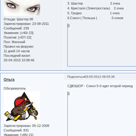
3. Шахтер 2 очка
4. Кристалл (Электросталь) 2 очка
5. Гродно 1 очко
6.Сокол ( Польша ) 0 очков
Откуда:
Шахтер 98
Зарегистрирован
: 23-08-2011
0
Сообщений:
239
Уважение:
[+40/-23]
Позитив:
[+87/-22]
Пол:
Женский
Провел на форуме:
11 дней 14 часов
Последний визит:
20-04-2015 10:08:46
Поделиться
03-05-2012 09:05:36
Ольга
СДЮШОР - Сокол 5-0 идет второй период
Обозреватель
0
Зарегистрирован
: 05-12-2008
Сообщений:
831
Уважение:
[+85/-21]