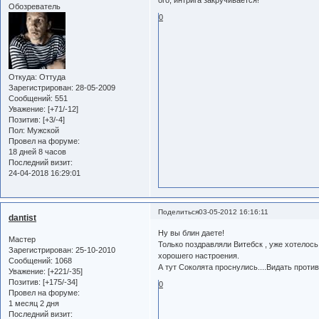
ого, интрига закручивается!
Обозреватель
0
Откуда:
Оттуда
Зарегистрирован
: 28-05-2009
Сообщений:
551
Уважение:
[+71/-12]
Позитив:
[+3/-4]
Пол:
Мужской
Провел на форуме:
18 дней 8 часов
Последний визит:
24-04-2018 16:29:01
Поделиться
03-05-2012 16:16:11
dantist
Ну вы блин даете!
Мастер
Только поздравляли Витебск , уже хотелос
Зарегистрирован
: 25-10-2010
хорошего настроения.
Сообщений:
1068
А тут Соколята проснулись....Видать против
Уважение:
[+221/-35]
Позитив:
[+175/-34]
0
Провел на форуме:
1 месяц 2 дня
Последний визит: