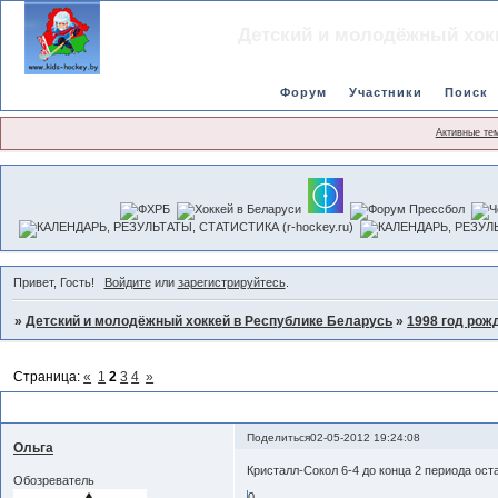
Детский и молодёжный хок
Форум
Участники
Поиск
Активные те
Привет, Гость!
Войдите
или
зарегистрируйтесь
.
»
Детский и молодёжный хоккей в Республике Беларусь
»
1998 год рож
Страница:
«
1
2
3
4
»
Турнир в Солигорске 2-4 мая 2012 года
Поделиться
02-05-2012 19:24:08
Ольга
Кристалл-Сокол 6-4 до конца 2 периода ост
Обозреватель
0