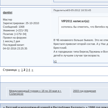
Поделиться
03-05-2012 16:53:45
dantist
Мастер
VIP2011 написал(а):
Зарегистрирован
: 25-10-2010
Сообщений:
1068
хотелось бы отметить, что Витебск п
Уважение:
[+221/-35]
Позитив:
[+175/-34]
Провел на форуме:
В ЧБ ненамного больше бывало. Это не отм
1 месяц 2 дня
Кристалл привозит второй состав. А у Нас дв
Последний визит:
Брестский.
04-02-2016 23:25:35
А в городишках типа Береза,Пружаны и Все
детей в лучшем случае три возраста.
+1
Страница:
«
1
2
3
4
»
Похожие темы
Международный турнир с 18 по 20 мая в г.
2003 год рождения
Солигорске
»
Детский и молодёжный хоккей в Республике Беларусь
»
1998 год рож