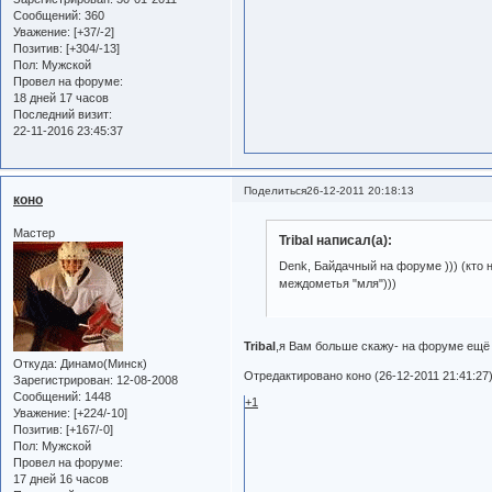
Сообщений:
360
Уважение:
[+37/-2]
Позитив:
[+304/-13]
Пол:
Мужской
Провел на форуме:
18 дней 17 часов
Последний визит:
22-11-2016 23:45:37
Поделиться
26-12-2011 20:18:13
коно
Мастер
Tribal написал(а):
Denk, Байдачный на форуме ))) (кто
междометья "мля")))
Tribal
,я Вам больше скажу- на форуме ещё
Откуда:
Динамо(Минск)
Отредактировано коно (26-12-2011 21:41:27
Зарегистрирован
: 12-08-2008
Сообщений:
1448
+1
Уважение:
[+224/-10]
Позитив:
[+167/-0]
Пол:
Мужской
Провел на форуме:
17 дней 16 часов