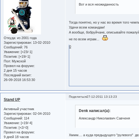
Вот и вся неожиданность
Тогда понятно, но у нас во время того чемп
Удачи всем командам!
А вообще, бобруйчане, описывайте пожалуйс
Откуда:
из 2001 года
не по всем играм...
Зарегистрирован
: 13-02-2010
0
Сообщений:
76
Уважение:
[+23/-1]
Позитив:
[+19/-1]
Пол:
Мужской
Провел на форуме:
2 дня 15 часов
Последний визит:
26-09-2018 16:53:30
Поделиться
27-12-2011 13:13:23
Stand UP
Активный участник
Denk написал(а):
Зарегистрирован
: 02-04-2010
Сообщений:
114
Александр Николаевич Савченя
Уважение:
[+19/-4]
Позитив:
[+2/-0]
Провел на форуме:
Хммм.... а куда предыдущего "рулевого" де
9 дней 18 часов