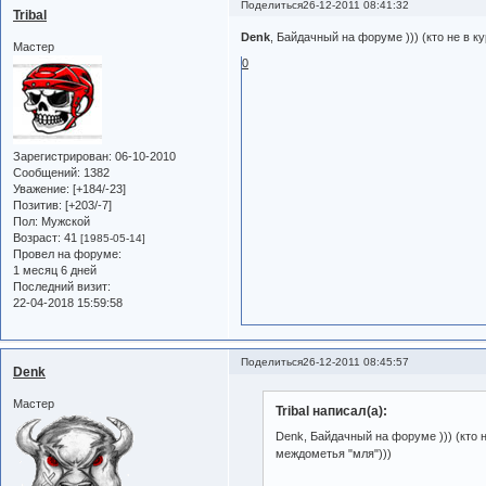
Поделиться
26-12-2011 08:41:32
Tribal
Denk
, Байдачный на форуме ))) (кто не в
Мастер
0
Зарегистрирован
: 06-10-2010
Сообщений:
1382
Уважение:
[+184/-23]
Позитив:
[+203/-7]
Пол:
Мужской
Возраст:
41
[1985-05-14]
Провел на форуме:
1 месяц 6 дней
Последний визит:
22-04-2018 15:59:58
Поделиться
26-12-2011 08:45:57
Denk
Мастер
Tribal написал(а):
Denk, Байдачный на форуме ))) (кто
междометья "мля")))