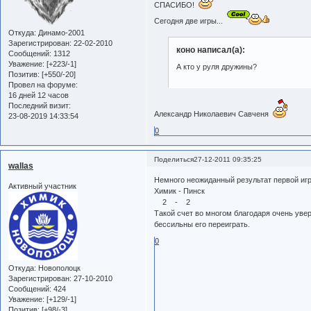
СПАСИБО!
Сегодня две игры...
Откуда:
Динамо-2001
Зарегистрирован
: 22-02-2010
коно написал(а):
Сообщений:
1312
Уважение:
[+223/-1]
А кто у руля дружины?
Позитив:
[+550/-20]
Провел на форуме:
16 дней 12 часов
Последний визит:
Александр Николаевич Савченя
23-08-2019 14:33:54
0
Поделиться
27-12-2011 09:35:25
wallas
Немного неожиданный результат первой игр
Активный участник
Химик - Пинск
2 - 2
Такой счет во многом благодаря очень уве
бессильны его переиграть.
0
Откуда:
Новополоцк
Зарегистрирован
: 27-10-2010
Сообщений:
424
Уважение:
[+129/-1]
Позитив:
[+98/-3]