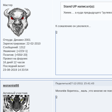
Мастер
Stand UP написал(а):
Хммм.... а куда предыдущего "рулево
К сожалению он уволился...
0
Откуда:
Динамо-2001
Зарегистрирован
: 22-02-2010
Сообщений:
1312
Уважение:
[+223/-1]
Позитив:
[+550/-20]
Провел на форуме:
16 дней 12 часов
Последний визит:
23-08-2019 14:33:54
Поделиться
27-12-2011 15:41:43
могилёв98
Могилёв боритесь , жаль ,что многие не по
Активный участник
0