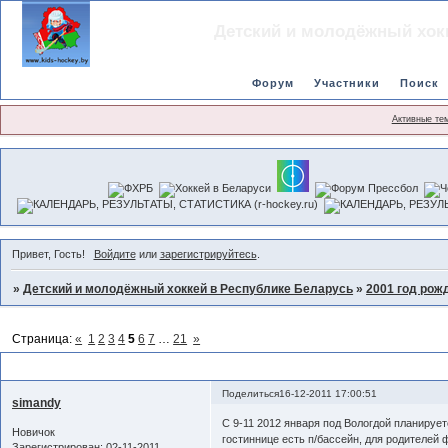
Детский и молодёжный хок
Форум
Участники
Поиск
Активные те
Привет, Гость!
Войдите
или
зарегистрируйтесь
.
»
Детский и молодёжный хоккей в Республике Беларусь
»
2001 год рож
Страница:
«
1
2
3
4
5
6
7
…
21
»
Турниры 2001 года
Поделиться
16-12-2011 17:00:51
simandy
С 9-11 2012 января под Вологдой планируетс
Новичок
гостиннице есть п/бассейн, для родителей
Зарегистрирован
: 02-11-2011