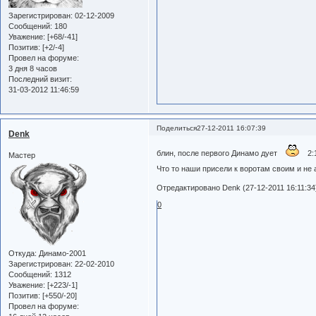
Зарегистрирован
: 02-12-2009
Сообщений:
180
Уважение:
[+68/-41]
Позитив:
[+2/-4]
Провел на форуме:
3 дня 8 часов
Последний визит:
31-03-2012 11:46:59
Поделиться
27-12-2011 16:07:39
Denk
блин, после первого Динамо дует
2:1
Мастер
Что то наши присели к воротам своим и не 
Отредактировано Denk (27-12-2011 16:11:34
0
Откуда:
Динамо-2001
Зарегистрирован
: 22-02-2010
Сообщений:
1312
Уважение:
[+223/-1]
Позитив:
[+550/-20]
Провел на форуме: