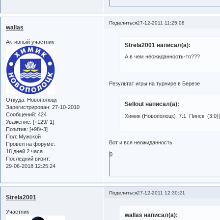
Поделиться
27-12-2011 11:25:08
wallas
Активный участник
Strela2001 написал(а):
А в чем неожиданность-то???
Результат игры на турнире в Березе
Откуда:
Новополоцк
Sellout написал(а):
Зарегистрирован
: 27-10-2010
Сообщений:
424
Химик (Новополоцк) 7:1 Пинск (3:0)(2
Уважение:
[+129/-1]
Позитив:
[+98/-3]
Пол:
Мужской
Вот и вся неожиданность
Провел на форуме:
18 дней 2 часа
0
Последний визит:
29-06-2018 12:25:24
Поделиться
27-12-2011 12:30:21
Strela2001
Участник
wallas написал(а):