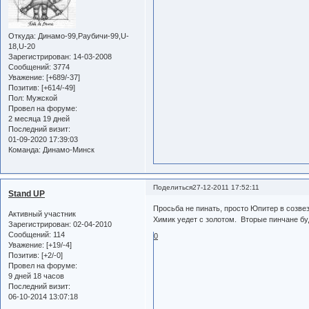
Откуда:
Динамо-99,Раубичи-99,U-
18,U-20
Зарегистрирован
: 14-03-2008
Сообщений:
3774
Уважение:
[+689/-37]
Позитив:
[+614/-49]
Пол:
Мужской
Провел на форуме:
2 месяца 19 дней
Последний визит:
01-09-2020 17:39:03
Команда:
Динамо-Минск
Поделиться
27-12-2011 17:52:11
Stand UP
Просьба не пинать, просто Юпитер в созвез
Активный участник
Химик уедет с золотом. Вторые пинчане буд
Зарегистрирован
: 02-04-2010
Сообщений:
114
0
Уважение:
[+19/-4]
Позитив:
[+2/-0]
Провел на форуме:
9 дней 18 часов
Последний визит:
06-10-2014 13:07:18