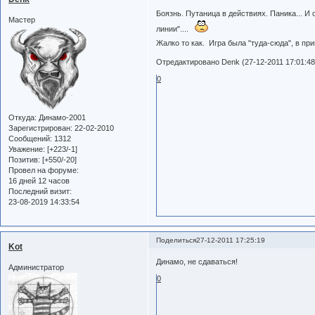
Боязнь. Путаница в действиях. Паника... И
Мастер
линии"....
Жалко то как. Игра была "туда-сюда", в п
Отредактировано Denk (27-12-2011 17:01:48
0
Откуда:
Динамо-2001
Зарегистрирован
: 22-02-2010
Сообщений:
1312
Уважение:
[+223/-1]
Позитив:
[+550/-20]
Провел на форуме:
16 дней 12 часов
Последний визит:
23-08-2019 14:33:54
Поделиться
27-12-2011 17:25:19
Kot
Динамо, не сдаваться!
Администратор
0