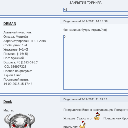
ЗАКРЫТИЕ ТУРНИРА
+1
Поделиться
21-12-2011 14:14:38
DEMAN
без заливак будем играть?))))
Активный участник
Откуда:
Могилёв
0
Зарегистрирован
: 11-01-2010
Сообщений:
194
Уважение:
[+8/-0]
Позитив:
[+16/-5]
Пол:
Мужской
Возраст:
43
[1983-08-10]
ICQ:
356997325
Провел на форуме:
7 дней 1 час
Последний визит:
14-09-2015 15:17:44
Поделиться
23-12-2011 11:39:13
Denk
Поздравляю Всех с наступающим Рождест
Мастер
Успехов! Ярких игр!
Прекрасных бро
приемов!!!