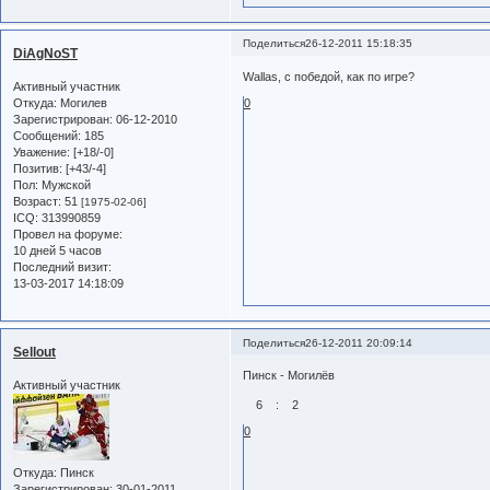
Поделиться
26-12-2011 15:18:35
DiAgNoST
Wallas, с победой, как по игре?
Активный участник
Откуда:
Могилев
0
Зарегистрирован
: 06-12-2010
Сообщений:
185
Уважение:
[+18/-0]
Позитив:
[+43/-4]
Пол:
Мужской
Возраст:
51
[1975-02-06]
ICQ:
313990859
Провел на форуме:
10 дней 5 часов
Последний визит:
13-03-2017 14:18:09
Поделиться
26-12-2011 20:09:14
Sellout
Пинск - Могилёв
Активный участник
6 : 2
0
Откуда:
Пинск
Зарегистрирован
: 30-01-2011