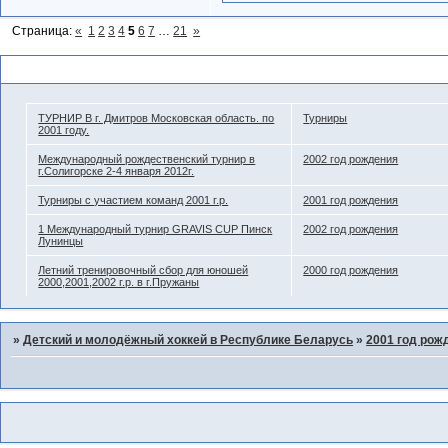
Страница:
«
1
2
3
4
5
6
7
…
21
»
Похожие темы
ТУРНИР В г. Дмитров Московская область. по
Турниры
2001 году.
Международный рождественский турнир в
2002 год рождения
г.Солигорске 2-4 января 2012г.
Турниры с участием команд 2001 г.р.
2001 год рождения
1 Международный турнир GRAVIS CUP Пинск
2002 год рождения
Лунинцы
Летний тренировочный сбор для юношей
2000 год рождения
2000,2001,2002 г.р. в г.Пружаны
»
Детский и молодёжный хоккей в Республике Беларусь
»
2001 год рож