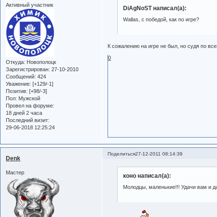
Активный участник
DiAgNoST написал(а):
Wallas, с победой, как по игре?
К сожалению на игре не был, но судя по все
0
Откуда:
Новополоцк
Зарегистрирован
: 27-10-2010
Сообщений:
424
Уважение:
[+129/-1]
Позитив:
[+98/-3]
Пол:
Мужской
Провел на форуме:
18 дней 2 часа
Последний визит:
29-06-2018 12:25:24
Поделиться
27-12-2011 08:14:39
Denk
Мастер
коно написал(а):
Молодцы, маленькие!!! Удачи вам и д