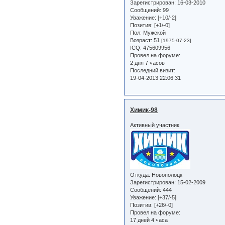
Зарегистрирован
: 16-03-2010
Сообщений:
99
Уважение:
[+10/-2]
Позитив:
[+1/-0]
Пол:
Мужской
Возраст:
51
[1975-07-23]
ICQ:
475609956
Провел на форуме:
2 дня 7 часов
Последний визит:
19-04-2013 22:06:31
Химик-98
Активный участник
Откуда:
Новополоцк
Зарегистрирован
: 15-02-2009
Сообщений:
444
Уважение:
[+37/-5]
Позитив:
[+26/-0]
Провел на форуме:
17 дней 4 часа