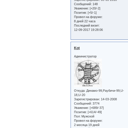
Сообщений:
148
Уважение:
[+20/-2]
Позитив:
[+5/-1]
Провел на форуме:
8 дней 22 часа
Последний визит:
12-09-2017 19:28:06
Kot
Администратор
Откуда:
Динамо-99,Раубичи-99,U-
18,U-20
Зарегистрирован
: 14-03-2008
Сообщений:
3774
Уважение:
[+689/-37]
Позитив:
[+614/-49]
Пол:
Мужской
Провел на форуме:
2 месяца 19 дней