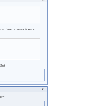
меля. Были счета и побольше,
2324
71
ge=r