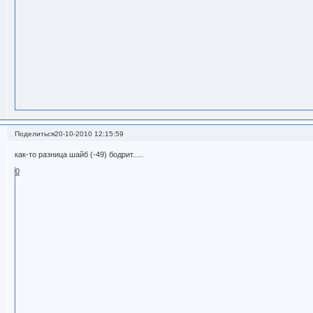
Поделиться
20-10-2010 12:15:59
как-то разница шайб (-49) бодрит.....
0