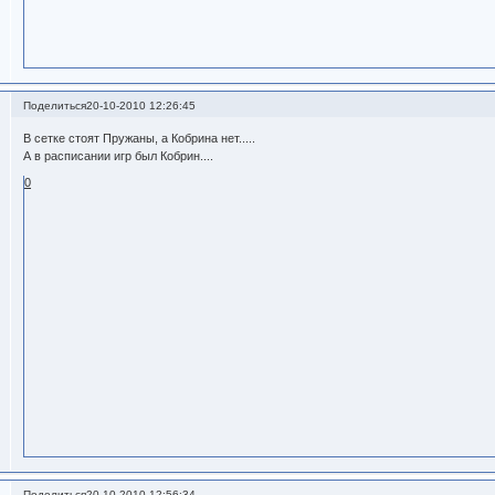
Поделиться
20-10-2010 12:26:45
В сетке стоят Пружаны, а Кобрина нет.....
А в расписании игр был Кобрин....
0
Поделиться
20-10-2010 12:56:34