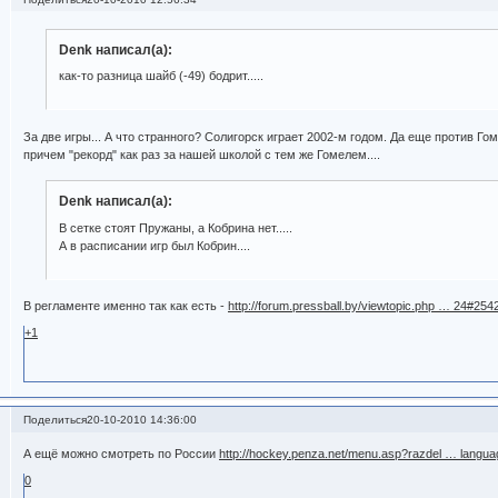
Denk написал(а):
как-то разница шайб (-49) бодрит.....
За две игры... А что странного? Солигорск играет 2002-м годом. Да еще против Го
причем "рекорд" как раз за нашей школой с тем же Гомелем....
Denk написал(а):
В сетке стоят Пружаны, а Кобрина нет.....
А в расписании игр был Кобрин....
В регламенте именно так как есть -
http://forum.pressball.by/viewtopic.php … 24#254
+1
Поделиться
20-10-2010 14:36:00
А ещё можно смотреть по России
http://hockey.penza.net/menu.asp?razdel … langua
0