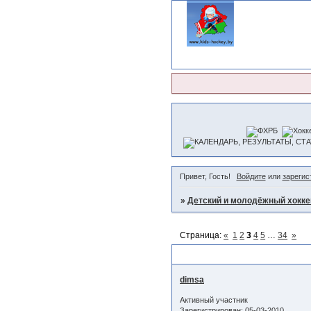
Привет, Гость!
Войдите
или
зарегис
»
Детский и молодёжный хокке
Страница:
«
1
2
3
4
5
…
34
»
Чемпионат сезона 2010-2011
dimsa
Активный участник
Зарегистрирован
: 05-03-2010