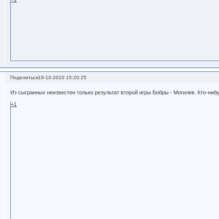
Поделиться
19-10-2010 15:20:25
Из сыгранных неизвестен только результат второй игры Бобры - Могилев. Кто-нибу
+1