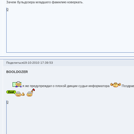
Зачем бульдозера младшего фамилию коверкать.
0
Поделиться
19-10-2010 17:39:53
BOOLDOZER
я же предупреждал о плохой дикции судьи-информатора
Поздрав
0