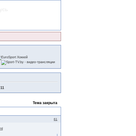
усь
011
Тема закрыта
61
ml