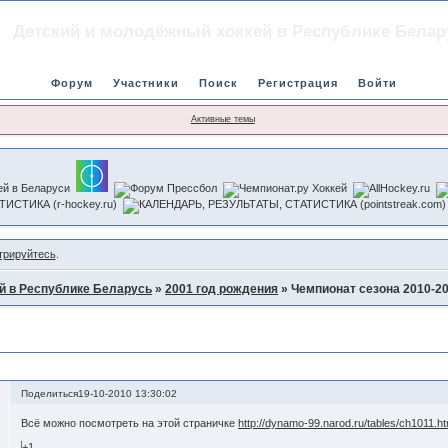
Детский и молодёжный хоккей в Республике Белар
Форум
Участники
Поиск
Регистрация
Войти
Активные темы
трируйтесь
.
й в Республике Беларусь
»
2001 год рождения
»
Чемпионат сезона 2010-2
Поделиться
19-10-2010 13:30:02
Всё можно посмотреть на этой страничке
http://dynamo-99.narod.ru/tables/ch1011.ht
+1