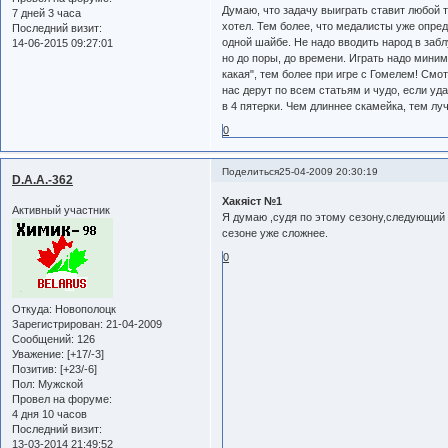
Думаю, что задачу выиграть ставит любой т
7 дней 3 часа
хотел. Тем более, что медалисты уже опред
Последний визит:
одной шайбе. Не надо вводить народ в забл
14-06-2015 09:27:01
но до поры, до времени. Играть надо миним
какая", тем более при игре с Гомелем! Смот
нас дерут по всем статьям и чудо, если уда
в 4 пятерки. Чем длиннее скамейка, тем лу
0
Поделиться
25-04-2009 20:30:19
D.A.A.-362
Хакяiст №1
Активный участник
Я думаю ,судя по этому сезону,следующий
сезоне уже сложнее.
0
Откуда:
Новополоцк
Зарегистрирован
: 21-04-2009
Сообщений:
126
Уважение:
[+17/-3]
Позитив:
[+23/-6]
Пол:
Мужской
Провел на форуме:
4 дня 10 часов
Последний визит:
13-03-2014 21:49:52