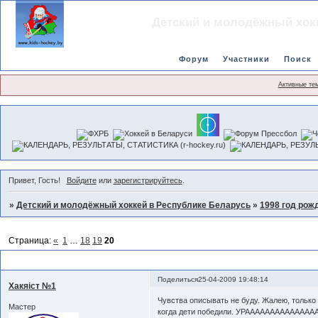
Детский и молодёжный хок
Форум
Участники
Поиск
Активные те
Привет, Гость!
Войдите
или
зарегистрируйтесь
.
»
Детский и молодёжный хоккей в Республике Беларусь
»
1998 год рож
Страница:
«
1
…
18
19
20
Чемпионат 2008-2009гг.
Поделиться
25-04-2009 19:48:14
Хакяiст №1
Чувства описывать не буду. Жалею, только 
Мастер
когда дети победили. УРААААААААААААААА