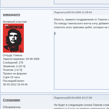
Поделиться
25-04-2009 21:59:04
команданте
Юность, примите поздравления от Гомеля 
Активный участник
По поводу гомельского матча хочу добавит
отметить всех приезжих ребят, которые на 
0
Откуда:
Гомель
Зарегистрирован
: 04-08-2006
Сообщений:
276
Уважение:
[+12/-0]
Позитив:
[+1/-0]
Провел на форуме:
3 дня 23 часа
Последний визит:
30-03-2012 16:44:40
Поделиться
25-04-2009 23:17:08
Степанович
Не будет в следующем сезоне Гомелю сложне
Обозреватель
пятёрки за 2 года до первого чемпионата. П