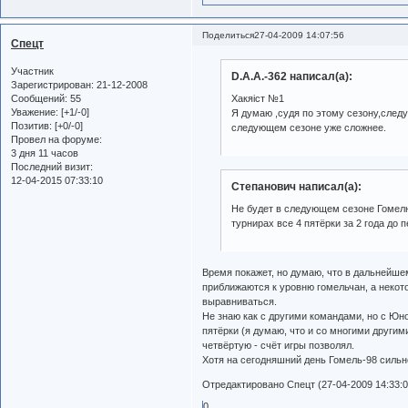
Поделиться
27-04-2009 14:07:56
Спецт
Участник
D.A.A.-362 написал(а):
Зарегистрирован
: 21-12-2008
Сообщений:
55
Хакяiст №1
Уважение:
[+1/-0]
Я думаю ,судя по этому сезону,след
Позитив:
[+0/-0]
следующем сезоне уже сложнее.
Провел на форуме:
3 дня 11 часов
Последний визит:
12-04-2015 07:33:10
Степанович написал(а):
Не будет в следующем сезоне Гомелю 
турнирах все 4 пятёрки за 2 года до 
Время покажет, но думаю, что в дальнейше
приближаются к уровню гомельчан, а некот
выравниваться.
Не знаю как с другими командами, но с Юно
пятёрки (я думаю, что и со многими други
четвёртую - счёт игры позволял.
Хотя на сегодняшний день Гомель-98 сильне
Отредактировано Спецт (27-04-2009 14:33:0
0