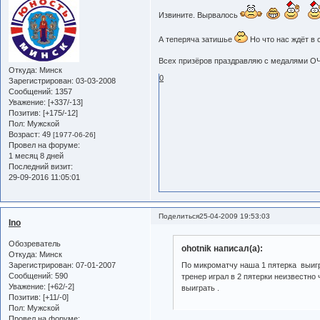
Извините. Вырвалось
А теперяча затишье
Но что нас ждёт в
Всех призёров праздравляю с медалями О
Откуда:
Минск
0
Зарегистрирован
: 03-03-2008
Сообщений:
1357
Уважение:
[+337/-13]
Позитив:
[+175/-12]
Пол:
Мужской
Возраст:
49
[1977-06-26]
Провел на форуме:
1 месяц 8 дней
Последний визит:
29-09-2016 11:05:01
Поделиться
25-04-2009 19:53:03
Ino
Обозреватель
ohotnik написал(а):
Откуда:
Минск
Зарегистрирован
: 07-01-2007
По микроматчу наша 1 пятерка выиграл
Сообщений:
590
тренер играл в 2 пятерки неизвестно
Уважение:
[+62/-2]
выиграть .
Позитив:
[+11/-0]
Пол:
Мужской
Провел на форуме: