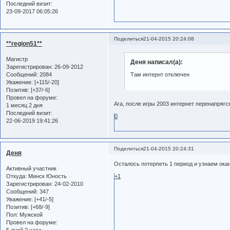
Последний визит:
23-09-2017 06:05:26
Поделиться
21-04-2015 20:24:08
**region51**
Магистр
Деня написал(а):
Зарегистрирован
: 26-09-2012
Сообщений:
2084
Там интернт отключен
Уважение:
[+115/-20]
Позитив:
[+37/-6]
Провел на форуме:
Ага, после игры 2003 интернет перенапряг
1 месяц 2 дня
Последний визит:
0
22-06-2019 19:41:26
Поделиться
21-04-2015 20:24:31
Деня
Осталось потерпеть 1 период и узнаем ока
Активный участник
Откуда:
Минск Юность
+1
Зарегистрирован
: 24-02-2010
Сообщений:
347
Уважение:
[+41/-5]
Позитив:
[+68/-9]
Пол:
Мужской
Провел на форуме:
5 дней 2 часа