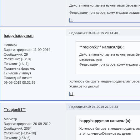
Действительно, зачем нужны игры Березы
Федерация- то в курсе, кому медали разда
-1
Поделиться
19-04-2015 20:44:48
happyhappyman
Новичок
**region51** написал(а):
Зарегистрирован
: 11-09-2014
Сообщений:
29
Действительно, зачем нужны игры Бе
Уважение:
[+3/-0]
распределило
Позитив:
[+4/-1]
Федерация- то в курсе, кому медали 
Провел на форуме:
17 часов 7 минут
Последний визит:
Хотелось бы одеть медали родителям Берёзы
09-08-2015 00:32:59
Успехов их детям!
+1
Поделиться
19-04-2015 21:08:33
**region51**
Магистр
happyhappyman написал(а):
Зарегистрирован
: 26-09-2012
Сообщений:
2084
Хотелось бы одеть медали родителям 
Уважение:
[+115/-20]
это получится!Успехов их детям!
Позитив:
[+37/-6]