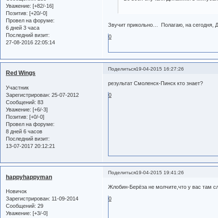
Уважение:
[+82/-16]
Позитив:
[+20/-0]
Провел на форуме:
Звучит прикольно… Полагаю, на сегодня, 
6 дней 3 часа
Последний визит:
0
27-08-2016 22:05:14
Поделиться
19-04-2015 16:27:26
Red Wings
результат Смоленск-Пинск кто знает?
Участник
Зарегистрирован
: 25-07-2012
0
Сообщений:
83
Уважение:
[+6/-3]
Позитив:
[+0/-0]
Провел на форуме:
8 дней 6 часов
Последний визит:
13-07-2017 20:12:21
Поделиться
19-04-2015 19:41:26
happyhappyman
Жлобин-Берёза не молчите,что у вас там с
Новичок
Зарегистрирован
: 11-09-2014
0
Сообщений:
29
Уважение:
[+3/-0]