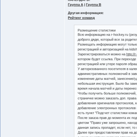
Группа А
|
Группа B
Другая информация:
Рейтинг команд
Размещение статистики
Всю информацию на r-hockey.ru (рез
доброго дядю, который все за родите
Размещать информацию могут только 
регистрацией и авторизацией на kidsh
Зарегистрироваться можно на
http://
котором будет ссылка. При переходе
регистрацией или утере пароля обращ
У авторизованного посетителя в кал
административных полномочий в зави
изменение даты матчей, занесение/у
небольшая инструкция. Было бы заме
время начала матчей и даты перенес
Чтобы получить больше полномочий, в
страничке можно заказать доп. права
добавления оригиналов протоколов, к
добавление электронных протоколов н
есть пункт "Подсчет статистики кома
После заказа прав до момента их по
цветом "Право уже запрошено, наход
данная запись пропадет, если нет, то
Далее при предоставлении прав на до