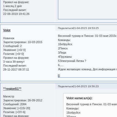
Провел на форуме:
1 месяц 2 дня
Последний визит:
22-06-2019 19:41:26
Поделиться
21-04-2015 19:53:25
Volot
Весенний турнир в Пинске. 01-03 мая 2015г.
Новичок
Команды:
Зарегистрирован
: 10-03-2015
1Бобруйск
Сообщений:
2
2Пинск
Уважение:
[+0/-0]
3Лида
Позитив:
[+0/-0]
4Пружаны
Провел на форуме:
5Электронай Литва ?
3 часа 39 минут
6.....
Последний визит:
Ждем желающих команд. Доп.информация п
28-11-2017 08:37:11
0
Поделиться
21-04-2015 19:56:23
**region51**
Магистр
Volot написал(а):
Зарегистрирован
: 26-09-2012
Сообщений:
2084
Весенний турнир в Пинске. 01-03 мая 
Уважение:
[+115/-20]
Команды:
Позитив:
[+37/-6]
1Бобруйск
Провел на форуме:
2Пинск