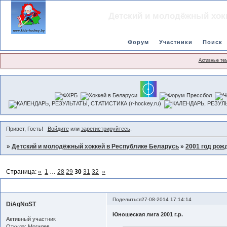
Детский и молодёжный хок
Форум
Участники
Поиск
Активные те
Привет, Гость!
Войдите
или
зарегистрируйтесь
.
»
Детский и молодёжный хоккей в Республике Беларусь
»
2001 год рож
Страница:
«
1
…
28
29
30
31
32
»
Чемпионат сезона 2014-2015. 2001 г.р.
Поделиться
27-08-2014 17:14:14
DiAgNoST
Юношеская лига 2001 г.р.
Активный участник
Откуда:
Могилев