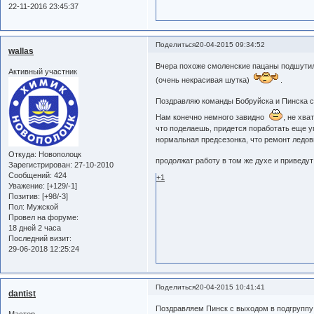
22-11-2016 23:45:37
Поделиться
20-04-2015 09:34:52
wallas
Вчера похоже смоленские пацаны подшутили
Активный участник
(очень некрасивая шутка)
.
Поздравляю команды Бобруйска и Пинска с 
Нам конечно немного завидно
, не хва
что поделаешь, придется поработать еще у
нормальная предсезонка, что ремонт ледови
Откуда:
Новополоцк
продолжат работу в том же духе и приведу
Зарегистрирован
: 27-10-2010
Сообщений:
424
+1
Уважение:
[+129/-1]
Позитив:
[+98/-3]
Пол:
Мужской
Провел на форуме:
18 дней 2 часа
Последний визит:
29-06-2018 12:25:24
Поделиться
20-04-2015 10:41:41
dantist
Поздравляем Пинск с выходом в подгруппу 