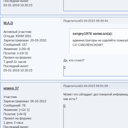
Последний визит:
03-01-2019 10:30:23
Поделиться
21-04-2015 09:49:44
W.A.D
Активный участник
sergey1976 написал(а):
Откуда:
ЮНМ 2001
Зарегистрирован
: 20-03-2010
администраторы не удаляйте пожа
Сообщений:
157
СО СМОЛЕНСКОМ?
Уважение:
[+26/-4]
Позитив:
[+19/-5]
Провел на форуме:
Да, кто стоял?
7 дней 11 часов
Последний визит:
0
03-01-2019 10:30:23
Поделиться
21-04-2015 09:51:09
номер 37
Может кто обладает достоверной информац
Участник
как есть?
Зарегистрирован
: 06-10-2012
Сообщений:
78
0
Уважение:
[+11/-1]
Позитив:
[+9/-0]
Провел на форуме:
1 день 3 часа
Последний визит: