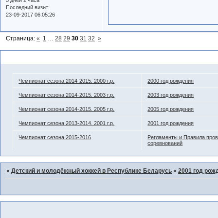
Последний визит:
23-09-2017 06:05:26
Страница:
«
1
…
28
29
30
31
32
»
Похожие темы
Чемпионат сезона 2014-2015. 2000 г.р.
2000 год рождения
Чемпионат сезона 2014-2015. 2003 г.р.
2003 год рождения
Чемпионат сезона 2014-2015. 2005 г.р.
2005 год рождения
Чемпионат сезона 2013-2014. 2001 г.р.
2001 год рождения
Чемпионат сезона 2015-2016
Регламенты и Правила про
соревнований
»
Детский и молодёжный хоккей в Республике Беларусь
»
2001 год рож