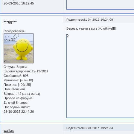
20-03-2016 16:19:45
Поделиться
21-04-2015 10:24:09
***68***
Береза, удачи вам в Жлобине!!!!!
Обозреватель
0
Откуда:
Береза
Зарегистрирован
: 19-12-2011
Сообщений:
996
Уважение:
[+37/-10]
Позитив:
[+99/-25]
Пол:
Женский
Возраст:
42
[1984-03-04]
Провел на форуме:
11 дней 6 часов
Последний визит:
28-10-2015 22:44:26
Поделиться
21-04-2015 10:26:33
wallas