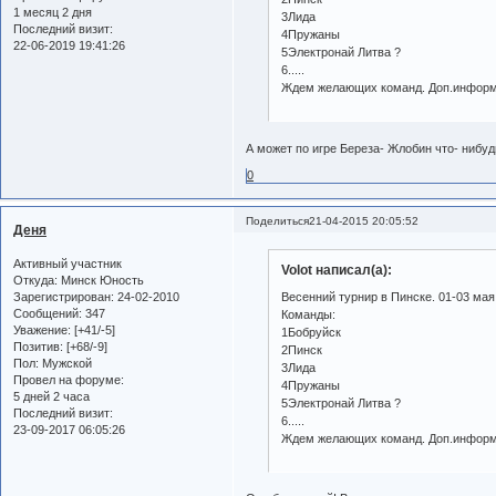
1 месяц 2 дня
3Лида
Последний визит:
4Пружаны
22-06-2019 19:41:26
5Электронай Литва ?
6.....
Ждем желающих команд. Доп.информа
А может по игре Береза- Жлобин что- нибуд
0
Поделиться
21-04-2015 20:05:52
Деня
Активный участник
Volot написал(а):
Откуда:
Минск Юность
Зарегистрирован
: 24-02-2010
Весенний турнир в Пинске. 01-03 мая 
Сообщений:
347
Команды:
Уважение:
[+41/-5]
1Бобруйск
Позитив:
[+68/-9]
2Пинск
Пол:
Мужской
3Лида
Провел на форуме:
4Пружаны
5 дней 2 часа
5Электронай Литва ?
Последний визит:
6.....
23-09-2017 06:05:26
Ждем желающих команд. Доп.информа