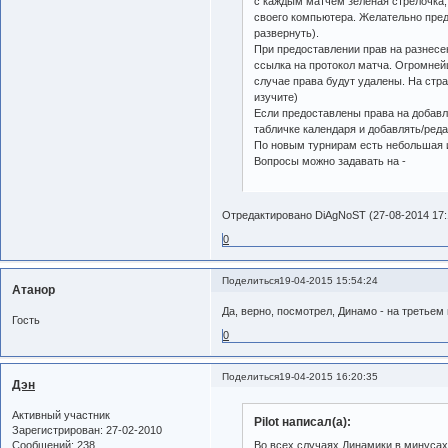
с каждым матчем зеленая стрелочка,
своего компьютера. Желательно пред
развернуть).
При предоставлении прав на разнесен
ссылка на протокол матча. Огромней
случае права будут удалены. На стр
изучите)
Если предоставлены права на добавл
табличке календаря и добавлять/реда
По новым турнирам есть небольшая 
Вопросы можно задавать на -
Отредактировано DiAgNoST (27-08-2014 17:
0
Поделиться
19-04-2015 15:54:24
Атанор
Да, верно, посмотрел, Динамо - на третьем
Гость
0
Поделиться
19-04-2015 16:20:35
Дэн
Активный участник
Pilot написал(а):
Зарегистрирован
: 27-02-2010
Сообщений:
238
Во всех случаях Динамики в минусах