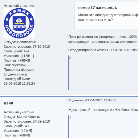
Активный участник
номер 37 написал(а):
Может кто обладает достоверной ин
или оставят как есть?
Пока регламент не утвержден - никто 100%
конференции типа восток-запад или север-ю
Откуда:
Новополоцк
Зарегистрирован
: 27-10-2010
Отредактировано wallas (21-04-2015 10:28:2
Сообщений:
424
Уважение:
[+129/-1]
0
Позитив:
[+98/-3]
Пол:
Мужской
Провел на форуме:
18 дней 2 часа
Последний визит:
29-06-2018 12:25:24
Поделиться
21-04-2015 13:54:30
Деня
Ждем прямой трансляции из Жлобина! Хоть 
Активный участник
Откуда:
Минск Юность
0
Зарегистрирован
: 24-02-2010
Сообщений:
347
Уважение:
[+41/-5]
Позитив:
[+68/-9]