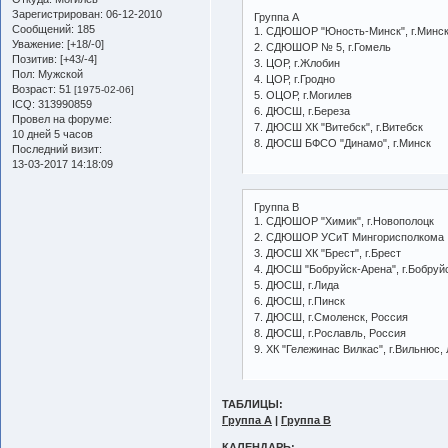
Зарегистрирован
: 06-12-2010
Группа А
Сообщений:
185
1. СДЮШОР "Юность-Минск", г.Минс
Уважение:
[+18/-0]
2. СДЮШОР № 5, г.Гомель
Позитив:
[+43/-4]
3. ЦОР, г.Жлобин
Пол:
Мужской
4. ЦОР, г.Гродно
Возраст:
51
[1975-02-06]
5. ОЦОР, г.Могилев
ICQ:
313990859
6. ДЮСШ, г.Береза
Провел на форуме:
7. ДЮСШ ХК "Витебск", г.Витебск
10 дней 5 часов
8. ДЮСШ БФСО "Динамо", г.Минск
Последний визит:
13-03-2017 14:18:09
Группа B
1. СДЮШОР "Химик", г.Новополоцк
2. СДЮШОР УСиТ Мингорисполкома
3. ДЮСШ ХК "Брест", г.Брест
4. ДЮСШ "Бобруйск-Арена", г.Бобруй
5. ДЮСШ, г.Лида
6. ДЮСШ, г.Пинск
7. ДЮСШ, г.Смоленск, Россия
8. ДЮСШ, г.Рославль, Россия
9. ХК "Гележинас Вилкас", г.Вильнюс,
ТАБЛИЦЫ:
Группа А
|
Группа B
КАЛЕНДАРЬ: