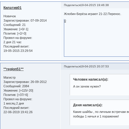
Поделиться
19-04-2015 19:46:38
Килатив01
Жлобин-Берёза играют 21-22.Перенос.
Новичок
Зарегистрирован
: 07-09-2014
0
Сообщений:
21
Уважение:
[+0/-1]
Позитив:
[+2/-0]
Провел на форуме:
2 дня 21 час
Последний визит:
19-05-2015 23:29:54
Поделиться
19-04-2015 20:37:53
**region51**
Магистр
Человек написал(а):
Зарегистрирован
: 26-09-2012
Сообщений:
2084
А он зачем нужен?
Уважение:
[+115/-20]
Позитив:
[+37/-6]
Провел на форуме:
1 месяц 2 дня
Деня написал(а):
Последний визит:
Какие шайбы , по личным встречам в
22-06-2019 19:41:26
победы 1 ничья и 1 поражение!