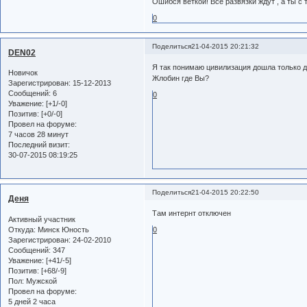
Ошибся веткой! Все развязки ждут , а ты с
0
Поделиться
21-04-2015 20:21:32
DEN02
Я так понимаю цивилизация дошла только д
Новичок
Жлобин где Вы?
Зарегистрирован
: 15-12-2013
Сообщений:
6
0
Уважение:
[+1/-0]
Позитив:
[+0/-0]
Провел на форуме:
7 часов 28 минут
Последний визит:
30-07-2015 08:19:25
Поделиться
21-04-2015 20:22:50
Деня
Там интернт отключен
Активный участник
Откуда:
Минск Юность
0
Зарегистрирован
: 24-02-2010
Сообщений:
347
Уважение:
[+41/-5]
Позитив:
[+68/-9]
Пол:
Мужской
Провел на форуме:
5 дней 2 часа