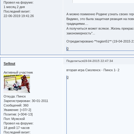
Провел на форуме:
1 месяц 2 дня
Последний визит:
А можно поименно Родине узнать своих ге
22-06-2019 19:41:26
Видимо, это была защитная реакция на по
традициями....
А получиться может всякое. Жизнь прекрас
закономерность"...
Отредактировано **region51** (19-04-2015 2
0
Поделиться
19-04-2015 22:47:34
Sellout
вторая игра Смоленск - Пинск 1- 2
Активный участник
0
Откуда:
Пинск
Зарегистрирован
: 30-01-2011
Сообщений:
360
Уважение:
[+37/-2]
Позитив:
[+304/-13]
Пол:
Мужской
Провел на форуме:
18 дней 17 часов
Последний визит: