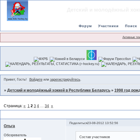
Детский и молодёжный хок
Форум
Участники
Поиск
Активные те
Привет, Гость!
Войдите
или
зарегистрируйтесь
.
»
Детский и молодёжный хоккей в Республике Беларусь
»
1998 год рож
Страница:
«
1
2
3
4
…
34
»
Чемпионат сезона 2012-2013 гг.
Поделиться
23-08-2012 13:52:56
Ольга
Обозреватель
Состав участников