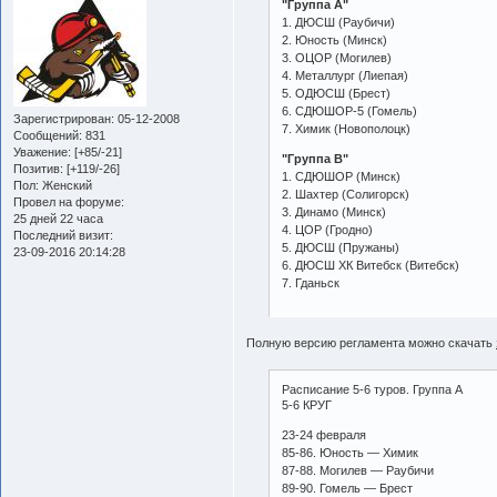
"Группа А"
1. ДЮСШ (Раубичи)
2. Юность (Минск)
3. ОЦОР (Могилев)
4. Металлург (Лиепая)
5. ОДЮСШ (Брест)
6. СДЮШОР-5 (Гомель)
Зарегистрирован
: 05-12-2008
7. Химик (Новополоцк)
Сообщений:
831
Уважение:
[+85/-21]
"Группа B"
Позитив:
[+119/-26]
1. СДЮШОР (Минск)
Пол:
Женский
2. Шахтер (Солигорск)
Провел на форуме:
3. Динамо (Минск)
25 дней 22 часа
4. ЦОР (Гродно)
Последний визит:
5. ДЮСШ (Пружаны)
23-09-2016 20:14:28
6. ДЮСШ ХК Витебск (Витебск)
7. Гданьск
Полную версию регламента можно скачать
Расписание 5-6 туров. Группа А
5-6 КРУГ
23-24 февраля
85-86. Юность — Химик
87-88. Могилев — Раубичи
89-90. Гомель — Брест