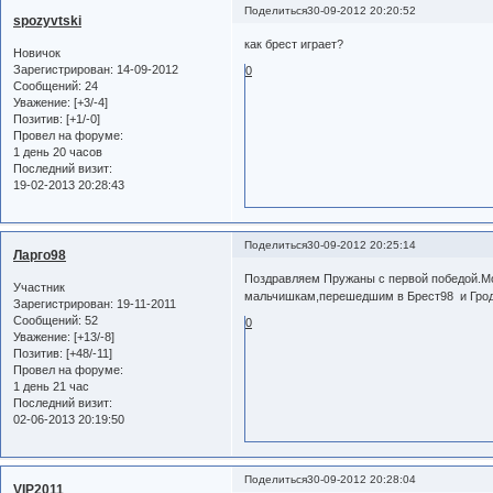
Поделиться
30-09-2012 20:20:52
spozyvtski
как брест играет?
Новичок
Зарегистрирован
: 14-09-2012
0
Сообщений:
24
Уважение:
[+3/-4]
Позитив:
[+1/-0]
Провел на форуме:
1 день 20 часов
Последний визит:
19-02-2013 20:28:43
Поделиться
30-09-2012 20:25:14
Ларго98
Поздравляем Пружаны с первой победой.Мо
Участник
мальчишкам,перешедшим в Брест98 и Гродн
Зарегистрирован
: 19-11-2011
Сообщений:
52
0
Уважение:
[+13/-8]
Позитив:
[+48/-11]
Провел на форуме:
1 день 21 час
Последний визит:
02-06-2013 20:19:50
Поделиться
30-09-2012 20:28:04
VIP2011