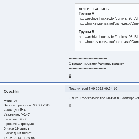
ДРУГИЕ ТАБЛИЦЫ
Группа А
http://archive.hockey.by/Juniors_98_A.h
http://hockey.penza.net/game.asp?Curr
Группа B
http://archive.hockey.by/Juniors_98_B.h
http://hockey.penza.net/game.asp?Curr
-------------------------------
Отредактировано Администрацией
------------------------------
0
Поделиться
24-09-2012 09:54:16
Ovechkin
Ольга. Расскажите про матчи в Солигорск
Новичок
Зарегистрирован
: 30-08-2012
0
Сообщений:
6
Уважение:
[+0/-0]
Позитив:
[+0/-0]
Провел на форуме:
3 часа 29 минут
Последний визит:
16-03-2013 11:20:55