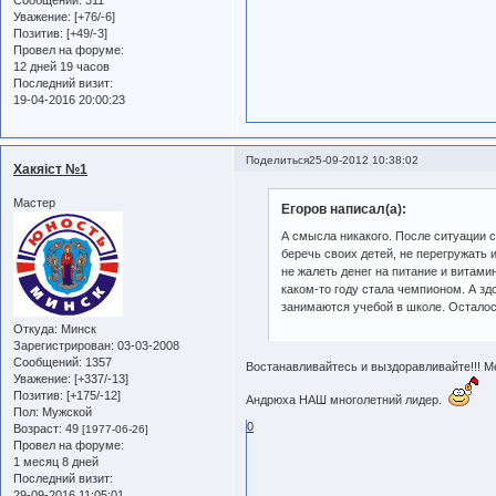
Уважение:
[+76/-6]
Позитив:
[+49/-3]
Провел на форуме:
12 дней 19 часов
Последний визит:
19-04-2016 20:00:23
Поделиться
25-09-2012 10:38:02
Хакяiст №1
Мастер
Егоров написал(а):
А смысла никакого. После ситуации с
беречь своих детей, не перегружать 
не жалеть денег на питание и витамин
каком-то году стала чемпионом. А з
занимаются учебой в школе. Осталось
Откуда:
Минск
Зарегистрирован
: 03-03-2008
Сообщений:
1357
Востанавливайтесь и выздоравливайте!!! Ме
Уважение:
[+337/-13]
Позитив:
[+175/-12]
Андрюха НАШ многолетний лидер.
Пол:
Мужской
0
Возраст:
49
[1977-06-26]
Провел на форуме:
1 месяц 8 дней
Последний визит:
29-09-2016 11:05:01