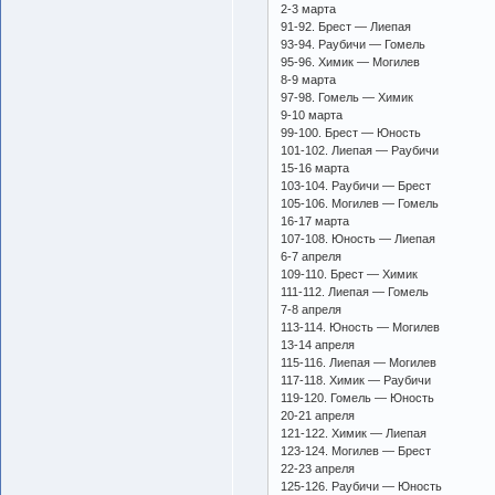
2-3 марта
91-92. Брест — Лиепая
93-94. Раубичи — Гомель
95-96. Химик — Могилев
8-9 марта
97-98. Гомель — Химик
9-10 марта
99-100. Брест — Юность
101-102. Лиепая — Раубичи
15-16 марта
103-104. Раубичи — Брест
105-106. Могилев — Гомель
16-17 марта
107-108. Юность — Лиепая
6-7 апреля
109-110. Брест — Химик
111-112. Лиепая — Гомель
7-8 апреля
113-114. Юность — Могилев
13-14 апреля
115-116. Лиепая — Могилев
117-118. Химик — Раубичи
119-120. Гомель — Юность
20-21 апреля
121-122. Химик — Лиепая
123-124. Могилев — Брест
22-23 апреля
125-126. Раубичи — Юность