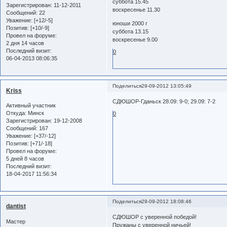
суббота 15.45
Зарегистрирован
: 11-12-2011
воскресенье 11.30
Сообщений:
22
Уважение:
[+12/-5]
юноши 2000 г
Позитив:
[+10/-9]
суббота 13.15
Провел на форуме:
воскресенье 9.00
2 дня 14 часов
Последний визит:
0
06-04-2013 08:06:35
Поделиться
29-09-2012 13:05:49
Kriss
СДЮШОР-Гданьск 28.09: 9-0; 29.09: 7-2
Активный участник
Откуда:
Минск
0
Зарегистрирован
: 19-12-2008
Сообщений:
167
Уважение:
[+37/-12]
Позитив:
[+71/-18]
Провел на форуме:
5 дней 8 часов
Последний визит:
18-04-2017 11:56:34
Поделиться
29-09-2012 18:08:46
dantist
CДЮШОР с уверенной победой!
Мастер
Пружаны с уверенной ничьей!