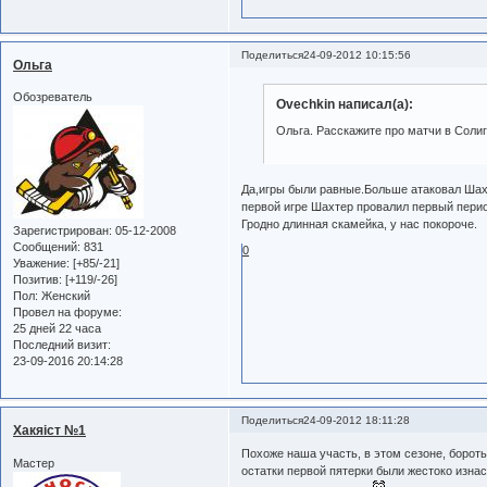
Поделиться
24-09-2012 10:15:56
Ольга
Обозреватель
Ovechkin написал(а):
Ольга. Расскажите про матчи в Соли
Да,игры были равные.Больше атаковал Шахт
первой игре Шахтер провалил первый период 
Гродно длинная скамейка, у нас покороче.
Зарегистрирован
: 05-12-2008
Сообщений:
831
0
Уважение:
[+85/-21]
Позитив:
[+119/-26]
Пол:
Женский
Провел на форуме:
25 дней 22 часа
Последний визит:
23-09-2016 20:14:28
Поделиться
24-09-2012 18:11:28
Хакяiст №1
Похоже наша участь, в этом сезоне, борот
Мастер
остатки первой пятерки были жестоко изн