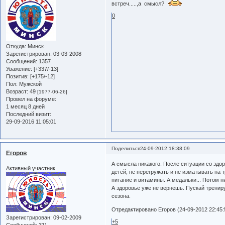
встреч.....,а смысл?
0
Откуда:
Минск
Зарегистрирован
: 03-03-2008
Сообщений:
1357
Уважение:
[+337/-13]
Позитив:
[+175/-12]
Пол:
Мужской
Возраст:
49
[1977-06-26]
Провел на форуме:
1 месяц 8 дней
Последний визит:
29-09-2016 11:05:01
Поделиться
24-09-2012 18:38:09
Егоров
А смысла никакого. После ситуации со здор
Активный участник
детей, не перегружать и не изматывать на 
питание и витамины. А медальки... Потом ни
А здоровье уже не вернешь. Пускай тренир
сезона.
Отредактировано Егоров (24-09-2012 22:45:
Зарегистрирован
: 09-02-2009
+5
Сообщений:
311