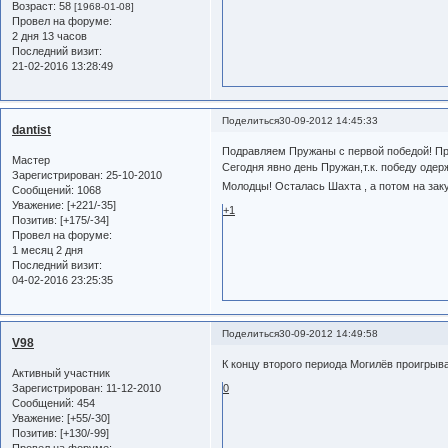
Возраст:
58
[1968-01-08]
Провел на форуме:
2 дня 13 часов
Последний визит:
21-02-2016 13:28:49
Поделиться
30-09-2012 14:45:33
dantist
Подравляем Пружаны с первой победой! Пр
Мастер
Сегодня явно день Пружан,т.к. победу одерж
Зарегистрирован
: 25-10-2010
Молодцы! Осталась Шахта , а потом на зак
Сообщений:
1068
Уважение:
[+221/-35]
+1
Позитив:
[+175/-34]
Провел на форуме:
1 месяц 2 дня
Последний визит:
04-02-2016 23:25:35
Поделиться
30-09-2012 14:49:58
V98
К концу второго периода Могилёв проигрыв
Активный участник
Зарегистрирован
: 11-12-2010
0
Сообщений:
454
Уважение:
[+55/-30]
Позитив:
[+130/-99]
Провел на форуме: