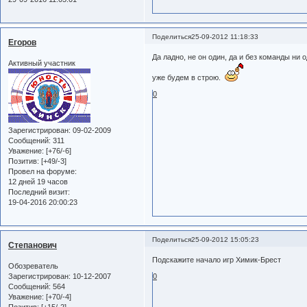
Поделиться
25-09-2012 11:18:33
Егоров
Да ладно, не он один, да и без команды ни
Активный участник
уже будем в строю.
0
Зарегистрирован
: 09-02-2009
Сообщений:
311
Уважение:
[+76/-6]
Позитив:
[+49/-3]
Провел на форуме:
12 дней 19 часов
Последний визит:
19-04-2016 20:00:23
Поделиться
25-09-2012 15:05:23
Степанович
Подскажите начало игр Химик-Брест
Обозреватель
Зарегистрирован
: 10-12-2007
0
Сообщений:
564
Уважение:
[+70/-4]
Позитив:
[+15/-2]